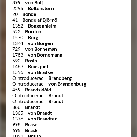
899
von Boij
2295
Boltenstern
20
Bonde
41
Bonde af Björnö
1352
Bongenhielm
522
Bordon
1570
Borg
1344
von Borgen
729
von Borneman
1783
von Bornemann
592
Bosin
1483
Bousquet
1596
von Bradke
Ointroducerad
Brandberg
Ointroducerad
von Brandenburg
459
Brandskiöld
Ointroducerad
Brandt
Ointroducerad
Brandt
386
Brandt
1365
von Brandt
1376
von Brandten
998
Brase
695
Brask
1091
Braun