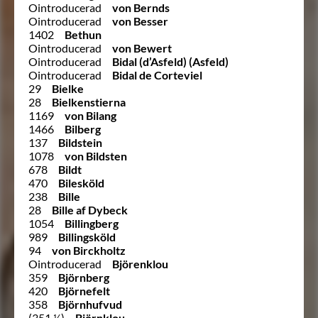
Ointroducerad
von Bernds
Ointroducerad
von Besser
1402
Bethun
Ointroducerad
von Bewert
Ointroducerad
Bidal (d’Asfeld) (Asfeld)
Ointroducerad
Bidal de Corteviel
29
Bielke
28
Bielkenstierna
1169
von Bilang
1466
Bilberg
137
Bildstein
1078
von Bildsten
678
Bildt
470
Bilesköld
238
Bille
28
Bille af Dybeck
1054
Billingberg
989
Billingsköld
94
von Birckholtz
Ointroducerad
Björenklou
359
Björnberg
420
Björnefelt
358
Björnhufvud
(351 ½)
Björnklou