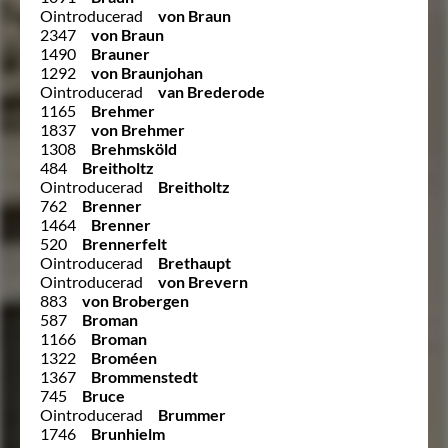
Ointroducerad
von Braun
2347
von Braun
1490
Brauner
1292
von Braunjohan
Ointroducerad
van Brederode
1165
Brehmer
1837
von Brehmer
1308
Brehmsköld
484
Breitholtz
Ointroducerad
Breitholtz
762
Brenner
1464
Brenner
520
Brennerfelt
Ointroducerad
Brethaupt
Ointroducerad
von Brevern
883
von Brobergen
587
Broman
1166
Broman
1322
Broméen
1367
Brommenstedt
745
Bruce
Ointroducerad
Brummer
1746
Brunhielm