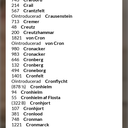
214
Crail
567
Crantzfelt
Ointroducerad
Crausenstein
713
Cremer
48
Creutz
200
Creutzhammar
1821
von Cron
Ointroducerad
von Cron
980
Cronacker
983
Cronacker
646
Cronberg
132
Cronberg
494
Croneborg
1401
Cronfelt
Ointroducerad
Cronflycht
(878 ½)
Cronhielm
94
Cronhielm
55
Cronhielm af Flosta
(322 B)
Cronhjort
107
Cronhjort
381
Cronlood
748
Cronman
1221
Cronmarck