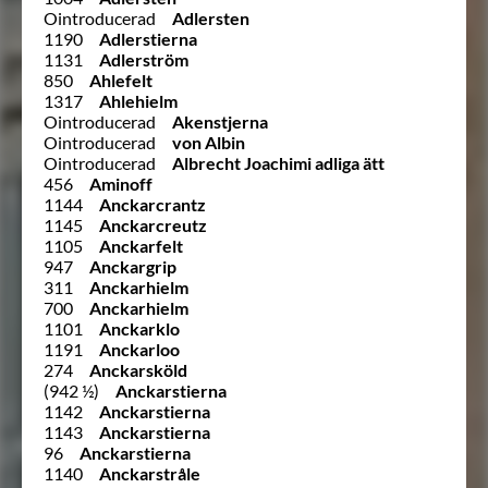
Ointroducerad
Adlersten
1190
Adlerstierna
1131
Adlerström
850
Ahlefelt
1317
Ahlehielm
Ointroducerad
Akenstjerna
Ointroducerad
von Albin
Ointroducerad
Albrecht Joachimi adliga ätt
456
Aminoff
1144
Anckarcrantz
1145
Anckarcreutz
1105
Anckarfelt
947
Anckargrip
311
Anckarhielm
700
Anckarhielm
1101
Anckarklo
1191
Anckarloo
274
Anckarsköld
(942 ½)
Anckarstierna
1142
Anckarstierna
1143
Anckarstierna
96
Anckarstierna
1140
Anckarstråle