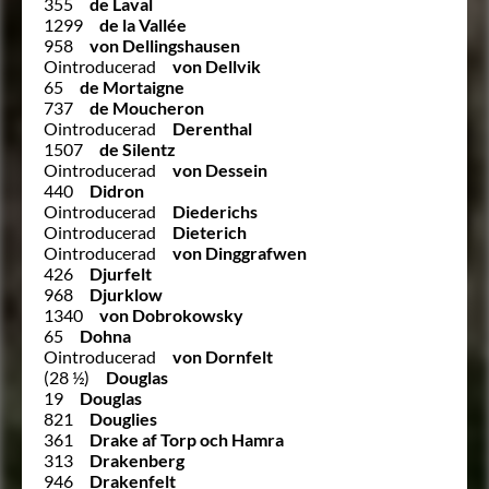
355
de Laval
1299
de la Vallée
958
von Dellingshausen
Ointroducerad
von Dellvik
65
de Mortaigne
737
de Moucheron
Ointroducerad
Derenthal
1507
de Silentz
Ointroducerad
von Dessein
440
Didron
Ointroducerad
Diederichs
Ointroducerad
Dieterich
Ointroducerad
von Dinggrafwen
426
Djurfelt
968
Djurklow
1340
von Dobrokowsky
65
Dohna
Ointroducerad
von Dornfelt
(28 ½)
Douglas
19
Douglas
821
Douglies
361
Drake af Torp och Hamra
313
Drakenberg
946
Drakenfelt