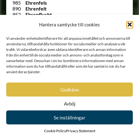
985
Ehrenfels
890
Ehrenfelt
952
Ehrenflycht
1749 B
von Ehrenheim
Hantera samtycke till cookies
846
Ehrenhielm
1417
Ehrenhoff
Ointroducerad
Ehrenholm
Vi använder enhetsidentifierare för att anpassa innehållet och annonserna till
871
Ehrenklo
användarna, tillhandahålla funktioner för sociala medier och analysera vår
1010 B
Ehrenkrook
trafik. Vi vidarebefordrar även sådana identifierare och annan information
1354
Ehrenman
från din enhet till de sociala medier och annons- och analysföretag som vi
samarbetar med. Dessa kan i sin tur kombinera informationen med annan
1261
Ehrenmarck
information som du har tillhandahållit eller som de har samlat in när du har
1313
Ehrenpreus
använt deras tjänster.
Ointroducerad
Ehrenprijs (Äreprijs eller
Ährenprijs)
Ointroducerad
Ehrenreuter
Godkänn
Ointroducerad
Ehrenroos
1900
Ehrenschantz
783
Ehrenskiöld
Avböj
877
Ehrenskiöld
1388
Ehrenspetz
Se inställningar
1192
Ehrenstedt
Ointroducerad
Ehrensteen
Cookie Policy
Privacy Statement
(652 ½)
Ehrenstéen
33
Ehrenstéen