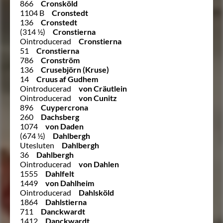
866
Cronsköld
1104 B
Cronstedt
136
Cronstedt
(314 ½)
Cronstierna
Ointroducerad
Cronstierna
51
Cronstierna
786
Cronström
136
Crusebjörn (Kruse)
14
Cruus af Gudhem
Ointroducerad
von Cräutlein
Ointroducerad
von Cunitz
896
Cuypercrona
260
Dachsberg
1074
von Daden
(674 ½)
Dahlbergh
Utesluten
Dahlbergh
36
Dahlbergh
Ointroducerad
von Dahlen
1555
Dahlfelt
1449
von Dahlheim
Ointroducerad
Dahlsköld
1864
Dahlstierna
711
Danckwardt
1412
Danckwardt