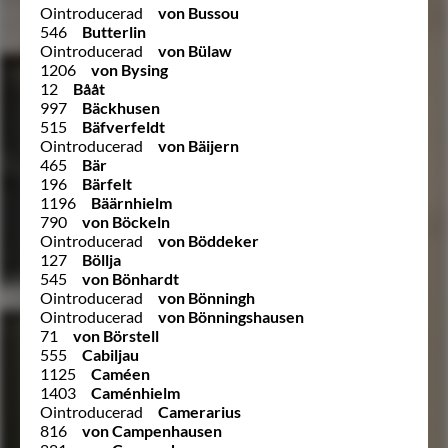
Ointroducerad
von Bussou
546
Butterlin
Ointroducerad
von Bülaw
1206
von Bysing
12
Bååt
997
Bäckhusen
515
Bäfverfeldt
Ointroducerad
von Bäijern
465
Bär
196
Bärfelt
1196
Bäärnhielm
790
von Böckeln
Ointroducerad
von Böddeker
127
Böllja
545
von Bönhardt
Ointroducerad
von Bönningh
Ointroducerad
von Bönningshausen
71
von Börstell
555
Cabiljau
1125
Caméen
1403
Caménhielm
Ointroducerad
Camerarius
816
von Campenhausen