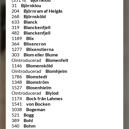
31
Björnklou
204
Björnram af Helgås
268
Björnsköld
633
Blanck
319
Blanckenfjell
482
Blanckenfjell
1189
Blix
364
Blixencron
1277
Blixenstierna
303
Blom eller Blume
Ointroducerad
Blomenfelt
1146
Blomensköld
Ointroducerad
Blomhjelm
1786
Blomstedt
1348
Blomström
1527
Blosenhielm
Ointroducerad
Blylod
1174
Bock från Lahmes
1541
von Bocken
1038
Bogeman
521
Bogg
389
Bohl
540
Bohm