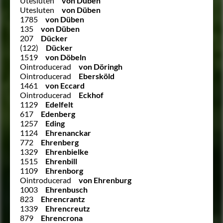
Utesluten
von Düben
Utesluten
von Düben
1785
von Düben
135
von Düben
207
Dücker
(122)
Dücker
1519
von Döbeln
Ointroducerad
von Döringh
Ointroducerad
Ebersköld
1461
von Eccard
Ointroducerad
Eckhof
1129
Edelfelt
617
Edenberg
1257
Eding
1124
Ehrenanckar
772
Ehrenberg
1329
Ehrenbielke
1515
Ehrenbill
1109
Ehrenborg
Ointroducerad
von Ehrenburg
1003
Ehrenbusch
823
Ehrencrantz
1339
Ehrencreutz
879
Ehrencrona