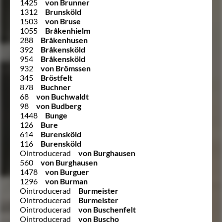
1425
von Brunner
1312
Brunsköld
1503
von Bruse
1055
Bråkenhielm
288
Bråkenhusen
392
Bråkensköld
954
Bråkensköld
932
von Brömssen
345
Bröstfelt
878
Buchner
68
von Buchwaldt
98
von Budberg
1448
Bunge
126
Bure
614
Burensköld
116
Burensköld
Ointroducerad
von Burghausen
560
von Burghausen
1478
von Burguer
1296
von Burman
Ointroducerad
Burmeister
Ointroducerad
Burmeister
Ointroducerad
von Buschenfelt
Ointroducerad
von Buscho