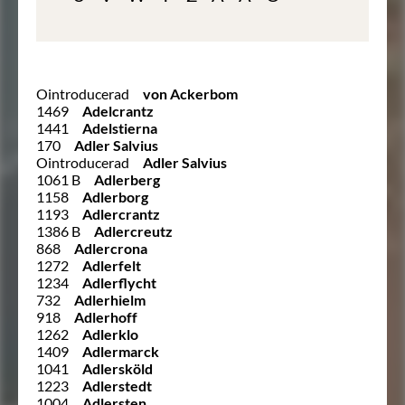
Ointroducerad
von Ackerbom
1469
Adelcrantz
1441
Adelstierna
170
Adler Salvius
Ointroducerad
Adler Salvius
1061 B
Adlerberg
1158
Adlerborg
1193
Adlercrantz
1386 B
Adlercreutz
868
Adlercrona
1272
Adlerfelt
1234
Adlerflycht
732
Adlerhielm
918
Adlerhoff
1262
Adlerklo
1409
Adlermarck
1041
Adlersköld
1223
Adlerstedt
1004
Adlersten