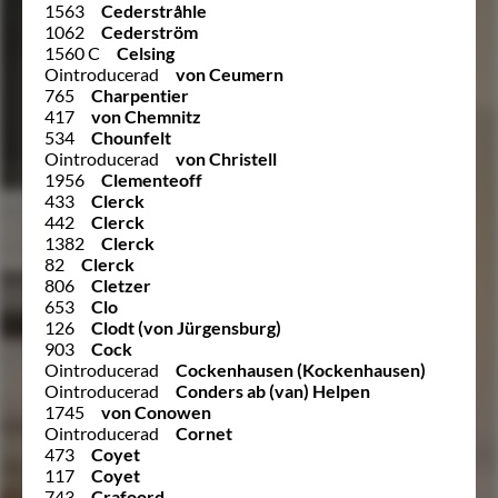
1563
Cederstråhle
1062
Cederström
1560 C
Celsing
Ointroducerad
von Ceumern
765
Charpentier
417
von Chemnitz
534
Chounfelt
Ointroducerad
von Christell
1956
Clementeoff
433
Clerck
442
Clerck
1382
Clerck
82
Clerck
806
Cletzer
653
Clo
126
Clodt (von Jürgensburg)
903
Cock
Ointroducerad
Cockenhausen (Kockenhausen)
Ointroducerad
Conders ab (van) Helpen
1745
von Conowen
Ointroducerad
Cornet
473
Coyet
117
Coyet
743
Crafoord