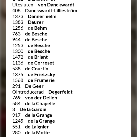
Utesluten
von Danckwardt
408
Danckwardt-Lillieström
1373
Dannerhielm
1383
Daurer
1256
de Behm
763
de Besche
944
de Besche
1253
de Besche
1300
de Besche
1472
de Briant
1136
de Corroset
538
de Courtin
1375
de Frietzcky
1568
de Frumerie
291
De Geer
Ointroducerad
Degerfeldt
769
von der Deilen
584
de la Chapelle
3
De la Gardie
917
de la Grange
1245
de la Grange
551
de Laignier
280
de la Motte