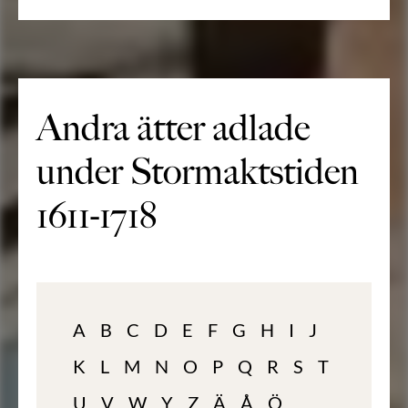
Andra ätter adlade
under Stormaktstiden
1611-1718
A
B
C
D
E
F
G
H
I
J
K
L
M
N
O
P
Q
R
S
T
U
V
W
Y
Z
Ä
Å
Ö