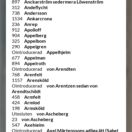
897
Anckarström sedermera Löwenström
312
Andeflycht
738
Andersson
1534
Ankarcrona
236
Anrep
912
Apolloff
904
Appelberg
325
Appelbom
290
Appelgren
Ointroducerad
Appelhjelm
677
Appelman
894
Appelroth
Ointroducerad
von Arendten
768
Arenfelt
1157
Arensköld
Ointroducerad
von Arentzen sedan von
Arendtschildt
458
Armfelt
424
Armlod
198
Armsköld
Utesluten
von Ascheberg
23
von Ascheberg
547
Axehielm
Ointroducerad
Axel Mårtenssons adliga ätt (Sabel