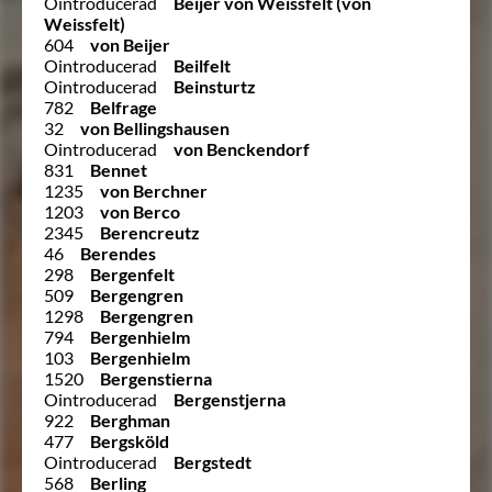
Ointroducerad
Beijer von Weissfelt (von
Weissfelt)
604
von Beijer
Ointroducerad
Beilfelt
Ointroducerad
Beinsturtz
782
Belfrage
32
von Bellingshausen
Ointroducerad
von Benckendorf
831
Bennet
1235
von Berchner
1203
von Berco
2345
Berencreutz
46
Berendes
298
Bergenfelt
509
Bergengren
1298
Bergengren
794
Bergenhielm
103
Bergenhielm
1520
Bergenstierna
Ointroducerad
Bergenstjerna
922
Berghman
477
Bergsköld
Ointroducerad
Bergstedt
568
Berling