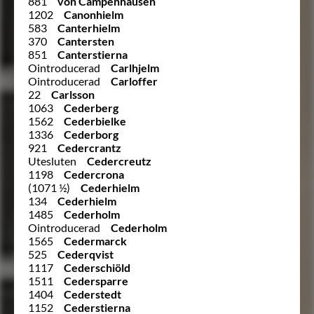
881
von Campenhausen
1202
Canonhielm
583
Canterhielm
370
Cantersten
851
Canterstierna
Ointroducerad
Carlhjelm
Ointroducerad
Carloffer
22
Carlsson
1063
Cederberg
1562
Cederbielke
1336
Cederborg
921
Cedercrantz
Utesluten
Cedercreutz
1198
Cedercrona
(1071 ½)
Cederhielm
134
Cederhielm
1485
Cederholm
Ointroducerad
Cederholm
1565
Cedermarck
525
Cederqvist
1117
Cederschiöld
1511
Cedersparre
1404
Cederstedt
1152
Cederstierna