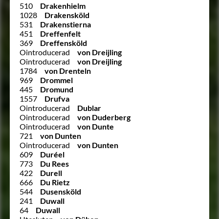
510
Drakenhielm
1028
Drakensköld
531
Drakenstierna
451
Dreffenfelt
369
Dreffensköld
Ointroducerad
von Dreijling
Ointroducerad
von Dreijling
1784
von Drenteln
969
Drommel
445
Dromund
1557
Drufva
Ointroducerad
Dublar
Ointroducerad
von Duderberg
Ointroducerad
von Dunte
721
von Dunten
Ointroducerad
von Dunten
609
Duréel
773
Du Rees
422
Durell
666
Du Rietz
544
Dusensköld
241
Duwall
64
Duwall