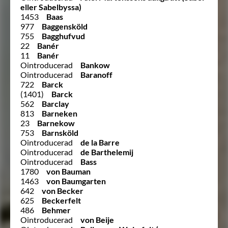
eller Sabelbyssa)
1453
Baas
977
Baggensköld
755
Bagghufvud
22
Banér
11
Banér
Ointroducerad
Bankow
Ointroducerad
Baranoff
722
Barck
(1401)
Barck
562
Barclay
813
Barneken
23
Barnekow
753
Barnsköld
Ointroducerad
de la Barre
Ointroducerad
de Barthelemij
Ointroducerad
Bass
1780
von Bauman
1463
von Baumgarten
642
von Becker
625
Beckerfelt
486
Behmer
Ointroducerad
von Beije