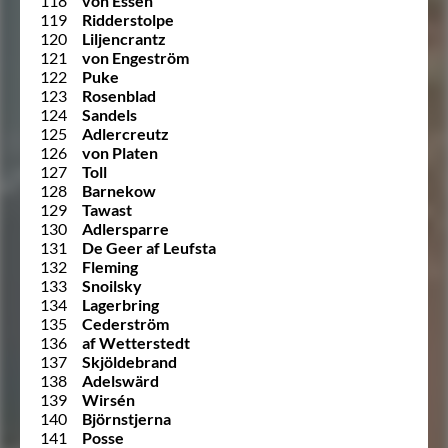
118
von Essen
119
Ridderstolpe
120
Liljencrantz
121
von Engeström
122
Puke
123
Rosenblad
124
Sandels
125
Adlercreutz
126
von Platen
127
Toll
128
Barnekow
129
Tawast
130
Adlersparre
131
De Geer af Leufsta
132
Fleming
133
Snoilsky
134
Lagerbring
135
Cederström
136
af Wetterstedt
137
Skjöldebrand
138
Adelswärd
139
Wirsén
140
Björnstjerna
141
Posse