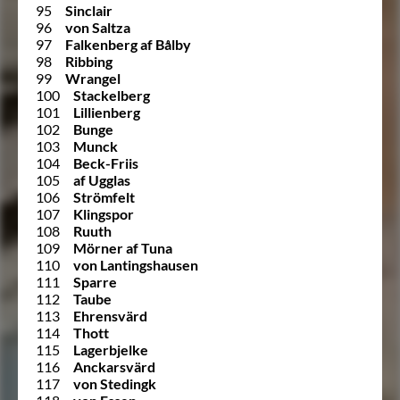
95
Sinclair
96
von Saltza
97
Falkenberg af Bålby
98
Ribbing
99
Wrangel
100
Stackelberg
101
Lillienberg
102
Bunge
103
Munck
104
Beck-Friis
105
af Ugglas
106
Strömfelt
107
Klingspor
108
Ruuth
109
Mörner af Tuna
110
von Lantingshausen
111
Sparre
112
Taube
113
Ehrensvärd
114
Thott
115
Lagerbjelke
116
Anckarsvärd
117
von Stedingk