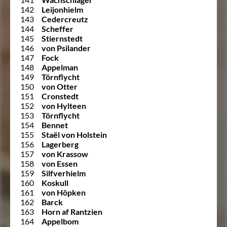
142
Leijonhielm
143
Cedercreutz
144
Scheffer
145
Stiernstedt
146
von Psilander
147
Fock
148
Appelman
149
Törnflycht
150
von Otter
151
Cronstedt
152
von Hylteen
153
Törnflycht
154
Bennet
155
Staël von Holstein
156
Lagerberg
157
von Krassow
158
von Essen
159
Silfverhielm
160
Koskull
161
von Höpken
162
Barck
163
Horn af Rantzien
164
Appelbom