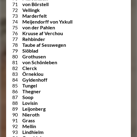
71
von Börstell
72
Vellingk
73
Marderfelt
74
Meijendorff von Yxkull
75
von der Pahlen
76
Kruuse af Verchou
77
Rehbinder
78
Taube af Sesswegen
79
Siöblad
80
Grothusen
81
von Schönleben
82
Clerck
83
Örneklou
84
Gyldenhoff
85
Tungel
86
Thegner
87
Soop
88
Lovisin
89
Leijonberg
90
Nieroth
91
Grass
92
Mellin
93
Lindhielm