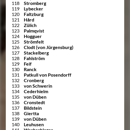
118
Stromberg
119
Lybecker
120
Faltzburg
121
Hård
122
Zülich
123
Palmqvist
124
Hogguer
125
Strömfelt
126
Clodt (von Jürgensburg)
127
Stackelberg
128
Fahlström
129
Feif
130
Ranck
131
Patkull von Posendorff
132
Cronberg
133
von Schwerin
134
Cederhielm
135
von Düben
136
Cronstedt
137
Bildstein
138
Giertta
139
von Düben
140
Leuhusen
141
Wachschlager