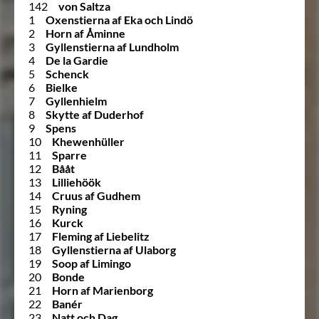
142
von Saltza
1
Oxenstierna af Eka och Lindö
2
Horn af Åminne
3
Gyllenstierna af Lundholm
4
De la Gardie
5
Schenck
6
Bielke
7
Gyllenhielm
8
Skytte af Duderhof
9
Spens
10
Khewenhüller
11
Sparre
12
Bååt
13
Lilliehöök
14
Cruus af Gudhem
15
Ryning
16
Kurck
17
Fleming af Liebelitz
18
Gyllenstierna af Ulaborg
19
Soop af Limingo
20
Bonde
21
Horn af Marienborg
22
Banér
23
Natt och Dag