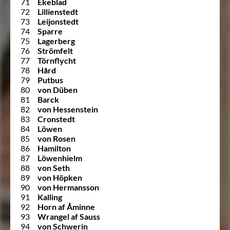
71
Ekeblad
72
Lillienstedt
73
Leijonstedt
74
Sparre
75
Lagerberg
76
Strömfelt
77
Törnflycht
78
Hård
79
Putbus
80
von Düben
81
Barck
82
von Hessenstein
83
Cronstedt
84
Löwen
85
von Rosen
86
Hamilton
87
Löwenhielm
88
von Seth
89
von Höpken
90
von Hermansson
91
Kalling
92
Horn af Åminne
93
Wrangel af Sauss
94
von Schwerin