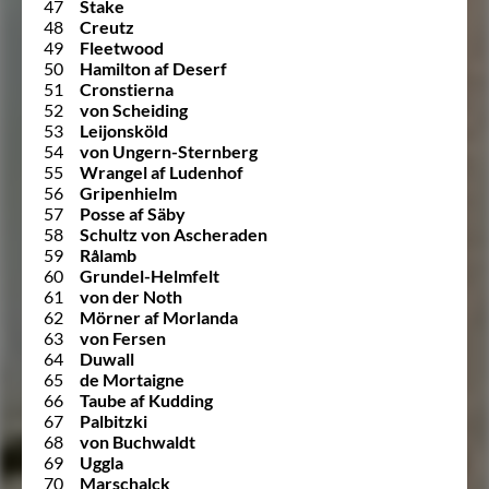
47
Stake
48
Creutz
49
Fleetwood
50
Hamilton af Deserf
51
Cronstierna
52
von Scheiding
53
Leijonsköld
54
von Ungern-Sternberg
55
Wrangel af Ludenhof
56
Gripenhielm
57
Posse af Säby
58
Schultz von Ascheraden
59
Rålamb
60
Grundel-Helmfelt
61
von der Noth
62
Mörner af Morlanda
63
von Fersen
64
Duwall
65
de Mortaigne
66
Taube af Kudding
67
Palbitzki
68
von Buchwaldt
69
Uggla
70
Marschalck