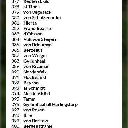
377
Reuterskiöld
378
af Tibell
379
von Vegesack
380
von Schulzenheim
381
Hierta
382
Franc-Sparre
383
d’Ohsson
384
Vult von Steijern
385
von Brinkman
386
Berzelius
387
von Weigel
388
Gyllenhaal
389
von Kræmer
390
Nordenfalk
391
Hochschild
392
Peyron
393
af Schmidt
394
Nordensköld
395
Tamm
396
Gyllenhaal till Härlingstorp
397
von Rosén
398
Ihre
399
von Beskow
400
Bergenstråhle