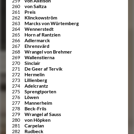
259
von Axelson
260
von Saltza
261
Preis
262
Klinckowström
263
Marcks von Würtemberg
264
Wennerstedt
265
Horn af Rantzien
266
Adlermarck
267
Ehrensvärd
268
Wrangel von Brehmer
269
Wallenstierna
270
Sinclair
271
De Geer af Tervik
272
Hermelin
273
Lillienberg
274
Adelcrantz
275
Sprengtporten
276
Löwen
277
Mannerheim
278
Beck-Friis
279
Wrangel af Sauss
280
von Höpken
281
Carpelan
282
Rudbeck