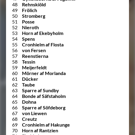
48
Rehnskiöld
49
Frölich
50
Stromberg
51
Posse
52
Nieroth
53
Horn af Ekebyholm
54
Spens
55
Cronhielm af Flosta
56
von Fersen
57
Reenstierna
58
Tessin
59
Meijerfeldt
60
Mörner af Morlanda
61
Dücker
62
Taube
63
Sparre af Sundby
64
Bonde af Säfstaholm
65
Dohna
66
Sparre af Söfdeborg
67
von Liewen
68
Creutz
69
Cronhielm af Hakunge
70
Horn af Rantzien