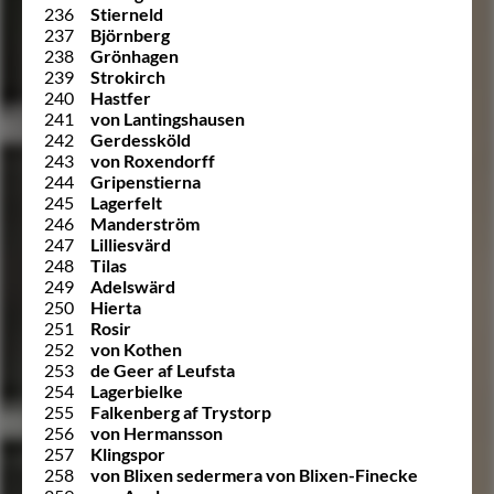
236
Stierneld
237
Björnberg
238
Grönhagen
239
Strokirch
240
Hastfer
241
von Lantingshausen
242
Gerdessköld
243
von Roxendorff
244
Gripenstierna
245
Lagerfelt
246
Manderström
247
Lilliesvärd
248
Tilas
249
Adelswärd
250
Hierta
251
Rosir
252
von Kothen
253
de Geer af Leufsta
254
Lagerbielke
255
Falkenberg af Trystorp
256
von Hermansson
257
Klingspor
258
von Blixen sedermera von Blixen-Finecke