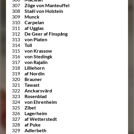
307
Zöge von Manteuffel
308
Staël von Holstein
309
Munck
310
Carpelan
311
af Ugglas
312
De Geer af Finspång
313
von Platen
314
Toll
315
von Krassow
316
von Stedingk
317
von Rajalin
318
Lilliehorn
319
af Nordin
320
Brauner
321
Tawast
322
Anckarsvärd
323
Rosenblad
324
von Ehrenheim
325
Zibet
326
Lagerheim
327
af Wetterstedt
328
af Puke
329
Adlerbeth