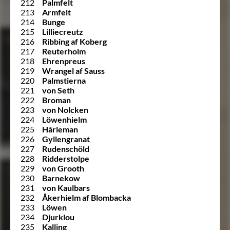
212
Palmfelt
213
Armfelt
214
Bunge
215
Lilliecreutz
216
Ribbing af Koberg
217
Reuterholm
218
Ehrenpreus
219
Wrangel af Sauss
220
Palmstierna
221
von Seth
222
Broman
223
von Nolcken
224
Löwenhielm
225
Hårleman
226
Gyllengranat
227
Rudenschöld
228
Ridderstolpe
229
von Grooth
230
Barnekow
231
von Kaulbars
232
Åkerhielm af Blombacka
233
Löwen
234
Djurklou
235
Kalling