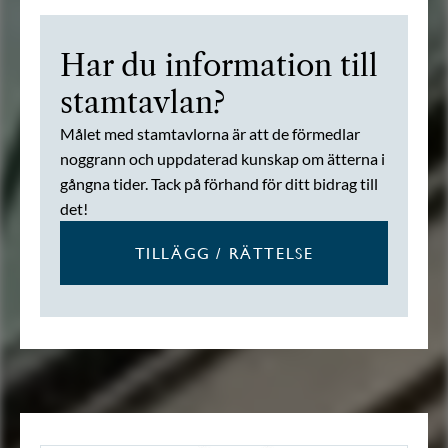
Har du information till
stamtavlan?
Målet med stamtavlorna är att de förmedlar
noggrann och uppdaterad kunskap om ätterna i
gångna tider. Tack på förhand för ditt bidrag till
det!
TILLÄGG / RÄTTELSE