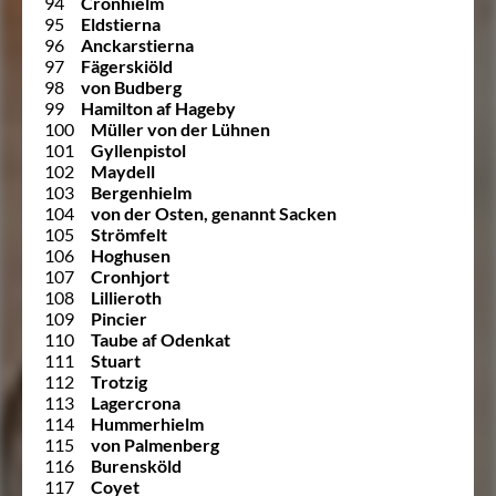
94
Cronhielm
95
Eldstierna
96
Anckarstierna
97
Fägerskiöld
98
von Budberg
99
Hamilton af Hageby
100
Müller von der Lühnen
101
Gyllenpistol
102
Maydell
103
Bergenhielm
104
von der Osten, genannt Sacken
105
Strömfelt
106
Hoghusen
107
Cronhjort
108
Lillieroth
109
Pincier
110
Taube af Odenkat
111
Stuart
112
Trotzig
113
Lagercrona
114
Hummerhielm
115
von Palmenberg
116
Burensköld
117
Coyet