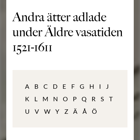
Andra ätter adlade
under Äldre vasatiden
1521-1611
A
B
C
D
E
F
G
H
I
J
K
L
M
N
O
P
Q
R
S
T
U
V
W
Y
Z
Ä
Å
Ö