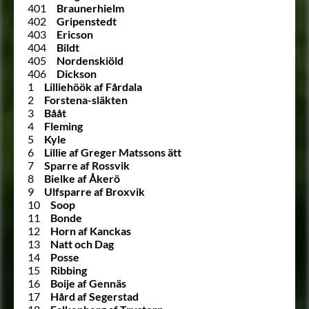
401
Braunerhielm
402
Gripenstedt
403
Ericson
404
Bildt
405
Nordenskiöld
406
Dickson
1
Lilliehöök af Fårdala
2
Forstena-släkten
3
Bååt
4
Fleming
5
Kyle
6
Lillie af Greger Matssons ätt
7
Sparre af Rossvik
8
Bielke af Åkerö
9
Ulfsparre af Broxvik
10
Soop
11
Bonde
12
Horn af Kanckas
13
Natt och Dag
14
Posse
15
Ribbing
16
Boije af Gennäs
17
Hård af Segerstad