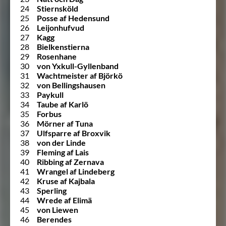
24
Stiernsköld
25
Posse af Hedensund
26
Leijonhufvud
27
Kagg
28
Bielkenstierna
29
Rosenhane
30
von Yxkull-Gyllenband
31
Wachtmeister af Björkö
32
von Bellingshausen
33
Paykull
34
Taube af Karlö
35
Forbus
36
Mörner af Tuna
37
Ulfsparre af Broxvik
38
von der Linde
39
Fleming af Lais
40
Ribbing af Zernava
41
Wrangel af Lindeberg
42
Kruse af Kajbala
43
Sperling
44
Wrede af Elimä
45
von Liewen
46
Berendes