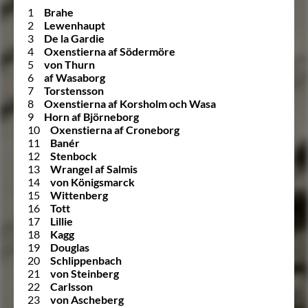
1
Brahe
2
Lewenhaupt
3
De la Gardie
4
Oxenstierna af Södermöre
5
von Thurn
6
af Wasaborg
7
Torstensson
8
Oxenstierna af Korsholm och Wasa
9
Horn af Björneborg
10
Oxenstierna af Croneborg
11
Banér
12
Stenbock
13
Wrangel af Salmis
14
von Königsmarck
15
Wittenberg
16
Tott
17
Lillie
18
Kagg
19
Douglas
20
Schlippenbach
21
von Steinberg
22
Carlsson
23
von Ascheberg