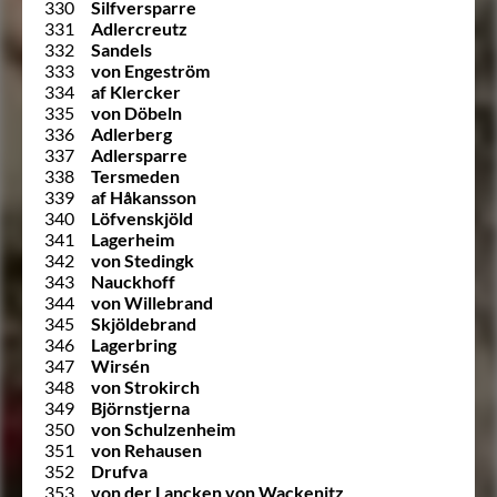
330
Silfversparre
331
Adlercreutz
332
Sandels
333
von Engeström
334
af Klercker
335
von Döbeln
336
Adlerberg
337
Adlersparre
338
Tersmeden
339
af Håkansson
340
Löfvenskjöld
341
Lagerheim
342
von Stedingk
343
Nauckhoff
344
von Willebrand
345
Skjöldebrand
346
Lagerbring
347
Wirsén
348
von Strokirch
349
Björnstjerna
350
von Schulzenheim
351
von Rehausen
352
Drufva
353
von der Lancken von Wackenitz