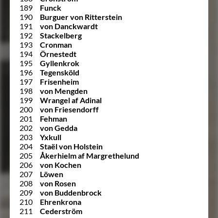
189
Funck
190
Burguer von Ritterstein
191
von Danckwardt
192
Stackelberg
193
Cronman
194
Örnestedt
195
Gyllenkrok
196
Tegensköld
197
Frisenheim
198
von Mengden
199
Wrangel af Adinal
200
von Friesendorff
201
Fehman
202
von Gedda
203
Yxkull
204
Staël von Holstein
205
Åkerhielm af Margrethelund
206
von Kochen
207
Löwen
208
von Rosen
209
von Buddenbrock
210
Ehrenkrona
211
Cederström