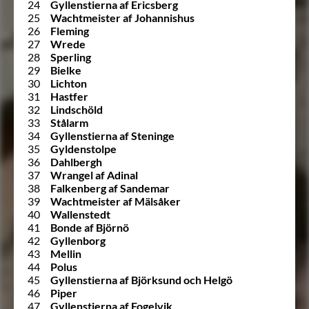
24
Gyllenstierna af Ericsberg
25
Wachtmeister af Johannishus
26
Fleming
27
Wrede
28
Sperling
29
Bielke
30
Lichton
31
Hastfer
32
Lindschöld
33
Stålarm
34
Gyllenstierna af Steninge
35
Gyldenstolpe
36
Dahlbergh
37
Wrangel af Adinal
38
Falkenberg af Sandemar
39
Wachtmeister af Mälsåker
40
Wallenstedt
41
Bonde af Björnö
42
Gyllenborg
43
Mellin
44
Polus
45
Gyllenstierna af Björksund och Helgö
46
Piper
47
Gyllenstierna af Fogelvik