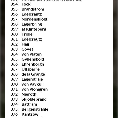
354
Fock
355
Brändström
356
Edelcrantz
357
Nordenskjöld
358
Lagerbring
359
af Klinteberg
360
Trolle
361
Edelcreutz
362
Haij
363
Coyet
364
von Platen
365
Gyllensköld
366
Ehrenborgh
367
Ulfsparre
368
de la Grange
369
Lagerstråle
370
von Paykull
371
von Plomgren
372
Nieroth
373
Skjöldebrand
374
Battram
375
Bergenstråhle
376
Kantzow