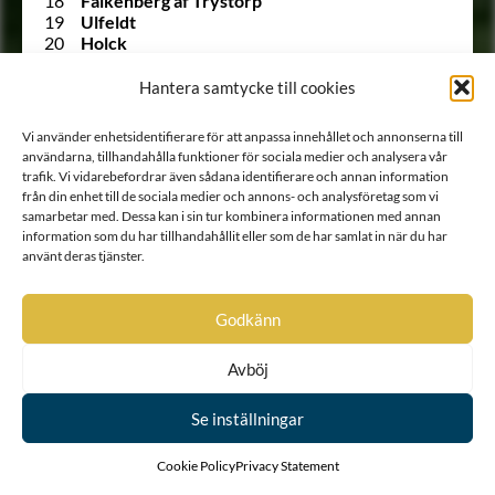
18
Falkenberg af Trystorp
19
Ulfeldt
20
Holck
21
Krabbe af Krageholm
22
Urne
Hantera samtycke till cookies
23
Barnekow
24
Ramel
Vi använder enhetsidentifierare för att anpassa innehållet och annonserna till
25
Walkendorff
användarna, tillhandahålla funktioner för sociala medier och analysera vår
26
Tott
trafik. Vi vidarebefordrar även sådana identifierare och annan information
27
Gädda
från din enhet till de sociala medier och annons- och analysföretag som vi
28
Bille af Dybeck
samarbetar med. Dessa kan i sin tur kombinera informationen med annan
29
Gyllenstierna af Svaneholm
information som du har tillhandahållit eller som de har samlat in när du har
30
Lindenov
använt deras tjänster.
31
Björnklou
32
Stålarm
33
Ehrenstéen
Godkänn
34
Lilliecrona
35
Ekeblad
Avböj
36
Trolle
37
Rosenstråle
Se inställningar
1303 A
Siöstierna
528 A
von Snoilsky
38
Carpelan
Cookie Policy
Privacy Statement
39
Stiernkors