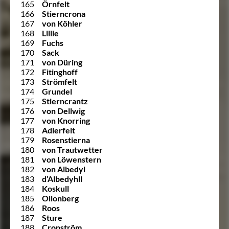
165
Örnfelt
166
Stierncrona
167
von Köhler
168
Lillie
169
Fuchs
170
Sack
171
von Düring
172
Fitinghoff
173
Strömfelt
174
Grundel
175
Stierncrantz
176
von Dellwig
177
von Knorring
178
Adlerfelt
179
Rosenstierna
180
von Trautwetter
181
von Löwenstern
182
von Albedyl
183
d’Albedyhll
184
Koskull
185
Ollonberg
186
Roos
187
Sture
188
Cronström