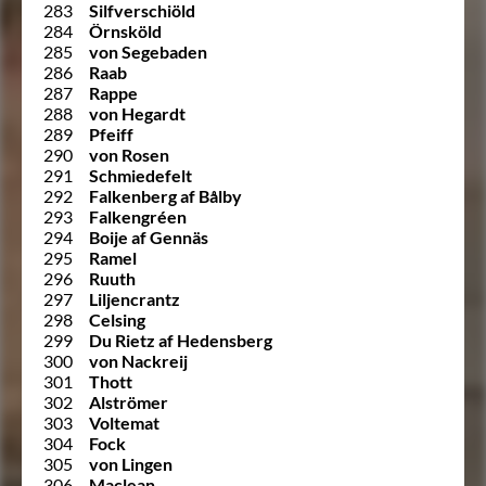
283
Silfverschiöld
284
Örnsköld
285
von Segebaden
286
Raab
287
Rappe
288
von Hegardt
289
Pfeiff
290
von Rosen
291
Schmiedefelt
292
Falkenberg af Bålby
293
Falkengréen
294
Boije af Gennäs
295
Ramel
296
Ruuth
297
Liljencrantz
298
Celsing
299
Du Rietz af Hedensberg
300
von Nackreij
301
Thott
302
Alströmer
303
Voltemat
304
Fock
305
von Lingen
306
Maclean