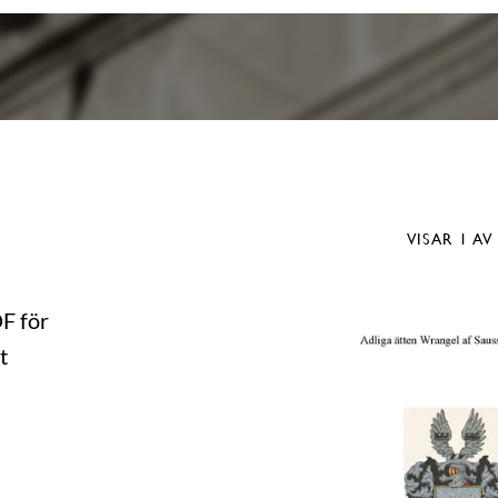
VISAR
1
AV
DF för
t