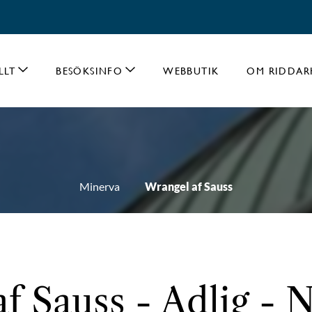
LLT
BESÖKSINFO
WEBBUTIK
OM RIDDAR
Minerva
Wrangel af Sauss
f Sauss - Adlig - N