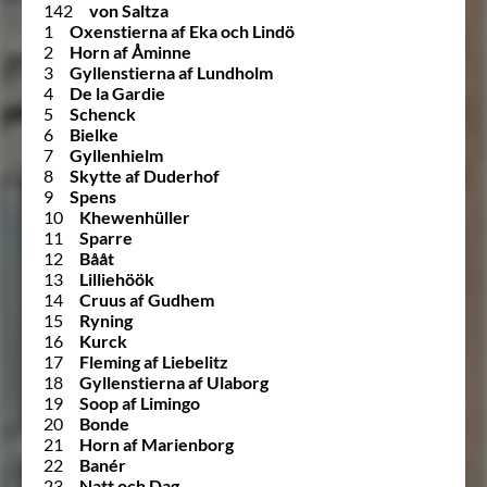
142
von Saltza
1
Oxenstierna af Eka och Lindö
2
Horn af Åminne
3
Gyllenstierna af Lundholm
4
De la Gardie
5
Schenck
6
Bielke
7
Gyllenhielm
8
Skytte af Duderhof
9
Spens
10
Khewenhüller
11
Sparre
12
Bååt
13
Lilliehöök
14
Cruus af Gudhem
15
Ryning
16
Kurck
17
Fleming af Liebelitz
18
Gyllenstierna af Ulaborg
19
Soop af Limingo
20
Bonde
21
Horn af Marienborg
22
Banér
23
Natt och Dag