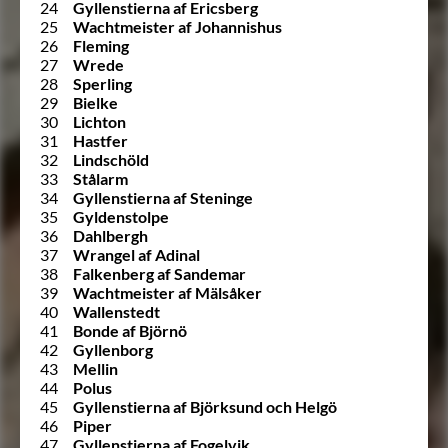
24
Gyllenstierna af Ericsberg
25
Wachtmeister af Johannishus
26
Fleming
27
Wrede
28
Sperling
29
Bielke
30
Lichton
31
Hastfer
32
Lindschöld
33
Stålarm
34
Gyllenstierna af Steninge
35
Gyldenstolpe
36
Dahlbergh
37
Wrangel af Adinal
38
Falkenberg af Sandemar
39
Wachtmeister af Mälsåker
40
Wallenstedt
41
Bonde af Björnö
42
Gyllenborg
43
Mellin
44
Polus
45
Gyllenstierna af Björksund och Helgö
46
Piper
47
Gyllenstierna af Fogelvik