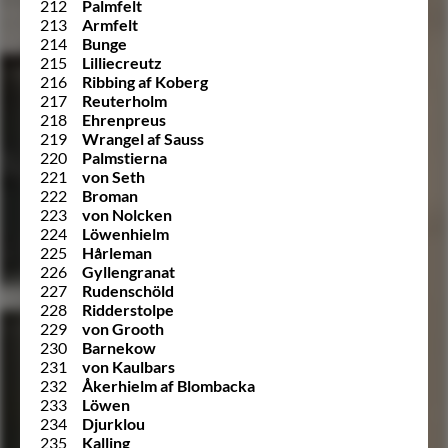
212
Palmfelt
213
Armfelt
214
Bunge
215
Lilliecreutz
216
Ribbing af Koberg
217
Reuterholm
218
Ehrenpreus
219
Wrangel af Sauss
220
Palmstierna
221
von Seth
222
Broman
223
von Nolcken
224
Löwenhielm
225
Hårleman
226
Gyllengranat
227
Rudenschöld
228
Ridderstolpe
229
von Grooth
230
Barnekow
231
von Kaulbars
232
Åkerhielm af Blombacka
233
Löwen
234
Djurklou
235
Kalling