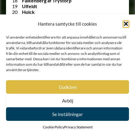
18
Falkenberg af Trystorp
19
Ulfeldt
20
Holck
21
Krabbe af Krageholm
22
Urne
Hantera samtycke till cookies
23
Barnekow
24
Ramel
Vi använder enhetsidentifierare för att anpassa innehållet och annonserna till
25
Walkendorff
användarna, tillhandahålla funktioner för sociala medier och analysera vår
26
Tott
trafik. Vi vidarebefordrar även sådana identifierare och annan information
27
Gädda
från din enhet till de sociala medier och annons- och analysföretag som vi
28
Bille af Dybeck
samarbetar med. Dessa kan i sin tur kombinera informationen med annan
29
Gyllenstierna af Svaneholm
information som du har tillhandahållit eller som de har samlat in när du har
30
Lindenov
använt deras tjänster.
31
Björnklou
32
Stålarm
33
Ehrenstéen
Godkänn
34
Lilliecrona
35
Ekeblad
Avböj
36
Trolle
37
Rosenstråle
Se inställningar
1303 A
Siöstierna
528 A
von Snoilsky
38
Carpelan
Cookie Policy
Privacy Statement
39
Stiernkors