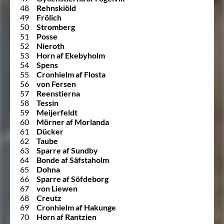
48
Rehnskiöld
49
Frölich
50
Stromberg
51
Posse
52
Nieroth
53
Horn af Ekebyholm
54
Spens
55
Cronhielm af Flosta
56
von Fersen
57
Reenstierna
58
Tessin
59
Meijerfeldt
60
Mörner af Morlanda
61
Dücker
62
Taube
63
Sparre af Sundby
64
Bonde af Säfstaholm
65
Dohna
66
Sparre af Söfdeborg
67
von Liewen
68
Creutz
69
Cronhielm af Hakunge
70
Horn af Rantzien