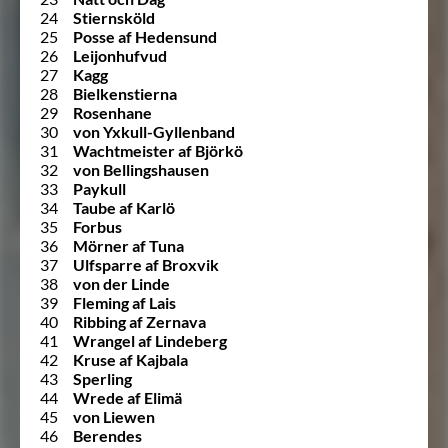
24
Stiernsköld
25
Posse af Hedensund
26
Leijonhufvud
27
Kagg
28
Bielkenstierna
29
Rosenhane
30
von Yxkull-Gyllenband
31
Wachtmeister af Björkö
32
von Bellingshausen
33
Paykull
34
Taube af Karlö
35
Forbus
36
Mörner af Tuna
37
Ulfsparre af Broxvik
38
von der Linde
39
Fleming af Lais
40
Ribbing af Zernava
41
Wrangel af Lindeberg
42
Kruse af Kajbala
43
Sperling
44
Wrede af Elimä
45
von Liewen
46
Berendes