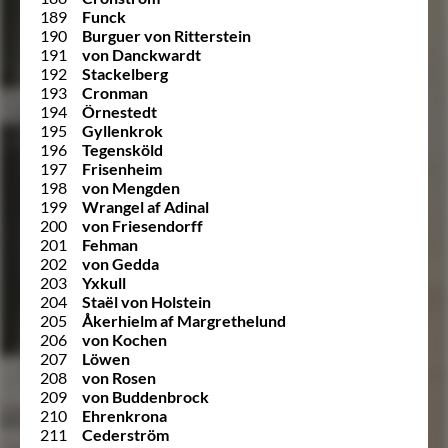
189
Funck
190
Burguer von Ritterstein
191
von Danckwardt
192
Stackelberg
193
Cronman
194
Örnestedt
195
Gyllenkrok
196
Tegensköld
197
Frisenheim
198
von Mengden
199
Wrangel af Adinal
200
von Friesendorff
201
Fehman
202
von Gedda
203
Yxkull
204
Staël von Holstein
205
Åkerhielm af Margrethelund
206
von Kochen
207
Löwen
208
von Rosen
209
von Buddenbrock
210
Ehrenkrona
211
Cederström