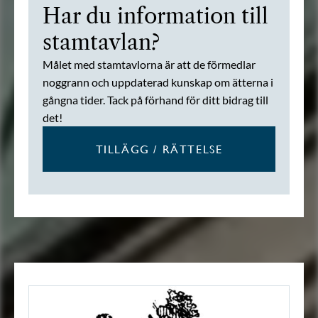
Har du information till
stamtavlan?
Målet med stamtavlorna är att de förmedlar
noggrann och uppdaterad kunskap om ätterna i
gångna tider. Tack på förhand för ditt bidrag till
det!
TILLÄGG / RÄTTELSE