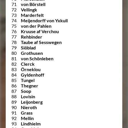
71
von Börstell
72
Vellingk
73
Marderfelt
74
Meijendorff von Yxkull
75
von der Pahlen
76
Kruuse af Verchou
77
Rehbinder
78
Taube af Sesswegen
79
Siöblad
80
Grothusen
81
von Schönleben
82
Clerck
83
Örneklou
84
Gyldenhoff
85
Tungel
86
Thegner
87
Soop
88
Lovisin
89
Leijonberg
90
Nieroth
91
Grass
92
Mellin
93
Lindhielm