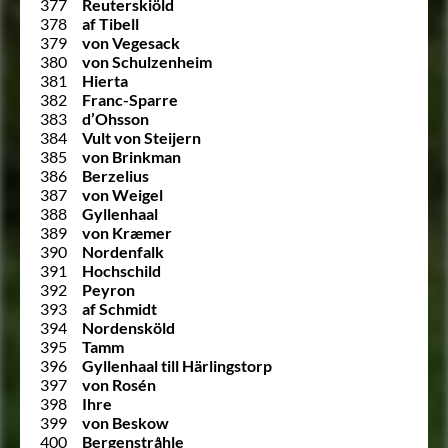
377
Reuterskiöld
378
af Tibell
379
von Vegesack
380
von Schulzenheim
381
Hierta
382
Franc-Sparre
383
d’Ohsson
384
Vult von Steijern
385
von Brinkman
386
Berzelius
387
von Weigel
388
Gyllenhaal
389
von Kræmer
390
Nordenfalk
391
Hochschild
392
Peyron
393
af Schmidt
394
Nordensköld
395
Tamm
396
Gyllenhaal till Härlingstorp
397
von Rosén
398
Ihre
399
von Beskow
400
Bergenstråhle