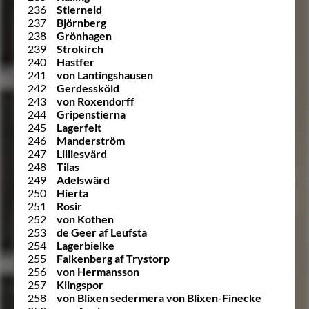
236
Stierneld
237
Björnberg
238
Grönhagen
239
Strokirch
240
Hastfer
241
von Lantingshausen
242
Gerdessköld
243
von Roxendorff
244
Gripenstierna
245
Lagerfelt
246
Manderström
247
Lilliesvärd
248
Tilas
249
Adelswärd
250
Hierta
251
Rosir
252
von Kothen
253
de Geer af Leufsta
254
Lagerbielke
255
Falkenberg af Trystorp
256
von Hermansson
257
Klingspor
258
von Blixen sedermera von Blixen-Finecke