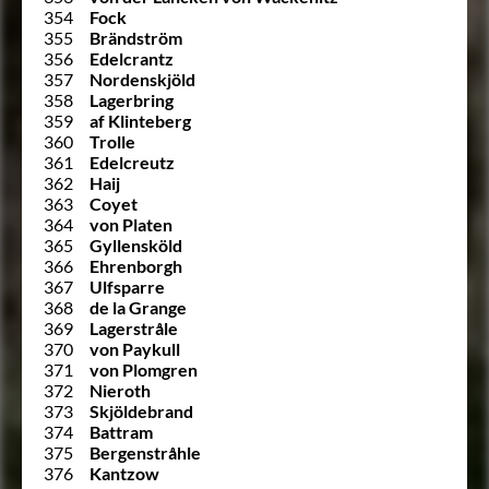
354
Fock
355
Brändström
356
Edelcrantz
357
Nordenskjöld
358
Lagerbring
359
af Klinteberg
360
Trolle
361
Edelcreutz
362
Haij
363
Coyet
364
von Platen
365
Gyllensköld
366
Ehrenborgh
367
Ulfsparre
368
de la Grange
369
Lagerstråle
370
von Paykull
371
von Plomgren
372
Nieroth
373
Skjöldebrand
374
Battram
375
Bergenstråhle
376
Kantzow