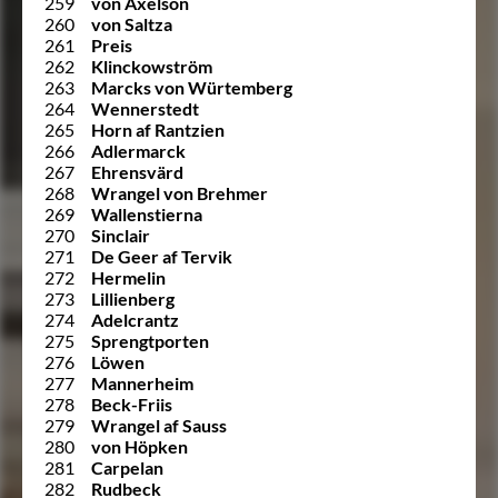
259
von Axelson
260
von Saltza
261
Preis
262
Klinckowström
263
Marcks von Würtemberg
264
Wennerstedt
265
Horn af Rantzien
266
Adlermarck
267
Ehrensvärd
268
Wrangel von Brehmer
269
Wallenstierna
270
Sinclair
271
De Geer af Tervik
272
Hermelin
273
Lillienberg
274
Adelcrantz
275
Sprengtporten
276
Löwen
277
Mannerheim
278
Beck-Friis
279
Wrangel af Sauss
280
von Höpken
281
Carpelan
282
Rudbeck