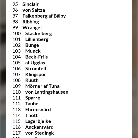
95
Sinclair
96
von Saltza
97
Falkenberg af Bålby
98
Ribbing
99
Wrangel
100
Stackelberg
101
Lillienberg
102
Bunge
103
Munck
104
Beck-Friis
105
af Ugglas
106
Strömfelt
107
Klingspor
108
Ruuth
109
Mörner af Tuna
110
von Lantingshausen
111
Sparre
112
Taube
113
Ehrensvärd
114
Thott
115
Lagerbjelke
116
Anckarsvärd
117
von Stedingk