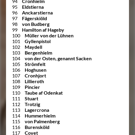
94
Cronhielm
95
Eldstierna
96
Anckarstierna
97
Fägerskiöld
98
von Budberg
99
Hamilton af Hageby
100
Müller von der Lühnen
101
Gyllenpistol
102
Maydell
103
Bergenhielm
104
von der Osten, genannt Sacken
105
Strömfelt
106
Hoghusen
107
Cronhjort
108
Lillieroth
109
Pincier
110
Taube af Odenkat
111
Stuart
112
Trotzig
113
Lagercrona
114
Hummerhielm
115
von Palmenberg
116
Burensköld
117
Coyet