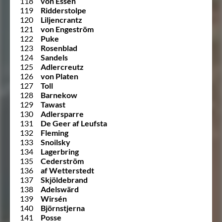
118
von Essen
119
Ridderstolpe
120
Liljencrantz
121
von Engeström
122
Puke
123
Rosenblad
124
Sandels
125
Adlercreutz
126
von Platen
127
Toll
128
Barnekow
129
Tawast
130
Adlersparre
131
De Geer af Leufsta
132
Fleming
133
Snoilsky
134
Lagerbring
135
Cederström
136
af Wetterstedt
137
Skjöldebrand
138
Adelswärd
139
Wirsén
140
Björnstjerna
141
Posse