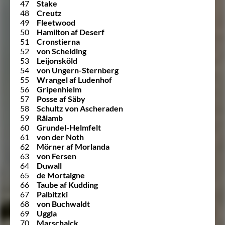
47
Stake
48
Creutz
49
Fleetwood
50
Hamilton af Deserf
51
Cronstierna
52
von Scheiding
53
Leijonsköld
54
von Ungern-Sternberg
55
Wrangel af Ludenhof
56
Gripenhielm
57
Posse af Säby
58
Schultz von Ascheraden
59
Rålamb
60
Grundel-Helmfelt
61
von der Noth
62
Mörner af Morlanda
63
von Fersen
64
Duwall
65
de Mortaigne
66
Taube af Kudding
67
Palbitzki
68
von Buchwaldt
69
Uggla
70
Marschalck