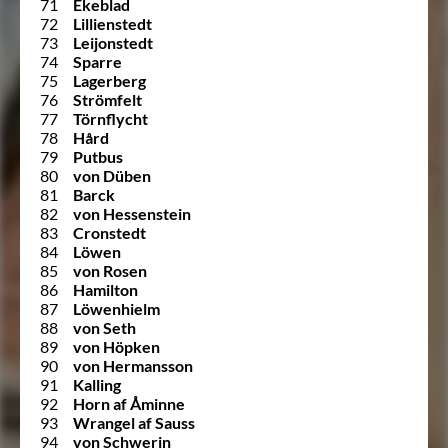
71
Ekeblad
72
Lillienstedt
73
Leijonstedt
74
Sparre
75
Lagerberg
76
Strömfelt
77
Törnflycht
78
Hård
79
Putbus
80
von Düben
81
Barck
82
von Hessenstein
83
Cronstedt
84
Löwen
85
von Rosen
86
Hamilton
87
Löwenhielm
88
von Seth
89
von Höpken
90
von Hermansson
91
Kalling
92
Horn af Åminne
93
Wrangel af Sauss
94
von Schwerin