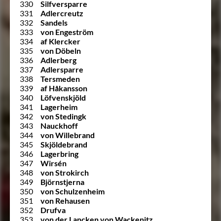
330
Silfversparre
331
Adlercreutz
332
Sandels
333
von Engeström
334
af Klercker
335
von Döbeln
336
Adlerberg
337
Adlersparre
338
Tersmeden
339
af Håkansson
340
Löfvenskjöld
341
Lagerheim
342
von Stedingk
343
Nauckhoff
344
von Willebrand
345
Skjöldebrand
346
Lagerbring
347
Wirsén
348
von Strokirch
349
Björnstjerna
350
von Schulzenheim
351
von Rehausen
352
Drufva
353
von der Lancken von Wackenitz