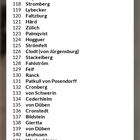
118
Stromberg
119
Lybecker
120
Faltzburg
121
Hård
122
Zülich
123
Palmqvist
124
Hogguer
125
Strömfelt
126
Clodt (von Jürgensburg)
127
Stackelberg
128
Fahlström
129
Feif
130
Ranck
131
Patkull von Posendorff
132
Cronberg
133
von Schwerin
134
Cederhielm
135
von Düben
136
Cronstedt
137
Bildstein
138
Giertta
139
von Düben
140
Leuhusen