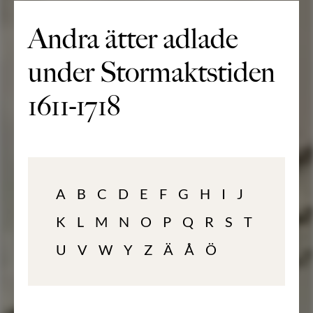
Andra ätter adlade
under Stormaktstiden
1611-1718
A
B
C
D
E
F
G
H
I
J
K
L
M
N
O
P
Q
R
S
T
U
V
W
Y
Z
Ä
Å
Ö