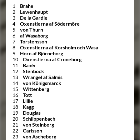
1
Brahe
2
Lewenhaupt
3
De la Gardie
4
Oxenstierna af Södermöre
5
von Thurn
6
af Wasaborg
7
Torstensson
8
Oxenstierna af Korsholm och Wasa
9
Horn af Björneborg
10
Oxenstierna af Croneborg
11
Banér
12
Stenbock
13
Wrangel af Salmis
14
von Königsmarck
15
Wittenberg
16
Tott
17
Lillie
18
Kagg
19
Douglas
20
Schlippenbach
21
von Steinberg
22
Carlsson
23
von Ascheberg