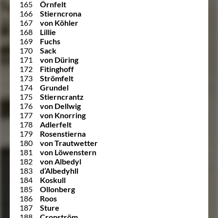
165
Örnfelt
166
Stierncrona
167
von Köhler
168
Lillie
169
Fuchs
170
Sack
171
von Düring
172
Fitinghoff
173
Strömfelt
174
Grundel
175
Stierncrantz
176
von Dellwig
177
von Knorring
178
Adlerfelt
179
Rosenstierna
180
von Trautwetter
181
von Löwenstern
182
von Albedyl
183
d’Albedyhll
184
Koskull
185
Ollonberg
186
Roos
187
Sture
188
Cronström