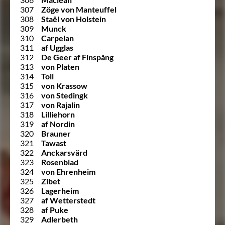
307
Zöge von Manteuffel
308
Staël von Holstein
309
Munck
310
Carpelan
311
af Ugglas
312
De Geer af Finspång
313
von Platen
314
Toll
315
von Krassow
316
von Stedingk
317
von Rajalin
318
Lilliehorn
319
af Nordin
320
Brauner
321
Tawast
322
Anckarsvärd
323
Rosenblad
324
von Ehrenheim
325
Zibet
326
Lagerheim
327
af Wetterstedt
328
af Puke
329
Adlerbeth