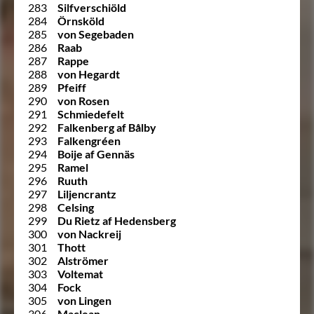
283
Silfverschiöld
284
Örnsköld
285
von Segebaden
286
Raab
287
Rappe
288
von Hegardt
289
Pfeiff
290
von Rosen
291
Schmiedefelt
292
Falkenberg af Bålby
293
Falkengréen
294
Boije af Gennäs
295
Ramel
296
Ruuth
297
Liljencrantz
298
Celsing
299
Du Rietz af Hedensberg
300
von Nackreij
301
Thott
302
Alströmer
303
Voltemat
304
Fock
305
von Lingen
306
Maclean