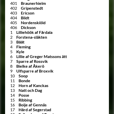
401
Braunerhielm
402
Gripenstedt
403
Ericson
404
Bildt
405
Nordenskiöld
406
Dickson
1
Lilliehöök af Fårdala
2
Forstena-släkten
3
Bååt
4
Fleming
5
Kyle
6
Lillie af Greger Matssons ätt
7
Sparre af Rossvik
8
Bielke af Åkerö
9
Ulfsparre af Broxvik
10
Soop
11
Bonde
12
Horn af Kanckas
13
Natt och Dag
14
Posse
15
Ribbing
16
Boije af Gennäs
17
Hård af Segerstad