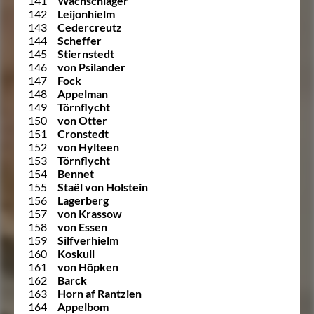
141
Wachschlager
142
Leijonhielm
143
Cedercreutz
144
Scheffer
145
Stiernstedt
146
von Psilander
147
Fock
148
Appelman
149
Törnflycht
150
von Otter
151
Cronstedt
152
von Hylteen
153
Törnflycht
154
Bennet
155
Staël von Holstein
156
Lagerberg
157
von Krassow
158
von Essen
159
Silfverhielm
160
Koskull
161
von Höpken
162
Barck
163
Horn af Rantzien
164
Appelbom