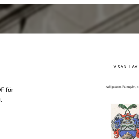
VISAR
1
AV
DF för
t