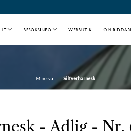
LLT
BESÖKSINFO
WEBBUTIK
OM RIDDAR
Minerva
Silfverharnesk
rnesk - Adlig - Nr.