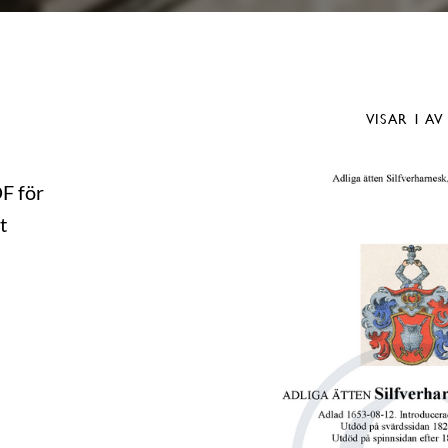
VISAR
1
AV
DF för
t