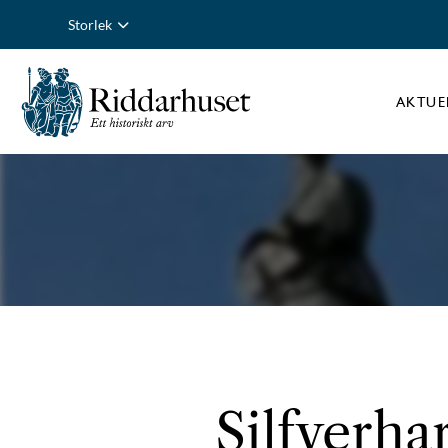
Storlek
AKTUE
Silfverha