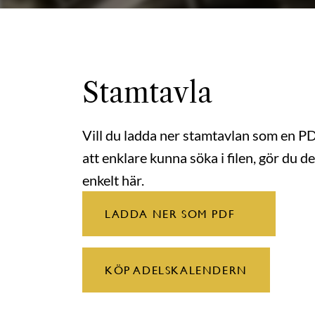
Stamtavla
Vill du ladda ner stamtavlan som en P
att enklare kunna söka i filen, gör du de
enkelt här.
LADDA NER SOM PDF
KÖP ADELSKALENDERN