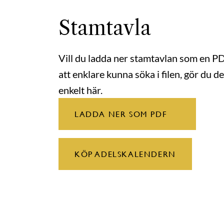
Stamtavla
Vill du ladda ner stamtavlan som en P
att enklare kunna söka i filen, gör du de
enkelt här.
LADDA NER SOM PDF
KÖP ADELSKALENDERN