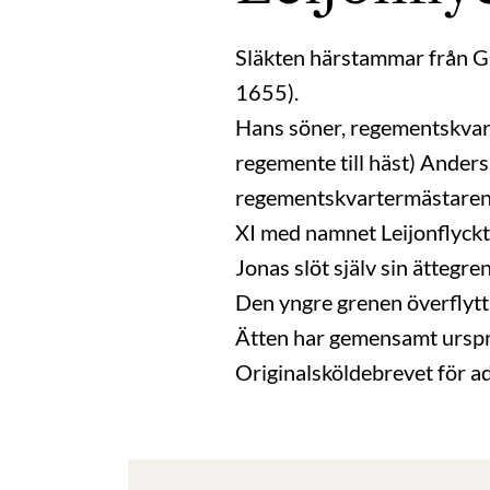
Släkten härstammar från G
1655).
Hans söner, regementskvart
regemente till häst) Ande
regementskvartermästaren
XI med namnet Leijonflyck
Jonas slöt själv sin ättegr
Den yngre grenen överflytta
Ätten har gemensamt urspru
Originalsköldebrevet för ad