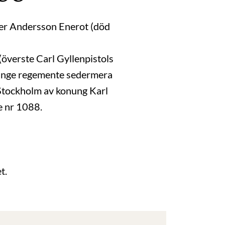
er Andersson Enerot (död
överste Carl Gyllenpistols
singe regemente sedermera
Stockholm av konung Karl
e nr 1088.
t.