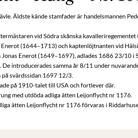
ävle. Äldste kände stamfader är handelsmannen Ped
ermästaren vid Södra skånska kavalleriregementet (
rs Enerot (1644–1713) och kaptenlöjtnanten vid Häl
 Jonas Enerot (1649–1697), adlades 1686 23/10 i 
t. De introducerades samma år 8/11 under nuvarand
en på svärdssidan 1697 12/3.
de på 1910-talet till USA och fortlever där.
ng med utdöda adliga ätten Leijonflycht nr 1176.
liga ätten Leijonflycht nr 1176 förvaras i Riddarhuse