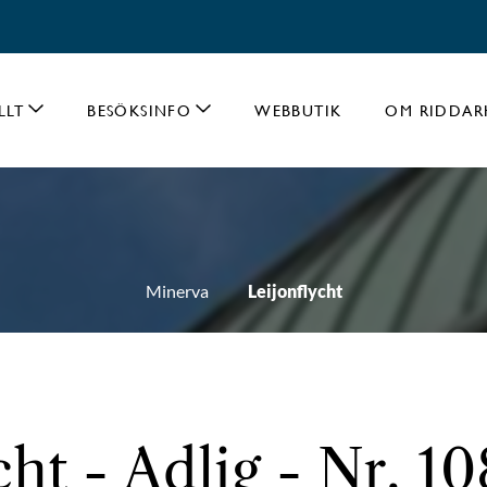
LLT
BESÖKSINFO
WEBBUTIK
OM RIDDAR
Minerva
Leijonflycht
cht - Adlig - Nr. 1