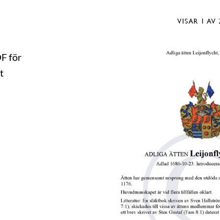
VISAR
1
AV 
DF för
t