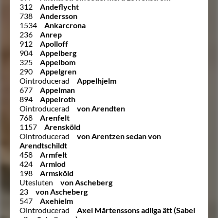
312
Andeflycht
738
Andersson
1534
Ankarcrona
236
Anrep
912
Apolloff
904
Appelberg
325
Appelbom
290
Appelgren
Ointroducerad
Appelhjelm
677
Appelman
894
Appelroth
Ointroducerad
von Arendten
768
Arenfelt
1157
Arensköld
Ointroducerad
von Arentzen sedan von
Arendtschildt
458
Armfelt
424
Armlod
198
Armsköld
Utesluten
von Ascheberg
23
von Ascheberg
547
Axehielm
Ointroducerad
Axel Mårtenssons adliga ätt (Sabel