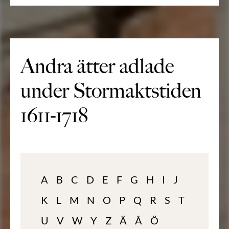
Andra ätter adlade
under Stormaktstiden
1611-1718
A
B
C
D
E
F
G
H
I
J
K
L
M
N
O
P
Q
R
S
T
U
V
W
Y
Z
Ä
Å
Ö