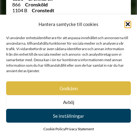
866
Cronsköld
1104 B
Cronstedt
136
Cronstedt
(314 ½)
Cronstierna
Hantera samtycke till cookies
Ointroducerad
Cronstierna
51
Cronstierna
Vi använder enhetsidentifierare för att anpassa innehållet och annonserna till
786
Cronström
användarna, tillhandahålla funktioner för sociala medier och analysera vår
136
Crusebjörn (Kruse)
trafik. Vi vidarebefordrar även sådana identifierare och annan information
14
Cruus af Gudhem
från din enhet till de sociala medier och annons- och analysföretag som vi
Ointroducerad
von Cräutlein
samarbetar med. Dessa kan i sin tur kombinera informationen med annan
Ointroducerad
von Cunitz
information som du har tillhandahållit eller som de har samlat in när du har
896
Cuypercrona
använt deras tjänster.
260
Dachsberg
1074
von Daden
(674 ½)
Dahlbergh
Godkänn
Utesluten
Dahlbergh
36
Dahlbergh
Avböj
Ointroducerad
von Dahlen
1555
Dahlfelt
1449
von Dahlheim
Se inställningar
Ointroducerad
Dahlsköld
1864
Dahlstierna
Cookie Policy
Privacy Statement
711
Danckwardt