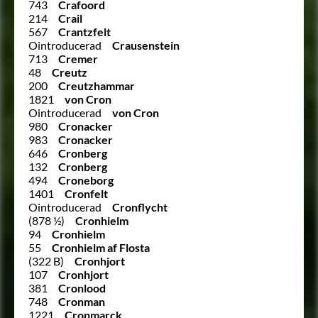
743
Crafoord
214
Crail
567
Crantzfelt
Ointroducerad
Crausenstein
713
Cremer
48
Creutz
200
Creutzhammar
1821
von Cron
Ointroducerad
von Cron
980
Cronacker
983
Cronacker
646
Cronberg
132
Cronberg
494
Croneborg
1401
Cronfelt
Ointroducerad
Cronflycht
(878 ½)
Cronhielm
94
Cronhielm
55
Cronhielm af Flosta
(322 B)
Cronhjort
107
Cronhjort
381
Cronlood
748
Cronman
1221
Cronmarck