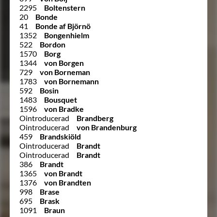
2295
Boltenstern
20
Bonde
41
Bonde af Björnö
1352
Bongenhielm
522
Bordon
1570
Borg
1344
von Borgen
729
von Borneman
1783
von Bornemann
592
Bosin
1483
Bousquet
1596
von Bradke
Ointroducerad
Brandberg
Ointroducerad
von Brandenburg
459
Brandskiöld
Ointroducerad
Brandt
Ointroducerad
Brandt
386
Brandt
1365
von Brandt
1376
von Brandten
998
Brase
695
Brask
1091
Braun