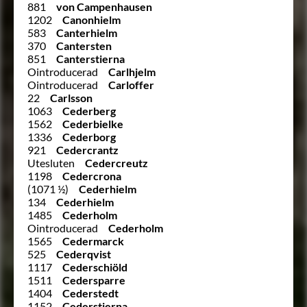
881
von Campenhausen
1202
Canonhielm
583
Canterhielm
370
Cantersten
851
Canterstierna
Ointroducerad
Carlhjelm
Ointroducerad
Carloffer
22
Carlsson
1063
Cederberg
1562
Cederbielke
1336
Cederborg
921
Cedercrantz
Utesluten
Cedercreutz
1198
Cedercrona
(1071 ½)
Cederhielm
134
Cederhielm
1485
Cederholm
Ointroducerad
Cederholm
1565
Cedermarck
525
Cederqvist
1117
Cederschiöld
1511
Cedersparre
1404
Cederstedt
1152
Cederstierna