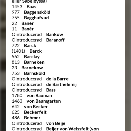
eller Sabelbyssa)
1453
Baas
977
Baggensköld
755
Bagghufvud
22
Banér
11
Banér
Ointroducerad
Bankow
Ointroducerad
Baranoff
722
Barck
(1401)
Barck
562
Barclay
813
Barneken
23
Barnekow
753
Barnsköld
Ointroducerad
de la Barre
Ointroducerad
de Barthelemij
Ointroducerad
Bass
1780
von Bauman
1463
von Baumgarten
642
von Becker
625
Beckerfelt
486
Behmer
Ointroducerad
von Beije
Ointroducerad
Beijer von Weissfelt (von