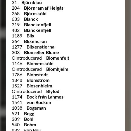
31
Björnklou
204
Björnram af Helgås
268
Björnsköld
633
Blanck
319
Blanckenfjell
482
Blanckenfjell
1189
Blix
364
Blixencron
1277
Blixenstierna
303
Blom eller Blume
Ointroducerad
Blomenfelt
1146
Blomensköld
Ointroducerad
Blomhjelm
1786
Blomstedt
1348
Blomström
1527
Blosenhielm
Ointroducerad
Blylod
1174
Bock från Lahmes
1541
von Bocken
1038
Bogeman
521
Bogg
389
Bohl
540
Bohm
899
von Boij