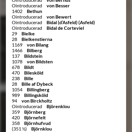
Ointroducerad
von Besser
1402
Bethun
Ointroducerad
von Bewert
Ointroducerad
Bidal (d’Asfeld) (Asfeld)
Ointroducerad
Bidal de Corteviel
29
Bielke
28
Bielkenstierna
1169
von Bilang
1466
Bilberg
137
Bildstein
1078
von Bildsten
678
Bildt
470
Bilesköld
238
Bille
28
Bille af Dybeck
1054
Billingberg
989
Billingsköld
94
von Birckholtz
Ointroducerad
Björenklou
359
Björnberg
420
Björnefelt
358
Björnhufvud
(351 ½)
Björnklou