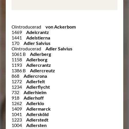
Ointroducerad
von Ackerbom
1469
Adelcrantz
1441
Adelstierna
170
Adler Salvius
Ointroducerad
Adler Salvius
1061 B
Adlerberg
1158
Adlerborg
1193
Adlercrantz
1386 B
Adlercreutz
868
Adlercrona
1272
Adlerfelt
1234
Adlerflycht
732
Adlerhielm
918
Adlerhoff
1262
Adlerklo
1409
Adlermarck
1041
Adlersköld
1223
Adlerstedt
1004
Adlersten