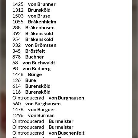
1425
von Brunner
1312
Brunsköld
1503
von Bruse
1055
Bråkenhielm
288
Bråkenhusen
392
Bråkensköld
954
Bråkensköld
932
von Brömssen
345
Bröstfelt
878
Buchner
68
von Buchwaldt
98
von Budberg
1448
Bunge
126
Bure
614
Burensköld
116
Burensköld
Ointroducerad
von Burghausen
560
von Burghausen
1478
von Burguer
1296
von Burman
Ointroducerad
Burmeister
Ointroducerad
Burmeister
Ointroducerad
von Buschenfelt