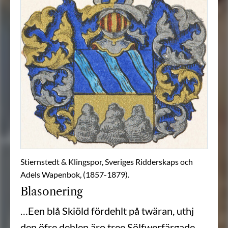
Stiernstedt & Klingspor, Sveriges Ridderskaps och
Adels Wapenbok, (1857-1879).
Blasonering
…Een blå Skiöld fördehlt på twäran, uthj
den öfre dehlen äro tree Sölfwerfärgade