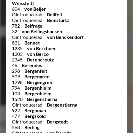
Weissfelt)
604
von Beijer
Ointroducerad
Beilfelt
Ointroducerad
Beinsturtz
782
Belfrage
32
von Bellingshausen
Ointroducerad
von Benckendorf
831
Bennet
1235
von Berchner
1203
von Berco
2345
Berencreutz
46
Berendes
298
Bergenfelt
509
Bergengren
1298
Bergengren
794
Bergenhielm
103
Bergenhielm
1520
Bergenstierna
Ointroducerad
Bergenstjerna
922
Berghman
477
Bergsköld
Ointroducerad
Bergstedt
568
Berling
Ointroducerad
von Bernds