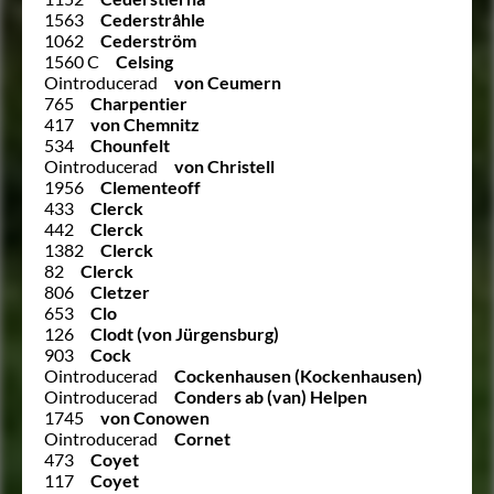
1563
Cederstråhle
1062
Cederström
1560 C
Celsing
Ointroducerad
von Ceumern
765
Charpentier
417
von Chemnitz
534
Chounfelt
Ointroducerad
von Christell
1956
Clementeoff
433
Clerck
442
Clerck
1382
Clerck
82
Clerck
806
Cletzer
653
Clo
126
Clodt (von Jürgensburg)
903
Cock
Ointroducerad
Cockenhausen (Kockenhausen)
Ointroducerad
Conders ab (van) Helpen
1745
von Conowen
Ointroducerad
Cornet
473
Coyet
117
Coyet