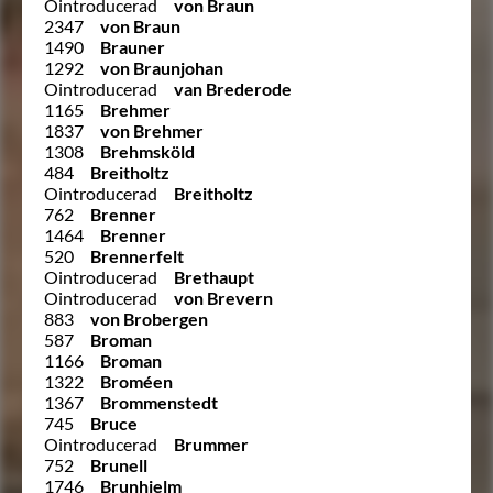
Ointroducerad
von Braun
2347
von Braun
1490
Brauner
1292
von Braunjohan
Ointroducerad
van Brederode
1165
Brehmer
1837
von Brehmer
1308
Brehmsköld
484
Breitholtz
Ointroducerad
Breitholtz
762
Brenner
1464
Brenner
520
Brennerfelt
Ointroducerad
Brethaupt
Ointroducerad
von Brevern
883
von Brobergen
587
Broman
1166
Broman
1322
Broméen
1367
Brommenstedt
745
Bruce
Ointroducerad
Brummer
752
Brunell
1746
Brunhielm