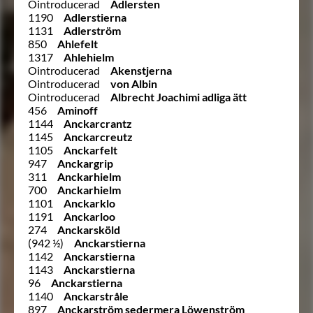
Ointroducerad
Adlersten
1190
Adlerstierna
1131
Adlerström
850
Ahlefelt
1317
Ahlehielm
Ointroducerad
Akenstjerna
Ointroducerad
von Albin
Ointroducerad
Albrecht Joachimi adliga ätt
456
Aminoff
1144
Anckarcrantz
1145
Anckarcreutz
1105
Anckarfelt
947
Anckargrip
311
Anckarhielm
700
Anckarhielm
1101
Anckarklo
1191
Anckarloo
274
Anckarsköld
(942 ½)
Anckarstierna
1142
Anckarstierna
1143
Anckarstierna
96
Anckarstierna
1140
Anckarstråle
897
Anckarström sedermera Löwenström