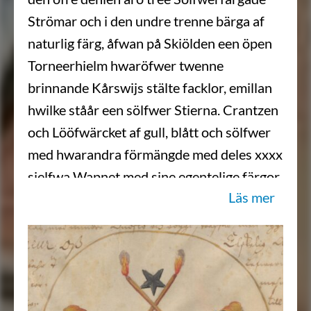
Strömar och i den undre trenne bärga af
naturlig färg, åfwan på Skiölden een öpen
Torneerhielm hwaröfwer twenne
brinnande Kårswijs stälte facklor, emillan
hwilke ståår een sölfwer Stierna. Crantzen
och Lööfwärcket af gull, blått och sölfwer
med hwarandra förmängde med deles xxxx
sielfwa Wapnet med sine egentelige färgor
Läs mer
härhoos repræsenterat och afmåhlat
ståår…
Sköldebrevet i original, RHA.
Transkription: Karin Borgkvist Ljung,
2017-06-02.