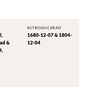
INTRODUCERAD
2,
1680-12-07 & 1804-
rad &
12-04
9,