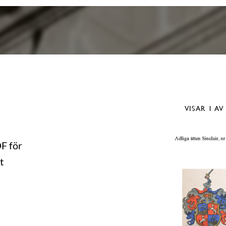
VISAR
1
AV
DF för
t