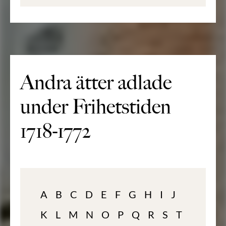
Andra ätter adlade
under Frihetstiden
1718-1772
A
B
C
D
E
F
G
H
I
J
K
L
M
N
O
P
Q
R
S
T