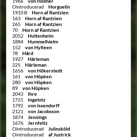
1966
von Holmer
Ointroducerad
Horguelin
1910 B
Horn af Rantzien
163
Horn af Rantzien
265
Horn af Rantzien
70
Horn af Rantzien
2052
Hultenheim
1884
Hummelhielm
152
von Hylteen
78
Hård
1927
Hårleman
225
Hårleman
1656
von Hökerstedt
161
von Höpken
280
von Höpken
89
von Höpken
2043
Ihre
1721
Ingelotz
1792
von Issendorff
2121
von Jacobsson
1874
Jennings
1676
Jernfeltz
Ointroducerad
Julinsköld
Ointroducerad
af Justrick