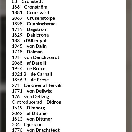
83
Cronstedt
188
Cronström
1881
Cronsvärd
2067
Crusenstolpe
1898
Cunninghame
1719
Dagström
1829
Dahlcrona
183
d’Albedyhll
1945
von Dalin
1718
Dalman
191
von Danckwardt
2068
af Darelli
1954
de Bruce
1921 B
de Carnall
1856 B
de Frese
271
De Geer af Tervik
1771
von Dellwig
176
von Dellwig
Ointroducerad
Didron
1619
Dimborg
2062
af Dittmer
1813
von Dittmer
234
Djurklou
1776
von Drachstedt