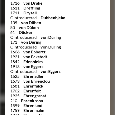
1716
von Drake
1611
Dreffling
1711
Drysell
Ointroducerad
Dubbenhjelm
139
von Düben
80
von Düben
61
Dücker
Ointroducerad
von Düring
171
von Düring
Ointroducerad
von Düring
1666
von Ebbertz
1931
von Eckstedt
1842
Edenhielm
1913
von Eggers
Ointroducerad
von Eggers
1625
Ehrenadler
1673
von Ehrenclou
1681
Ehrenfalck
1762
Ehrenfelt
1925
Ehrengranat
210
Ehrenkrona
1599
Ehrenlund
1759
Ehrenmalm