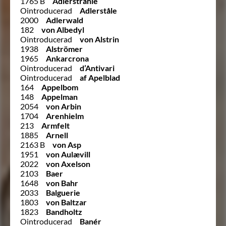
1765 B
Adlerstråhle
Ointroducerad
Adlerståle
2000
Adlerwald
182
von Albedyl
Ointroducerad
von Alstrin
1938
Alströmer
1965
Ankarcrona
Ointroducerad
d’Antivari
Ointroducerad
af Apelblad
164
Appelbom
148
Appelman
2054
von Arbin
1704
Arenhielm
213
Armfelt
1885
Arnell
2163 B
von Asp
1951
von Aulævill
2022
von Axelson
2103
Baer
1648
von Bahr
2033
Balguerie
1803
von Baltzar
1823
Bandholtz
Ointroducerad
Banér