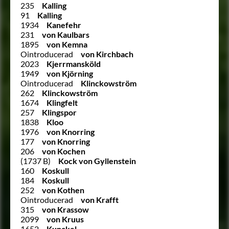
235
Kalling
91
Kalling
1934
Kanefehr
231
von Kaulbars
1895
von Kemna
Ointroducerad
von Kirchbach
2023
Kjerrmansköld
1949
von Kjörning
Ointroducerad
Klinckowström
262
Klinckowström
1674
Klingfelt
257
Klingspor
1838
Kloo
1976
von Knorring
177
von Knorring
206
von Kochen
(1737 B)
Kock von Gyllenstein
160
Koskull
184
Koskull
252
von Kothen
Ointroducerad
von Krafft
315
von Krassow
2099
von Kruus
1652
Kunckel