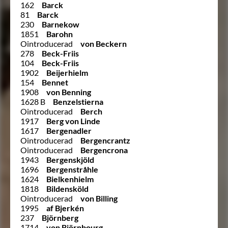
162
Barck
81
Barck
230
Barnekow
1851
Barohn
Ointroducerad
von Beckern
278
Beck-Friis
104
Beck-Friis
1902
Beijerhielm
154
Bennet
1908
von Benning
1628 B
Benzelstierna
Ointroducerad
Berch
1917
Berg von Linde
1617
Bergenadler
Ointroducerad
Bergencrantz
Ointroducerad
Bergencrona
1943
Bergenskjöld
1696
Bergenstråhle
1624
Bielkenhielm
1818
Bildensköld
Ointroducerad
von Billing
1995
af Bjerkén
237
Björnberg
1714
von Björnbourg