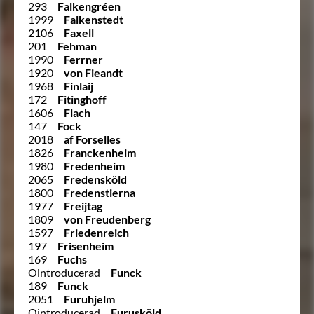
293
Falkengréen
1999
Falkenstedt
2106
Faxell
201
Fehman
1990
Ferrner
1920
von Fieandt
1968
Finlaij
172
Fitinghoff
1606
Flach
147
Fock
2018
af Forselles
1826
Franckenheim
1980
Fredenheim
2065
Fredensköld
1800
Fredenstierna
1977
Freijtag
1809
von Freudenberg
1597
Friedenreich
197
Frisenheim
169
Fuchs
Ointroducerad
Funck
189
Funck
2051
Furuhjelm
Ointroducerad
Furusköld