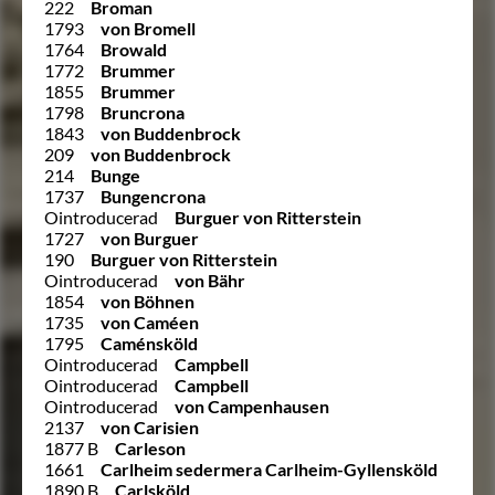
222
Broman
1793
von Bromell
1764
Browald
1772
Brummer
1855
Brummer
1798
Bruncrona
1843
von Buddenbrock
209
von Buddenbrock
214
Bunge
1737
Bungencrona
Ointroducerad
Burguer von Ritterstein
1727
von Burguer
190
Burguer von Ritterstein
Ointroducerad
von Bähr
1854
von Böhnen
1735
von Caméen
1795
Caménsköld
Ointroducerad
Campbell
Ointroducerad
Campbell
Ointroducerad
von Campenhausen
2137
von Carisien
1877 B
Carleson
1661
Carlheim sedermera Carlheim-Gyllensköld
1890 B
Carlsköld