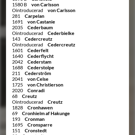
1580 B
von Carlsson
Ointroducerad
von Carlsson
281
Carpelan
1691
von Castanie
2035
Cederbaum
Ointroducerad
Cederbielke
143
Cedercreutz
Ointroducerad
Cedercreutz
1601
Cederfelt
1640
Cederflycht
2042
Cederstam
1688
Cederstolpe
211
Cederström
2041
von Celse
1725
von Christierson
2020
Conradi
68
Creutz
Ointroducerad
Creutz
1828
Cronhawen
69
Cronhielm af Hakunge
193
Cronman
1695
Cronsparre
151
Cronstedt