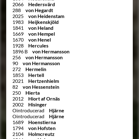
2066
Hedersvärd
288
von Hegardt
2025
von Heidenstam
1983
Heijkenskjöld
1841
von Heland
1669
von Hempel
1670
von Henel
1928
Hercules
1896 B
von Hermansson
256
von Hermansson
90
von Hermansson
272
Hermelin
1853
Hertell
2021
Hertzenhielm
82
von Hessenstein
250
Hierta
2012
Hiort af Ornäs
2002
Hisinger
Ointroducerad
Hjärne
Ointroducerad
Hjärne
1689
Hoenstierna
1794
von Hofsten
2104
Holmcreutz