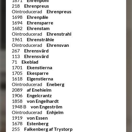
1871
Ehrenpohl
218
Ehrenpreus
Ointroducerad
Ehrenpreus
1698
Ehrenpåle
1694
Ehrensparre
1682
Ehrenstam
Ointroducerad
Ehrenstrahl
1961
Ehrenstråhle
Ointroducerad
Ehrensvan
267
Ehrensvärd
113
Ehrensvärd
71
Ekeblad
1701
Ekenstierna
1705
Ekesparre
1618
Elgenstierna
Ointroducerad
Eneberg
2089
af Enehielm
1906
Engelcrantz
1858
von Engelhardt
1948 B
von Engeström
Ointroducerad
Enhjelm
1919
von Essen
1678
Estenberg
255
Falkenberg af Trystorp