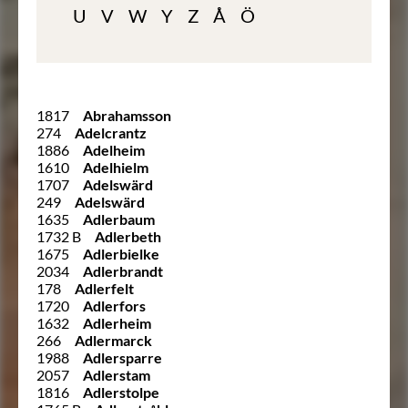
U
V
W
Y
Z
Å
Ö
1817
Abrahamsson
274
Adelcrantz
1886
Adelheim
1610
Adelhielm
1707
Adelswärd
249
Adelswärd
1635
Adlerbaum
1732 B
Adlerbeth
1675
Adlerbielke
2034
Adlerbrandt
178
Adlerfelt
1720
Adlerfors
1632
Adlerheim
266
Adlermarck
1988
Adlersparre
2057
Adlerstam
1816
Adlerstolpe