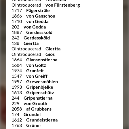
Ointroducerad
von Fürstenberg
1717
Fägerstråle
1866
von Ganschou
1710
von Gedda
202
von Gedda
1887
Gerdessköld
242
Gerdessköld
138
Giertta
Ointroducerad
Giertta
Ointroducerad
Giös
1664
Glansenstierna
1684
von Goltz
1974
Granfelt
1547
von Greiff
1997
Grewesmöhlen
1993
Gripenbjelke
1613
Gripenschütz
244
Gripenstierna
229
von Grooth
2058
af Grubbens
174
Grundel
1612
Grundelstierna
1763
Grüner