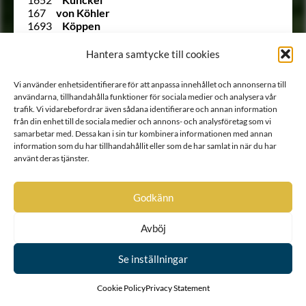
167
von Köhler
1693
Köppen
156
Lagerberg
75
Lagerberg
Hantera samtycke till cookies
Ointroducerad
Lagerberg
254
Lagerbielke
Vi använder enhetsidentifierare för att anpassa innehållet och annonserna till
1620
Lagerborg
användarna, tillhandahålla funktioner för sociala medier och analysera vår
2061 B
Lagerbring
trafik. Vi vidarebefordrar även sådana identifierare och annan information
245
Lagerfelt
från din enhet till de sociala medier och annons- och analysföretag som vi
Ointroducerad
Lagerflycht
samarbetar med. Dessa kan i sin tur kombinera informationen med annan
2038
von Lagerlöf
information som du har tillhandahållit eller som de har samlat in när du har
Ointroducerad
Lagerstam
använt deras tjänster.
1630
Lagerstolpe
1992
Lagerstråle
1933
Lagersvärd
Godkänn
Ointroducerad
Lagertvist
1832
von Lang
Avböj
241
von Lantingshausen
1989
le Febure
Se inställningar
1667
Leijonadler
Ointroducerad
Leijonflycht
142
Leijonhielm
Cookie Policy
Privacy Statement
73
Leijonstedt