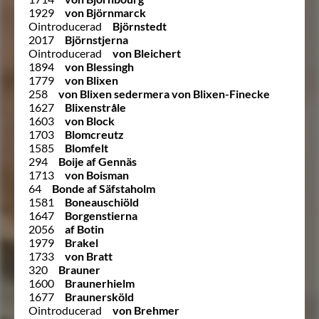
1929
von Björnmarck
Ointroducerad
Björnstedt
2017
Björnstjerna
Ointroducerad
von Bleichert
1894
von Blessingh
1779
von Blixen
258
von Blixen sedermera von Blixen-Finecke
1627
Blixenstråle
1603
von Block
1703
Blomcreutz
1585
Blomfelt
294
Boije af Gennäs
1713
von Boisman
64
Bonde af Säfstaholm
1581
Boneauschiöld
1647
Borgenstierna
2056
af Botin
1979
Brakel
1733
von Bratt
320
Brauner
1600
Braunerhielm
1677
Braunersköld
Ointroducerad
von Brehmer