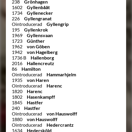
238
Grönhagen
1602
Gyllenbååt
1734
Gyllenecker
226
Gyllengranat
Ointroducerad
Gyllengrip
195
Gyllenkrok
1969
Gyllensvaan
1723
Günther
1962
von Göben
1942
von Hagelberg
1736 B
Hallenborg
2016
Hallencreutz
86
Hamilton
Ointroducerad
Hammarhjelm
1935
von Haren
Ointroducerad
Harenc
1820
Harenc
1802
Hasenkampff
1845
Hastfer
240
Hastfer
Ointroducerad
von Hauswolff
1880
von Hauswolff
Ointroducerad
Hedercrantz
1634
Hedersköld