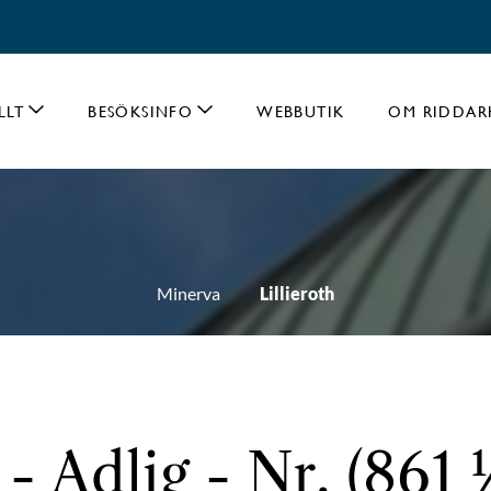
LLT
BESÖKSINFO
WEBBUTIK
OM RIDDAR
Minerva
Lillieroth
 - Adlig - Nr. (861 