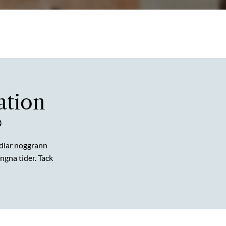
ation
?
dlar noggrann
gna tider. Tack