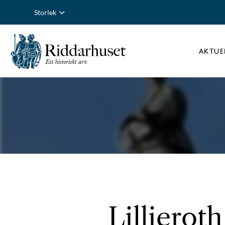
Storlek
AKTUE
Lillieroth