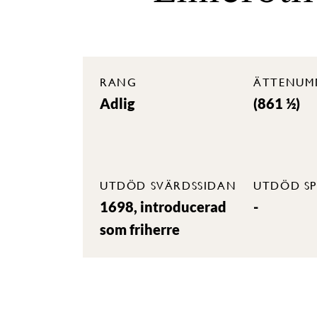
RANG
ÄTTENUM
Adlig
(861 ½)
UTDÖD SVÄRDSSIDAN
UTDÖD SP
1698, introducerad
-
som friherre