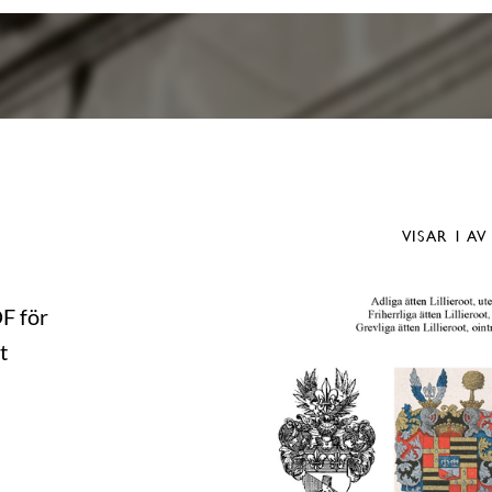
VISAR
1
AV
DF för
t