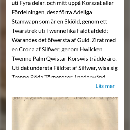
uti Fyra delar, och mitt uppå Korszet eller
Fördelningen, desz förra Adeliga
Stamwapn som är en Skiöld, genom ett
Twärstrek uti Twenne lika Fäldt afdeld;
Warandes det öfwersta af Guld, Zirat med
en Crona af Silfwer, genom Hwilcken
Twenne Palm Qwistar Korswis trädde äro.
Uti det understa Fäldtet af Silfwer, wisa sig
Trenne Röda Törnerosor, i nederwänd
Läs mer
Triangel Rangerade. Af sielfwa Friherrliga
Wapnet är det Första Fäldtet Blått,
hwarutinnan Trenne Fem Uddige Stiernor
af Silfwer 2 och 1 rangerade Lysa. I det
andra Fäldtet af Silfwer, står Öfwerdelen