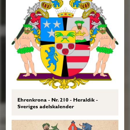
Ramarne en Röd Lozange, chargerad med
en Billet af Silfwer. Löfwärcket är af Guld,
Silfwer, Blått och Rödt, och äro Twenne
emot Skjölden seende Wilde Män med
Klubbor på Axlarne, Tenans af wapnet.
Aldeles som dett samma med sina
egenteliga Färgor här bredewid afmålat
finnes.”
Friherrebrevet i original, RHA.
Transkription: Göran Mörner, 2016-12-
Ehrenkrona - Nr. 210 - Heraldik -
19.
Sveriges adelskalender