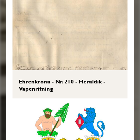
af en Wildman, hållandes i händerne fram
for Bröstet en Crona af Guld. Uti det
Tredie Fäldtet som är af Guld, står ett
uprest Blått Leijon. Det Fjerde Fäldtet är
Rödt, hwarutinnan Twenne Bjelckar eller
Facer af Silfwer ligga. Ofwan på Skiölden
stå Twenne Öpne Tornere Hielmar, med en
Friherrlig Crona emellan, och en på
Ehrenkrona - Nr. 210 - Heraldik -
Hwardera Hielmen. Utur den Högra Hielm
Vapenritning
Cronan upstår öfwerdelen af en Wildman,
som en Gren i wänstra Handen håller,
hwars Stam på Hielm Cronan sig stödier.
Utur den wänstra upstiger Öfwerdelen af
ett Blått Leijon, som håller emellan