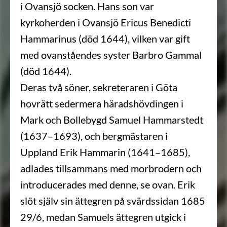
i Ovansjö socken. Hans son var
kyrkoherden i Ovansjö Ericus Benedicti
Hammarinus (död 1644), vilken var gift
med ovanståendes syster Barbro Gammal
(död 1644).
Deras två söner, sekreteraren i Göta
hovrätt sedermera häradshövdingen i
Mark och Bollebygd Samuel Hammarstedt
(1637–1693), och bergmästaren i
Uppland Erik Hammarin (1641–1685),
adlades tillsammans med morbrodern och
introducerades med denne, se ovan. Erik
slöt själv sin ättegren på svärdssidan 1685
29/6, medan Samuels ättegren utgick i