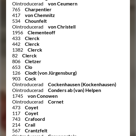
Ointroducerad
von Ceumern
765
Charpentier
417
von Chemnitz
534
Chounfelt
Ointroducerad
von Christell
1956
Clementeoff
433
Clerck
442
Clerck
1382
Clerck
82
Clerck
806
Cletzer
653
Clo
126
Clodt (von Jürgensburg)
903
Cock
Ointroducerad
Cockenhausen (Kockenhausen)
Ointroducerad
Conders ab (van) Helpen
1745
von Conowen
Ointroducerad
Cornet
473
Coyet
117
Coyet
743
Crafoord
214
Crail
567
Crantzfelt