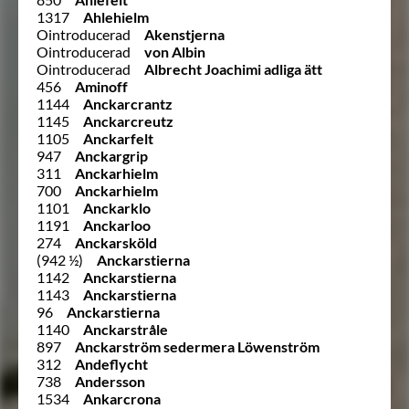
1317
Ahlehielm
Ointroducerad
Akenstjerna
Ointroducerad
von Albin
Ointroducerad
Albrecht Joachimi adliga ätt
456
Aminoff
1144
Anckarcrantz
1145
Anckarcreutz
1105
Anckarfelt
947
Anckargrip
311
Anckarhielm
700
Anckarhielm
1101
Anckarklo
1191
Anckarloo
274
Anckarsköld
(942 ½)
Anckarstierna
1142
Anckarstierna
1143
Anckarstierna
96
Anckarstierna
1140
Anckarstråle
897
Anckarström sedermera Löwenström
312
Andeflycht
738
Andersson
1534
Ankarcrona