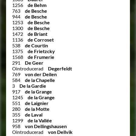
1256
de Behm
763
de Besche
944
de Besche
1253
de Besche
1300
de Besche
1472
de Briant
1136
de Corroset
538
de Courtin
1375
de Frietzcky
1568
de Frumerie
291
De Geer
Ointroducerad
Degerfeldt
769
von der Deilen
584
de la Chapelle
3
De la Gardie
917
de la Grange
1245
de la Grange
551
de Laignier
280
de la Motte
355
de Laval
1299
de la Vallée
958
von Dellingshausen
Ointroducerad
von Dellvik