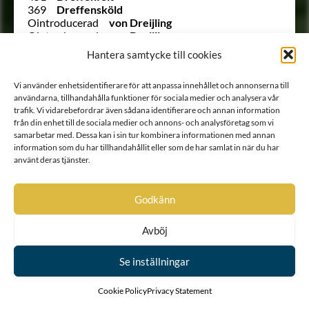
369
Dreffensköld
Ointroducerad
von Dreijling
Ointroducerad
von Dreijling
1784
von Drenteln
Hantera samtycke till cookies
969
Drommel
445
Dromund
Vi använder enhetsidentifierare för att anpassa innehållet och annonserna till
1557
Drufva
användarna, tillhandahålla funktioner för sociala medier och analysera vår
Ointroducerad
Dublar
trafik. Vi vidarebefordrar även sådana identifierare och annan information
Ointroducerad
von Duderberg
från din enhet till de sociala medier och annons- och analysföretag som vi
Ointroducerad
von Dunte
samarbetar med. Dessa kan i sin tur kombinera informationen med annan
721
von Dunten
information som du har tillhandahållit eller som de har samlat in när du har
Ointroducerad
von Dunten
använt deras tjänster.
609
Duréel
773
Du Rees
422
Durell
Godkänn
666
Du Rietz
544
Dusensköld
Avböj
241
Duwall
64
Duwall
Utesluten
von Düben
Se inställningar
Utesluten
von Düben
1785
von Düben
Cookie Policy
Privacy Statement
135
von Düben