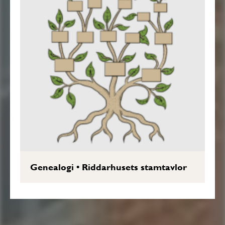
Genealogi
•
Riddarhusets stamtavlor