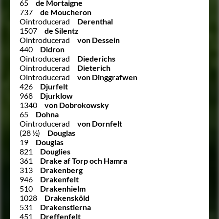
65
de Mortaigne
737
de Moucheron
Ointroducerad
Derenthal
1507
de Silentz
Ointroducerad
von Dessein
440
Didron
Ointroducerad
Diederichs
Ointroducerad
Dieterich
Ointroducerad
von Dinggrafwen
426
Djurfelt
968
Djurklow
1340
von Dobrokowsky
65
Dohna
Ointroducerad
von Dornfelt
(28 ½)
Douglas
19
Douglas
821
Douglies
361
Drake af Torp och Hamra
313
Drakenberg
946
Drakenfelt
510
Drakenhielm
1028
Drakensköld
531
Drakenstierna
451
Dreffenfelt