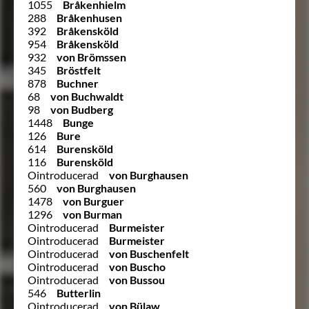
1055
Bråkenhielm
288
Bråkenhusen
392
Bråkensköld
954
Bråkensköld
932
von Brömssen
345
Bröstfelt
878
Buchner
68
von Buchwaldt
98
von Budberg
1448
Bunge
126
Bure
614
Burensköld
116
Burensköld
Ointroducerad
von Burghausen
560
von Burghausen
1478
von Burguer
1296
von Burman
Ointroducerad
Burmeister
Ointroducerad
Burmeister
Ointroducerad
von Buschenfelt
Ointroducerad
von Buscho
Ointroducerad
von Bussou
546
Butterlin
Ointroducerad
von Bülaw