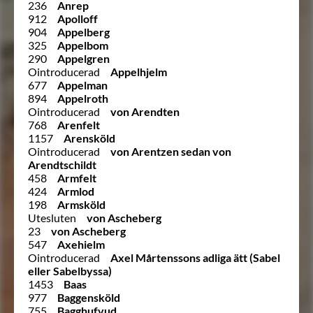
236
Anrep
912
Apolloff
904
Appelberg
325
Appelbom
290
Appelgren
Ointroducerad
Appelhjelm
677
Appelman
894
Appelroth
Ointroducerad
von Arendten
768
Arenfelt
1157
Arensköld
Ointroducerad
von Arentzen sedan von
Arendtschildt
458
Armfelt
424
Armlod
198
Armsköld
Utesluten
von Ascheberg
23
von Ascheberg
547
Axehielm
Ointroducerad
Axel Mårtenssons adliga ätt (Sabel
eller Sabelbyssa)
1453
Baas
977
Baggensköld
755
Bagghufvud