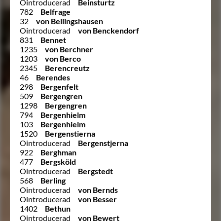
Ointroducerad
Beinsturtz
782
Belfrage
32
von Bellingshausen
Ointroducerad
von Benckendorf
831
Bennet
1235
von Berchner
1203
von Berco
2345
Berencreutz
46
Berendes
298
Bergenfelt
509
Bergengren
1298
Bergengren
794
Bergenhielm
103
Bergenhielm
1520
Bergenstierna
Ointroducerad
Bergenstjerna
922
Berghman
477
Bergsköld
Ointroducerad
Bergstedt
568
Berling
Ointroducerad
von Bernds
Ointroducerad
von Besser
1402
Bethun
Ointroducerad
von Bewert