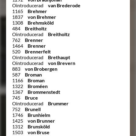
Ointroducerad
van Brederode
1165
Brehmer
1837
von Brehmer
1308
Brehmsköld
484
Breitholtz
Ointroducerad
Breitholtz
762
Brenner
1464
Brenner
520
Brennerfelt
Ointroducerad
Brethaupt
Ointroducerad
von Brevern
883
von Brobergen
587
Broman
1166
Broman
1322
Broméen
1367
Brommenstedt
745
Bruce
Ointroducerad
Brummer
752
Brunell
1746
Brunhielm
1425
von Brunner
1312
Brunsköld
1503
von Bruse