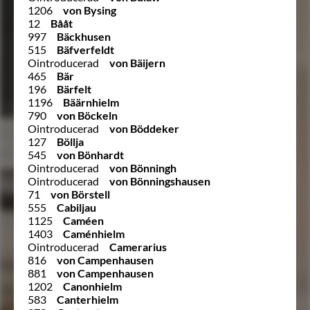
1206
von Bysing
12
Bååt
997
Bäckhusen
515
Bäfverfeldt
Ointroducerad
von Bäijern
465
Bär
196
Bärfelt
1196
Bäärnhielm
790
von Böckeln
Ointroducerad
von Böddeker
127
Böllja
545
von Bönhardt
Ointroducerad
von Bönningh
Ointroducerad
von Bönningshausen
71
von Börstell
555
Cabiljau
1125
Caméen
1403
Caménhielm
Ointroducerad
Camerarius
816
von Campenhausen
881
von Campenhausen
1202
Canonhielm
583
Canterhielm