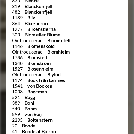
633
Blanck
319
Blanckenfjell
482
Blanckenfjell
1189
Blix
364
Blixencron
1277
Blixenstierna
303
Blom eller Blume
Ointroducerad
Blomenfelt
1146
Blomensköld
Ointroducerad
Blomhjelm
1786
Blomstedt
1348
Blomström
1527
Blosenhielm
Ointroducerad
Blylod
1174
Bock från Lahmes
1541
von Bocken
1038
Bogeman
521
Bogg
389
Bohl
540
Bohm
899
von Boij
2295
Boltenstern
20
Bonde
41
Bonde af Björnö