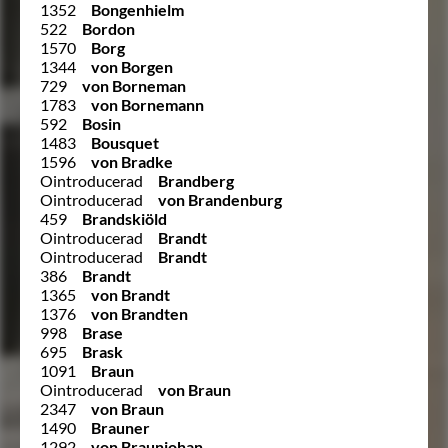
1352
Bongenhielm
522
Bordon
1570
Borg
1344
von Borgen
729
von Borneman
1783
von Bornemann
592
Bosin
1483
Bousquet
1596
von Bradke
Ointroducerad
Brandberg
Ointroducerad
von Brandenburg
459
Brandskiöld
Ointroducerad
Brandt
Ointroducerad
Brandt
386
Brandt
1365
von Brandt
1376
von Brandten
998
Brase
695
Brask
1091
Braun
Ointroducerad
von Braun
2347
von Braun
1490
Brauner
1292
von Braunjohan