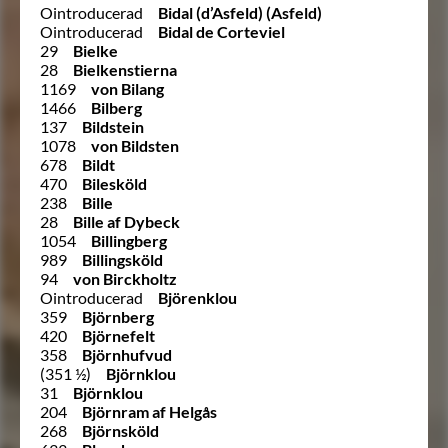
Ointroducerad
Bidal (d’Asfeld) (Asfeld)
Ointroducerad
Bidal de Corteviel
29
Bielke
28
Bielkenstierna
1169
von Bilang
1466
Bilberg
137
Bildstein
1078
von Bildsten
678
Bildt
470
Bilesköld
238
Bille
28
Bille af Dybeck
1054
Billingberg
989
Billingsköld
94
von Birckholtz
Ointroducerad
Björenklou
359
Björnberg
420
Björnefelt
358
Björnhufvud
(351 ½)
Björnklou
31
Björnklou
204
Björnram af Helgås
268
Björnsköld