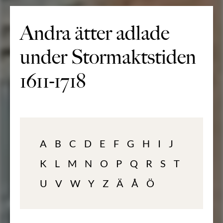
Andra ätter adlade
under Stormaktstiden
1611-1718
A
B
C
D
E
F
G
H
I
J
K
L
M
N
O
P
Q
R
S
T
U
V
W
Y
Z
Ä
Å
Ö