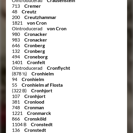
Ointroducerad
Crausenstein
713
Cremer
48
Creutz
200
Creutzhammar
1821
von Cron
Ointroducerad
von Cron
980
Cronacker
983
Cronacker
646
Cronberg
132
Cronberg
494
Croneborg
1401
Cronfelt
Ointroducerad
Cronflycht
(878 ½)
Cronhielm
94
Cronhielm
55
Cronhielm af Flosta
(322 B)
Cronhjort
107
Cronhjort
381
Cronlood
748
Cronman
1221
Cronmarck
866
Cronsköld
1104 B
Cronstedt
136
Cronstedt