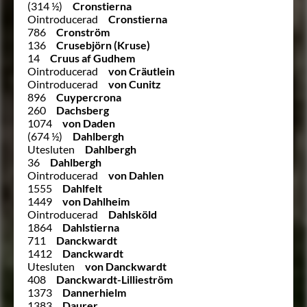
(314 ½)
Cronstierna
Ointroducerad
Cronstierna
786
Cronström
136
Crusebjörn (Kruse)
14
Cruus af Gudhem
Ointroducerad
von Cräutlein
Ointroducerad
von Cunitz
896
Cuypercrona
260
Dachsberg
1074
von Daden
(674 ½)
Dahlbergh
Utesluten
Dahlbergh
36
Dahlbergh
Ointroducerad
von Dahlen
1555
Dahlfelt
1449
von Dahlheim
Ointroducerad
Dahlsköld
1864
Dahlstierna
711
Danckwardt
1412
Danckwardt
Utesluten
von Danckwardt
408
Danckwardt-Lillieström
1373
Dannerhielm
1383
Daurer