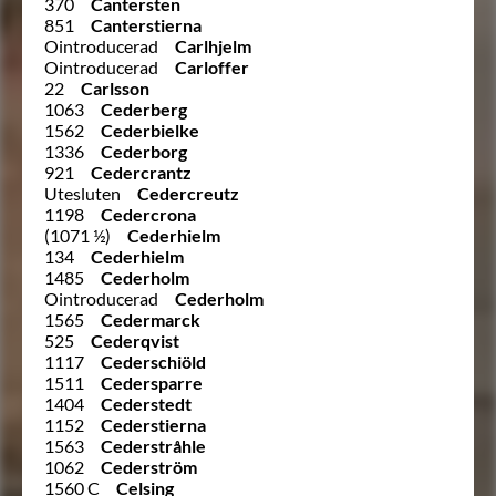
370
Cantersten
851
Canterstierna
Ointroducerad
Carlhjelm
Ointroducerad
Carloffer
22
Carlsson
1063
Cederberg
1562
Cederbielke
1336
Cederborg
921
Cedercrantz
Utesluten
Cedercreutz
1198
Cedercrona
(1071 ½)
Cederhielm
134
Cederhielm
1485
Cederholm
Ointroducerad
Cederholm
1565
Cedermarck
525
Cederqvist
1117
Cederschiöld
1511
Cedersparre
1404
Cederstedt
1152
Cederstierna
1563
Cederstråhle
1062
Cederström
1560 C
Celsing