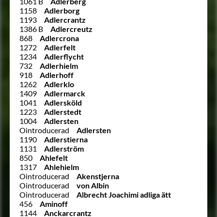
1061 B
Adlerberg
1158
Adlerborg
1193
Adlercrantz
1386 B
Adlercreutz
868
Adlercrona
1272
Adlerfelt
1234
Adlerflycht
732
Adlerhielm
918
Adlerhoff
1262
Adlerklo
1409
Adlermarck
1041
Adlersköld
1223
Adlerstedt
1004
Adlersten
Ointroducerad
Adlersten
1190
Adlerstierna
1131
Adlerström
850
Ahlefelt
1317
Ahlehielm
Ointroducerad
Akenstjerna
Ointroducerad
von Albin
Ointroducerad
Albrecht Joachimi adliga ätt
456
Aminoff
1144
Anckarcrantz