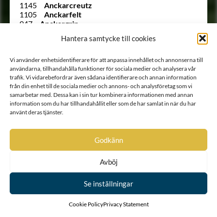
1145
Anckarcreutz
1105
Anckarfelt
947
Anckargrip
311
Anckarhielm
Hantera samtycke till cookies
700
Anckarhielm
1101
Anckarklo
1191
Anckarloo
Vi använder enhetsidentifierare för att anpassa innehållet och annonserna till
274
Anckarsköld
användarna, tillhandahålla funktioner för sociala medier och analysera vår
trafik. Vi vidarebefordrar även sådana identifierare och annan information
(942 ½)
Anckarstierna
från din enhet till de sociala medier och annons- och analysföretag som vi
1142
Anckarstierna
samarbetar med. Dessa kan i sin tur kombinera informationen med annan
1143
Anckarstierna
information som du har tillhandahållit eller som de har samlat in när du har
96
Anckarstierna
använt deras tjänster.
1140
Anckarstråle
897
Anckarström sedermera Löwenström
312
Andeflycht
Godkänn
738
Andersson
1534
Ankarcrona
236
Anrep
Avböj
912
Apolloff
904
Appelberg
Se inställningar
325
Appelbom
290
Appelgren
Cookie Policy
Privacy Statement
Ointroducerad
Appelhjelm
677
Appelman