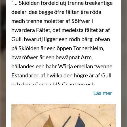
”… Skiölden fördeld utj trenne treekantige
deelar, dee begge öfre fälten äre röda
medh trenne moletter af Sölfwer i
hwardera Fältet, det medelsta fältet är af
Gull, hwarutj ligger een rödh bårg, ofwan
på Skiölden är een öppen Tornerhielm,
hwaröfwer är een bewäpnat Arm,
hållandes een bahr Wärja emellan twenne
Estandarer, af hwilka den högre är af Gull
och den wänstra blå, Crantzen och
Läs mer
Löfwärket är af Gull Sölfwer och blått,
aldeles som sielfwa Wapnet med des
egentlige färgor här hos ståår afmåhlat och
repræsenterat.”