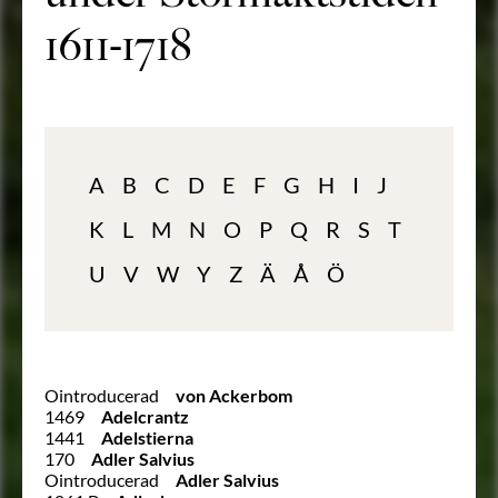
1611-1718
A
B
C
D
E
F
G
H
I
J
K
L
M
N
O
P
Q
R
S
T
U
V
W
Y
Z
Ä
Å
Ö
Ointroducerad
von Ackerbom
1469
Adelcrantz
1441
Adelstierna
170
Adler Salvius
Ointroducerad
Adler Salvius