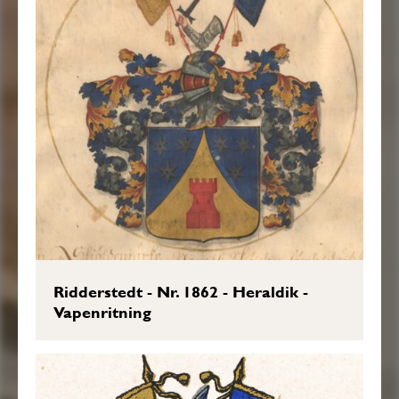
Sköldebrevet i original, RHA.
Transkription: Göran Mörner, 2023-09-
24.
Anomali: Övre fälten blå (röda enligt
blasonering) i både vapenritning och på
vapenplåt.
Ridderstedt - Nr. 1862 - Heraldik -
Vapenritning