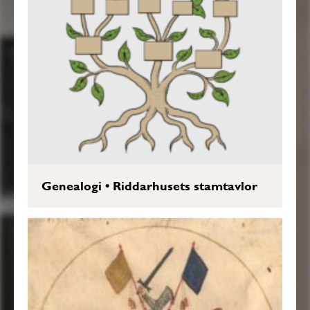
Genealogi
•
Riddarhusets stamtavlor