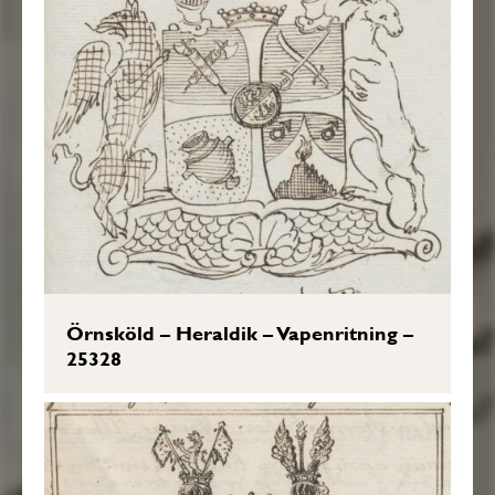
Örnsköld – Heraldik – Vapenritning –
25328