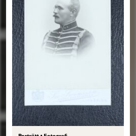
Porträtt
•
Fotografi