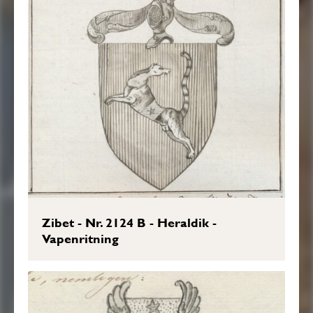
Zibet - Nr. 2124 B - Heraldik -
Vapenritning