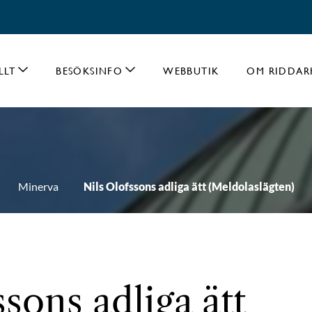
LLT
BESÖKSINFO
WEBBUTIK
OM RIDDAR
Minerva
Nils Olofssons adliga ätt (Meldolaslägten)
ssons adliga ätt