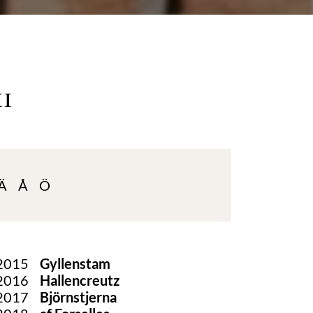
11
Ä
Å
Ö
2015
Gyllenstam
2016
Hallencreutz
2017
Björnstjerna