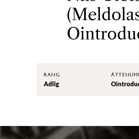
(Meldolas
Ointrodu
RANG
ÄTTENUM
Adlig
Ointrodu