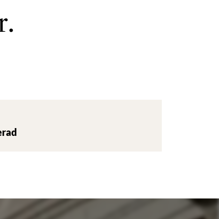
r.
erad