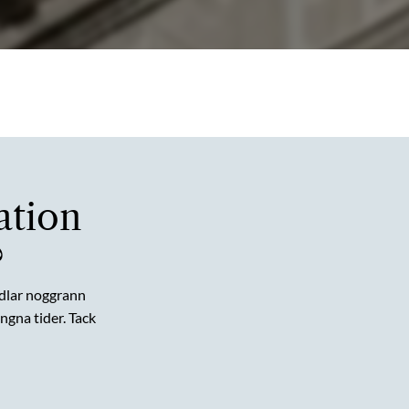
ation
?
dlar noggrann
gna tider. Tack