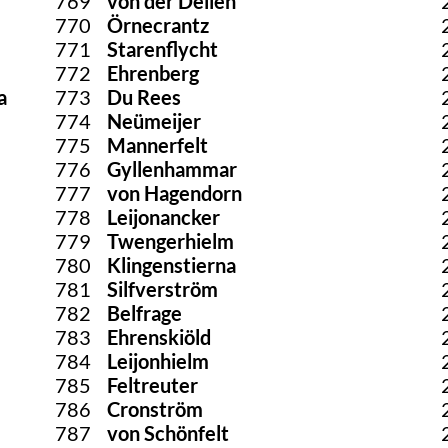
769
von der Deilen
770
Örnecrantz
771
Starenflycht
772
Ehrenberg
a
773
Du Rees
774
Neümeijer
775
Mannerfelt
776
Gyllenhammar
777
von Hagendorn
778
Leijonancker
779
Twengerhielm
780
Klingenstierna
781
Silfverström
782
Belfrage
783
Ehrenskiöld
784
Leijonhielm
785
Feltreuter
786
Cronström
787
von Schönfelt