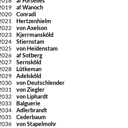
2018
af Forselles
2019
af Wanoch
2020
Conradi
2021
Hertzenhielm
2022
von Axelson
2023
Kjerrmansköld
2024
Stiernstam
2025
von Heidenstam
2026
af Sotberg
2027
Sernsköld
2028
Lütkeman
2029
Adelsköld
2030
von Deutschlender
2031
von Ziegler
2032
von Liphardt
2033
Balguerie
2034
Adlerbrandt
2035
Cederbaum
2036
von Stapelmohr