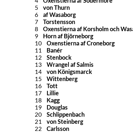
4
Oxenstierna af Södermöre
5
von Thurn
6
af Wasaborg
7
Torstensson
8
Oxenstierna af Korsholm och Was
9
Horn af Björneborg
10
Oxenstierna af Croneborg
11
Banér
12
Stenbock
13
Wrangel af Salmis
14
von Königsmarck
15
Wittenberg
16
Tott
17
Lillie
18
Kagg
19
Douglas
20
Schlippenbach
21
von Steinberg
22
Carlsson