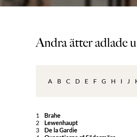
Andra ätter adlade u
A
B
C
D
E
F
G
H
I
J
1
Brahe
2
Lewenhaupt
3
De la Gardie