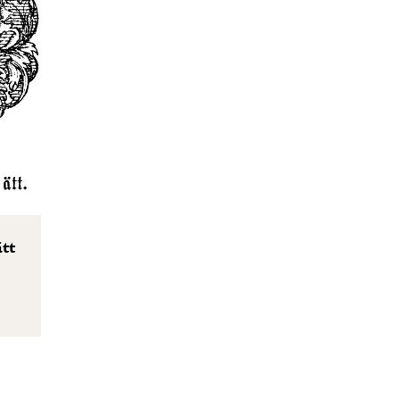
ätt
3