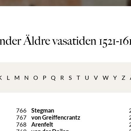
nder Äldre vasatiden 1521-16
K
L
M
N
O
P
Q
R
S
T
U
V
W
Y
Z
766
Stegman
767
von Greiffencrantz
768
Arenfelt