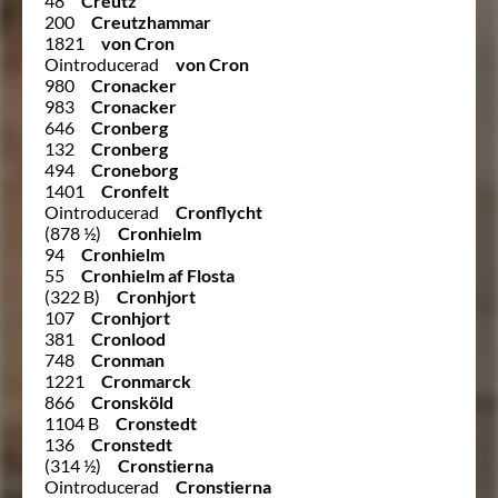
48
Creutz
200
Creutzhammar
1821
von Cron
Ointroducerad
von Cron
980
Cronacker
983
Cronacker
646
Cronberg
132
Cronberg
494
Croneborg
1401
Cronfelt
Ointroducerad
Cronflycht
(878 ½)
Cronhielm
94
Cronhielm
55
Cronhielm af Flosta
(322 B)
Cronhjort
107
Cronhjort
381
Cronlood
748
Cronman
1221
Cronmarck
866
Cronsköld
1104 B
Cronstedt
136
Cronstedt
(314 ½)
Cronstierna
Ointroducerad
Cronstierna