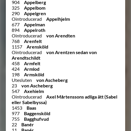
904
Appelberg
325
Appelbom
290
Appelgren
Ointroducerad
Appelhjelm
677
Appelman
894
Appelroth
Ointroducerad
von Arendten
768
Arenfelt
1157
Arensköld
Ointroducerad
von Arentzen sedan von
Arendtschildt
458
Armfelt
424
Armlod
198
Armsköld
Utesluten
von Ascheberg
23
von Ascheberg
547
Axehielm
Ointroducerad
Axel Mårtenssons adliga ätt (Sabel
eller Sabelbyssa)
1453
Baas
977
Baggensköld
755
Bagghufvud
22
Banér
11
Banér