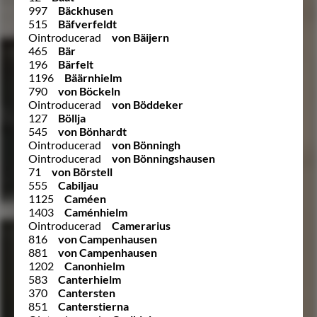
997
Bäckhusen
515
Bäfverfeldt
Ointroducerad
von Bäijern
465
Bär
196
Bärfelt
1196
Bäärnhielm
790
von Böckeln
Ointroducerad
von Böddeker
127
Böllja
545
von Bönhardt
Ointroducerad
von Bönningh
Ointroducerad
von Bönningshausen
71
von Börstell
555
Cabiljau
1125
Caméen
1403
Caménhielm
Ointroducerad
Camerarius
816
von Campenhausen
881
von Campenhausen
1202
Canonhielm
583
Canterhielm
370
Cantersten
851
Canterstierna