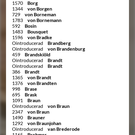
1570
Borg
1344
von Borgen
729
von Borneman
1783
von Bornemann
592
Bosin
1483
Bousquet
1596
von Bradke
Ointroducerad
Brandberg
Ointroducerad
von Brandenburg
459
Brandskiöld
Ointroducerad
Brandt
Ointroducerad
Brandt
386
Brandt
1365
von Brandt
1376
von Brandten
998
Brase
695
Brask
1091
Braun
Ointroducerad
von Braun
2347
von Braun
1490
Brauner
1292
von Braunjohan
Ointroducerad
van Brederode
1165
Brehmer