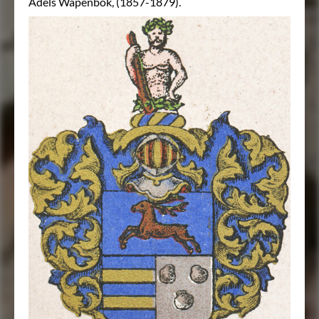
Adels Wapenbok, (1857-1879).