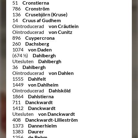
51
Cronstierna
786
Cronström
136
Crusebjörn (Kruse)
14
Cruus af Gudhem
Ointroducerad
von Cräutlein
Ointroducerad
von Cunitz
896
Cuypercrona
260
Dachsberg
1074
von Daden
(674 ½)
Dahlbergh
Utesluten
Dahlbergh
36
Dahlbergh
Ointroducerad
von Dahlen
1555
Dahlfelt
1449
von Dahlheim
Ointroducerad
Dahlsköld
1864
Dahlstierna
711
Danckwardt
1412
Danckwardt
Utesluten
von Danckwardt
408
Danckwardt-Lillieström
1373
Dannerhielm
1383
Daurer
1256
de Behm