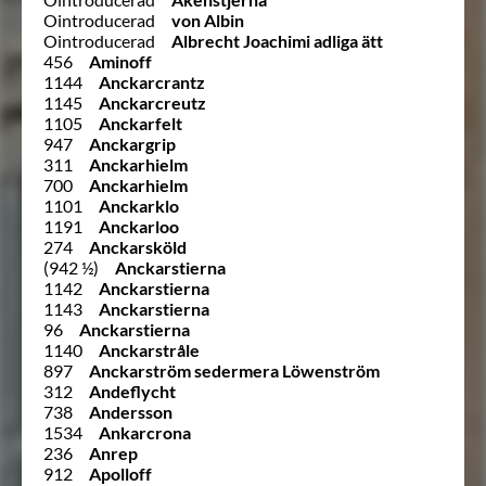
Ointroducerad
von Albin
Ointroducerad
Albrecht Joachimi adliga ätt
456
Aminoff
1144
Anckarcrantz
1145
Anckarcreutz
1105
Anckarfelt
947
Anckargrip
311
Anckarhielm
700
Anckarhielm
1101
Anckarklo
1191
Anckarloo
274
Anckarsköld
(942 ½)
Anckarstierna
1142
Anckarstierna
1143
Anckarstierna
96
Anckarstierna
1140
Anckarstråle
897
Anckarström sedermera Löwenström
312
Andeflycht
738
Andersson
1534
Ankarcrona
236
Anrep
912
Apolloff