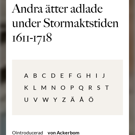
Andra ätter adlade
under Stormaktstiden
1611-1718
A
B
C
D
E
F
G
H
I
J
K
L
M
N
O
P
Q
R
S
T
U
V
W
Y
Z
Ä
Å
Ö
Ointroducerad
von Ackerbom