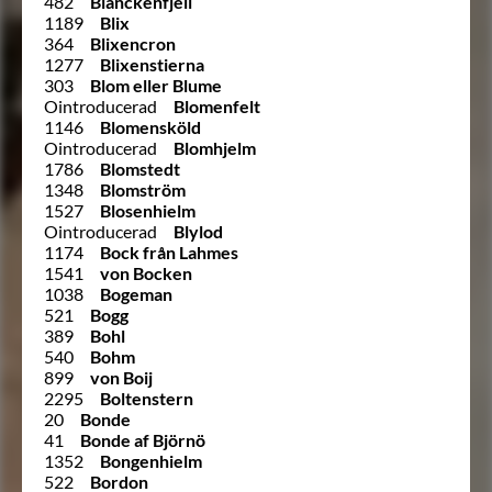
482
Blanckenfjell
1189
Blix
364
Blixencron
1277
Blixenstierna
303
Blom eller Blume
Ointroducerad
Blomenfelt
1146
Blomensköld
Ointroducerad
Blomhjelm
1786
Blomstedt
1348
Blomström
1527
Blosenhielm
Ointroducerad
Blylod
1174
Bock från Lahmes
1541
von Bocken
1038
Bogeman
521
Bogg
389
Bohl
540
Bohm
899
von Boij
2295
Boltenstern
20
Bonde
41
Bonde af Björnö
1352
Bongenhielm
522
Bordon