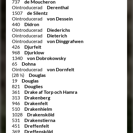
737
de Moucheron
Ointroducerad
Derenthal
1507
de Silentz
Ointroducerad
von Dessein
440
Didron
Ointroducerad
Diederichs
Ointroducerad
Dieterich
Ointroducerad
von Dinggrafwen
426
Djurfelt
968
Djurklow
1340
von Dobrokowsky
65
Dohna
Ointroducerad
von Dornfelt
(28 ½)
Douglas
19
Douglas
821
Douglies
361
Drake af Torp och Hamra
313
Drakenberg
946
Drakenfelt
510
Drakenhielm
1028
Drakensköld
531
Drakenstierna
451
Dreffenfelt
369
Dreffensköld