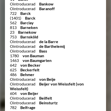
Ointroducerad
Bankow
Ointroducerad
Baranoff
722
Barck
(1401)
Barck
562
Barclay
813
Barneken
23
Barnekow
753
Barnsköld
Ointroducerad
de la Barre
Ointroducerad
de Barthelemij
Ointroducerad
Bass
1780
von Bauman
1463
von Baumgarten
642
von Becker
625
Beckerfelt
486
Behmer
Ointroducerad
von Beije
Ointroducerad
Beijer von Weissfelt (von
Weissfelt)
604
von Beijer
Ointroducerad
Beilfelt
Ointroducerad
Beinsturtz
782
Belfrage