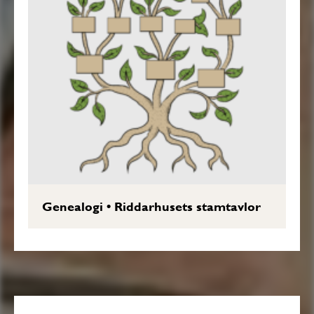
Genealogi
•
Riddarhusets stamtavlor