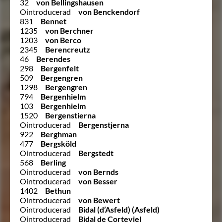
32
von Bellingshausen
Ointroducerad
von Benckendorf
831
Bennet
1235
von Berchner
1203
von Berco
2345
Berencreutz
46
Berendes
298
Bergenfelt
509
Bergengren
1298
Bergengren
794
Bergenhielm
103
Bergenhielm
1520
Bergenstierna
Ointroducerad
Bergenstjerna
922
Berghman
477
Bergsköld
Ointroducerad
Bergstedt
568
Berling
Ointroducerad
von Bernds
Ointroducerad
von Besser
1402
Bethun
Ointroducerad
von Bewert
Ointroducerad
Bidal (d’Asfeld) (Asfeld)
Ointroducerad
Bidal de Corteviel