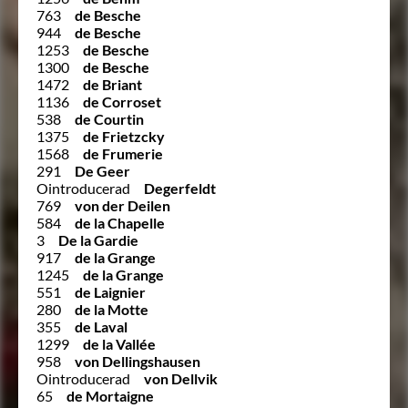
763
de Besche
944
de Besche
1253
de Besche
1300
de Besche
1472
de Briant
1136
de Corroset
538
de Courtin
1375
de Frietzcky
1568
de Frumerie
291
De Geer
Ointroducerad
Degerfeldt
769
von der Deilen
584
de la Chapelle
3
De la Gardie
917
de la Grange
1245
de la Grange
551
de Laignier
280
de la Motte
355
de Laval
1299
de la Vallée
958
von Dellingshausen
Ointroducerad
von Dellvik
65
de Mortaigne