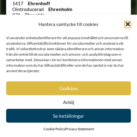
1417
Ehrenhoff
Ointroducerad
Ehrenholm
871
Ehrenklo
1010 B
Ehrenkrook
Hantera samtycke till cookies
1354
Ehrenman
1261
Ehrenmarck
1313
Ehrenpreus
Vi använder enhetsidentifierare för att anpassa innehållet och annonserna till
Ointroducerad
Ehrenprijs (Äreprijs eller
användarna, tillhandahålla funktioner för sociala medier och analysera vår
trafik. Vi vidarebefordrar även sådana identifierare och annan information
Ährenprijs)
från din enhet till de sociala medier och annons- och analysföretag som vi
Ointroducerad
Ehrenreuter
samarbetar med. Dessa kan i sin tur kombinera informationen med annan
Ointroducerad
Ehrenroos
information som du har tillhandahållit eller som de har samlat in när du har
1900
Ehrenschantz
använt deras tjänster.
783
Ehrenskiöld
877
Ehrenskiöld
1388
Ehrenspetz
Godkänn
1192
Ehrenstedt
Ointroducerad
Ehrensteen
(652 ½)
Ehrenstéen
Avböj
33
Ehrenstéen
1045
Ehrenstierna
Se inställningar
1225
Ehrenstolpe
865
Ehrenstrahl
Cookie Policy
Privacy Statement
1242
Ehrenström
1542
Ehrensvärd