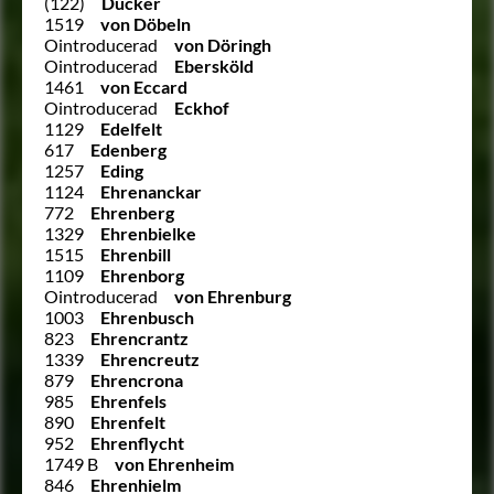
(122)
Dücker
1519
von Döbeln
Ointroducerad
von Döringh
Ointroducerad
Ebersköld
1461
von Eccard
Ointroducerad
Eckhof
1129
Edelfelt
617
Edenberg
1257
Eding
1124
Ehrenanckar
772
Ehrenberg
1329
Ehrenbielke
1515
Ehrenbill
1109
Ehrenborg
Ointroducerad
von Ehrenburg
1003
Ehrenbusch
823
Ehrencrantz
1339
Ehrencreutz
879
Ehrencrona
985
Ehrenfels
890
Ehrenfelt
952
Ehrenflycht
1749 B
von Ehrenheim
846
Ehrenhielm