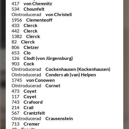
417
von Chemnitz
534
Chounfelt
Ointroducerad
von Christell
1956
Clementeoff
433
Clerck
442
Clerck
1382
Clerck
82
Clerck
806
Cletzer
653
Clo
126
Clodt (von Jürgensburg)
903
Cock
Ointroducerad
Cockenhausen (Kockenhausen)
Ointroducerad
Conders ab (van) Helpen
1745
von Conowen
Ointroducerad
Cornet
473
Coyet
117
Coyet
743
Crafoord
214
Crail
567
Crantzfelt
Ointroducerad
Crausenstein
713
Cremer