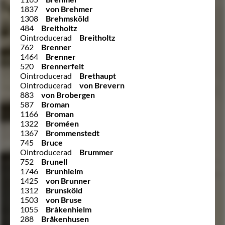
1837
von Brehmer
1308
Brehmsköld
484
Breitholtz
Ointroducerad
Breitholtz
762
Brenner
1464
Brenner
520
Brennerfelt
Ointroducerad
Brethaupt
Ointroducerad
von Brevern
883
von Brobergen
587
Broman
1166
Broman
1322
Broméen
1367
Brommenstedt
745
Bruce
Ointroducerad
Brummer
752
Brunell
1746
Brunhielm
1425
von Brunner
1312
Brunsköld
1503
von Bruse
1055
Bråkenhielm
288
Bråkenhusen