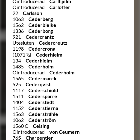
Ointroducerad
Carlhjelm
Ointroducerad
Carloffer
22
Carlsson
1063
Cederberg
1562
Cederbielke
1336
Cederborg
921
Cedercrantz
Utesluten
Cedercreutz
1198
Cedercrona
(1071 ½)
Cederhielm
134
Cederhielm
1485
Cederholm
Ointroducerad
Cederholm
1565
Cedermarck
525
Cederqvist
1117
Cederschiöld
1511
Cedersparre
1404
Cederstedt
1152
Cederstierna
1563
Cederstråhle
1062
Cederström
1560 C
Celsing
Ointroducerad
von Ceumern
765
Charpentier