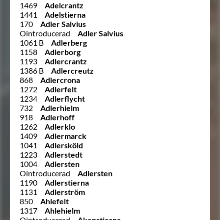
1469
Adelcrantz
1441
Adelstierna
170
Adler Salvius
Ointroducerad
Adler Salvius
1061 B
Adlerberg
1158
Adlerborg
1193
Adlercrantz
1386 B
Adlercreutz
868
Adlercrona
1272
Adlerfelt
1234
Adlerflycht
732
Adlerhielm
918
Adlerhoff
1262
Adlerklo
1409
Adlermarck
1041
Adlersköld
1223
Adlerstedt
1004
Adlersten
Ointroducerad
Adlersten
1190
Adlerstierna
1131
Adlerström
850
Ahlefelt
1317
Ahlehielm
Ointroducerad
Akenstjerna