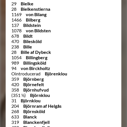
29
Bielke
28
Bielkenstierna
1169
von Bilang
1466
Bilberg
137
Bildstein
1078
von Bildsten
678
Bildt
470
Bilesköld
238
Bille
28
Bille af Dybeck
1054
Billingberg
989
Billingsköld
94
von Birckholtz
Ointroducerad
Björenklou
359
Björnberg
420
Björnefelt
358
Björnhufvud
(351 ½)
Björnklou
31
Björnklou
204
Björnram af Helgås
268
Björnsköld
633
Blanck
319
Blanckenfjell