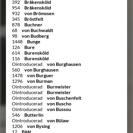
392
Bråkensköld
954
Bråkensköld
932
von Brömssen
345
Bröstfelt
878
Buchner
68
von Buchwaldt
98
von Budberg
1448
Bunge
126
Bure
614
Burensköld
116
Burensköld
Ointroducerad
von Burghausen
560
von Burghausen
1478
von Burguer
1296
von Burman
Ointroducerad
Burmeister
Ointroducerad
Burmeister
Ointroducerad
von Buschenfelt
Ointroducerad
von Buscho
Ointroducerad
von Bussou
546
Butterlin
Ointroducerad
von Bülaw
1206
von Bysing
12
Bååt