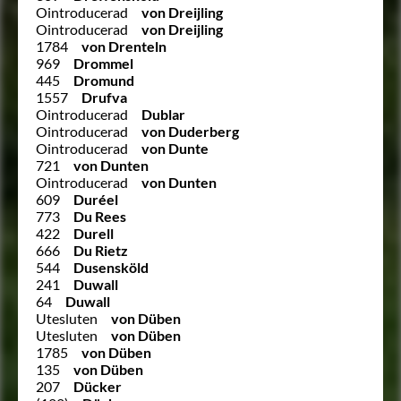
Ointroducerad
von Dreijling
Ointroducerad
von Dreijling
1784
von Drenteln
969
Drommel
445
Dromund
1557
Drufva
Ointroducerad
Dublar
Ointroducerad
von Duderberg
Ointroducerad
von Dunte
721
von Dunten
Ointroducerad
von Dunten
609
Duréel
773
Du Rees
422
Durell
666
Du Rietz
544
Dusensköld
241
Duwall
64
Duwall
Utesluten
von Düben
Utesluten
von Düben
1785
von Düben
135
von Düben
207
Dücker