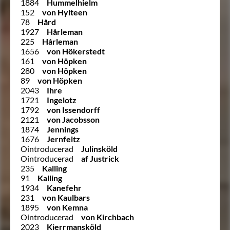
1884
Hummelhielm
152
von Hylteen
78
Hård
1927
Hårleman
225
Hårleman
1656
von Hökerstedt
161
von Höpken
280
von Höpken
89
von Höpken
2043
Ihre
1721
Ingelotz
1792
von Issendorff
2121
von Jacobsson
1874
Jennings
1676
Jernfeltz
Ointroducerad
Julinsköld
Ointroducerad
af Justrick
235
Kalling
91
Kalling
1934
Kanefehr
231
von Kaulbars
1895
von Kemna
Ointroducerad
von Kirchbach
2023
Kjerrmansköld