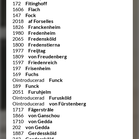
172
Fitinghoff
1606
Flach
147
Fock
2018
af Forselles
1826
Franckenheim
1980
Fredenheim
2065
Fredensköld
1800
Fredenstierna
1977
Freijtag
1809
von Freudenberg
1597
Friedenreich
197
Frisenheim
169
Fuchs
Ointroducerad
Funck
189
Funck
2051
Furuhjelm
Ointroducerad
Furusköld
Ointroducerad
von Fürstenberg
1717
Fägerstråle
1866
von Ganschou
1710
von Gedda
202
von Gedda
1887
Gerdessköld
242
Gerdessköld