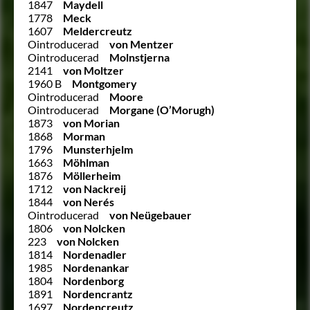
1847
Maydell
1778
Meck
1607
Meldercreutz
Ointroducerad
von Mentzer
Ointroducerad
Molnstjerna
2141
von Moltzer
1960 B
Montgomery
Ointroducerad
Moore
Ointroducerad
Morgane (O’Morugh)
1873
von Morian
1868
Morman
1796
Munsterhjelm
1663
Möhlman
1876
Möllerheim
1712
von Nackreij
1844
von Nerés
Ointroducerad
von Neügebauer
1806
von Nolcken
223
von Nolcken
1814
Nordenadler
1985
Nordenankar
1804
Nordenborg
1891
Nordencrantz
1697
Nordencreutz