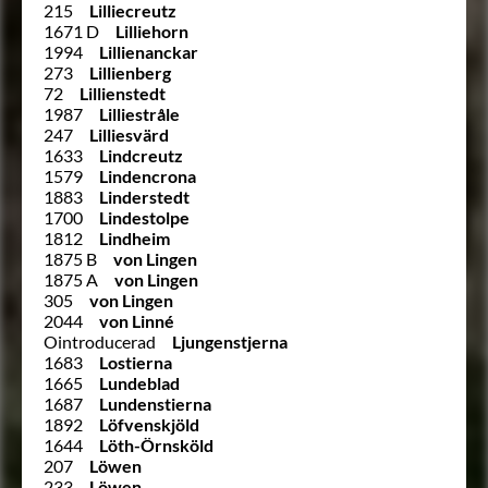
215
Lilliecreutz
1671 D
Lilliehorn
1994
Lillienanckar
273
Lillienberg
72
Lillienstedt
1987
Lilliestråle
247
Lilliesvärd
1633
Lindcreutz
1579
Lindencrona
1883
Linderstedt
1700
Lindestolpe
1812
Lindheim
1875 B
von Lingen
1875 A
von Lingen
305
von Lingen
2044
von Linné
Ointroducerad
Ljungenstjerna
1683
Lostierna
1665
Lundeblad
1687
Lundenstierna
1892
Löfvenskjöld
1644
Löth-Örnsköld
207
Löwen
233
Löwen