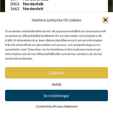
2063
Nordenfalk
1662
Nordenfelt
1815
Nordenflycht
1699
Nordenheim
Hantera samtycke till cookies
1912 B
Nordenskiöld
1950
Nordenstam
Vi använder enhetsidentifierare för att anpassa innehållet och annonserna till
1981
Nordenstolpe
användarna, tillhandahålla funktioner för sociala medier och analysera vår
1608
Nordenstråle
trafik. Vi vidarebefordrar även sådana identifierare och annan information
1825
Nordensvärd
från din enhet till de sociala medier och annons- och analysföretag som vi
2049
Noringer
samarbetar med. Dessa kan i sin tur kombinera informationen med annan
1947
Odencrantz
information som du har tillhandahållit eller som de har samlat in när du har
1955
von Oelreich
använt deras tjänster.
1932
von Oldenskiöld
1901
Olivecreutz
1626
Olivecrona
Godkänn
Ointroducerad
Olivestam
Ointroducerad
Olivestjerna
Avböj
185
Ollonberg
150
von Otter
1978
Paijkull
Se inställningar
1996
af Palén
1605
Palmcreutz
Cookie Policy
Privacy Statement
Ointroducerad
von Palmcrona