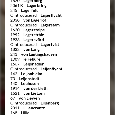
1620
Lagerborg
2061 B
Lagerbring
245
Lagerfelt
Ointroducerad
Lagerflycht
2038
von Lagerlöf
Ointroducerad
Lagerstam
1630
Lagerstolpe
1992
Lagerstråle
1933
Lagersvärd
Ointroducerad
Lagertvist
1832
von Lang
241
von Lantingshausen
1989
le Febure
1667
Leijonadler
Ointroducerad
Leijonflycht
142
Leijonhielm
73
Leijonstedt
140
Leuhusen
1914
von der Lieth
1621
von Lietzen
67
von Liewen
Ointroducerad
Liljenberg
2011
Liljencrantz
168
Lillie