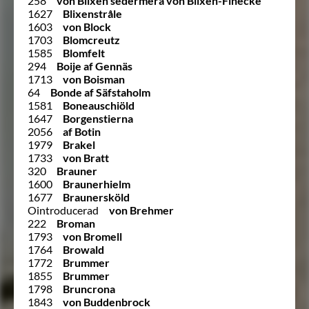
258
von Blixen sedermera von Blixen-Finecke
1627
Blixenstråle
1603
von Block
1703
Blomcreutz
1585
Blomfelt
294
Boije af Gennäs
1713
von Boisman
64
Bonde af Säfstaholm
1581
Boneauschiöld
1647
Borgenstierna
2056
af Botin
1979
Brakel
1733
von Bratt
320
Brauner
1600
Braunerhielm
1677
Braunersköld
Ointroducerad
von Brehmer
222
Broman
1793
von Bromell
1764
Browald
1772
Brummer
1855
Brummer
1798
Bruncrona
1843
von Buddenbrock