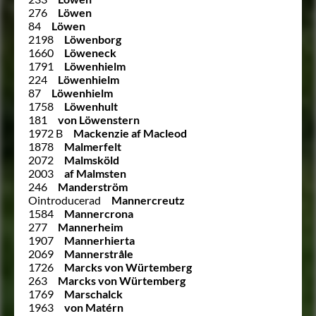
276
Löwen
84
Löwen
2198
Löwenborg
1660
Löweneck
1791
Löwenhielm
224
Löwenhielm
87
Löwenhielm
1758
Löwenhult
181
von Löwenstern
1972 B
Mackenzie af Macleod
1878
Malmerfelt
2072
Malmsköld
2003
af Malmsten
246
Manderström
Ointroducerad
Mannercreutz
1584
Mannercrona
277
Mannerheim
1907
Mannerhierta
2069
Mannerstråle
1726
Marcks von Würtemberg
263
Marcks von Würtemberg
1769
Marschalck
1963
von Matérn