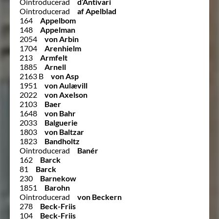
Ointroducerad
d’Antivari
Ointroducerad
af Apelblad
164
Appelbom
148
Appelman
2054
von Arbin
1704
Arenhielm
213
Armfelt
1885
Arnell
2163 B
von Asp
1951
von Aulævill
2022
von Axelson
2103
Baer
1648
von Bahr
2033
Balguerie
1803
von Baltzar
1823
Bandholtz
Ointroducerad
Banér
162
Barck
81
Barck
230
Barnekow
1851
Barohn
Ointroducerad
von Beckern
278
Beck-Friis
104
Beck-Friis