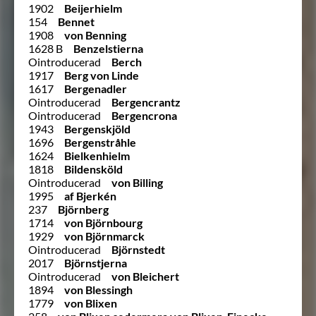
1902
Beijerhielm
154
Bennet
1908
von Benning
1628 B
Benzelstierna
Ointroducerad
Berch
1917
Berg von Linde
1617
Bergenadler
Ointroducerad
Bergencrantz
Ointroducerad
Bergencrona
1943
Bergenskjöld
1696
Bergenstråhle
1624
Bielkenhielm
1818
Bildensköld
Ointroducerad
von Billing
1995
af Bjerkén
237
Björnberg
1714
von Björnbourg
1929
von Björnmarck
Ointroducerad
Björnstedt
2017
Björnstjerna
Ointroducerad
von Bleichert
1894
von Blessingh
1779
von Blixen