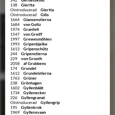
138
Giertta
Ointroducerad
Giertta
Ointroducerad
Giös
1664
Glansenstierna
1684
von Goltz
1974
Granfelt
1547
von Greiff
1997
Grewesmöhlen
1993
Gripenbjelke
1613
Gripenschütz
244
Gripenstierna
229
von Grooth
2058
af Grubbens
174
Grundel
1612
Grundelstierna
1763
Grüner
238
Grönhagen
1602
Gyllenbååt
1734
Gyllenecker
226
Gyllengranat
Ointroducerad
Gyllengrip
195
Gyllenkrok
1969
Gyllensvaan