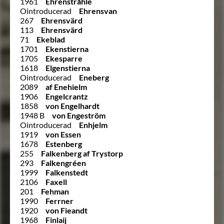
1961
Ehrenstråhle
Ointroducerad
Ehrensvan
267
Ehrensvärd
113
Ehrensvärd
71
Ekeblad
1701
Ekenstierna
1705
Ekesparre
1618
Elgenstierna
Ointroducerad
Eneberg
2089
af Enehielm
1906
Engelcrantz
1858
von Engelhardt
1948 B
von Engeström
Ointroducerad
Enhjelm
1919
von Essen
1678
Estenberg
255
Falkenberg af Trystorp
293
Falkengréen
1999
Falkenstedt
2106
Faxell
201
Fehman
1990
Ferrner
1920
von Fieandt
1968
Finlaij