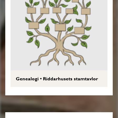
Genealogi
•
Riddarhusets stamtavlor