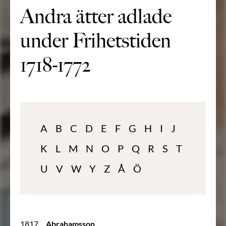
Andra ätter adlade
under Frihetstiden
1718-1772
A
B
C
D
E
F
G
H
I
J
K
L
M
N
O
P
Q
R
S
T
U
V
W
Y
Z
Å
Ö
1817
Abrahamsson