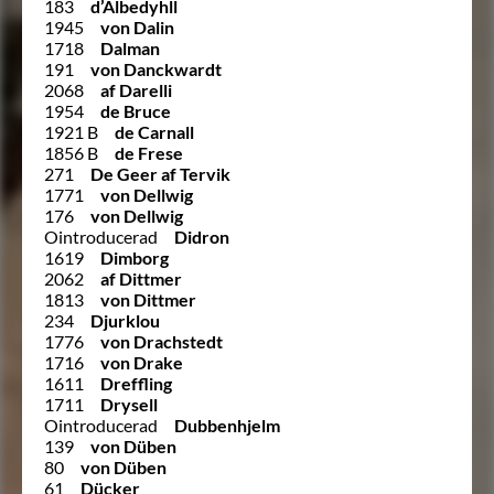
183
d’Albedyhll
1945
von Dalin
1718
Dalman
191
von Danckwardt
2068
af Darelli
1954
de Bruce
1921 B
de Carnall
1856 B
de Frese
271
De Geer af Tervik
1771
von Dellwig
176
von Dellwig
Ointroducerad
Didron
1619
Dimborg
2062
af Dittmer
1813
von Dittmer
234
Djurklou
1776
von Drachstedt
1716
von Drake
1611
Dreffling
1711
Drysell
Ointroducerad
Dubbenhjelm
139
von Düben
80
von Düben
61
Dücker