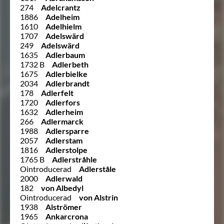
274
Adelcrantz
1886
Adelheim
1610
Adelhielm
1707
Adelswärd
249
Adelswärd
1635
Adlerbaum
1732 B
Adlerbeth
1675
Adlerbielke
2034
Adlerbrandt
178
Adlerfelt
1720
Adlerfors
1632
Adlerheim
266
Adlermarck
1988
Adlersparre
2057
Adlerstam
1816
Adlerstolpe
1765 B
Adlerstråhle
Ointroducerad
Adlerståle
2000
Adlerwald
182
von Albedyl
Ointroducerad
von Alstrin
1938
Alströmer
1965
Ankarcrona