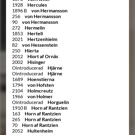
1928
Hercules
1896 B
von Hermansson
256
von Hermansson
90
von Hermansson
272
Hermelin
1853
Hertell
2021
Hertzenhielm
82
von Hessenstein
250
Hierta
2012
Hiort af Ornäs
2002
Hisinger
Ointroducerad
Hjärne
Ointroducerad
Hjärne
1689
Hoenstierna
1794
von Hofsten
2104
Holmcreutz
1966
von Holmer
Ointroducerad
Horguelin
1910 B
Horn af Rantzien
163
Horn af Rantzien
265
Horn af Rantzien
70
Horn af Rantzien
2052
Hultenheim