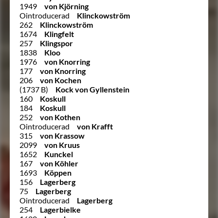
1949
von Kjörning
Ointroducerad
Klinckowström
262
Klinckowström
1674
Klingfelt
257
Klingspor
1838
Kloo
1976
von Knorring
177
von Knorring
206
von Kochen
(1737 B)
Kock von Gyllenstein
160
Koskull
184
Koskull
252
von Kothen
Ointroducerad
von Krafft
315
von Krassow
2099
von Kruus
1652
Kunckel
167
von Köhler
1693
Köppen
156
Lagerberg
75
Lagerberg
Ointroducerad
Lagerberg
254
Lagerbielke