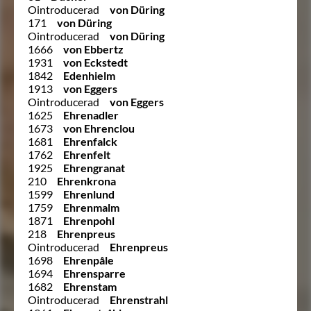
Ointroducerad
von Düring
171
von Düring
Ointroducerad
von Düring
1666
von Ebbertz
1931
von Eckstedt
1842
Edenhielm
1913
von Eggers
Ointroducerad
von Eggers
1625
Ehrenadler
1673
von Ehrenclou
1681
Ehrenfalck
1762
Ehrenfelt
1925
Ehrengranat
210
Ehrenkrona
1599
Ehrenlund
1759
Ehrenmalm
1871
Ehrenpohl
218
Ehrenpreus
Ointroducerad
Ehrenpreus
1698
Ehrenpåle
1694
Ehrensparre
1682
Ehrenstam
Ointroducerad
Ehrenstrahl