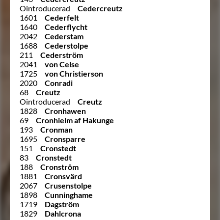
Ointroducerad
Cedercreutz
1601
Cederfelt
1640
Cederflycht
2042
Cederstam
1688
Cederstolpe
211
Cederström
2041
von Celse
1725
von Christierson
2020
Conradi
68
Creutz
Ointroducerad
Creutz
1828
Cronhawen
69
Cronhielm af Hakunge
193
Cronman
1695
Cronsparre
151
Cronstedt
83
Cronstedt
188
Cronström
1881
Cronsvärd
2067
Crusenstolpe
1898
Cunninghame
1719
Dagström
1829
Dahlcrona