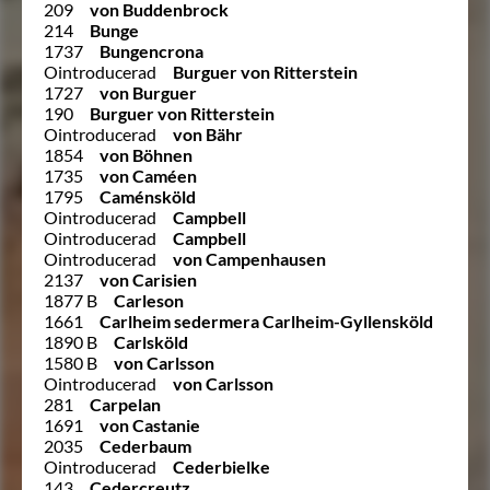
209
von Buddenbrock
214
Bunge
1737
Bungencrona
Ointroducerad
Burguer von Ritterstein
1727
von Burguer
190
Burguer von Ritterstein
Ointroducerad
von Bähr
1854
von Böhnen
1735
von Caméen
1795
Caménsköld
Ointroducerad
Campbell
Ointroducerad
Campbell
Ointroducerad
von Campenhausen
2137
von Carisien
1877 B
Carleson
1661
Carlheim sedermera Carlheim-Gyllensköld
1890 B
Carlsköld
1580 B
von Carlsson
Ointroducerad
von Carlsson
281
Carpelan
1691
von Castanie
2035
Cederbaum
Ointroducerad
Cederbielke
143
Cedercreutz