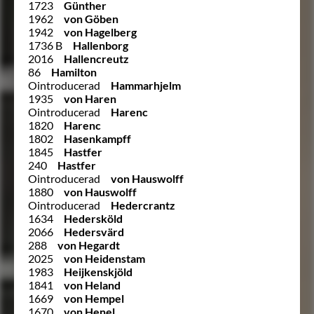
1723
Günther
1962
von Göben
1942
von Hagelberg
1736 B
Hallenborg
2016
Hallencreutz
86
Hamilton
Ointroducerad
Hammarhjelm
1935
von Haren
Ointroducerad
Harenc
1820
Harenc
1802
Hasenkampff
1845
Hastfer
240
Hastfer
Ointroducerad
von Hauswolff
1880
von Hauswolff
Ointroducerad
Hedercrantz
1634
Hedersköld
2066
Hedersvärd
288
von Hegardt
2025
von Heidenstam
1983
Heijkenskjöld
1841
von Heland
1669
von Hempel
1670
von Henel