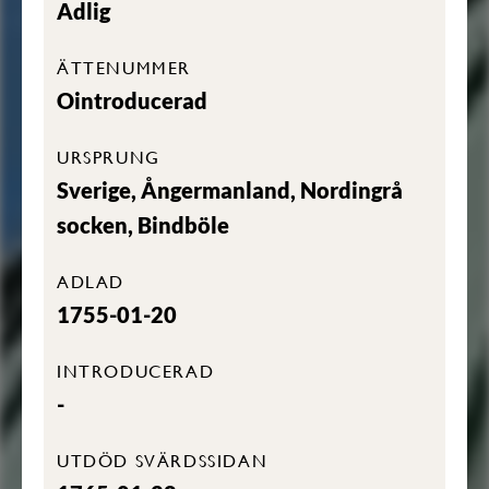
Adlig
ÄTTENUMMER
Ointroducerad
URSPRUNG
Sverige, Ångermanland, Nordingrå
socken, Bindböle
ADLAD
1755-01-20
INTRODUCERAD
-
UTDÖD SVÄRDSSIDAN