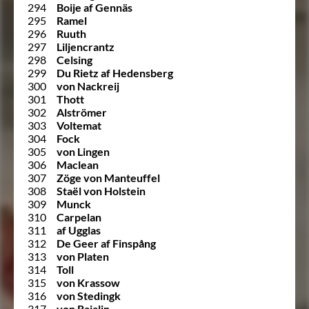
294
Boije af Gennäs
295
Ramel
296
Ruuth
297
Liljencrantz
298
Celsing
299
Du Rietz af Hedensberg
300
von Nackreij
301
Thott
302
Alströmer
303
Voltemat
304
Fock
305
von Lingen
306
Maclean
307
Zöge von Manteuffel
308
Staël von Holstein
309
Munck
310
Carpelan
311
af Ugglas
312
De Geer af Finspång
313
von Platen
314
Toll
315
von Krassow
316
von Stedingk
317
von Rajalin