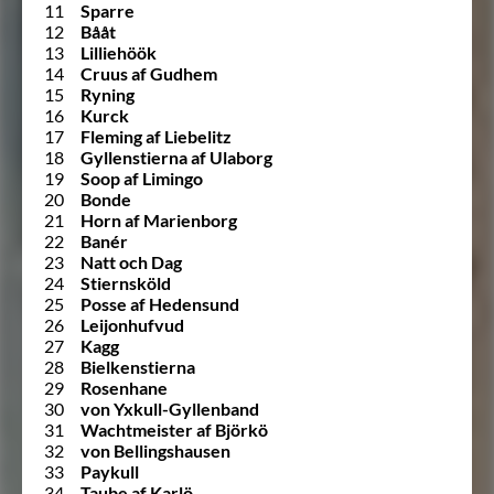
11
Sparre
12
Bååt
13
Lilliehöök
14
Cruus af Gudhem
15
Ryning
16
Kurck
17
Fleming af Liebelitz
18
Gyllenstierna af Ulaborg
19
Soop af Limingo
20
Bonde
21
Horn af Marienborg
22
Banér
23
Natt och Dag
24
Stiernsköld
25
Posse af Hedensund
26
Leijonhufvud
27
Kagg
28
Bielkenstierna
29
Rosenhane
30
von Yxkull-Gyllenband
31
Wachtmeister af Björkö
32
von Bellingshausen
33
Paykull
34
Taube af Karlö