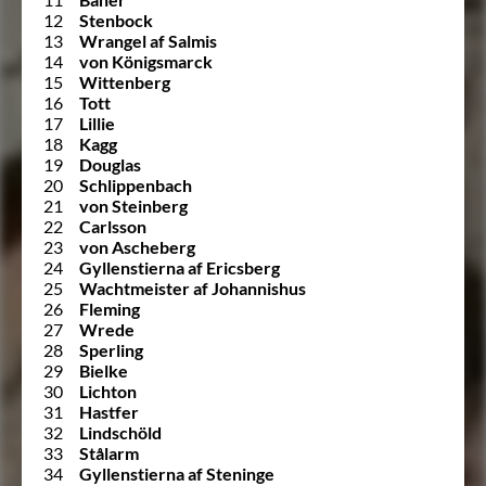
12
Stenbock
13
Wrangel af Salmis
14
von Königsmarck
15
Wittenberg
16
Tott
17
Lillie
18
Kagg
19
Douglas
20
Schlippenbach
21
von Steinberg
22
Carlsson
23
von Ascheberg
24
Gyllenstierna af Ericsberg
25
Wachtmeister af Johannishus
26
Fleming
27
Wrede
28
Sperling
29
Bielke
30
Lichton
31
Hastfer
32
Lindschöld
33
Stålarm
34
Gyllenstierna af Steninge