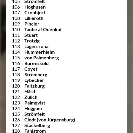
105
Strömfelt
106
Hoghusen
107
Cronhjort
108
Lillieroth
109
Pincier
110
Taube af Odenkat
111
Stuart
112
Trotzig
113
Lagercrona
114
Hummerhielm
115
von Palmenberg
116
Burensköld
117
Coyet
118
Stromberg
119
Lybecker
120
Faltzburg
121
Hård
122
Zülich
123
Palmqvist
124
Hogguer
125
Strömfelt
126
Clodt (von Jürgensburg)
127
Stackelberg
128
Fahlström