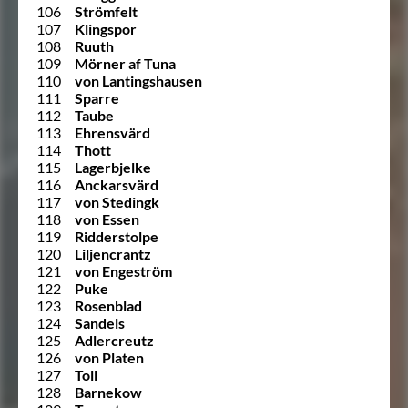
106
Strömfelt
107
Klingspor
108
Ruuth
109
Mörner af Tuna
110
von Lantingshausen
111
Sparre
112
Taube
113
Ehrensvärd
114
Thott
115
Lagerbjelke
116
Anckarsvärd
117
von Stedingk
118
von Essen
119
Ridderstolpe
120
Liljencrantz
121
von Engeström
122
Puke
123
Rosenblad
124
Sandels
125
Adlercreutz
126
von Platen
127
Toll
128
Barnekow