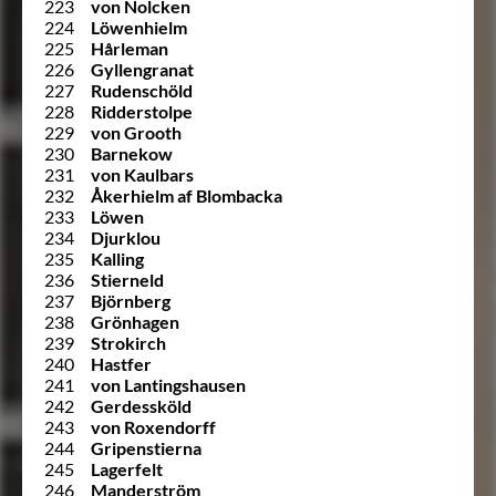
223
von Nolcken
224
Löwenhielm
225
Hårleman
226
Gyllengranat
227
Rudenschöld
228
Ridderstolpe
229
von Grooth
230
Barnekow
231
von Kaulbars
232
Åkerhielm af Blombacka
233
Löwen
234
Djurklou
235
Kalling
236
Stierneld
237
Björnberg
238
Grönhagen
239
Strokirch
240
Hastfer
241
von Lantingshausen
242
Gerdessköld
243
von Roxendorff
244
Gripenstierna
245
Lagerfelt
246
Manderström