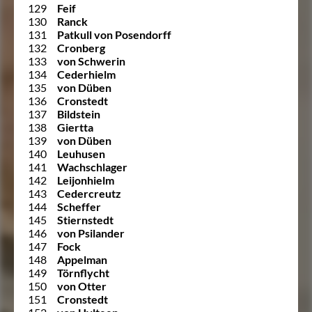
129
Feif
130
Ranck
131
Patkull von Posendorff
132
Cronberg
133
von Schwerin
134
Cederhielm
135
von Düben
136
Cronstedt
137
Bildstein
138
Giertta
139
von Düben
140
Leuhusen
141
Wachschlager
142
Leijonhielm
143
Cedercreutz
144
Scheffer
145
Stiernstedt
146
von Psilander
147
Fock
148
Appelman
149
Törnflycht
150
von Otter
151
Cronstedt