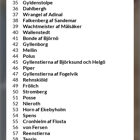
35
Gyldenstolpe
36
Dahlbergh
37
Wrangel af Adinal
38
Falkenberg af Sandemar
39
Wachtmeister af Mälsåker
40
Wallenstedt
41
Bonde af Björnö
42
Gyllenborg
43
Mellin
44
Polus
45
Gyllenstierna af Björksund och Helgö
46
Piper
47
Gyllenstierna af Fogelvik
48
Rehnskiöld
49
Frölich
50
Stromberg
51
Posse
52
Nieroth
53
Horn af Ekebyholm
54
Spens
55
Cronhielm af Flosta
56
von Fersen
57
Reenstierna
58
Tessin