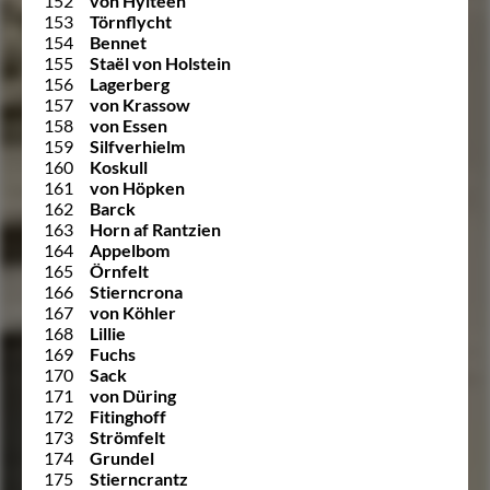
152
von Hylteen
153
Törnflycht
154
Bennet
155
Staël von Holstein
156
Lagerberg
157
von Krassow
158
von Essen
159
Silfverhielm
160
Koskull
161
von Höpken
162
Barck
163
Horn af Rantzien
164
Appelbom
165
Örnfelt
166
Stierncrona
167
von Köhler
168
Lillie
169
Fuchs
170
Sack
171
von Düring
172
Fitinghoff
173
Strömfelt
174
Grundel
175
Stierncrantz