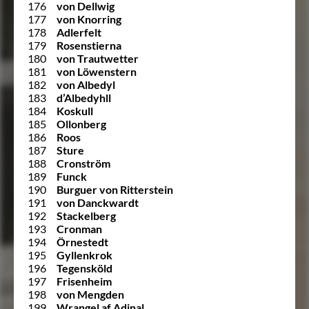
176
von Dellwig
177
von Knorring
178
Adlerfelt
179
Rosenstierna
180
von Trautwetter
181
von Löwenstern
182
von Albedyl
183
d’Albedyhll
184
Koskull
185
Ollonberg
186
Roos
187
Sture
188
Cronström
189
Funck
190
Burguer von Ritterstein
191
von Danckwardt
192
Stackelberg
193
Cronman
194
Örnestedt
195
Gyllenkrok
196
Tegensköld
197
Frisenheim
198
von Mengden
199
Wrangel af Adinal