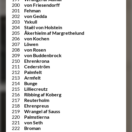
200
von Friesendorff
201
Fehman
202
von Gedda
203
Yxkull
204
Staël von Holstein
205
Åkerhielm af Margrethelund
206
von Kochen
207
Löwen
208
von Rosen
209
von Buddenbrock
210
Ehrenkrona
211
Cederström
212
Palmfelt
213
Armfelt
214
Bunge
215
Lilliecreutz
216
Ribbing af Koberg
217
Reuterholm
218
Ehrenpreus
219
Wrangel af Sauss
220
Palmstierna
221
von Seth
222
Broman