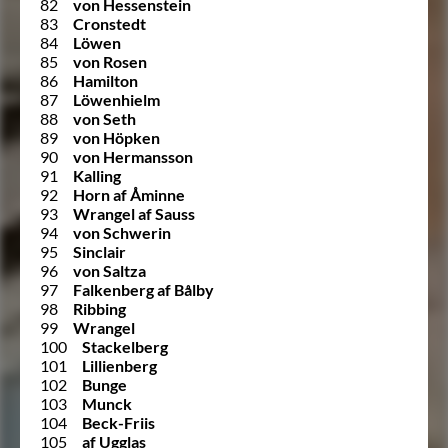
82
von Hessenstein
83
Cronstedt
84
Löwen
85
von Rosen
86
Hamilton
87
Löwenhielm
88
von Seth
89
von Höpken
90
von Hermansson
91
Kalling
92
Horn af Åminne
93
Wrangel af Sauss
94
von Schwerin
95
Sinclair
96
von Saltza
97
Falkenberg af Bålby
98
Ribbing
99
Wrangel
100
Stackelberg
101
Lillienberg
102
Bunge
103
Munck
104
Beck-Friis
105
af Ugglas