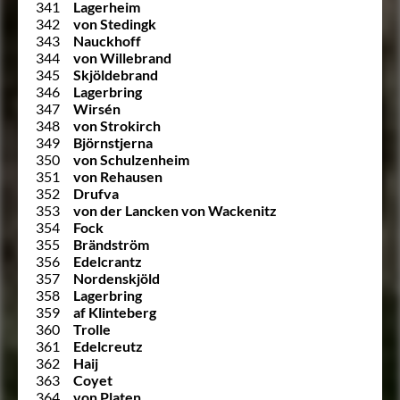
341
Lagerheim
342
von Stedingk
343
Nauckhoff
344
von Willebrand
345
Skjöldebrand
346
Lagerbring
347
Wirsén
348
von Strokirch
349
Björnstjerna
350
von Schulzenheim
351
von Rehausen
352
Drufva
353
von der Lancken von Wackenitz
354
Fock
355
Brändström
356
Edelcrantz
357
Nordenskjöld
358
Lagerbring
359
af Klinteberg
360
Trolle
361
Edelcreutz
362
Haij
363
Coyet
364
von Platen