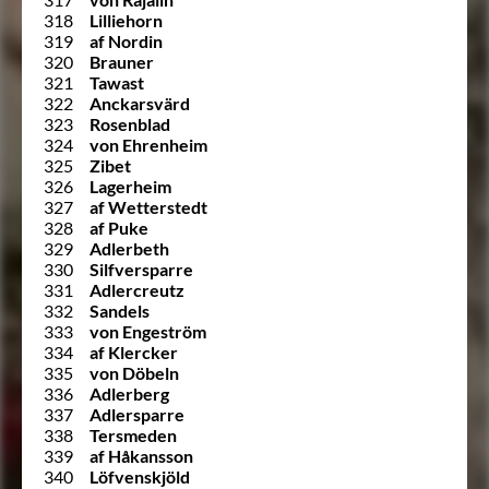
318
Lilliehorn
319
af Nordin
320
Brauner
321
Tawast
322
Anckarsvärd
323
Rosenblad
324
von Ehrenheim
325
Zibet
326
Lagerheim
327
af Wetterstedt
328
af Puke
329
Adlerbeth
330
Silfversparre
331
Adlercreutz
332
Sandels
333
von Engeström
334
af Klercker
335
von Döbeln
336
Adlerberg
337
Adlersparre
338
Tersmeden
339
af Håkansson
340
Löfvenskjöld