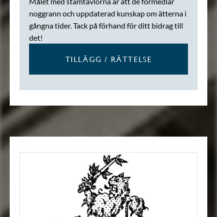
Målet med stamtavlorna är att de förmedlar
noggrann och uppdaterad kunskap om ätterna i
gångna tider. Tack på förhand för ditt bidrag till
det!
TILLÄGG / RÄTTELSE