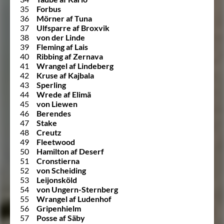
35
Forbus
36
Mörner af Tuna
37
Ulfsparre af Broxvik
38
von der Linde
39
Fleming af Lais
40
Ribbing af Zernava
41
Wrangel af Lindeberg
42
Kruse af Kajbala
43
Sperling
44
Wrede af Elimä
45
von Liewen
46
Berendes
47
Stake
48
Creutz
49
Fleetwood
50
Hamilton af Deserf
51
Cronstierna
52
von Scheiding
53
Leijonsköld
54
von Ungern-Sternberg
55
Wrangel af Ludenhof
56
Gripenhielm
57
Posse af Säby