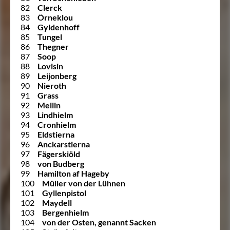
82
Clerck
83
Örneklou
84
Gyldenhoff
85
Tungel
86
Thegner
87
Soop
88
Lovisin
89
Leijonberg
90
Nieroth
91
Grass
92
Mellin
93
Lindhielm
94
Cronhielm
95
Eldstierna
96
Anckarstierna
97
Fägerskiöld
98
von Budberg
99
Hamilton af Hageby
100
Müller von der Lühnen
101
Gyllenpistol
102
Maydell
103
Bergenhielm
104
von der Osten, genannt Sacken