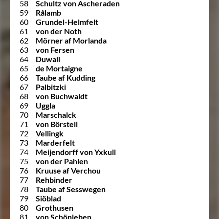
58
Schultz von Ascheraden
59
Rålamb
60
Grundel-Helmfelt
61
von der Noth
62
Mörner af Morlanda
63
von Fersen
64
Duwall
65
de Mortaigne
66
Taube af Kudding
67
Palbitzki
68
von Buchwaldt
69
Uggla
70
Marschalck
71
von Börstell
72
Vellingk
73
Marderfelt
74
Meijendorff von Yxkull
75
von der Pahlen
76
Kruuse af Verchou
77
Rehbinder
78
Taube af Sesswegen
79
Siöblad
80
Grothusen
81
von Schönleben