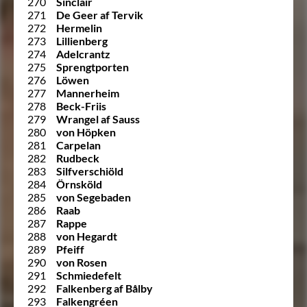
270
Sinclair
271
De Geer af Tervik
272
Hermelin
273
Lillienberg
274
Adelcrantz
275
Sprengtporten
276
Löwen
277
Mannerheim
278
Beck-Friis
279
Wrangel af Sauss
280
von Höpken
281
Carpelan
282
Rudbeck
283
Silfverschiöld
284
Örnsköld
285
von Segebaden
286
Raab
287
Rappe
288
von Hegardt
289
Pfeiff
290
von Rosen
291
Schmiedefelt
292
Falkenberg af Bålby
293
Falkengréen