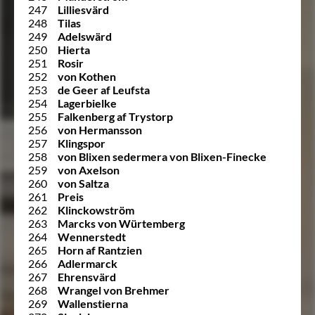
247
Lilliesvärd
248
Tilas
249
Adelswärd
250
Hierta
251
Rosir
252
von Kothen
253
de Geer af Leufsta
254
Lagerbielke
255
Falkenberg af Trystorp
256
von Hermansson
257
Klingspor
258
von Blixen sedermera von Blixen-Finecke
259
von Axelson
260
von Saltza
261
Preis
262
Klinckowström
263
Marcks von Würtemberg
264
Wennerstedt
265
Horn af Rantzien
266
Adlermarck
267
Ehrensvärd
268
Wrangel von Brehmer
269
Wallenstierna