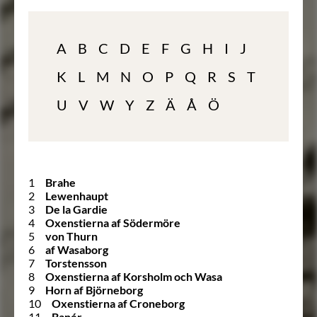
A
B
C
D
E
F
G
H
I
J
K
L
M
N
O
P
Q
R
S
T
U
V
W
Y
Z
Ä
Å
Ö
1
Brahe
2
Lewenhaupt
3
De la Gardie
4
Oxenstierna af Södermöre
5
von Thurn
6
af Wasaborg
7
Torstensson
8
Oxenstierna af Korsholm och Wasa
9
Horn af Björneborg
10
Oxenstierna af Croneborg
11
Banér