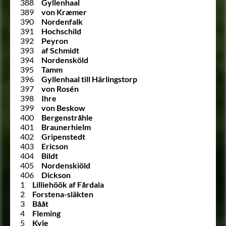
388
Gyllenhaal
389
von Kræmer
390
Nordenfalk
391
Hochschild
392
Peyron
393
af Schmidt
394
Nordensköld
395
Tamm
396
Gyllenhaal till Härlingstorp
397
von Rosén
398
Ihre
399
von Beskow
400
Bergenstråhle
401
Braunerhielm
402
Gripenstedt
403
Ericson
404
Bildt
405
Nordenskiöld
406
Dickson
1
Lilliehöök af Fårdala
2
Forstena-släkten
3
Bååt
4
Fleming
5
Kyle