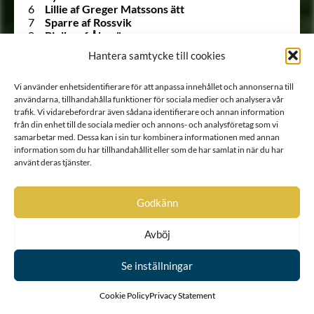
6
Lillie af Greger Matssons ätt
7
Sparre af Rossvik
8
Bielke af Åkerö
9
Ulfsparre af Broxvik
Hantera samtycke till cookies
10
Soop
11
Bonde
Vi använder enhetsidentifierare för att anpassa innehållet och annonserna till
12
Horn af Kanckas
användarna, tillhandahålla funktioner för sociala medier och analysera vår
13
Natt och Dag
trafik. Vi vidarebefordrar även sådana identifierare och annan information
14
Posse
från din enhet till de sociala medier och annons- och analysföretag som vi
15
Ribbing
samarbetar med. Dessa kan i sin tur kombinera informationen med annan
16
Boije af Gennäs
information som du har tillhandahållit eller som de har samlat in när du har
17
Hård af Segerstad
använt deras tjänster.
18
Falkenberg af Trystorp
19
Ulfeldt
20
Holck
Godkänn
21
Krabbe af Krageholm
22
Urne
Avböj
23
Barnekow
24
Ramel
25
Walkendorff
Se inställningar
26
Tott
27
Gädda
Cookie Policy
Privacy Statement
28
Bille af Dybeck