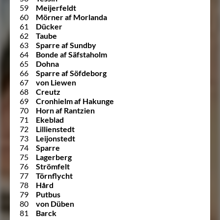
59
Meijerfeldt
60
Mörner af Morlanda
61
Dücker
62
Taube
63
Sparre af Sundby
64
Bonde af Säfstaholm
65
Dohna
66
Sparre af Söfdeborg
67
von Liewen
68
Creutz
69
Cronhielm af Hakunge
70
Horn af Rantzien
71
Ekeblad
72
Lillienstedt
73
Leijonstedt
74
Sparre
75
Lagerberg
76
Strömfelt
77
Törnflycht
78
Hård
79
Putbus
80
von Düben
81
Barck