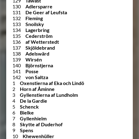
129
Tawast
130
Adlersparre
131
De Geer af Leufsta
132
Fleming
133
Snoilsky
134
Lagerbring
135
Cederström
136
af Wetterstedt
137
Skjöldebrand
138
Adelswärd
139
Wirsén
140
Björnstjerna
141
Posse
142
von Saltza
1
Oxenstierna af Eka och Lindö
2
Horn af Åminne
3
Gyllenstierna af Lundholm
4
De la Gardie
5
Schenck
6
Bielke
7
Gyllenhielm
8
Skytte af Duderhof
9
Spens
10
Khewenhüller