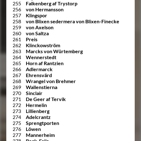
255
Falkenberg af Trystorp
256
von Hermansson
257
Klingspor
258
von Blixen sedermera von Blixen-Finecke
259
von Axelson
260
von Saltza
261
Preis
262
Klinckowström
263
Marcks von Würtemberg
264
Wennerstedt
265
Horn af Rantzien
266
Adlermarck
267
Ehrensvärd
268
Wrangel von Brehmer
269
Wallenstierna
270
Sinclair
271
De Geer af Tervik
272
Hermelin
273
Lillienberg
274
Adelcrantz
275
Sprengtporten
276
Löwen
277
Mannerheim
278
Beck-Friis