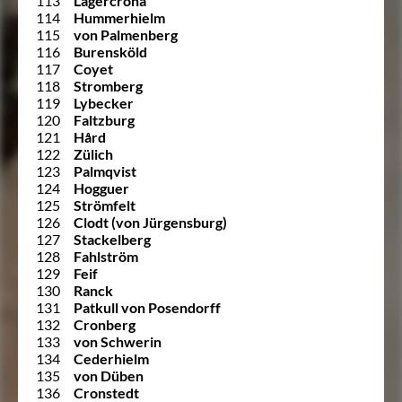
113
Lagercrona
114
Hummerhielm
115
von Palmenberg
116
Burensköld
117
Coyet
118
Stromberg
119
Lybecker
120
Faltzburg
121
Hård
122
Zülich
123
Palmqvist
124
Hogguer
125
Strömfelt
126
Clodt (von Jürgensburg)
127
Stackelberg
128
Fahlström
129
Feif
130
Ranck
131
Patkull von Posendorff
132
Cronberg
133
von Schwerin
134
Cederhielm
135
von Düben
136
Cronstedt