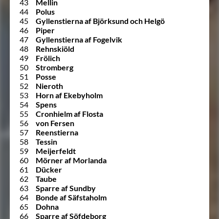
43
Mellin
44
Polus
45
Gyllenstierna af Björksund och Helgö
46
Piper
47
Gyllenstierna af Fogelvik
48
Rehnskiöld
49
Frölich
50
Stromberg
51
Posse
52
Nieroth
53
Horn af Ekebyholm
54
Spens
55
Cronhielm af Flosta
56
von Fersen
57
Reenstierna
58
Tessin
59
Meijerfeldt
60
Mörner af Morlanda
61
Dücker
62
Taube
63
Sparre af Sundby
64
Bonde af Säfstaholm
65
Dohna
66
Sparre af Söfdeborg