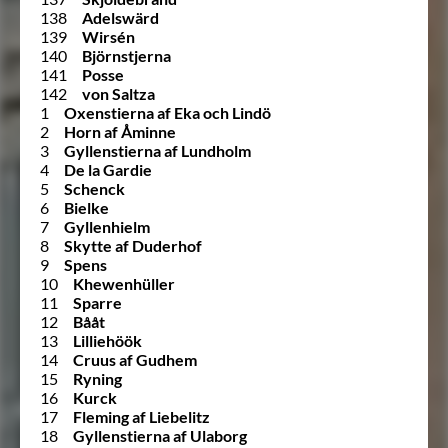
138
Adelswärd
139
Wirsén
140
Björnstjerna
141
Posse
142
von Saltza
1
Oxenstierna af Eka och Lindö
2
Horn af Åminne
3
Gyllenstierna af Lundholm
4
De la Gardie
5
Schenck
6
Bielke
7
Gyllenhielm
8
Skytte af Duderhof
9
Spens
10
Khewenhüller
11
Sparre
12
Bååt
13
Lilliehöök
14
Cruus af Gudhem
15
Ryning
16
Kurck
17
Fleming af Liebelitz
18
Gyllenstierna af Ulaborg