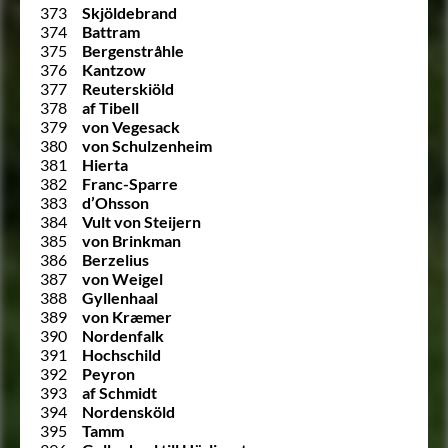
373
Skjöldebrand
374
Battram
375
Bergenstråhle
376
Kantzow
377
Reuterskiöld
378
af Tibell
379
von Vegesack
380
von Schulzenheim
381
Hierta
382
Franc-Sparre
383
d’Ohsson
384
Vult von Steijern
385
von Brinkman
386
Berzelius
387
von Weigel
388
Gyllenhaal
389
von Kræmer
390
Nordenfalk
391
Hochschild
392
Peyron
393
af Schmidt
394
Nordensköld
395
Tamm