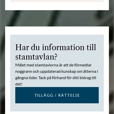
Har du information till
stamtavlan?
Målet med stamtavlorna är att de förmedlar
noggrann och uppdaterad kunskap om ätterna i
gångna tider. Tack på förhand för ditt bidrag till
det!
TILLÄGG / RÄTTELSE