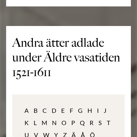
Andra ätter adlade
under Äldre vasatiden
1521-1611
A
B
C
D
E
F
G
H
I
J
K
L
M
N
O
P
Q
R
S
T
U
V
W
Y
Z
Ä
Å
Ö