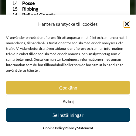
14
Posse
15
Ribbing
16
Boije af Gennäs
17
Hård af Segerstad
Hantera samtycke till cookies
18
Falkenberg af Trystorp
19
Ulfeldt
20
Holck
Vi använder enhetsidentifierare för att anpassa innehållet och annonserna till
21
Krabbe af Krageholm
användarna, tillhandahålla funktioner för sociala medier och analysera vår
22
Urne
trafik. Vi vidarebefordrar även sådana identifierare och annan information
från din enhet till de sociala medier och annons- och analysföretag som vi
23
Barnekow
samarbetar med. Dessa kan i sin tur kombinera informationen med annan
24
Ramel
information som du har tillhandahållit eller som de har samlat in när du har
25
Walkendorff
använt deras tjänster.
26
Tott
27
Gädda
28
Bille af Dybeck
Godkänn
29
Gyllenstierna af Svaneholm
30
Lindenov
31
Björnklou
Avböj
32
Stålarm
33
Ehrenstéen
Se inställningar
34
Lilliecrona
35
Ekeblad
Cookie Policy
Privacy Statement
36
Trolle
37
Rosenstråle