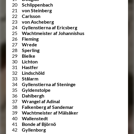
20
Schlippenbach
21
von Steinberg
22
Carlsson
23
von Ascheberg
24
Gyllenstierna af Ericsberg
25
Wachtmeister af Johannishus
26
Fleming
27
Wrede
28
Sperling
29
Bielke
30
Lichton
31
Hastfer
32
Lindschöld
33
Stålarm
34
Gyllenstierna af Steninge
35
Gyldenstolpe
36
Dahlbergh
37
Wrangel af Adinal
38
Falkenberg af Sandemar
39
Wachtmeister af Mälsåker
40
Wallenstedt
41
Bonde af Björnö
42
Gyllenborg