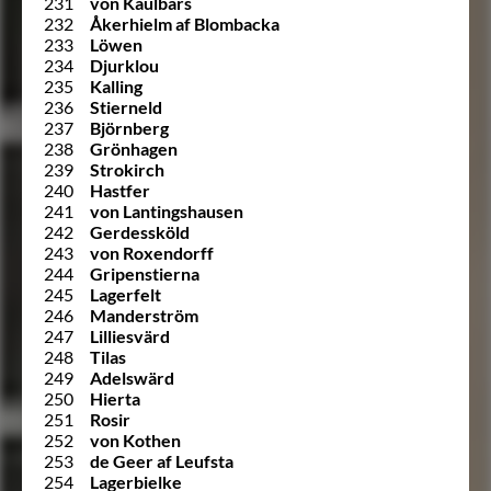
231
von Kaulbars
232
Åkerhielm af Blombacka
233
Löwen
234
Djurklou
235
Kalling
236
Stierneld
237
Björnberg
238
Grönhagen
239
Strokirch
240
Hastfer
241
von Lantingshausen
242
Gerdessköld
243
von Roxendorff
244
Gripenstierna
245
Lagerfelt
246
Manderström
247
Lilliesvärd
248
Tilas
249
Adelswärd
250
Hierta
251
Rosir
252
von Kothen
253
de Geer af Leufsta
254
Lagerbielke