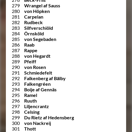
279
Wrangel af Sauss
280
von Höpken
281
Carpelan
282
Rudbeck
283
Silfverschiöld
284
Örnsköld
285
von Segebaden
286
Raab
287
Rappe
288
von Hegardt
289
Pfeiff
290
von Rosen
291
Schmiedefelt
292
Falkenberg af Bålby
293
Falkengréen
294
Boije af Gennäs
295
Ramel
296
Ruuth
297
Liljencrantz
298
Celsing
299
Du Rietz af Hedensberg
300
von Nackreij
301
Thott