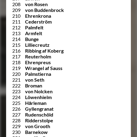
208
von Rosen
209
von Buddenbrock
210
Ehrenkrona
211
Cederström
212
Palmfelt
213
Armfelt
214
Bunge
215
Lilliecreutz
216
Ribbing af Koberg
217
Reuterholm
218
Ehrenpreus
219
Wrangel af Sauss
220
Palmstierna
221
von Seth
222
Broman
223
von Nolcken
224
Löwenhielm
225
Hårleman
226
Gyllengranat
227
Rudenschöld
228
Ridderstolpe
229
von Grooth
230
Barnekow