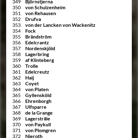
349
Björnstjerna
350
von Schulzenheim
351
von Rehausen
352
Drufva
353
von der Lancken von Wackenitz
354
Fock
355
Brändström
356
Edelcrantz
357
Nordenskjöld
358
Lagerbring
359
af Klinteberg
360
Trolle
361
Edelcreutz
362
Haij
363
Coyet
364
von Platen
365
Gyllensköld
366
Ehrenborgh
367
Ulfsparre
368
de la Grange
369
Lagerstråle
370
von Paykull
371
von Plomgren
372
Nieroth