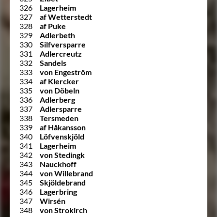
326
Lagerheim
327
af Wetterstedt
328
af Puke
329
Adlerbeth
330
Silfversparre
331
Adlercreutz
332
Sandels
333
von Engeström
334
af Klercker
335
von Döbeln
336
Adlerberg
337
Adlersparre
338
Tersmeden
339
af Håkansson
340
Löfvenskjöld
341
Lagerheim
342
von Stedingk
343
Nauckhoff
344
von Willebrand
345
Skjöldebrand
346
Lagerbring
347
Wirsén
348
von Strokirch