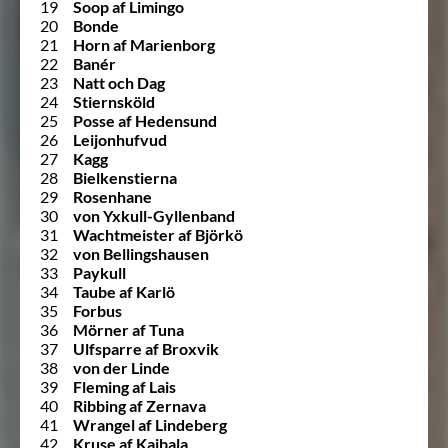
19
Soop af Limingo
20
Bonde
21
Horn af Marienborg
22
Banér
23
Natt och Dag
24
Stiernsköld
25
Posse af Hedensund
26
Leijonhufvud
27
Kagg
28
Bielkenstierna
29
Rosenhane
30
von Yxkull-Gyllenband
31
Wachtmeister af Björkö
32
von Bellingshausen
33
Paykull
34
Taube af Karlö
35
Forbus
36
Mörner af Tuna
37
Ulfsparre af Broxvik
38
von der Linde
39
Fleming af Lais
40
Ribbing af Zernava
41
Wrangel af Lindeberg
42
Kruse af Kajbala