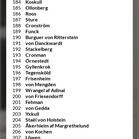
184
Koskull
185
Ollonberg
186
Roos
187
Sture
188
Cronström
189
Funck
190
Burguer von Ritterstein
191
von Danckwardt
192
Stackelberg
193
Cronman
194
Örnestedt
195
Gyllenkrok
196
Tegensköld
197
Frisenheim
198
von Mengden
199
Wrangel af Adinal
200
von Friesendorff
201
Fehman
202
von Gedda
203
Yxkull
204
Staël von Holstein
205
Åkerhielm af Margrethelund
206
von Kochen
207
Löwen