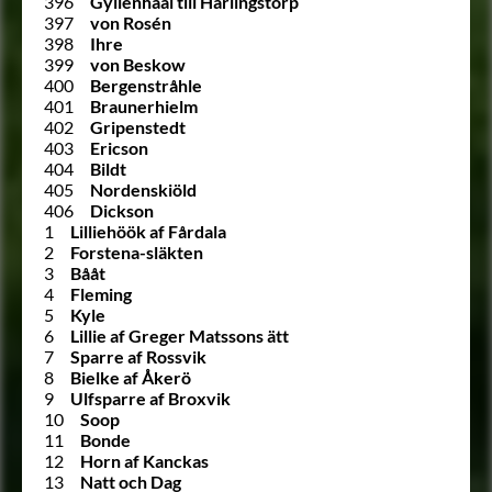
396
Gyllenhaal till Härlingstorp
397
von Rosén
398
Ihre
399
von Beskow
400
Bergenstråhle
401
Braunerhielm
402
Gripenstedt
403
Ericson
404
Bildt
405
Nordenskiöld
406
Dickson
1
Lilliehöök af Fårdala
2
Forstena-släkten
3
Bååt
4
Fleming
5
Kyle
6
Lillie af Greger Matssons ätt
7
Sparre af Rossvik
8
Bielke af Åkerö
9
Ulfsparre af Broxvik
10
Soop
11
Bonde
12
Horn af Kanckas
13
Natt och Dag