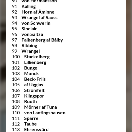
90
von Hermansson
91
Kalling
92
Horn af Åminne
93
Wrangel af Sauss
94
von Schwerin
95
Sinclair
96
von Saltza
97
Falkenberg af Bålby
98
Ribbing
99
Wrangel
100
Stackelberg
101
Lillienberg
102
Bunge
103
Munck
104
Beck-Friis
105
af Ugglas
106
Strömfelt
107
Klingspor
108
Ruuth
109
Mörner af Tuna
110
von Lantingshausen
111
Sparre
112
Taube
113
Ehrensvärd