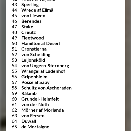
43
Sperling
44
Wrede af Elimä
45
von Liewen
46
Berendes
47
Stake
48
Creutz
49
Fleetwood
50
Hamilton af Deserf
51
Cronstierna
52
von Scheiding
53
Leijonsköld
54
von Ungern-Sternberg
55
Wrangel af Ludenhof
56
Gripenhielm
57
Posse af Säby
58
Schultz von Ascheraden
59
Rålamb
60
Grundel-Helmfelt
61
von der Noth
62
Mörner af Morlanda
63
von Fersen
64
Duwall
65
de Mortaigne