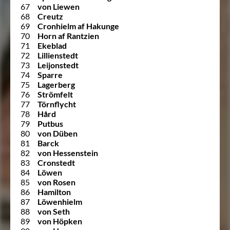
67
von Liewen
68
Creutz
69
Cronhielm af Hakunge
70
Horn af Rantzien
71
Ekeblad
72
Lillienstedt
73
Leijonstedt
74
Sparre
75
Lagerberg
76
Strömfelt
77
Törnflycht
78
Hård
79
Putbus
80
von Düben
81
Barck
82
von Hessenstein
83
Cronstedt
84
Löwen
85
von Rosen
86
Hamilton
87
Löwenhielm
88
von Seth
89
von Höpken