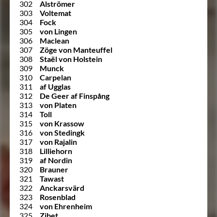
302
Alströmer
303
Voltemat
304
Fock
305
von Lingen
306
Maclean
307
Zöge von Manteuffel
308
Staël von Holstein
309
Munck
310
Carpelan
311
af Ugglas
312
De Geer af Finspång
313
von Platen
314
Toll
315
von Krassow
316
von Stedingk
317
von Rajalin
318
Lilliehorn
319
af Nordin
320
Brauner
321
Tawast
322
Anckarsvärd
323
Rosenblad
324
von Ehrenheim
325
Zibet