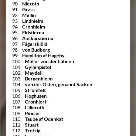
90
Nieroth
91
Grass
92
Mellin
93
Lindhielm
94
Cronhielm
95
Eldstierna
96
Anckarstierna
97
Fägerskiöld
98
von Budberg
99
Hamilton af Hageby
100
Müller von der Lühnen
101
Gyllenpistol
102
Maydell
103
Bergenhielm
104
von der Osten, genannt Sacken
105
Strömfelt
106
Hoghusen
107
Cronhjort
108
Lillieroth
109
Pincier
110
Taube af Odenkat
111
Stuart
112
Trotzig