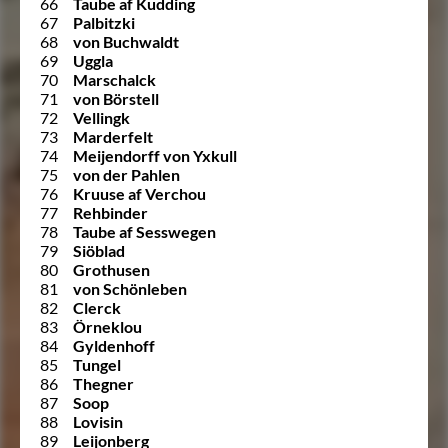
66
Taube af Kudding
67
Palbitzki
68
von Buchwaldt
69
Uggla
70
Marschalck
71
von Börstell
72
Vellingk
73
Marderfelt
74
Meijendorff von Yxkull
75
von der Pahlen
76
Kruuse af Verchou
77
Rehbinder
78
Taube af Sesswegen
79
Siöblad
80
Grothusen
81
von Schönleben
82
Clerck
83
Örneklou
84
Gyldenhoff
85
Tungel
86
Thegner
87
Soop
88
Lovisin
89
Leijonberg