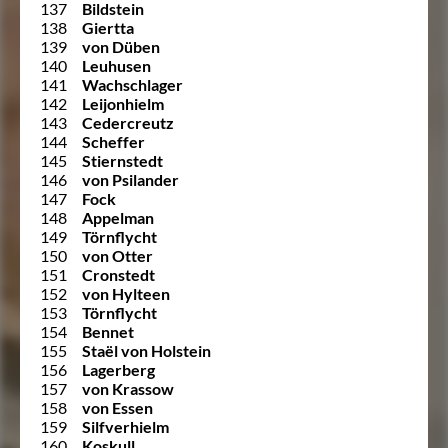
137
Bildstein
138
Giertta
139
von Düben
140
Leuhusen
141
Wachschlager
142
Leijonhielm
143
Cedercreutz
144
Scheffer
145
Stiernstedt
146
von Psilander
147
Fock
148
Appelman
149
Törnflycht
150
von Otter
151
Cronstedt
152
von Hylteen
153
Törnflycht
154
Bennet
155
Staël von Holstein
156
Lagerberg
157
von Krassow
158
von Essen
159
Silfverhielm
160
Koskull