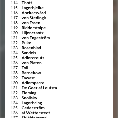
114
Thott
115
Lagerbjelke
116
Anckarsvärd
117
von Stedingk
118
von Essen
119
Ridderstolpe
120
Liljencrantz
121
von Engeström
122
Puke
123
Rosenblad
124
Sandels
125
Adlercreutz
126
von Platen
127
Toll
128
Barnekow
129
Tawast
130
Adlersparre
131
De Geer af Leufsta
132
Fleming
133
Snoilsky
134
Lagerbring
135
Cederström
136
af Wetterstedt
137
Skjöldebrand