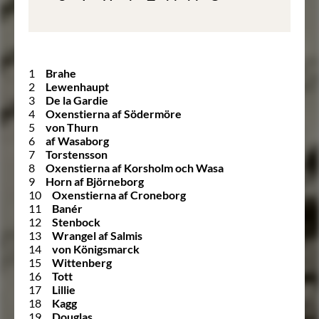
1
Brahe
2
Lewenhaupt
3
De la Gardie
4
Oxenstierna af Södermöre
5
von Thurn
6
af Wasaborg
7
Torstensson
8
Oxenstierna af Korsholm och Wasa
9
Horn af Björneborg
10
Oxenstierna af Croneborg
11
Banér
12
Stenbock
13
Wrangel af Salmis
14
von Königsmarck
15
Wittenberg
16
Tott
17
Lillie
18
Kagg
19
Douglas