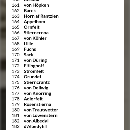
161
von Höpken
162
Barck
163
Horn af Rantzien
164
Appelbom
165
Örnfelt
166
Stierncrona
167
von Köhler
168
Lillie
169
Fuchs
170
Sack
171
von Düring
172
Fitinghoff
173
Strömfelt
174
Grundel
175
Stierncrantz
176
von Dellwig
177
von Knorring
178
Adlerfelt
179
Rosenstierna
180
von Trautwetter
181
von Löwenstern
182
von Albedyl
183
d’Albedyhll