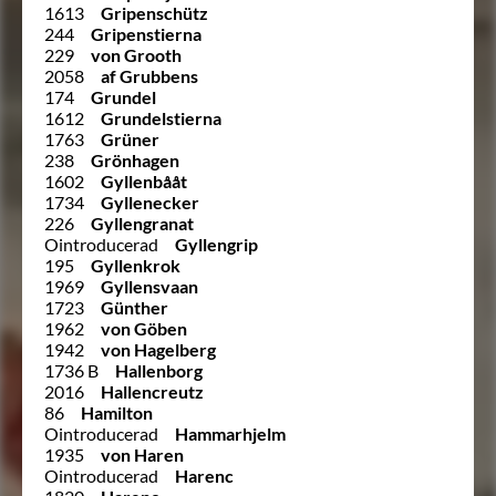
1613
Gripenschütz
244
Gripenstierna
229
von Grooth
2058
af Grubbens
174
Grundel
1612
Grundelstierna
1763
Grüner
238
Grönhagen
1602
Gyllenbååt
1734
Gyllenecker
226
Gyllengranat
Ointroducerad
Gyllengrip
195
Gyllenkrok
1969
Gyllensvaan
1723
Günther
1962
von Göben
1942
von Hagelberg
1736 B
Hallenborg
2016
Hallencreutz
86
Hamilton
Ointroducerad
Hammarhjelm
1935
von Haren
Ointroducerad
Harenc