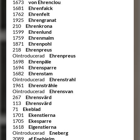
1673
von Ehrenclou
1681
Ehrenfalck
1762
Ehrenfelt
1925
Ehrengranat
210
Ehrenkrona
1599
Ehrenlund
1759
Ehrenmalm
1871
Ehrenpohl
218
Ehrenpreus
Ointroducerad
Ehrenpreus
1698
Ehrenpåle
1694
Ehrensparre
1682
Ehrenstam
Ointroducerad
Ehrenstrahl
1961
Ehrenstråhle
Ointroducerad
Ehrensvan
267
Ehrensvärd
113
Ehrensvärd
71
Ekeblad
1701
Ekenstierna
1705
Ekesparre
1618
Elgenstierna
Ointroducerad
Eneberg
2089
af Enehielm