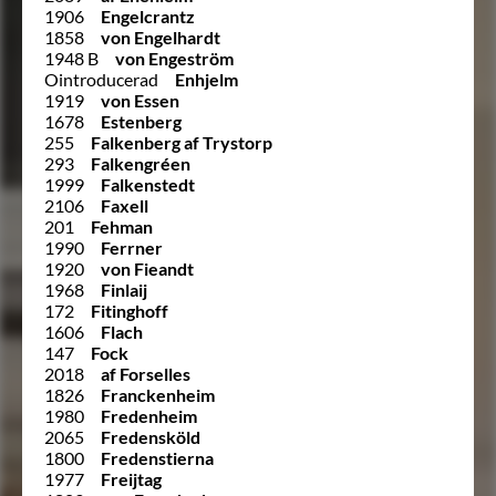
1906
Engelcrantz
1858
von Engelhardt
1948 B
von Engeström
Ointroducerad
Enhjelm
1919
von Essen
1678
Estenberg
255
Falkenberg af Trystorp
293
Falkengréen
1999
Falkenstedt
2106
Faxell
201
Fehman
1990
Ferrner
1920
von Fieandt
1968
Finlaij
172
Fitinghoff
1606
Flach
147
Fock
2018
af Forselles
1826
Franckenheim
1980
Fredenheim
2065
Fredensköld
1800
Fredenstierna
1977
Freijtag