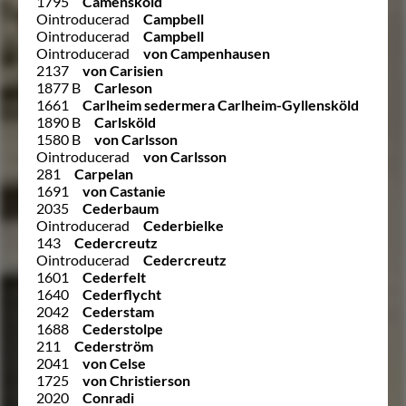
1795
Caménsköld
Ointroducerad
Campbell
Ointroducerad
Campbell
Ointroducerad
von Campenhausen
2137
von Carisien
1877 B
Carleson
1661
Carlheim sedermera Carlheim-Gyllensköld
1890 B
Carlsköld
1580 B
von Carlsson
Ointroducerad
von Carlsson
281
Carpelan
1691
von Castanie
2035
Cederbaum
Ointroducerad
Cederbielke
143
Cedercreutz
Ointroducerad
Cedercreutz
1601
Cederfelt
1640
Cederflycht
2042
Cederstam
1688
Cederstolpe
211
Cederström
2041
von Celse
1725
von Christierson
2020
Conradi