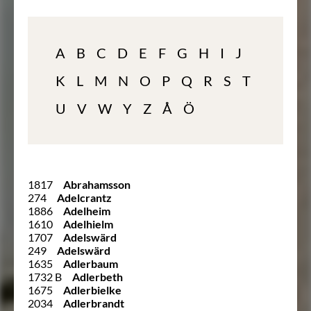
A
B
C
D
E
F
G
H
I
J
K
L
M
N
O
P
Q
R
S
T
U
V
W
Y
Z
Å
Ö
1817
Abrahamsson
274
Adelcrantz
1886
Adelheim
1610
Adelhielm
1707
Adelswärd
249
Adelswärd
1635
Adlerbaum
1732 B
Adlerbeth
1675
Adlerbielke
2034
Adlerbrandt