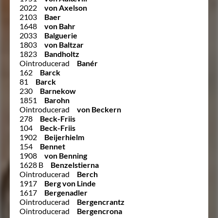
2022
von Axelson
2103
Baer
1648
von Bahr
2033
Balguerie
1803
von Baltzar
1823
Bandholtz
Ointroducerad
Banér
162
Barck
81
Barck
230
Barnekow
1851
Barohn
Ointroducerad
von Beckern
278
Beck-Friis
104
Beck-Friis
1902
Beijerhielm
154
Bennet
1908
von Benning
1628 B
Benzelstierna
Ointroducerad
Berch
1917
Berg von Linde
1617
Bergenadler
Ointroducerad
Bergencrantz
Ointroducerad
Bergencrona