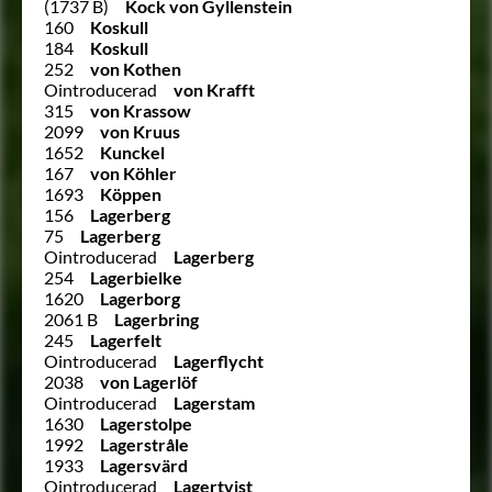
(1737 B)
Kock von Gyllenstein
160
Koskull
184
Koskull
252
von Kothen
Ointroducerad
von Krafft
315
von Krassow
2099
von Kruus
1652
Kunckel
167
von Köhler
1693
Köppen
156
Lagerberg
75
Lagerberg
Ointroducerad
Lagerberg
254
Lagerbielke
1620
Lagerborg
2061 B
Lagerbring
245
Lagerfelt
Ointroducerad
Lagerflycht
2038
von Lagerlöf
Ointroducerad
Lagerstam
1630
Lagerstolpe
1992
Lagerstråle
1933
Lagersvärd
Ointroducerad
Lagertvist