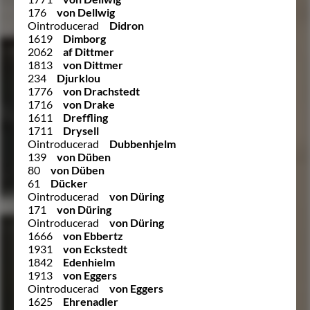
176
von Dellwig
Ointroducerad
Didron
1619
Dimborg
2062
af Dittmer
1813
von Dittmer
234
Djurklou
1776
von Drachstedt
1716
von Drake
1611
Dreffling
1711
Drysell
Ointroducerad
Dubbenhjelm
139
von Düben
80
von Düben
61
Dücker
Ointroducerad
von Düring
171
von Düring
Ointroducerad
von Düring
1666
von Ebbertz
1931
von Eckstedt
1842
Edenhielm
1913
von Eggers
Ointroducerad
von Eggers
1625
Ehrenadler