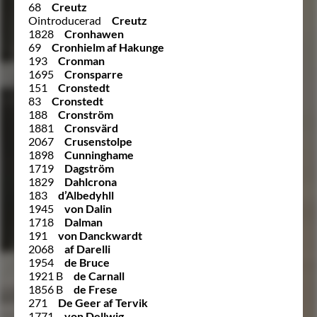
68
Creutz
Ointroducerad
Creutz
1828
Cronhawen
69
Cronhielm af Hakunge
193
Cronman
1695
Cronsparre
151
Cronstedt
83
Cronstedt
188
Cronström
1881
Cronsvärd
2067
Crusenstolpe
1898
Cunninghame
1719
Dagström
1829
Dahlcrona
183
d’Albedyhll
1945
von Dalin
1718
Dalman
191
von Danckwardt
2068
af Darelli
1954
de Bruce
1921 B
de Carnall
1856 B
de Frese
271
De Geer af Tervik
1771
von Dellwig