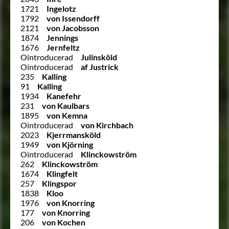
1721
Ingelotz
1792
von Issendorff
2121
von Jacobsson
1874
Jennings
1676
Jernfeltz
Ointroducerad
Julinsköld
Ointroducerad
af Justrick
235
Kalling
91
Kalling
1934
Kanefehr
231
von Kaulbars
1895
von Kemna
Ointroducerad
von Kirchbach
2023
Kjerrmansköld
1949
von Kjörning
Ointroducerad
Klinckowström
262
Klinckowström
1674
Klingfelt
257
Klingspor
1838
Kloo
1976
von Knorring
177
von Knorring
206
von Kochen