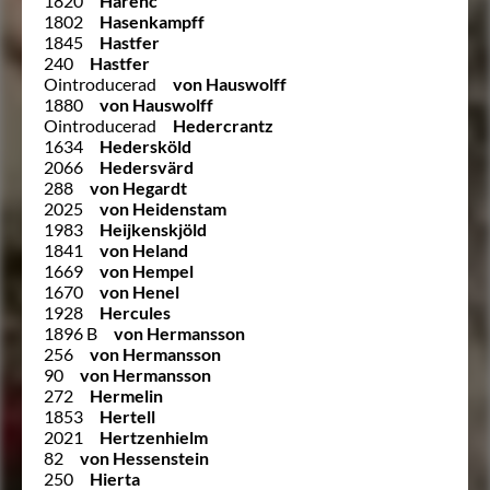
1820
Harenc
1802
Hasenkampff
1845
Hastfer
240
Hastfer
Ointroducerad
von Hauswolff
1880
von Hauswolff
Ointroducerad
Hedercrantz
1634
Hedersköld
2066
Hedersvärd
288
von Hegardt
2025
von Heidenstam
1983
Heijkenskjöld
1841
von Heland
1669
von Hempel
1670
von Henel
1928
Hercules
1896 B
von Hermansson
256
von Hermansson
90
von Hermansson
272
Hermelin
1853
Hertell
2021
Hertzenhielm
82
von Hessenstein
250
Hierta