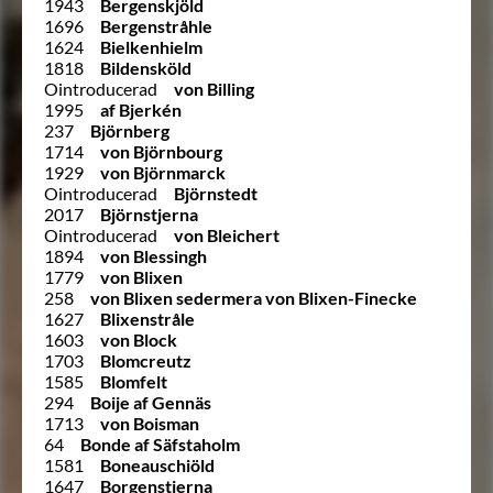
1943
Bergenskjöld
1696
Bergenstråhle
1624
Bielkenhielm
1818
Bildensköld
Ointroducerad
von Billing
1995
af Bjerkén
237
Björnberg
1714
von Björnbourg
1929
von Björnmarck
Ointroducerad
Björnstedt
2017
Björnstjerna
Ointroducerad
von Bleichert
1894
von Blessingh
1779
von Blixen
258
von Blixen sedermera von Blixen-Finecke
1627
Blixenstråle
1603
von Block
1703
Blomcreutz
1585
Blomfelt
294
Boije af Gennäs
1713
von Boisman
64
Bonde af Säfstaholm
1581
Boneauschiöld
1647
Borgenstierna