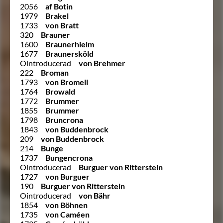
2056
af Botin
1979
Brakel
1733
von Bratt
320
Brauner
1600
Braunerhielm
1677
Braunersköld
Ointroducerad
von Brehmer
222
Broman
1793
von Bromell
1764
Browald
1772
Brummer
1855
Brummer
1798
Bruncrona
1843
von Buddenbrock
209
von Buddenbrock
214
Bunge
1737
Bungencrona
Ointroducerad
Burguer von Ritterstein
1727
von Burguer
190
Burguer von Ritterstein
Ointroducerad
von Bähr
1854
von Böhnen
1735
von Caméen