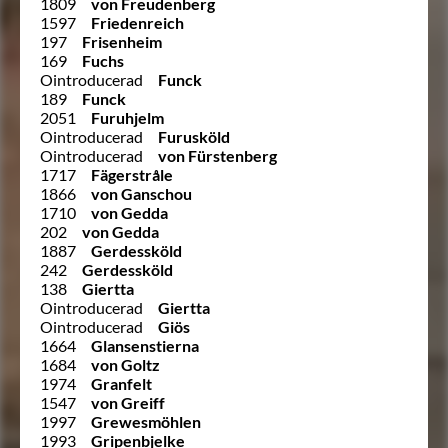
1809
von Freudenberg
1597
Friedenreich
197
Frisenheim
169
Fuchs
Ointroducerad
Funck
189
Funck
2051
Furuhjelm
Ointroducerad
Furusköld
Ointroducerad
von Fürstenberg
1717
Fägerstråle
1866
von Ganschou
1710
von Gedda
202
von Gedda
1887
Gerdessköld
242
Gerdessköld
138
Giertta
Ointroducerad
Giertta
Ointroducerad
Giös
1664
Glansenstierna
1684
von Goltz
1974
Granfelt
1547
von Greiff
1997
Grewesmöhlen
1993
Gripenbjelke