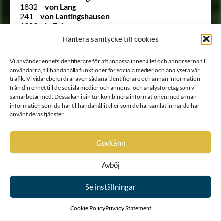
1832
von Lang
241
von Lantingshausen
1989
le Febure
1667
Leijonadler
Hantera samtycke till cookies
Ointroducerad
Leijonflycht
142
Leijonhielm
Vi använder enhetsidentifierare för att anpassa innehållet och annonserna till
73
Leijonstedt
användarna, tillhandahålla funktioner för sociala medier och analysera vår
140
Leuhusen
trafik. Vi vidarebefordrar även sådana identifierare och annan information
1914
von der Lieth
från din enhet till de sociala medier och annons- och analysföretag som vi
1621
von Lietzen
samarbetar med. Dessa kan i sin tur kombinera informationen med annan
67
von Liewen
information som du har tillhandahållit eller som de har samlat in när du har
Ointroducerad
Liljenberg
använt deras tjänster.
2011
Liljencrantz
168
Lillie
215
Lilliecreutz
Godkänn
1671 D
Lilliehorn
1994
Lillienanckar
Avböj
273
Lillienberg
72
Lillienstedt
1987
Lilliestråle
Se inställningar
247
Lilliesvärd
1633
Lindcreutz
Cookie Policy
Privacy Statement
1579
Lindencrona