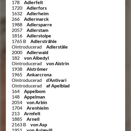
178
Adlerfelt
1720
Adlerfors
1632
Adlerheim
266
Adlermarck
1988
Adlersparre
2057
Adlerstam
1816
Adlerstolpe
1765 B
Adlerstråhle
Ointroducerad
Adlerståle
2000
Adlerwald
182
von Albedyl
Ointroducerad
von Alstrin
1938
Alströmer
1965
Ankarcrona
Ointroducerad
d’Antivari
Ointroducerad
af Apelblad
164
Appelbom
148
Appelman
2054
von Arbin
1704
Arenhielm
213
Armfelt
1885
Arnell
2163 B
von Asp
1951
von Aulævill