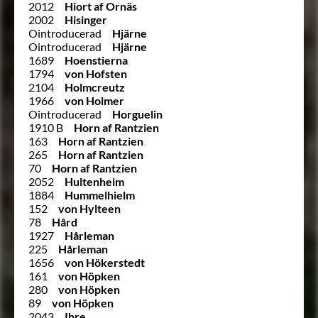
2012
Hiort af Ornäs
2002
Hisinger
Ointroducerad
Hjärne
Ointroducerad
Hjärne
1689
Hoenstierna
1794
von Hofsten
2104
Holmcreutz
1966
von Holmer
Ointroducerad
Horguelin
1910 B
Horn af Rantzien
163
Horn af Rantzien
265
Horn af Rantzien
70
Horn af Rantzien
2052
Hultenheim
1884
Hummelhielm
152
von Hylteen
78
Hård
1927
Hårleman
225
Hårleman
1656
von Hökerstedt
161
von Höpken
280
von Höpken
89
von Höpken
2043
Ihre