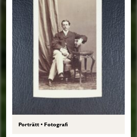
Porträtt
•
Fotografi