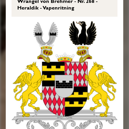
Wrangel von Brehmer - Nr. 268 -
färgor här hos afmåladt finnes.”
Heraldik - Vapenritning
Friherrebrevet i original, RHA.
Transkription: Göran Mörner, 2020-06-
02.