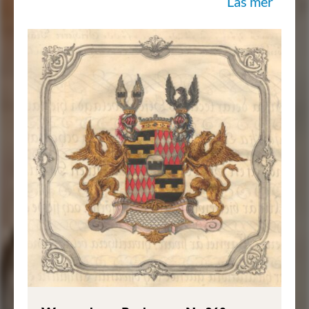
Läs mer
upstående Silfwer rut-wärk i rödt Fält.
Skölden är betäckt med en Friherrlig krona
imellan twänne med thylika kronor
beprydde öpne Torner-Hjelmar, hwaraf
then til höger äger twänne utslagne
Wingar af silfwer uppå sig ställde,
hwarthera belagde med en sådan mur, som
Hjert-Wapnet innehåller: utur then
wänstra upstiger til hälften en med
utslagna wingar, och til höger seende
Swart Örn. Skjölden hålles af twänne med
hufwunen ifrån Skjölden utwände, samt
med wingarne utslagne Gyllende Gripar;
Alldeles som thetta Wapn med sine rätta