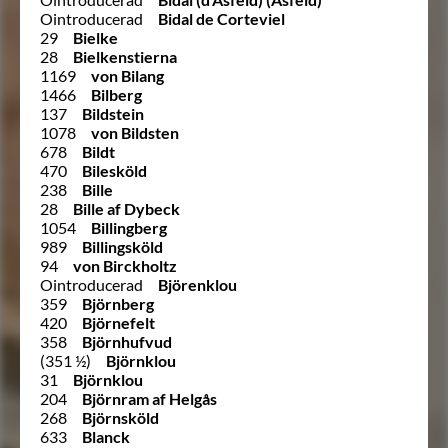
Ointroducerad
Bidal de Corteviel
29
Bielke
28
Bielkenstierna
1169
von Bilang
1466
Bilberg
137
Bildstein
1078
von Bildsten
678
Bildt
470
Bilesköld
238
Bille
28
Bille af Dybeck
1054
Billingberg
989
Billingsköld
94
von Birckholtz
Ointroducerad
Björenklou
359
Björnberg
420
Björnefelt
358
Björnhufvud
(351 ½)
Björnklou
31
Björnklou
204
Björnram af Helgås
268
Björnsköld
633
Blanck