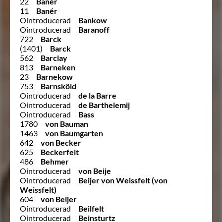
22
Banér
11
Banér
Ointroducerad
Bankow
Ointroducerad
Baranoff
722
Barck
(1401)
Barck
562
Barclay
813
Barneken
23
Barnekow
753
Barnsköld
Ointroducerad
de la Barre
Ointroducerad
de Barthelemij
Ointroducerad
Bass
1780
von Bauman
1463
von Baumgarten
642
von Becker
625
Beckerfelt
486
Behmer
Ointroducerad
von Beije
Ointroducerad
Beijer von Weissfelt (von
Weissfelt)
604
von Beijer
Ointroducerad
Beilfelt
Ointroducerad
Beinsturtz