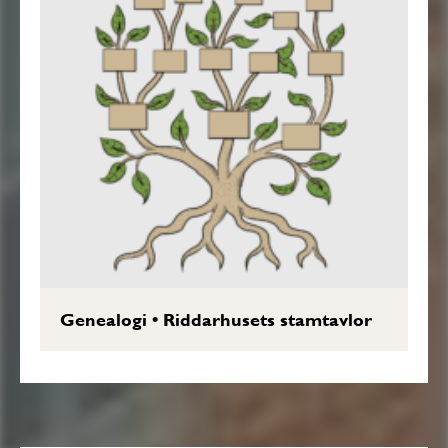
Genealogi
•
Riddarhusets stamtavlor