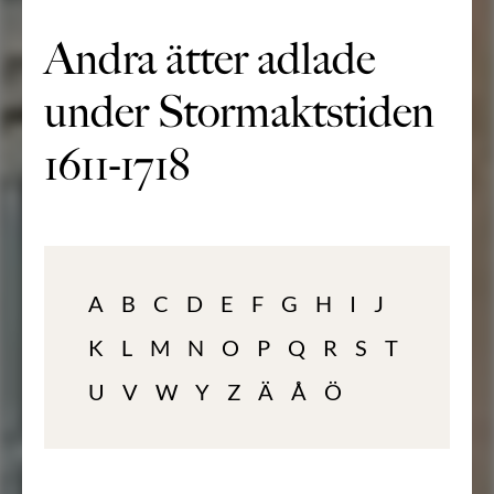
Andra ätter adlade
under Stormaktstiden
1611-1718
A
B
C
D
E
F
G
H
I
J
K
L
M
N
O
P
Q
R
S
T
U
V
W
Y
Z
Ä
Å
Ö