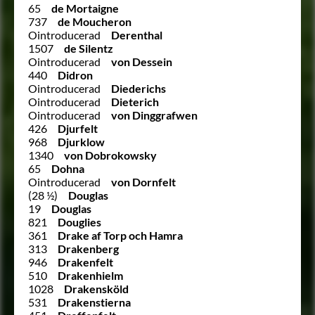
65
de Mortaigne
737
de Moucheron
Ointroducerad
Derenthal
1507
de Silentz
Ointroducerad
von Dessein
440
Didron
Ointroducerad
Diederichs
Ointroducerad
Dieterich
Ointroducerad
von Dinggrafwen
426
Djurfelt
968
Djurklow
1340
von Dobrokowsky
65
Dohna
Ointroducerad
von Dornfelt
(28 ½)
Douglas
19
Douglas
821
Douglies
361
Drake af Torp och Hamra
313
Drakenberg
946
Drakenfelt
510
Drakenhielm
1028
Drakensköld
531
Drakenstierna