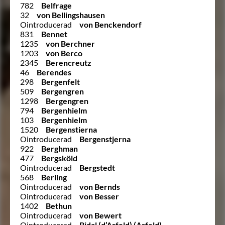
782
Belfrage
32
von Bellingshausen
Ointroducerad
von Benckendorf
831
Bennet
1235
von Berchner
1203
von Berco
2345
Berencreutz
46
Berendes
298
Bergenfelt
509
Bergengren
1298
Bergengren
794
Bergenhielm
103
Bergenhielm
1520
Bergenstierna
Ointroducerad
Bergenstjerna
922
Berghman
477
Bergsköld
Ointroducerad
Bergstedt
568
Berling
Ointroducerad
von Bernds
Ointroducerad
von Besser
1402
Bethun
Ointroducerad
von Bewert
Ointroducerad
Bidal (d’Asfeld) (Asfeld)