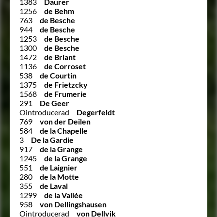
1383
Daurer
1256
de Behm
763
de Besche
944
de Besche
1253
de Besche
1300
de Besche
1472
de Briant
1136
de Corroset
538
de Courtin
1375
de Frietzcky
1568
de Frumerie
291
De Geer
Ointroducerad
Degerfeldt
769
von der Deilen
584
de la Chapelle
3
De la Gardie
917
de la Grange
1245
de la Grange
551
de Laignier
280
de la Motte
355
de Laval
1299
de la Vallée
958
von Dellingshausen
Ointroducerad
von Dellvik