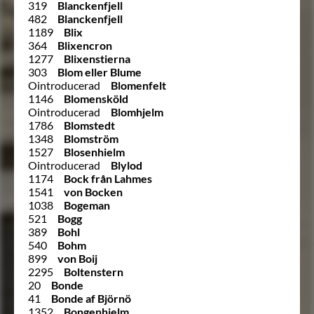
319
Blanckenfjell
482
Blanckenfjell
1189
Blix
364
Blixencron
1277
Blixenstierna
303
Blom eller Blume
Ointroducerad
Blomenfelt
1146
Blomensköld
Ointroducerad
Blomhjelm
1786
Blomstedt
1348
Blomström
1527
Blosenhielm
Ointroducerad
Blylod
1174
Bock från Lahmes
1541
von Bocken
1038
Bogeman
521
Bogg
389
Bohl
540
Bohm
899
von Boij
2295
Boltenstern
20
Bonde
41
Bonde af Björnö
1352
Bongenhielm