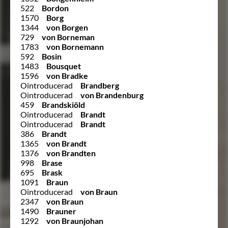
522
Bordon
1570
Borg
1344
von Borgen
729
von Borneman
1783
von Bornemann
592
Bosin
1483
Bousquet
1596
von Bradke
Ointroducerad
Brandberg
Ointroducerad
von Brandenburg
459
Brandskiöld
Ointroducerad
Brandt
Ointroducerad
Brandt
386
Brandt
1365
von Brandt
1376
von Brandten
998
Brase
695
Brask
1091
Braun
Ointroducerad
von Braun
2347
von Braun
1490
Brauner
1292
von Braunjohan