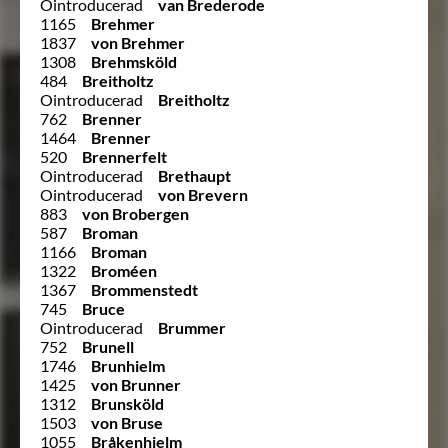
Ointroducerad
van Brederode
1165
Brehmer
1837
von Brehmer
1308
Brehmsköld
484
Breitholtz
Ointroducerad
Breitholtz
762
Brenner
1464
Brenner
520
Brennerfelt
Ointroducerad
Brethaupt
Ointroducerad
von Brevern
883
von Brobergen
587
Broman
1166
Broman
1322
Broméen
1367
Brommenstedt
745
Bruce
Ointroducerad
Brummer
752
Brunell
1746
Brunhielm
1425
von Brunner
1312
Brunsköld
1503
von Bruse
1055
Bråkenhielm