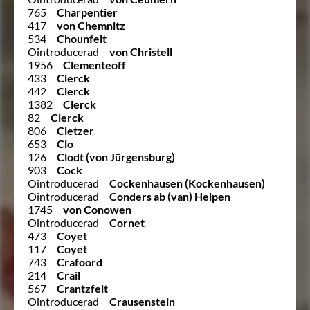
765
Charpentier
417
von Chemnitz
534
Chounfelt
Ointroducerad
von Christell
1956
Clementeoff
433
Clerck
442
Clerck
1382
Clerck
82
Clerck
806
Cletzer
653
Clo
126
Clodt (von Jürgensburg)
903
Cock
Ointroducerad
Cockenhausen (Kockenhausen)
Ointroducerad
Conders ab (van) Helpen
1745
von Conowen
Ointroducerad
Cornet
473
Coyet
117
Coyet
743
Crafoord
214
Crail
567
Crantzfelt
Ointroducerad
Crausenstein