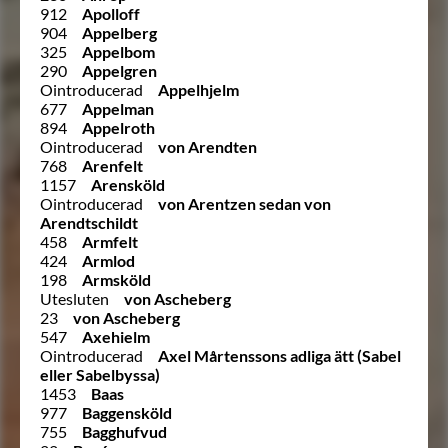
912
Apolloff
904
Appelberg
325
Appelbom
290
Appelgren
Ointroducerad
Appelhjelm
677
Appelman
894
Appelroth
Ointroducerad
von Arendten
768
Arenfelt
1157
Arensköld
Ointroducerad
von Arentzen sedan von
Arendtschildt
458
Armfelt
424
Armlod
198
Armsköld
Utesluten
von Ascheberg
23
von Ascheberg
547
Axehielm
Ointroducerad
Axel Mårtenssons adliga ätt (Sabel
eller Sabelbyssa)
1453
Baas
977
Baggensköld
755
Bagghufvud