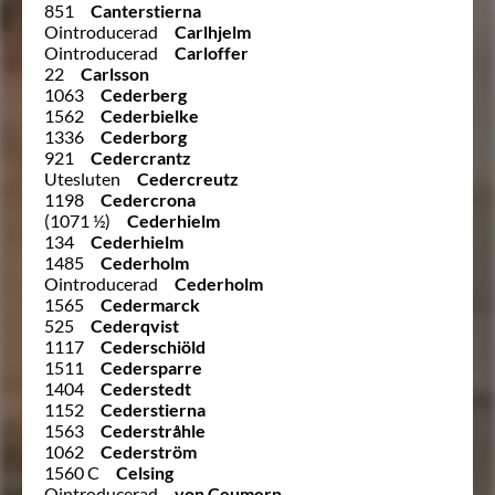
851
Canterstierna
Ointroducerad
Carlhjelm
Ointroducerad
Carloffer
22
Carlsson
1063
Cederberg
1562
Cederbielke
1336
Cederborg
921
Cedercrantz
Utesluten
Cedercreutz
1198
Cedercrona
(1071 ½)
Cederhielm
134
Cederhielm
1485
Cederholm
Ointroducerad
Cederholm
1565
Cedermarck
525
Cederqvist
1117
Cederschiöld
1511
Cedersparre
1404
Cederstedt
1152
Cederstierna
1563
Cederstråhle
1062
Cederström
1560 C
Celsing
Ointroducerad
von Ceumern