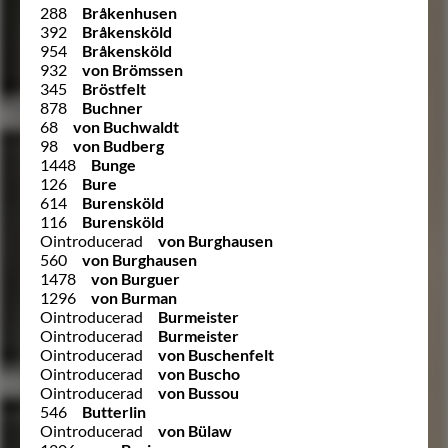
288
Bråkenhusen
392
Bråkensköld
954
Bråkensköld
932
von Brömssen
345
Bröstfelt
878
Buchner
68
von Buchwaldt
98
von Budberg
1448
Bunge
126
Bure
614
Burensköld
116
Burensköld
Ointroducerad
von Burghausen
560
von Burghausen
1478
von Burguer
1296
von Burman
Ointroducerad
Burmeister
Ointroducerad
Burmeister
Ointroducerad
von Buschenfelt
Ointroducerad
von Buscho
Ointroducerad
von Bussou
546
Butterlin
Ointroducerad
von Bülaw