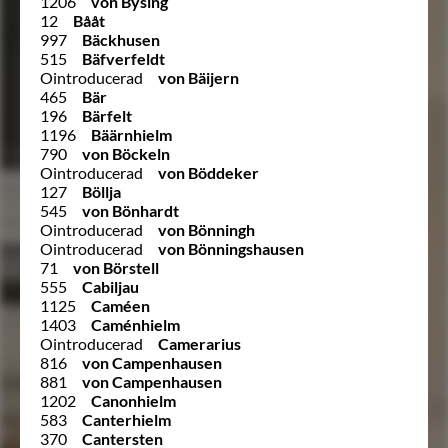
1206
von Bysing
12
Bååt
997
Bäckhusen
515
Bäfverfeldt
Ointroducerad
von Bäijern
465
Bär
196
Bärfelt
1196
Bäärnhielm
790
von Böckeln
Ointroducerad
von Böddeker
127
Böllja
545
von Bönhardt
Ointroducerad
von Bönningh
Ointroducerad
von Bönningshausen
71
von Börstell
555
Cabiljau
1125
Caméen
1403
Caménhielm
Ointroducerad
Camerarius
816
von Campenhausen
881
von Campenhausen
1202
Canonhielm
583
Canterhielm
370
Cantersten