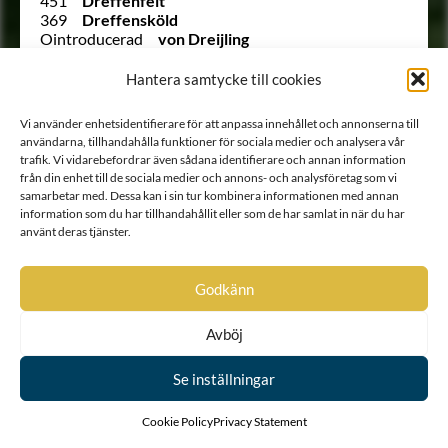
451
Dreffenfelt
369
Dreffensköld
Ointroducerad
von Dreijling
Ointroducerad
von Dreijling
1784
von Drenteln
Hantera samtycke till cookies
969
Drommel
445
Dromund
Vi använder enhetsidentifierare för att anpassa innehållet och annonserna till
1557
Drufva
användarna, tillhandahålla funktioner för sociala medier och analysera vår
Ointroducerad
Dublar
trafik. Vi vidarebefordrar även sådana identifierare och annan information
Ointroducerad
von Duderberg
från din enhet till de sociala medier och annons- och analysföretag som vi
Ointroducerad
von Dunte
samarbetar med. Dessa kan i sin tur kombinera informationen med annan
721
von Dunten
information som du har tillhandahållit eller som de har samlat in när du har
Ointroducerad
von Dunten
använt deras tjänster.
609
Duréel
773
Du Rees
422
Durell
Godkänn
666
Du Rietz
544
Dusensköld
Avböj
241
Duwall
64
Duwall
Se inställningar
Utesluten
von Düben
Utesluten
von Düben
1785
von Düben
Cookie Policy
Privacy Statement
135
von Düben