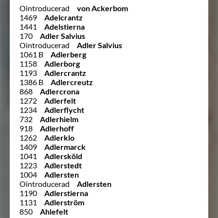
Ointroducerad
von Ackerbom
1469
Adelcrantz
1441
Adelstierna
170
Adler Salvius
Ointroducerad
Adler Salvius
1061 B
Adlerberg
1158
Adlerborg
1193
Adlercrantz
1386 B
Adlercreutz
868
Adlercrona
1272
Adlerfelt
1234
Adlerflycht
732
Adlerhielm
918
Adlerhoff
1262
Adlerklo
1409
Adlermarck
1041
Adlersköld
1223
Adlerstedt
1004
Adlersten
Ointroducerad
Adlersten
1190
Adlerstierna
1131
Adlerström
850
Ahlefelt