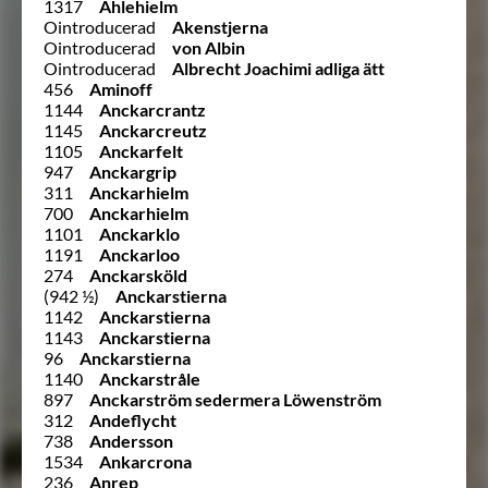
1317
Ahlehielm
Ointroducerad
Akenstjerna
Ointroducerad
von Albin
Ointroducerad
Albrecht Joachimi adliga ätt
456
Aminoff
1144
Anckarcrantz
1145
Anckarcreutz
1105
Anckarfelt
947
Anckargrip
311
Anckarhielm
700
Anckarhielm
1101
Anckarklo
1191
Anckarloo
274
Anckarsköld
(942 ½)
Anckarstierna
1142
Anckarstierna
1143
Anckarstierna
96
Anckarstierna
1140
Anckarstråle
897
Anckarström sedermera Löwenström
312
Andeflycht
738
Andersson
1534
Ankarcrona
236
Anrep