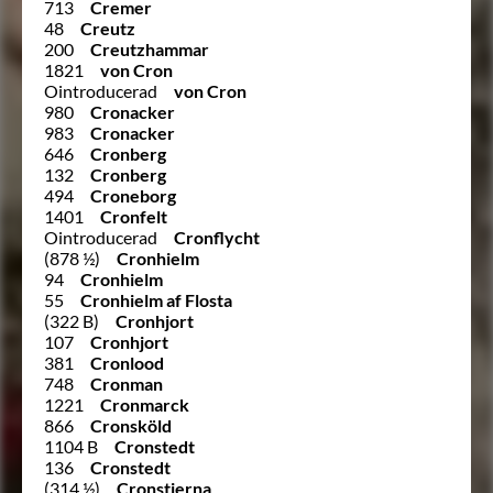
713
Cremer
48
Creutz
200
Creutzhammar
1821
von Cron
Ointroducerad
von Cron
980
Cronacker
983
Cronacker
646
Cronberg
132
Cronberg
494
Croneborg
1401
Cronfelt
Ointroducerad
Cronflycht
(878 ½)
Cronhielm
94
Cronhielm
55
Cronhielm af Flosta
(322 B)
Cronhjort
107
Cronhjort
381
Cronlood
748
Cronman
1221
Cronmarck
866
Cronsköld
1104 B
Cronstedt
136
Cronstedt
(314 ½)
Cronstierna