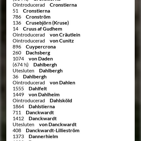
Ointroducerad
Cronstierna
51
Cronstierna
786
Cronström
136
Crusebjörn (Kruse)
14
Cruus af Gudhem
Ointroducerad
von Cräutlein
Ointroducerad
von Cunitz
896
Cuypercrona
260
Dachsberg
1074
von Daden
(674 ½)
Dahlbergh
Utesluten
Dahlbergh
36
Dahlbergh
Ointroducerad
von Dahlen
1555
Dahlfelt
1449
von Dahlheim
Ointroducerad
Dahlsköld
1864
Dahlstierna
711
Danckwardt
1412
Danckwardt
Utesluten
von Danckwardt
408
Danckwardt-Lillieström
1373
Dannerhielm