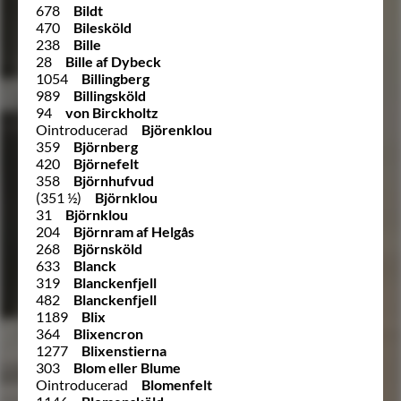
678
Bildt
470
Bilesköld
238
Bille
28
Bille af Dybeck
1054
Billingberg
989
Billingsköld
94
von Birckholtz
Ointroducerad
Björenklou
359
Björnberg
420
Björnefelt
358
Björnhufvud
(351 ½)
Björnklou
31
Björnklou
204
Björnram af Helgås
268
Björnsköld
633
Blanck
319
Blanckenfjell
482
Blanckenfjell
1189
Blix
364
Blixencron
1277
Blixenstierna
303
Blom eller Blume
Ointroducerad
Blomenfelt