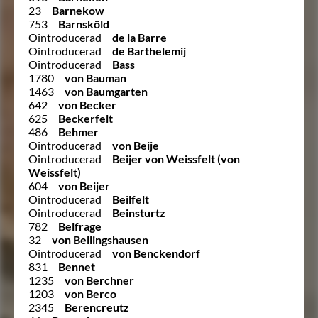
23
Barnekow
753
Barnsköld
Ointroducerad
de la Barre
Ointroducerad
de Barthelemij
Ointroducerad
Bass
1780
von Bauman
1463
von Baumgarten
642
von Becker
625
Beckerfelt
486
Behmer
Ointroducerad
von Beije
Ointroducerad
Beijer von Weissfelt (von
Weissfelt)
604
von Beijer
Ointroducerad
Beilfelt
Ointroducerad
Beinsturtz
782
Belfrage
32
von Bellingshausen
Ointroducerad
von Benckendorf
831
Bennet
1235
von Berchner
1203
von Berco
2345
Berencreutz