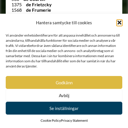
1375
de Frietzcky
1568
de Frumerie
291
De Geer
Ointroducerad
Degerfeldt
Hantera samtycke till cookies
769
von der Deilen
584
de la Chapelle
Vi använder enhetsidentifierare för att anpassa innehållet och annonserna till
3
De la Gardie
användarna, tillhandahålla funktioner för sociala medier och analysera vår
917
de la Grange
trafik. Vi vidarebefordrar även sådana identifierare och annan information
1245
de la Grange
från din enhet till de sociala medier och annons- och analysföretag som vi
551
de Laignier
samarbetar med. Dessa kan i sin tur kombinera informationen med annan
280
de la Motte
information som du har tillhandahållit eller som de har samlat in när du har
355
de Laval
använt deras tjänster.
1299
de la Vallée
958
von Dellingshausen
Ointroducerad
von Dellvik
Godkänn
65
de Mortaigne
737
de Moucheron
Avböj
Ointroducerad
Derenthal
1507
de Silentz
Ointroducerad
von Dessein
Se inställningar
440
Didron
Ointroducerad
Diederichs
Cookie Policy
Privacy Statement
Ointroducerad
Dieterich