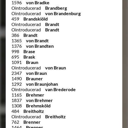
1596
von Bradke
Ointroducerad
Brandberg
Ointroducerad
von Brandenburg
459
Brandskiöld
Ointroducerad
Brandt
Ointroducerad
Brandt
386
Brandt
1365
von Brandt
1376
von Brandten
998
Brase
695
Brask
1091
Braun
Ointroducerad
von Braun
2347
von Braun
1490
Brauner
1292
von Braunjohan
Ointroducerad
van Brederode
1165
Brehmer
1837
von Brehmer
1308
Brehmsköld
484
Breitholtz
Ointroducerad
Breitholtz
762
Brenner
1464
Brenner