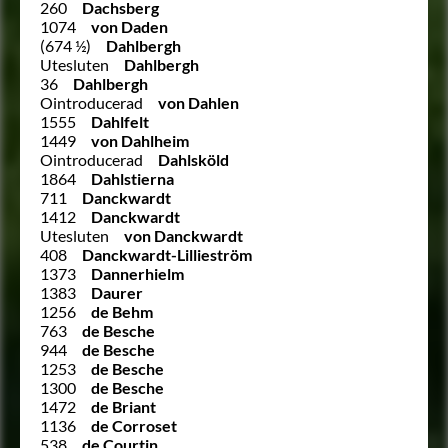
260
Dachsberg
1074
von Daden
(674 ½)
Dahlbergh
Utesluten
Dahlbergh
36
Dahlbergh
Ointroducerad
von Dahlen
1555
Dahlfelt
1449
von Dahlheim
Ointroducerad
Dahlsköld
1864
Dahlstierna
711
Danckwardt
1412
Danckwardt
Utesluten
von Danckwardt
408
Danckwardt-Lillieström
1373
Dannerhielm
1383
Daurer
1256
de Behm
763
de Besche
944
de Besche
1253
de Besche
1300
de Besche
1472
de Briant
1136
de Corroset
538
de Courtin