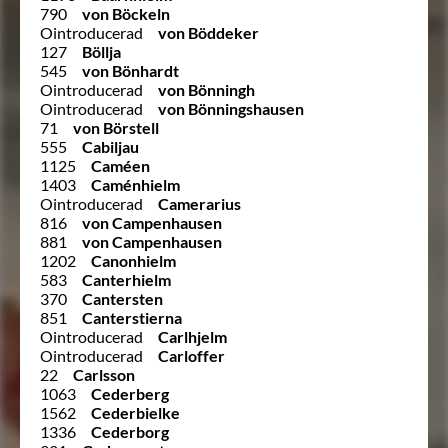
790
von Böckeln
Ointroducerad
von Böddeker
127
Böllja
545
von Bönhardt
Ointroducerad
von Bönningh
Ointroducerad
von Bönningshausen
71
von Börstell
555
Cabiljau
1125
Caméen
1403
Caménhielm
Ointroducerad
Camerarius
816
von Campenhausen
881
von Campenhausen
1202
Canonhielm
583
Canterhielm
370
Cantersten
851
Canterstierna
Ointroducerad
Carlhjelm
Ointroducerad
Carloffer
22
Carlsson
1063
Cederberg
1562
Cederbielke
1336
Cederborg