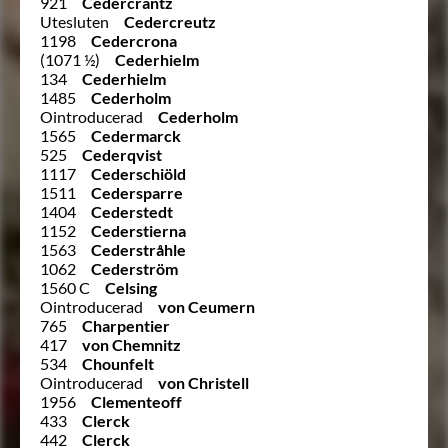
921
Cedercrantz
Utesluten
Cedercreutz
1198
Cedercrona
(1071 ½)
Cederhielm
134
Cederhielm
1485
Cederholm
Ointroducerad
Cederholm
1565
Cedermarck
525
Cederqvist
1117
Cederschiöld
1511
Cedersparre
1404
Cederstedt
1152
Cederstierna
1563
Cederstråhle
1062
Cederström
1560 C
Celsing
Ointroducerad
von Ceumern
765
Charpentier
417
von Chemnitz
534
Chounfelt
Ointroducerad
von Christell
1956
Clementeoff
433
Clerck
442
Clerck