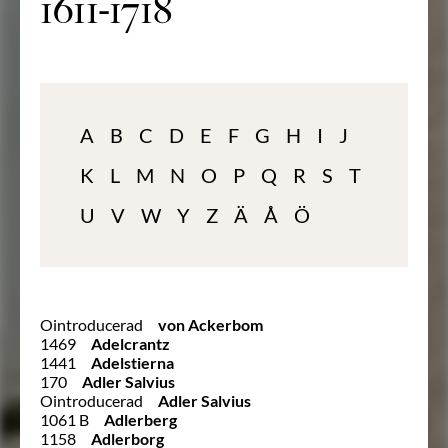
1611-1718
A
B
C
D
E
F
G
H
I
J
K
L
M
N
O
P
Q
R
S
T
U
V
W
Y
Z
Ä
Å
Ö
Ointroducerad
von Ackerbom
1469
Adelcrantz
1441
Adelstierna
170
Adler Salvius
Ointroducerad
Adler Salvius
1061 B
Adlerberg
1158
Adlerborg