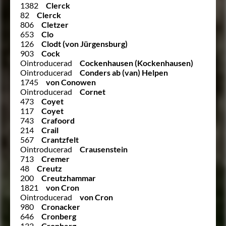
1382
Clerck
82
Clerck
806
Cletzer
653
Clo
126
Clodt (von Jürgensburg)
903
Cock
Ointroducerad
Cockenhausen (Kockenhausen)
Ointroducerad
Conders ab (van) Helpen
1745
von Conowen
Ointroducerad
Cornet
473
Coyet
117
Coyet
743
Crafoord
214
Crail
567
Crantzfelt
Ointroducerad
Crausenstein
713
Cremer
48
Creutz
200
Creutzhammar
1821
von Cron
Ointroducerad
von Cron
980
Cronacker
646
Cronberg
132
Cronberg