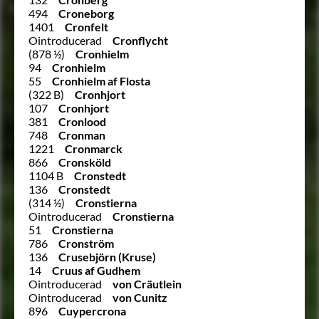
494
Croneborg
1401
Cronfelt
Ointroducerad
Cronflycht
(878 ½)
Cronhielm
94
Cronhielm
55
Cronhielm af Flosta
(322 B)
Cronhjort
107
Cronhjort
381
Cronlood
748
Cronman
1221
Cronmarck
866
Cronsköld
1104 B
Cronstedt
136
Cronstedt
(314 ½)
Cronstierna
Ointroducerad
Cronstierna
51
Cronstierna
786
Cronström
136
Crusebjörn (Kruse)
14
Cruus af Gudhem
Ointroducerad
von Cräutlein
Ointroducerad
von Cunitz
896
Cuypercrona