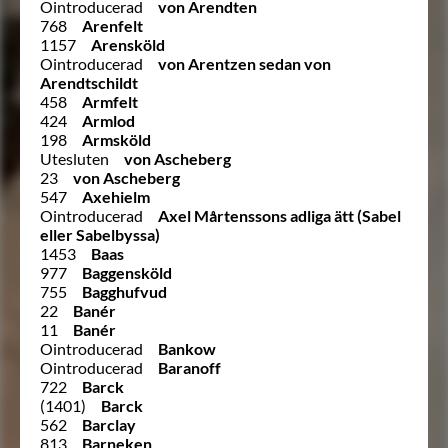
Ointroducerad
von Arendten
768
Arenfelt
1157
Arensköld
Ointroducerad
von Arentzen sedan von
Arendtschildt
458
Armfelt
424
Armlod
198
Armsköld
Utesluten
von Ascheberg
23
von Ascheberg
547
Axehielm
Ointroducerad
Axel Mårtenssons adliga ätt (Sabel
eller Sabelbyssa)
1453
Baas
977
Baggensköld
755
Bagghufvud
22
Banér
11
Banér
Ointroducerad
Bankow
Ointroducerad
Baranoff
722
Barck
(1401)
Barck
562
Barclay
813
Barneken