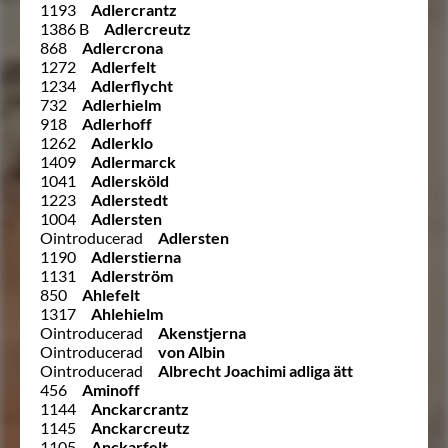
1193
Adlercrantz
1386 B
Adlercreutz
868
Adlercrona
1272
Adlerfelt
1234
Adlerflycht
732
Adlerhielm
918
Adlerhoff
1262
Adlerklo
1409
Adlermarck
1041
Adlersköld
1223
Adlerstedt
1004
Adlersten
Ointroducerad
Adlersten
1190
Adlerstierna
1131
Adlerström
850
Ahlefelt
1317
Ahlehielm
Ointroducerad
Akenstjerna
Ointroducerad
von Albin
Ointroducerad
Albrecht Joachimi adliga ätt
456
Aminoff
1144
Anckarcrantz
1145
Anckarcreutz
1105
Anckarfelt