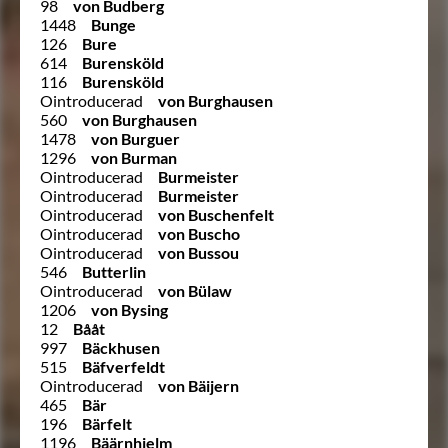
98
von Budberg
1448
Bunge
126
Bure
614
Burensköld
116
Burensköld
Ointroducerad
von Burghausen
560
von Burghausen
1478
von Burguer
1296
von Burman
Ointroducerad
Burmeister
Ointroducerad
Burmeister
Ointroducerad
von Buschenfelt
Ointroducerad
von Buscho
Ointroducerad
von Bussou
546
Butterlin
Ointroducerad
von Bülaw
1206
von Bysing
12
Bååt
997
Bäckhusen
515
Bäfverfeldt
Ointroducerad
von Bäijern
465
Bär
196
Bärfelt
1196
Bäärnhielm