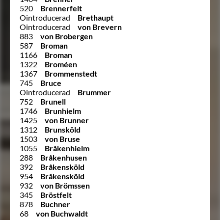
520
Brennerfelt
Ointroducerad
Brethaupt
Ointroducerad
von Brevern
883
von Brobergen
587
Broman
1166
Broman
1322
Broméen
1367
Brommenstedt
745
Bruce
Ointroducerad
Brummer
752
Brunell
1746
Brunhielm
1425
von Brunner
1312
Brunsköld
1503
von Bruse
1055
Bråkenhielm
288
Bråkenhusen
392
Bråkensköld
954
Bråkensköld
932
von Brömssen
345
Bröstfelt
878
Buchner
68
von Buchwaldt