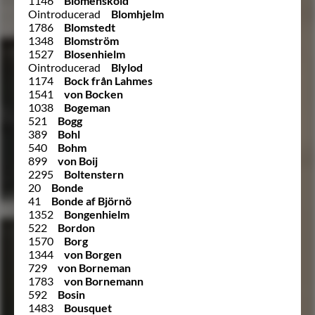
1146
Blomensköld
Ointroducerad
Blomhjelm
1786
Blomstedt
1348
Blomström
1527
Blosenhielm
Ointroducerad
Blylod
1174
Bock från Lahmes
1541
von Bocken
1038
Bogeman
521
Bogg
389
Bohl
540
Bohm
899
von Boij
2295
Boltenstern
20
Bonde
41
Bonde af Björnö
1352
Bongenhielm
522
Bordon
1570
Borg
1344
von Borgen
729
von Borneman
1783
von Bornemann
592
Bosin
1483
Bousquet