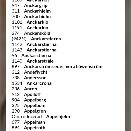
947
Anckargrip
311
Anckarhielm
700
Anckarhielm
1101
Anckarklo
1191
Anckarloo
274
Anckarsköld
(942 ½)
Anckarstierna
1142
Anckarstierna
1143
Anckarstierna
96
Anckarstierna
1140
Anckarstråle
897
Anckarström sedermera Löwenström
312
Andeflycht
738
Andersson
1534
Ankarcrona
236
Anrep
912
Apolloff
904
Appelberg
325
Appelbom
290
Appelgren
Ointroducerad
Appelhjelm
677
Appelman
894
Appelroth