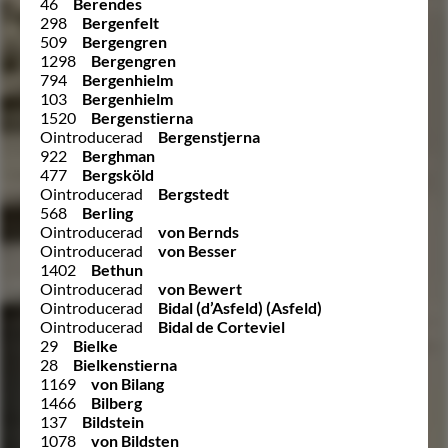
46
Berendes
298
Bergenfelt
509
Bergengren
1298
Bergengren
794
Bergenhielm
103
Bergenhielm
1520
Bergenstierna
Ointroducerad
Bergenstjerna
922
Berghman
477
Bergsköld
Ointroducerad
Bergstedt
568
Berling
Ointroducerad
von Bernds
Ointroducerad
von Besser
1402
Bethun
Ointroducerad
von Bewert
Ointroducerad
Bidal (d’Asfeld) (Asfeld)
Ointroducerad
Bidal de Corteviel
29
Bielke
28
Bielkenstierna
1169
von Bilang
1466
Bilberg
137
Bildstein
1078
von Bildsten