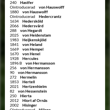
240
Hastfer
Ointroducerad
von Hauswolff
1880
von Hauswolff
Ointroducerad
Hedercrantz
1634
Hedersköld
2066
Hedersvärd
288
von Hegardt
2025
von Heidenstam
1983
Heijkenskjöld
1841
von Heland
1669
von Hempel
1670
von Henel
1928
Hercules
1896 B
von Hermansson
256
von Hermansson
90
von Hermansson
272
Hermelin
1853
Hertell
2021
Hertzenhielm
82
von Hessenstein
250
Hierta
2012
Hiort af Ornäs
2002
Hisinger
Ointroducerad
Hjärne