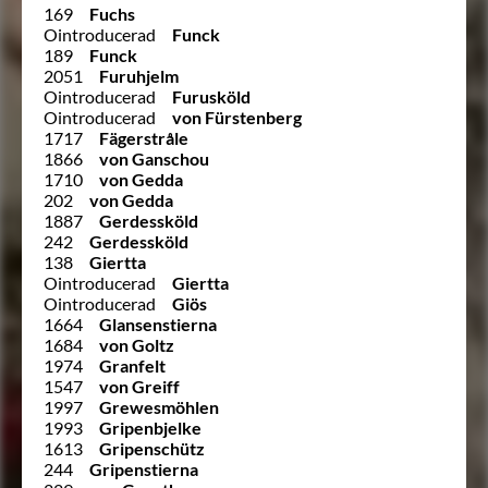
169
Fuchs
Ointroducerad
Funck
189
Funck
2051
Furuhjelm
Ointroducerad
Furusköld
Ointroducerad
von Fürstenberg
1717
Fägerstråle
1866
von Ganschou
1710
von Gedda
202
von Gedda
1887
Gerdessköld
242
Gerdessköld
138
Giertta
Ointroducerad
Giertta
Ointroducerad
Giös
1664
Glansenstierna
1684
von Goltz
1974
Granfelt
1547
von Greiff
1997
Grewesmöhlen
1993
Gripenbjelke
1613
Gripenschütz
244
Gripenstierna