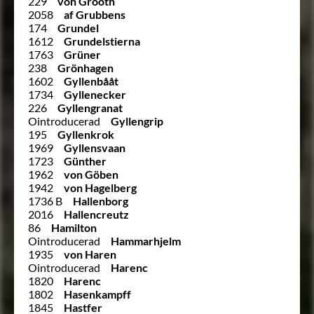
229
von Grooth
2058
af Grubbens
174
Grundel
1612
Grundelstierna
1763
Grüner
238
Grönhagen
1602
Gyllenbååt
1734
Gyllenecker
226
Gyllengranat
Ointroducerad
Gyllengrip
195
Gyllenkrok
1969
Gyllensvaan
1723
Günther
1962
von Göben
1942
von Hagelberg
1736 B
Hallenborg
2016
Hallencreutz
86
Hamilton
Ointroducerad
Hammarhjelm
1935
von Haren
Ointroducerad
Harenc
1820
Harenc
1802
Hasenkampff
1845
Hastfer