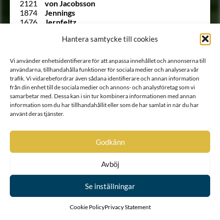
2121
von Jacobsson
1874
Jennings
1676
Jernfeltz
Ointroducerad
Julinsköld
Hantera samtycke till cookies
Ointroducerad
af Justrick
235
Kalling
91
Kalling
Vi använder enhetsidentifierare för att anpassa innehållet och annonserna till
1934
Kanefehr
användarna, tillhandahålla funktioner för sociala medier och analysera vår
231
von Kaulbars
trafik. Vi vidarebefordrar även sådana identifierare och annan information
1895
von Kemna
från din enhet till de sociala medier och annons- och analysföretag som vi
Ointroducerad
von Kirchbach
samarbetar med. Dessa kan i sin tur kombinera informationen med annan
information som du har tillhandahållit eller som de har samlat in när du har
2023
Kjerrmansköld
använt deras tjänster.
1949
von Kjörning
Ointroducerad
Klinckowström
262
Klinckowström
Godkänn
1674
Klingfelt
257
Klingspor
1838
Kloo
Avböj
1976
von Knorring
177
von Knorring
Se inställningar
206
von Kochen
(1737 B)
Kock von Gyllenstein
Cookie Policy
Privacy Statement
160
Koskull
184
Koskull