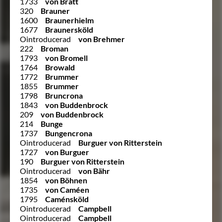
1733
von Bratt
320
Brauner
1600
Braunerhielm
1677
Braunersköld
Ointroducerad
von Brehmer
222
Broman
1793
von Bromell
1764
Browald
1772
Brummer
1855
Brummer
1798
Bruncrona
1843
von Buddenbrock
209
von Buddenbrock
214
Bunge
1737
Bungencrona
Ointroducerad
Burguer von Ritterstein
1727
von Burguer
190
Burguer von Ritterstein
Ointroducerad
von Bähr
1854
von Böhnen
1735
von Caméen
1795
Caménsköld
Ointroducerad
Campbell
Ointroducerad
Campbell