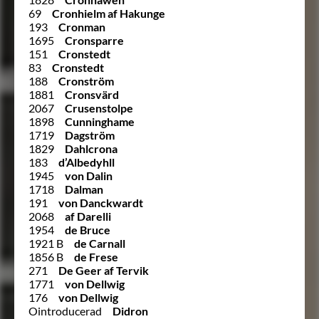
69
Cronhielm af Hakunge
193
Cronman
1695
Cronsparre
151
Cronstedt
83
Cronstedt
188
Cronström
1881
Cronsvärd
2067
Crusenstolpe
1898
Cunninghame
1719
Dagström
1829
Dahlcrona
183
d’Albedyhll
1945
von Dalin
1718
Dalman
191
von Danckwardt
2068
af Darelli
1954
de Bruce
1921 B
de Carnall
1856 B
de Frese
271
De Geer af Tervik
1771
von Dellwig
176
von Dellwig
Ointroducerad
Didron