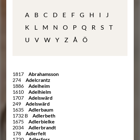
A
B
C
D
E
F
G
H
I
J
K
L
M
N
O
P
Q
R
S
T
U
V
W
Y
Z
Å
Ö
1817
Abrahamsson
274
Adelcrantz
1886
Adelheim
1610
Adelhielm
1707
Adelswärd
249
Adelswärd
1635
Adlerbaum
1732 B
Adlerbeth
1675
Adlerbielke
2034
Adlerbrandt
178
Adlerfelt
1720
Adlerfors