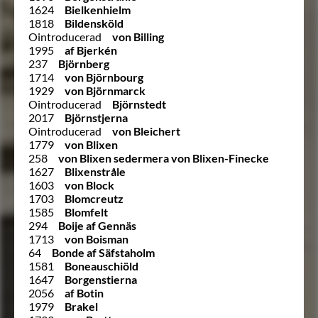
1624
Bielkenhielm
1818
Bildensköld
Ointroducerad
von Billing
1995
af Bjerkén
237
Björnberg
1714
von Björnbourg
1929
von Björnmarck
Ointroducerad
Björnstedt
2017
Björnstjerna
Ointroducerad
von Bleichert
1779
von Blixen
258
von Blixen sedermera von Blixen-Finecke
1627
Blixenstråle
1603
von Block
1703
Blomcreutz
1585
Blomfelt
294
Boije af Gennäs
1713
von Boisman
64
Bonde af Säfstaholm
1581
Boneauschiöld
1647
Borgenstierna
2056
af Botin
1979
Brakel