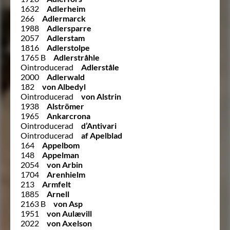
1632
Adlerheim
266
Adlermarck
1988
Adlersparre
2057
Adlerstam
1816
Adlerstolpe
1765 B
Adlerstråhle
Ointroducerad
Adlerståle
2000
Adlerwald
182
von Albedyl
Ointroducerad
von Alstrin
1938
Alströmer
1965
Ankarcrona
Ointroducerad
d’Antivari
Ointroducerad
af Apelblad
164
Appelbom
148
Appelman
2054
von Arbin
1704
Arenhielm
213
Armfelt
1885
Arnell
2163 B
von Asp
1951
von Aulævill
2022
von Axelson