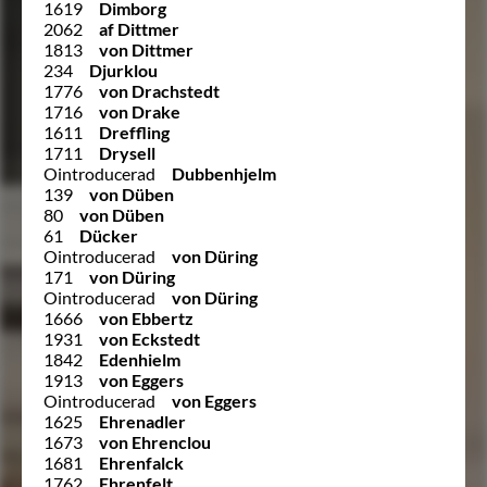
1619
Dimborg
2062
af Dittmer
1813
von Dittmer
234
Djurklou
1776
von Drachstedt
1716
von Drake
1611
Dreffling
1711
Drysell
Ointroducerad
Dubbenhjelm
139
von Düben
80
von Düben
61
Dücker
Ointroducerad
von Düring
171
von Düring
Ointroducerad
von Düring
1666
von Ebbertz
1931
von Eckstedt
1842
Edenhielm
1913
von Eggers
Ointroducerad
von Eggers
1625
Ehrenadler
1673
von Ehrenclou
1681
Ehrenfalck
1762
Ehrenfelt