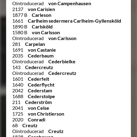
Ointroducerad
von Campenhausen
2137
von Carisien
1877 B
Carleson
1661
Carlheim sedermera Carlheim-Gyllensköld
1890 B
Carlsköld
1580 B
von Carlsson
Ointroducerad
von Carlsson
281
Carpelan
1691
von Castanie
2035
Cederbaum
Ointroducerad
Cederbielke
143
Cedercreutz
Ointroducerad
Cedercreutz
1601
Cederfelt
1640
Cederflycht
2042
Cederstam
1688
Cederstolpe
211
Cederström
2041
von Celse
1725
von Christierson
2020
Conradi
68
Creutz
Ointroducerad
Creutz
1828
Cronhawen