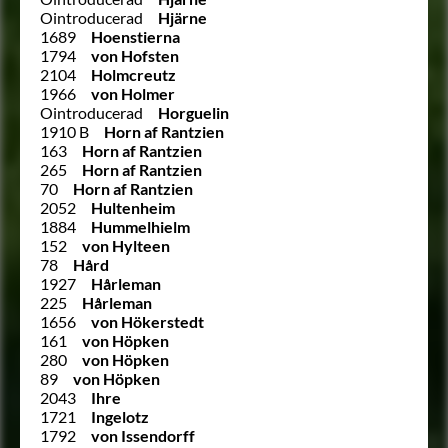
Ointroducerad
Hjärne
1689
Hoenstierna
1794
von Hofsten
2104
Holmcreutz
1966
von Holmer
Ointroducerad
Horguelin
1910 B
Horn af Rantzien
163
Horn af Rantzien
265
Horn af Rantzien
70
Horn af Rantzien
2052
Hultenheim
1884
Hummelhielm
152
von Hylteen
78
Hård
1927
Hårleman
225
Hårleman
1656
von Hökerstedt
161
von Höpken
280
von Höpken
89
von Höpken
2043
Ihre
1721
Ingelotz
1792
von Issendorff