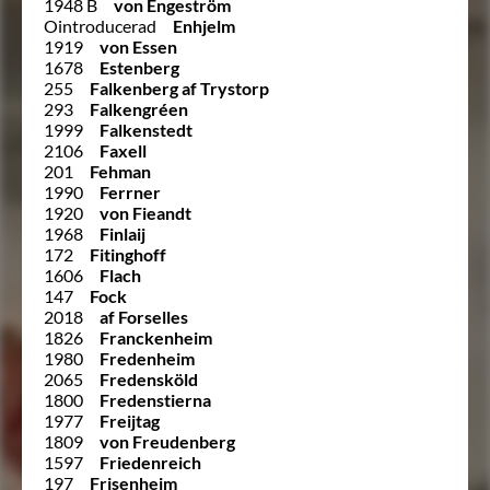
1948 B
von Engeström
Ointroducerad
Enhjelm
1919
von Essen
1678
Estenberg
255
Falkenberg af Trystorp
293
Falkengréen
1999
Falkenstedt
2106
Faxell
201
Fehman
1990
Ferrner
1920
von Fieandt
1968
Finlaij
172
Fitinghoff
1606
Flach
147
Fock
2018
af Forselles
1826
Franckenheim
1980
Fredenheim
2065
Fredensköld
1800
Fredenstierna
1977
Freijtag
1809
von Freudenberg
1597
Friedenreich
197
Frisenheim