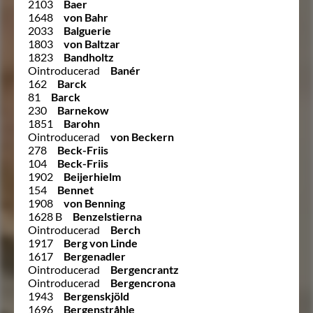
2103
Baer
1648
von Bahr
2033
Balguerie
1803
von Baltzar
1823
Bandholtz
Ointroducerad
Banér
162
Barck
81
Barck
230
Barnekow
1851
Barohn
Ointroducerad
von Beckern
278
Beck-Friis
104
Beck-Friis
1902
Beijerhielm
154
Bennet
1908
von Benning
1628 B
Benzelstierna
Ointroducerad
Berch
1917
Berg von Linde
1617
Bergenadler
Ointroducerad
Bergencrantz
Ointroducerad
Bergencrona
1943
Bergenskjöld
1696
Bergenstråhle