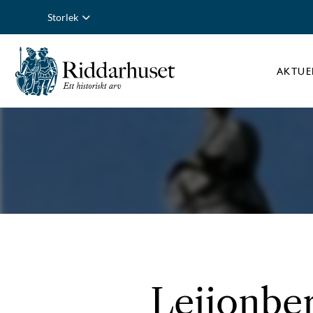
Storlek
AKTUE
Leijonber