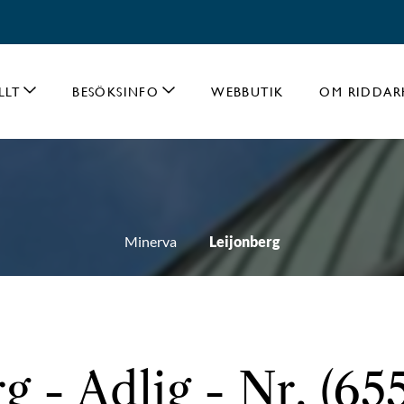
LLT
BESÖKSINFO
WEBBUTIK
OM RIDDAR
Minerva
Leijonberg
g - Adlig - Nr. (65