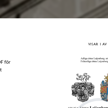
VISAR
1
AV
DF för
t