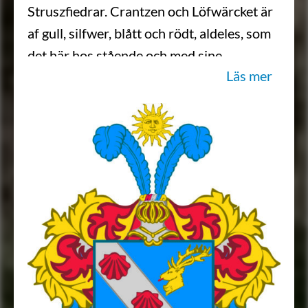
Struszfiedrar. Crantzen och Löfwärcket är
af gull, silfwer, blått och rödt, aldeles, som
det här hos stående och med sine
Läs mer
egentelige färgor afmåhlade Wapen det
utwijsar.”
Sköldebrevet i original, FRH.
Transkription: Göran Mörner, 2016-01-
28.