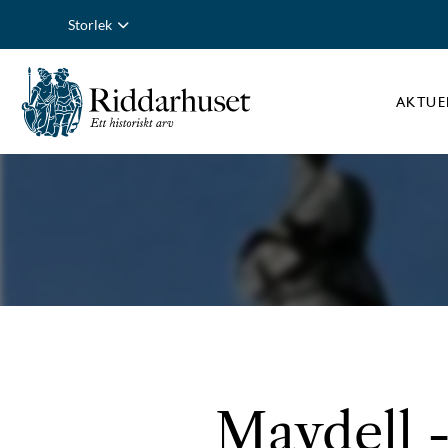
Storlek
AKTUE
Maydell -