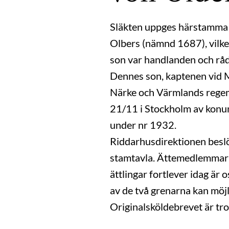
Släkten uppges härstamma 
Olbers (nämnd 1687), vilke
son var handlanden och rå
Dennes son, kaptenen vid 
Närke och Värmlands regem
21/11 i Stockholm av konu
under nr 1932.
Riddarhusdirektionen beslö
stamtavla. Ättemedlemmarna
ättlingar fortlever idag är
av de två grenarna kan möjl
Originalsköldebrevet är tr