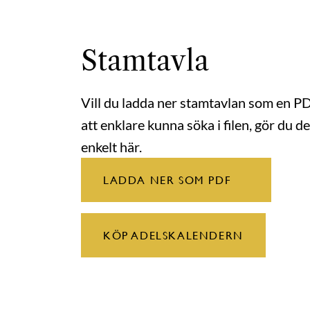
Stamtavla
Vill du ladda ner stamtavlan som en P
att enklare kunna söka i filen, gör du de
enkelt här.
LADDA NER SOM PDF
KÖP ADELSKALENDERN