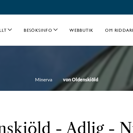
LLT
BESÖKSINFO
WEBBUTIK
OM RIDDAR
Minerva
von Oldenskiöld
skiöld - Adlig - N