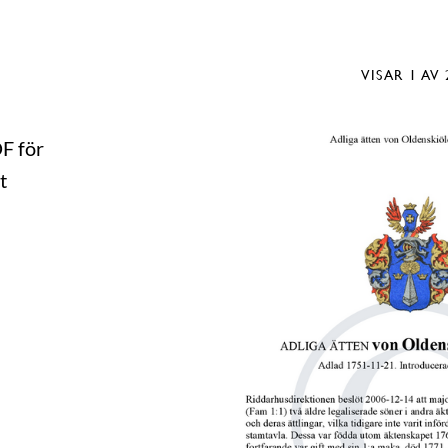
VISAR
1
AV 
DF för
t