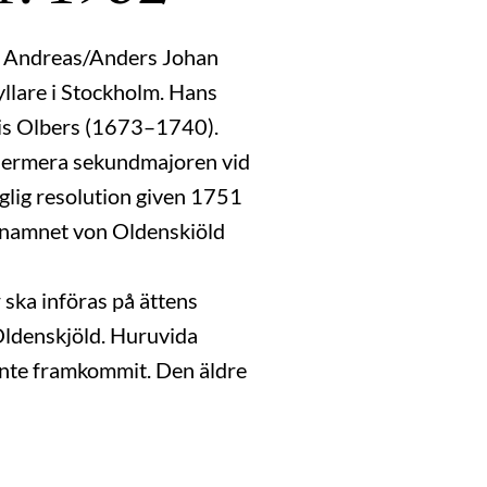
n Andreas/Anders Johan
yllare i Stockholm. Hans
is Olbers (1673–1740).
edermera sekundmajoren vid
lig resolution given 1751
 namnet von Oldenskiöld
 ska införas på ättens
Oldenskjöld. Huruvida
 inte framkommit. Den äldre