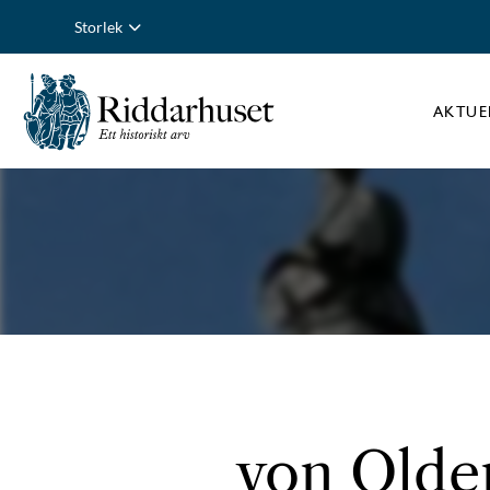
Storlek
AKTUE
von Olden