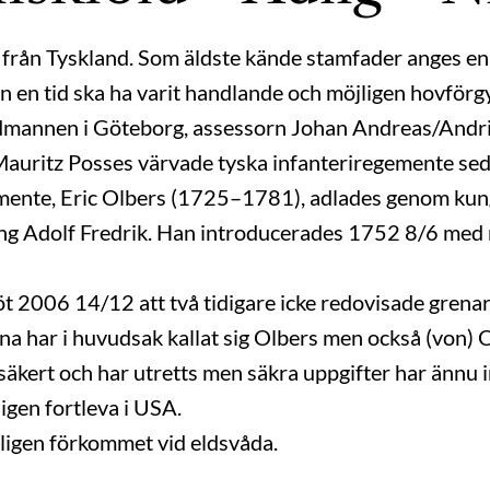
från Tyskland. Som äldste kände stamfader anges e
n en tid ska ha varit handlande och möjligen hovförg
dmannen i Göteborg, assessorn Johan Andreas/Andr
Mauritz Posses värvade tyska infanteriregemente s
ente, Eric Olbers (1725–1781), adlades genom kung
ng Adolf Fredrik. Han introducerades 1752 8/6 med
t 2006 14/12 att två tidigare icke redovisade grenar
 har i huvudsak kallat sig Olbers men också (von) 
 osäkert och har utretts men säkra uppgifter har ännu
igen fortleva i USA.
oligen förkommet vid eldsvåda.