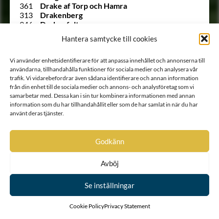
361
Drake af Torp och Hamra
313
Drakenberg
946
Drakenfelt
510
Drakenhielm
Hantera samtycke till cookies
1028
Drakensköld
531
Drakenstierna
451
Dreffenfelt
Vi använder enhetsidentifierare för att anpassa innehållet och annonserna till
användarna, tillhandahålla funktioner för sociala medier och analysera vår
369
Dreffensköld
trafik. Vi vidarebefordrar även sådana identifierare och annan information
Ointroducerad
von Dreijling
från din enhet till de sociala medier och annons- och analysföretag som vi
Ointroducerad
von Dreijling
samarbetar med. Dessa kan i sin tur kombinera informationen med annan
1784
von Drenteln
information som du har tillhandahållit eller som de har samlat in när du har
969
Drommel
använt deras tjänster.
445
Dromund
1557
Drufva
Ointroducerad
Dublar
Godkänn
Ointroducerad
von Duderberg
Ointroducerad
von Dunte
Avböj
721
von Dunten
Ointroducerad
von Dunten
609
Duréel
Se inställningar
773
Du Rees
422
Durell
Cookie Policy
Privacy Statement
666
Du Rietz