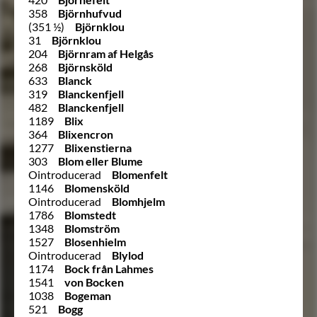
358
Björnhufvud
(351 ½)
Björnklou
31
Björnklou
204
Björnram af Helgås
268
Björnsköld
633
Blanck
319
Blanckenfjell
482
Blanckenfjell
1189
Blix
364
Blixencron
1277
Blixenstierna
303
Blom eller Blume
Ointroducerad
Blomenfelt
1146
Blomensköld
Ointroducerad
Blomhjelm
1786
Blomstedt
1348
Blomström
1527
Blosenhielm
Ointroducerad
Blylod
1174
Bock från Lahmes
1541
von Bocken
1038
Bogeman
521
Bogg