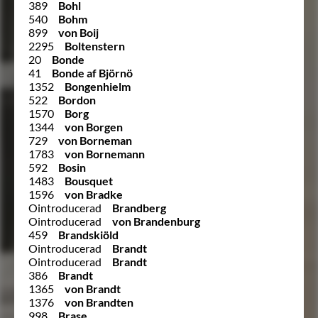
389
Bohl
540
Bohm
899
von Boij
2295
Boltenstern
20
Bonde
41
Bonde af Björnö
1352
Bongenhielm
522
Bordon
1570
Borg
1344
von Borgen
729
von Borneman
1783
von Bornemann
592
Bosin
1483
Bousquet
1596
von Bradke
Ointroducerad
Brandberg
Ointroducerad
von Brandenburg
459
Brandskiöld
Ointroducerad
Brandt
Ointroducerad
Brandt
386
Brandt
1365
von Brandt
1376
von Brandten
998
Brase