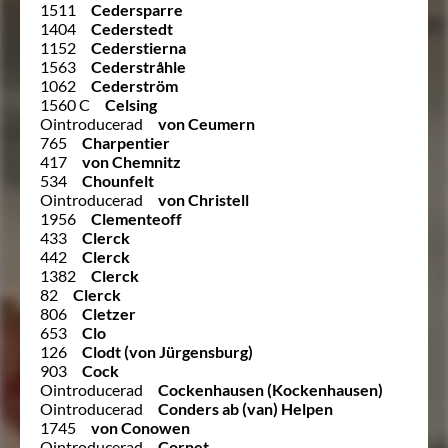
1511
Cedersparre
1404
Cederstedt
1152
Cederstierna
1563
Cederstråhle
1062
Cederström
1560 C
Celsing
Ointroducerad
von Ceumern
765
Charpentier
417
von Chemnitz
534
Chounfelt
Ointroducerad
von Christell
1956
Clementeoff
433
Clerck
442
Clerck
1382
Clerck
82
Clerck
806
Cletzer
653
Clo
126
Clodt (von Jürgensburg)
903
Cock
Ointroducerad
Cockenhausen (Kockenhausen)
Ointroducerad
Conders ab (van) Helpen
1745
von Conowen
Ointroducerad
Cornet