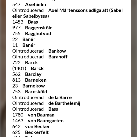
547
Axehielm
Ointroducerad
Axel Mårtenssons adliga ätt (Sabel
eller Sabelbyssa)
1453
Baas
977
Baggensköld
755
Bagghufvud
22
Banér
11
Banér
Ointroducerad
Bankow
Ointroducerad
Baranoff
722
Barck
(1401)
Barck
562
Barclay
813
Barneken
23
Barnekow
753
Barnsköld
Ointroducerad
de la Barre
Ointroducerad
de Barthelemij
Ointroducerad
Bass
1780
von Bauman
1463
von Baumgarten
642
von Becker
625
Beckerfelt