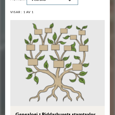
VISAR :
1
AV 1
Genealogi
•
Riddarhusets stamtavlor