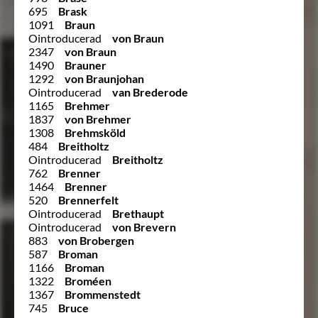
695
Brask
1091
Braun
Ointroducerad
von Braun
2347
von Braun
1490
Brauner
1292
von Braunjohan
Ointroducerad
van Brederode
1165
Brehmer
1837
von Brehmer
1308
Brehmsköld
484
Breitholtz
Ointroducerad
Breitholtz
762
Brenner
1464
Brenner
520
Brennerfelt
Ointroducerad
Brethaupt
Ointroducerad
von Brevern
883
von Brobergen
587
Broman
1166
Broman
1322
Broméen
1367
Brommenstedt
745
Bruce