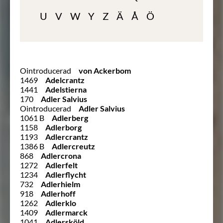
U
V
W
Y
Z
Ä
Å
Ö
Ointroducerad
von Ackerbom
1469
Adelcrantz
1441
Adelstierna
170
Adler Salvius
Ointroducerad
Adler Salvius
1061 B
Adlerberg
1158
Adlerborg
1193
Adlercrantz
1386 B
Adlercreutz
868
Adlercrona
1272
Adlerfelt
1234
Adlerflycht
732
Adlerhielm
918
Adlerhoff
1262
Adlerklo
1409
Adlermarck
1041
Adlersköld