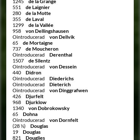
1245
de la Grange
551
de Laignier
280
de la Motte
355
de Laval
1299
de la Vallée
958
von Dellingshausen
Ointroducerad
von Dellvik
65
de Mortaigne
737
de Moucheron
Ointroducerad
Derenthal
1507
de Silentz
Ointroducerad
von Dessein
440
Didron
Ointroducerad
Diederichs
Ointroducerad
Dieterich
Ointroducerad
von Dinggrafwen
426
Djurfelt
968
Djurklow
1340
von Dobrokowsky
65
Dohna
Ointroducerad
von Dornfelt
(28 ½)
Douglas
19
Douglas
821
Douglies