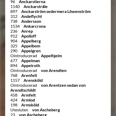
96
Anckarstierna
1140
Anckarstråle
897
Anckarström sedermera Löwenström
312
Andeflycht
738
Andersson
1534
Ankarcrona
236
Anrep
912
Apolloff
904
Appelberg
325
Appelbom
290
Appelgren
Ointroducerad
Appelhjelm
677
Appelman
894
Appelroth
Ointroducerad
von Arendten
768
Arenfelt
1157
Arensköld
Ointroducerad
von Arentzen sedan von
Arendtschildt
458
Armfelt
424
Armlod
198
Armsköld
Utesluten
von Ascheberg
23
von Ascheberg