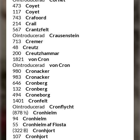
473
Coyet
117
Coyet
743
Crafoord
214
Crail
567
Crantzfelt
Ointroducerad
Crausenstein
713
Cremer
48
Creutz
200
Creutzhammar
1821
von Cron
Ointroducerad
von Cron
980
Cronacker
983
Cronacker
646
Cronberg
132
Cronberg
494
Croneborg
1401
Cronfelt
Ointroducerad
Cronflycht
(878 ½)
Cronhielm
94
Cronhielm
55
Cronhielm af Flosta
(322 B)
Cronhjort
107
Cronhjort