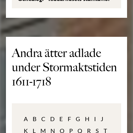
Andra ätter adlade
under Stormaktstiden
1611-1718
A
B
C
D
E
F
G
H
I
J
K
L
M
N
O
P
Q
R
S
T