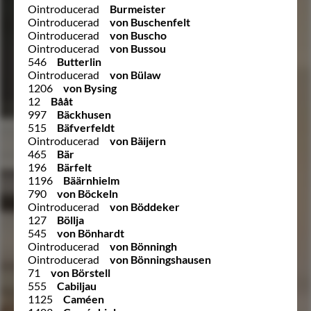
Ointroducerad
Burmeister
Ointroducerad
von Buschenfelt
Ointroducerad
von Buscho
Ointroducerad
von Bussou
546
Butterlin
Ointroducerad
von Bülaw
1206
von Bysing
12
Bååt
997
Bäckhusen
515
Bäfverfeldt
Ointroducerad
von Bäijern
465
Bär
196
Bärfelt
1196
Bäärnhielm
790
von Böckeln
Ointroducerad
von Böddeker
127
Böllja
545
von Bönhardt
Ointroducerad
von Bönningh
Ointroducerad
von Bönningshausen
71
von Börstell
555
Cabiljau
1125
Caméen