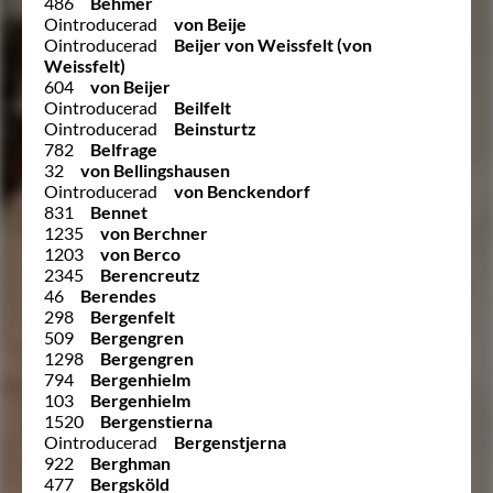
486
Behmer
Ointroducerad
von Beije
Ointroducerad
Beijer von Weissfelt (von
Weissfelt)
604
von Beijer
Ointroducerad
Beilfelt
Ointroducerad
Beinsturtz
782
Belfrage
32
von Bellingshausen
Ointroducerad
von Benckendorf
831
Bennet
1235
von Berchner
1203
von Berco
2345
Berencreutz
46
Berendes
298
Bergenfelt
509
Bergengren
1298
Bergengren
794
Bergenhielm
103
Bergenhielm
1520
Bergenstierna
Ointroducerad
Bergenstjerna
922
Berghman
477
Bergsköld