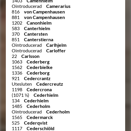
1403
Caménhielm
Ointroducerad
Camerarius
816
von Campenhausen
881
von Campenhausen
1202
Canonhielm
583
Canterhielm
370
Cantersten
851
Canterstierna
Ointroducerad
Carlhjelm
Ointroducerad
Carloffer
22
Carlsson
1063
Cederberg
1562
Cederbielke
1336
Cederborg
921
Cedercrantz
Utesluten
Cedercreutz
1198
Cedercrona
(1071 ½)
Cederhielm
134
Cederhielm
1485
Cederholm
Ointroducerad
Cederholm
1565
Cedermarck
525
Cederqvist
1117
Cederschiöld