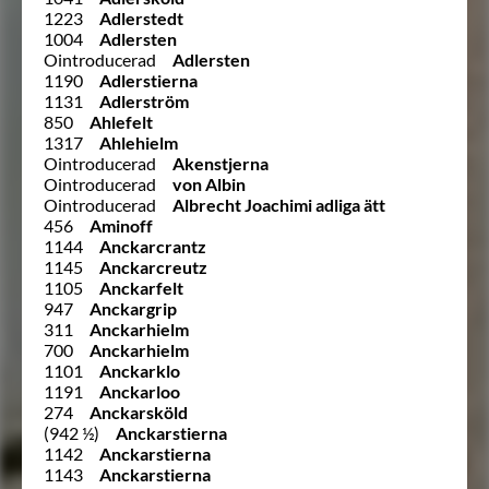
1223
Adlerstedt
1004
Adlersten
Ointroducerad
Adlersten
1190
Adlerstierna
1131
Adlerström
850
Ahlefelt
1317
Ahlehielm
Ointroducerad
Akenstjerna
Ointroducerad
von Albin
Ointroducerad
Albrecht Joachimi adliga ätt
456
Aminoff
1144
Anckarcrantz
1145
Anckarcreutz
1105
Anckarfelt
947
Anckargrip
311
Anckarhielm
700
Anckarhielm
1101
Anckarklo
1191
Anckarloo
274
Anckarsköld
(942 ½)
Anckarstierna
1142
Anckarstierna
1143
Anckarstierna