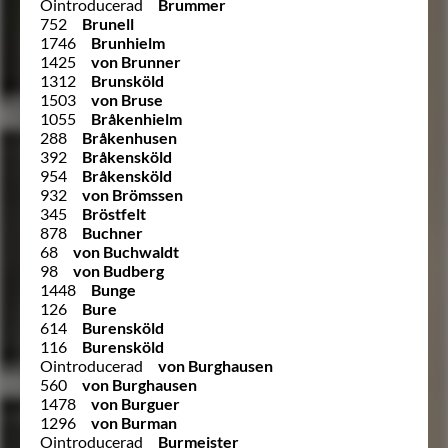
Ointroducerad
Brummer
752
Brunell
1746
Brunhielm
1425
von Brunner
1312
Brunsköld
1503
von Bruse
1055
Bråkenhielm
288
Bråkenhusen
392
Bråkensköld
954
Bråkensköld
932
von Brömssen
345
Bröstfelt
878
Buchner
68
von Buchwaldt
98
von Budberg
1448
Bunge
126
Bure
614
Burensköld
116
Burensköld
Ointroducerad
von Burghausen
560
von Burghausen
1478
von Burguer
1296
von Burman
Ointroducerad
Burmeister