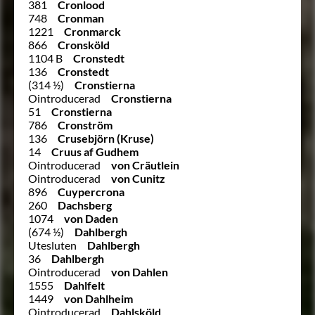
381
Cronlood
748
Cronman
1221
Cronmarck
866
Cronsköld
1104 B
Cronstedt
136
Cronstedt
(314 ½)
Cronstierna
Ointroducerad
Cronstierna
51
Cronstierna
786
Cronström
136
Crusebjörn (Kruse)
14
Cruus af Gudhem
Ointroducerad
von Cräutlein
Ointroducerad
von Cunitz
896
Cuypercrona
260
Dachsberg
1074
von Daden
(674 ½)
Dahlbergh
Utesluten
Dahlbergh
36
Dahlbergh
Ointroducerad
von Dahlen
1555
Dahlfelt
1449
von Dahlheim
Ointroducerad
Dahlsköld