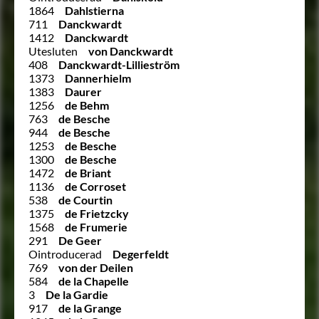
1864
Dahlstierna
711
Danckwardt
1412
Danckwardt
Utesluten
von Danckwardt
408
Danckwardt-Lillieström
1373
Dannerhielm
1383
Daurer
1256
de Behm
763
de Besche
944
de Besche
1253
de Besche
1300
de Besche
1472
de Briant
1136
de Corroset
538
de Courtin
1375
de Frietzcky
1568
de Frumerie
291
De Geer
Ointroducerad
Degerfeldt
769
von der Deilen
584
de la Chapelle
3
De la Gardie
917
de la Grange