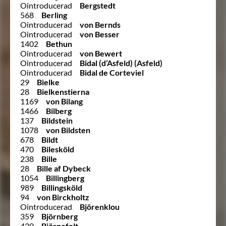
Ointroducerad
Bergstedt
568
Berling
Ointroducerad
von Bernds
Ointroducerad
von Besser
1402
Bethun
Ointroducerad
von Bewert
Ointroducerad
Bidal (d’Asfeld) (Asfeld)
Ointroducerad
Bidal de Corteviel
29
Bielke
28
Bielkenstierna
1169
von Bilang
1466
Bilberg
137
Bildstein
1078
von Bildsten
678
Bildt
470
Bilesköld
238
Bille
28
Bille af Dybeck
1054
Billingberg
989
Billingsköld
94
von Birckholtz
Ointroducerad
Björenklou
359
Björnberg
420
Björnefelt