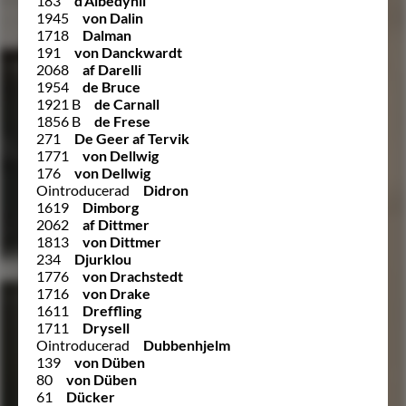
183
d’Albedyhll
1945
von Dalin
1718
Dalman
191
von Danckwardt
2068
af Darelli
1954
de Bruce
1921 B
de Carnall
1856 B
de Frese
271
De Geer af Tervik
1771
von Dellwig
176
von Dellwig
Ointroducerad
Didron
1619
Dimborg
2062
af Dittmer
1813
von Dittmer
234
Djurklou
1776
von Drachstedt
1716
von Drake
1611
Dreffling
1711
Drysell
Ointroducerad
Dubbenhjelm
139
von Düben
80
von Düben
61
Dücker