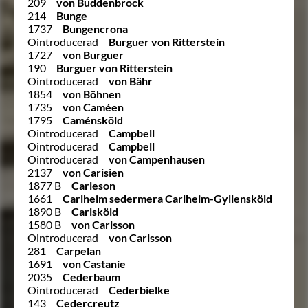
209
von Buddenbrock
214
Bunge
1737
Bungencrona
Ointroducerad
Burguer von Ritterstein
1727
von Burguer
190
Burguer von Ritterstein
Ointroducerad
von Bähr
1854
von Böhnen
1735
von Caméen
1795
Caménsköld
Ointroducerad
Campbell
Ointroducerad
Campbell
Ointroducerad
von Campenhausen
2137
von Carisien
1877 B
Carleson
1661
Carlheim sedermera Carlheim-Gyllensköld
1890 B
Carlsköld
1580 B
von Carlsson
Ointroducerad
von Carlsson
281
Carpelan
1691
von Castanie
2035
Cederbaum
Ointroducerad
Cederbielke
143
Cedercreutz