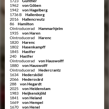
1723
Günther
1962
von Göben
1942
von Hagelberg
1736 B
Hallenborg
2016
Hallencreutz
86
Hamilton
Ointroducerad
Hammarhjelm
1935
von Haren
Ointroducerad
Harenc
1820
Harenc
1802
Hasenkampff
1845
Hastfer
240
Hastfer
Ointroducerad
von Hauswolff
1880
von Hauswolff
Ointroducerad
Hedercrantz
1634
Hedersköld
2066
Hedersvärd
288
von Hegardt
2025
von Heidenstam
1983
Heijkenskjöld
1841
von Heland
1669
von Hempel
1670
von Henel