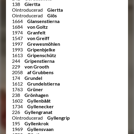
138
Giertta
Ointroducerad
Giertta
Ointroducerad
Giös
1664
Glansenstierna
1684
von Goltz
1974
Granfelt
1547
von Greiff
1997
Grewesmöhlen
1993
Gripenbjelke
1613
Gripenschütz
244
Gripenstierna
229
von Grooth
2058
af Grubbens
174
Grundel
1612
Grundelstierna
1763
Grüner
238
Grönhagen
1602
Gyllenbååt
1734
Gyllenecker
226
Gyllengranat
Ointroducerad
Gyllengrip
195
Gyllenkrok
1969
Gyllensvaan