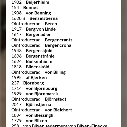
1902
Beijerhielm
154
Bennet
1908
von Benning
1628 B
Benzelstierna
Ointroducerad
Berch
1917
Berg von Linde
1617
Bergenadler
Ointroducerad
Bergencrantz
Ointroducerad
Bergencrona
1943
Bergenskjöld
1696
Bergenstråhle
1624
Bielkenhielm
1818
Bildensköld
Ointroducerad
von Billing
1995
af Bjerkén
237
Björnberg
1714
von Björnbourg
1929
von Björnmarck
Ointroducerad
Björnstedt
2017
Björnstjerna
Ointroducerad
von Bleichert
1894
von Blessingh
1779
von Blixen
258
von Blixen sedermera von Blixen-Finecke