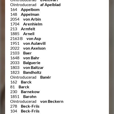
Ointroducerad
af Apelblad
164
Appelbom
148
Appelman
2054
von Arbin
1704
Arenhielm
213
Armfelt
1885
Arnell
2163 B
von Asp
1951
von Aulævill
2022
von Axelson
2103
Baer
1648
von Bahr
2033
Balguerie
1803
von Baltzar
1823
Bandholtz
Ointroducerad
Banér
162
Barck
81
Barck
230
Barnekow
1851
Barohn
Ointroducerad
von Beckern
278
Beck-Friis
104
Beck-Friis