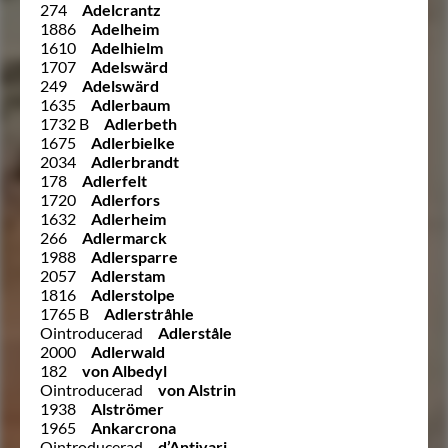
274
Adelcrantz
1886
Adelheim
1610
Adelhielm
1707
Adelswärd
249
Adelswärd
1635
Adlerbaum
1732 B
Adlerbeth
1675
Adlerbielke
2034
Adlerbrandt
178
Adlerfelt
1720
Adlerfors
1632
Adlerheim
266
Adlermarck
1988
Adlersparre
2057
Adlerstam
1816
Adlerstolpe
1765 B
Adlerstråhle
Ointroducerad
Adlerståle
2000
Adlerwald
182
von Albedyl
Ointroducerad
von Alstrin
1938
Alströmer
1965
Ankarcrona
Ointroducerad
d’Antivari