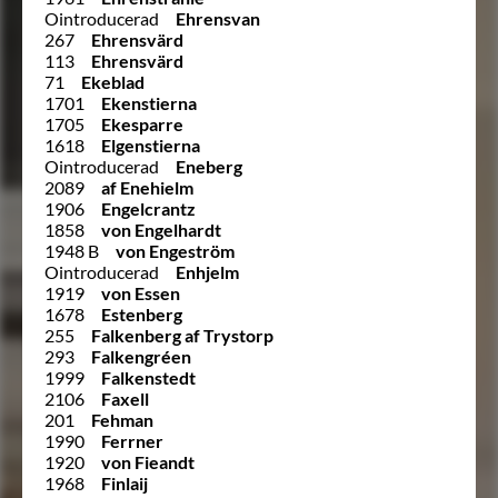
Ointroducerad
Ehrensvan
267
Ehrensvärd
113
Ehrensvärd
71
Ekeblad
1701
Ekenstierna
1705
Ekesparre
1618
Elgenstierna
Ointroducerad
Eneberg
2089
af Enehielm
1906
Engelcrantz
1858
von Engelhardt
1948 B
von Engeström
Ointroducerad
Enhjelm
1919
von Essen
1678
Estenberg
255
Falkenberg af Trystorp
293
Falkengréen
1999
Falkenstedt
2106
Faxell
201
Fehman
1990
Ferrner
1920
von Fieandt
1968
Finlaij