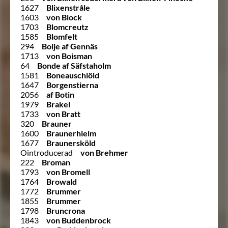
1627
Blixenstråle
1603
von Block
1703
Blomcreutz
1585
Blomfelt
294
Boije af Gennäs
1713
von Boisman
64
Bonde af Säfstaholm
1581
Boneauschiöld
1647
Borgenstierna
2056
af Botin
1979
Brakel
1733
von Bratt
320
Brauner
1600
Braunerhielm
1677
Braunersköld
Ointroducerad
von Brehmer
222
Broman
1793
von Bromell
1764
Browald
1772
Brummer
1855
Brummer
1798
Bruncrona
1843
von Buddenbrock