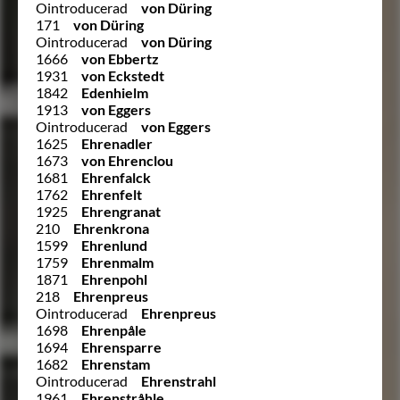
Ointroducerad
von Düring
171
von Düring
Ointroducerad
von Düring
1666
von Ebbertz
1931
von Eckstedt
1842
Edenhielm
1913
von Eggers
Ointroducerad
von Eggers
1625
Ehrenadler
1673
von Ehrenclou
1681
Ehrenfalck
1762
Ehrenfelt
1925
Ehrengranat
210
Ehrenkrona
1599
Ehrenlund
1759
Ehrenmalm
1871
Ehrenpohl
218
Ehrenpreus
Ointroducerad
Ehrenpreus
1698
Ehrenpåle
1694
Ehrensparre
1682
Ehrenstam
Ointroducerad
Ehrenstrahl
1961
Ehrenstråhle