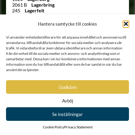
2061 B
Lagerbring
245
Lagerfelt
Ointroducerad
Lagerflycht
2038
von Lagerlöf
Hantera samtycke till cookies
Ointroducerad
Lagerstam
1630
Lagerstolpe
Vi använder enhetsidentifierare för att anpassa innehållet och annonserna till
1992
Lagerstråle
användarna, tillhandahålla funktioner för sociala medier och analysera vår
1933
Lagersvärd
trafik. Vi vidarebefordrar även sådana identifierare och annan information
Ointroducerad
Lagertvist
från din enhet till de sociala medier och annons- och analysföretag som vi
1832
von Lang
samarbetar med. Dessa kan i sin tur kombinera informationen med annan
1989
le Febure
information som du har tillhandahållit eller som de har samlat in när du har
1667
Leijonadler
använt deras tjänster.
Ointroducerad
Leijonflycht
142
Leijonhielm
73
Leijonstedt
Godkänn
140
Leuhusen
1914
von der Lieth
Avböj
1621
von Lietzen
67
von Liewen
Ointroducerad
Liljenberg
Se inställningar
2011
Liljencrantz
168
Lillie
Cookie Policy
Privacy Statement
215
Lilliecreutz