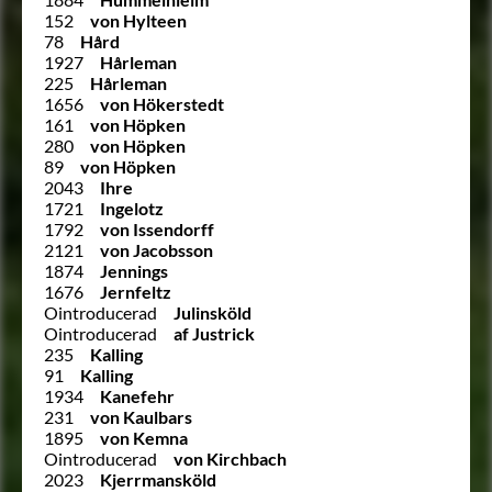
152
von Hylteen
78
Hård
1927
Hårleman
225
Hårleman
1656
von Hökerstedt
161
von Höpken
280
von Höpken
89
von Höpken
2043
Ihre
1721
Ingelotz
1792
von Issendorff
2121
von Jacobsson
1874
Jennings
1676
Jernfeltz
Ointroducerad
Julinsköld
Ointroducerad
af Justrick
235
Kalling
91
Kalling
1934
Kanefehr
231
von Kaulbars
1895
von Kemna
Ointroducerad
von Kirchbach
2023
Kjerrmansköld