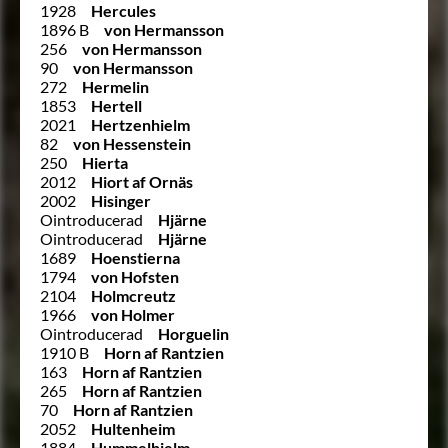
1928
Hercules
1896 B
von Hermansson
256
von Hermansson
90
von Hermansson
272
Hermelin
1853
Hertell
2021
Hertzenhielm
82
von Hessenstein
250
Hierta
2012
Hiort af Ornäs
2002
Hisinger
Ointroducerad
Hjärne
Ointroducerad
Hjärne
1689
Hoenstierna
1794
von Hofsten
2104
Holmcreutz
1966
von Holmer
Ointroducerad
Horguelin
1910 B
Horn af Rantzien
163
Horn af Rantzien
265
Horn af Rantzien
70
Horn af Rantzien
2052
Hultenheim
1884
Hummelhielm