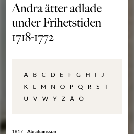
Andra ätter adlade
under Frihetstiden
1718-1772
A
B
C
D
E
F
G
H
I
J
K
L
M
N
O
P
Q
R
S
T
U
V
W
Y
Z
Å
Ö
1817
Abrahamsson