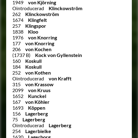
1949
von Kjörning
Ointroducerad
Klinckowström
262
Klinckowström
1674
Klingfelt
257
Klingspor
1838
Kloo
1976
von Knorring
177
von Knorring
206
von Kochen
(1737 B)
Kock von Gyllenstein
160
Koskull
184
Koskull
252
von Kothen
Ointroducerad
von Krafft
315
von Krassow
2099
von Kruus
1652
Kunckel
167
von Köhler
1693
Köppen
156
Lagerberg
75
Lagerberg
Ointroducerad
Lagerberg
254
Lagerbielke
1620
Lagerborg