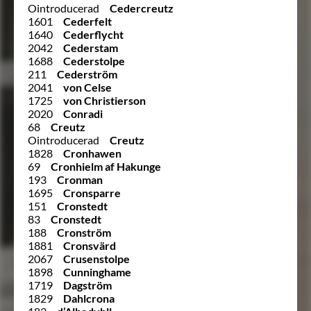
Ointroducerad
Cedercreutz
1601
Cederfelt
1640
Cederflycht
2042
Cederstam
1688
Cederstolpe
211
Cederström
2041
von Celse
1725
von Christierson
2020
Conradi
68
Creutz
Ointroducerad
Creutz
1828
Cronhawen
69
Cronhielm af Hakunge
193
Cronman
1695
Cronsparre
151
Cronstedt
83
Cronstedt
188
Cronström
1881
Cronsvärd
2067
Crusenstolpe
1898
Cunninghame
1719
Dagström
1829
Dahlcrona