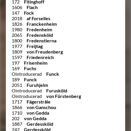
172
Fitinghoff
1606
Flach
147
Fock
2018
af Forselles
1826
Franckenheim
1980
Fredenheim
2065
Fredensköld
1800
Fredenstierna
1977
Freijtag
1809
von Freudenberg
1597
Friedenreich
197
Frisenheim
169
Fuchs
Ointroducerad
Funck
189
Funck
2051
Furuhjelm
Ointroducerad
Furusköld
Ointroducerad
von Fürstenberg
1717
Fägerstråle
1866
von Ganschou
1710
von Gedda
202
von Gedda
1887
Gerdessköld
242
Gerdessköld