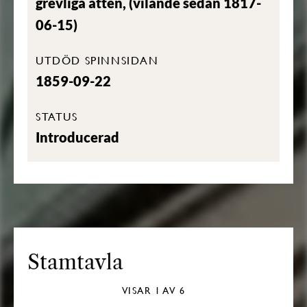
grevliga ätten, (vilande sedan 1817-
06-15)
UTDÖD SPINNSIDAN
1859-09-22
STATUS
Introducerad
Stamtavla
VISAR
1
AV 6