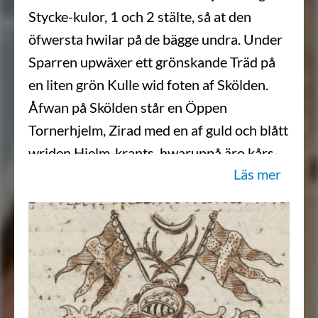
Stycke-kulor, 1 och 2 stälte, så at den
öfwersta hwilar på de bägge undra. Under
Sparren upwäxer ett grönskande Träd på
en liten grön Kulle wid foten af Skölden.
Åfwan på Skölden står en Öppen
Tornerhjelm, Zirad med en af guld och blått
wriden Hjelm-krants, hwaruppå äro kårs-
Läs mer
wis upreste twänne utåt wände gröna
Palm-qwistar, beledsagade åfwanföre utaf
en Turkisk Halfmåne af Silfwer, imellan
twänne Swenska Sjö-flaggor blå med
gyldene kårs. Löfwärket är af guld och blått
fördeladt. Aldeles som detta Wapen med
sina rätta färgor här hos afmåladt finnes.”