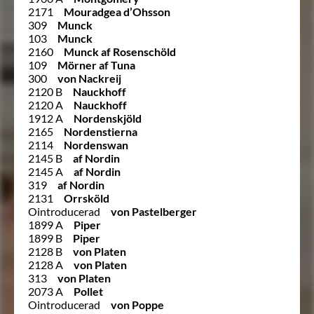
2171
Mouradgea d’Ohsson
309
Munck
103
Munck
2160
Munck af Rosenschöld
109
Mörner af Tuna
300
von Nackreij
2120 B
Nauckhoff
2120 A
Nauckhoff
1912 A
Nordenskjöld
2165
Nordenstierna
2114
Nordenswan
2145 B
af Nordin
2145 A
af Nordin
319
af Nordin
2131
Orrsköld
Ointroducerad
von Pastelberger
1899 A
Piper
1899 B
Piper
2128 B
von Platen
2128 A
von Platen
313
von Platen
2073 A
Pollet
Ointroducerad
von Poppe