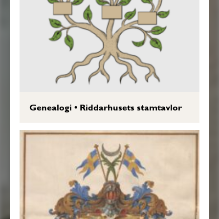
Genealogi
•
Riddarhusets stamtavlor