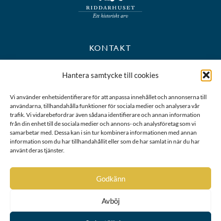
KONTAKT
+46 8 723 39 90
Hantera samtycke till cookies
kansli@riddarhuset.se
Vi använder enhetsidentifierare för att anpassa innehållet och annonserna till
användarna, tillhandahålla funktioner för sociala medier och analysera vår
BESÖKS- OCH POSTADRESS
trafik. Vi vidarebefordrar även sådana identifierare och annan information
från din enhet till de sociala medier och annons- och analysföretag som vi
samarbetar med. Dessa kan i sin tur kombinera informationen med annan
Riddarhustorget 10
information som du har tillhandahållit eller som de har samlat in när du har
111 28 Stockholm
använt deras tjänster.
Karta
Godkänn
Avböj