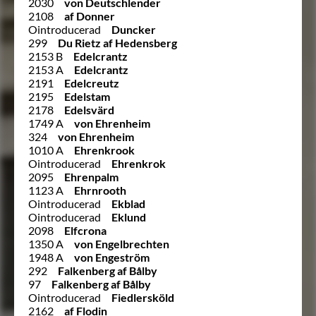
2030
von Deutschlender
2108
af Donner
Ointroducerad
Duncker
299
Du Rietz af Hedensberg
2153 B
Edelcrantz
2153 A
Edelcrantz
2191
Edelcreutz
2195
Edelstam
2178
Edelsvärd
1749 A
von Ehrenheim
324
von Ehrenheim
1010 A
Ehrenkrook
Ointroducerad
Ehrenkrok
2095
Ehrenpalm
1123 A
Ehrnrooth
Ointroducerad
Ekblad
Ointroducerad
Eklund
2098
Elfcrona
1350 A
von Engelbrechten
1948 A
von Engeström
292
Falkenberg af Bålby
97
Falkenberg af Bålby
Ointroducerad
Fiedlersköld
2162
af Flodin