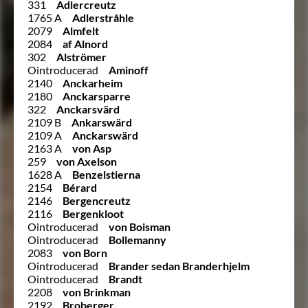
331
Adlercreutz
1765 A
Adlerstråhle
2079
Almfelt
2084
af Alnord
302
Alströmer
Ointroducerad
Aminoff
2140
Anckarheim
2180
Anckarsparre
322
Anckarsvärd
2109 B
Ankarswärd
2109 A
Anckarswärd
2163 A
von Asp
259
von Axelson
1628 A
Benzelstierna
2154
Bérard
2146
Bergencreutz
2116
Bergenkloot
Ointroducerad
von Boisman
Ointroducerad
Bollemanny
2083
von Born
Ointroducerad
Brander sedan Branderhjelm
Ointroducerad
Brandt
2208
von Brinkman
2192
Broberger