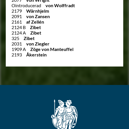
Ointroducerad
von Wolffradt
2179
Wärnhjelm
2091
von Zansen
2161
af Zellén
2124 B
Zibet
2124 A
Zibet
325
Zibet
2031
von Ziegler
1909 A
Zöge von Manteuffel
2193
Åkerstein