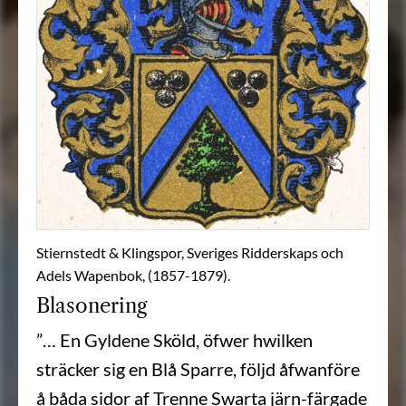
Stiernstedt & Klingspor, Sveriges Ridderskaps och
Adels Wapenbok, (1857-1879).
Blasonering
”… En Gyldene Sköld, öfwer hwilken
sträcker sig en Blå Sparre, följd åfwanföre
å båda sidor af Trenne Swarta järn-färgade