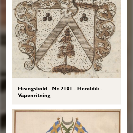
Sköldebrevet i original, RHA.
Transkription: Göran Mörner, 2017-03-
30.
Hisingsköld - Nr. 2101 - Heraldik -
Vapenritning