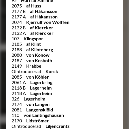
92
Horn af Åminne
2075
af Huss
2177 B
af Håkansson
2177 A
af Håkansson
2074
Kjerrulf von Wolffen
2132 B
af Klercker
2132 A
af Klercker
107
Klingspor
2185
af Klint
2188
af Klinteberg
2080
von Konow
2187
von Kosboth
2149
Krabbe
Ointroducerad
Kurck
2085
von Köhler
2061 A
Lagerbring
2118 B
Lagerheim
2118 A
Lagerheim
326
Lagerheim
2174
von Langen
2081
Langenskiöld
110
von Lantingshausen
2170
Lidströmer
Ointroducerad
Liljencrantz