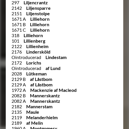
297
Liljencrantz
2142
Liljensparre
2151
Liljenstolpe
1671 A
Lilliehorn
1671 B
Lilliehorn
1671 C
Lilliehorn
318
Lilliehorn
101
Lillienberg
2122
Lillienheim
2176
Lindersköld
Ointroducerad
Lindestam
2172
Lorichs
Ointroducerad
af Lund
2028
Lütkeman
2129 B
af Låstbom
2129 A
af Låstbom
1972 A
Mackenzie af Macleod
2082 B
Mannerskantz
2082 A
Mannerskantz
2182
Mannerstam
2135
Maule
2119
Melanderhielm
2189
af Melin
1960 A
Montgomery