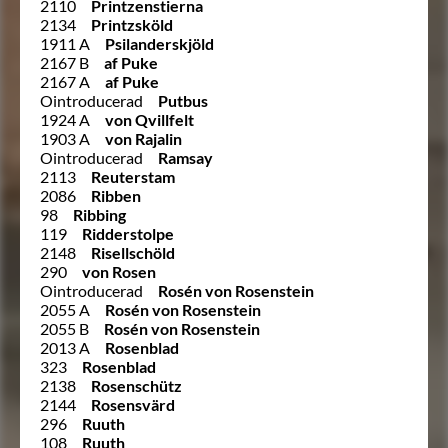
2110
Printzenstierna
2134
Printzsköld
1911 A
Psilanderskjöld
2167 B
af Puke
2167 A
af Puke
Ointroducerad
Putbus
1924 A
von Qvillfelt
1903 A
von Rajalin
Ointroducerad
Ramsay
2113
Reuterstam
2086
Ribben
98
Ribbing
119
Ridderstolpe
2148
Risellschöld
290
von Rosen
Ointroducerad
Rosén von Rosenstein
2055 A
Rosén von Rosenstein
2055 B
Rosén von Rosenstein
2013 A
Rosenblad
323
Rosenblad
2138
Rosenschütz
2144
Rosensvärd
296
Ruuth
108
Ruuth