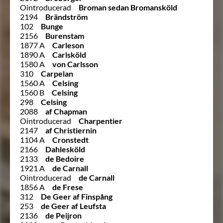
Ointroducerad
Broman sedan Bromansköld
2194
Brändström
102
Bunge
2156
Burenstam
1877 A
Carleson
1890 A
Carlsköld
1580 A
von Carlsson
310
Carpelan
1560 A
Celsing
1560 B
Celsing
298
Celsing
2088
af Chapman
Ointroducerad
Charpentier
2147
af Christiernin
1104 A
Cronstedt
2166
Dahlesköld
2133
de Bedoire
1921 A
de Carnall
Ointroducerad
de Carnall
1856 A
de Frese
312
De Geer af Finspång
253
de Geer af Leufsta
2136
de Peijron