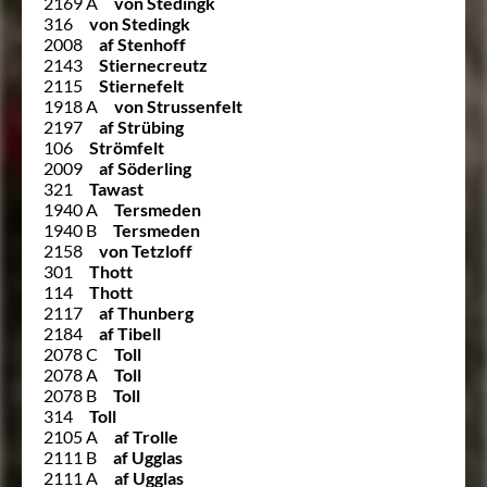
2169 A
von Stedingk
316
von Stedingk
2008
af Stenhoff
2143
Stiernecreutz
2115
Stiernefelt
1918 A
von Strussenfelt
2197
af Strübing
106
Strömfelt
2009
af Söderling
321
Tawast
1940 A
Tersmeden
1940 B
Tersmeden
2158
von Tetzloff
301
Thott
114
Thott
2117
af Thunberg
2184
af Tibell
2078 C
Toll
2078 A
Toll
2078 B
Toll
314
Toll
2105 A
af Trolle
2111 B
af Ugglas
2111 A
af Ugglas