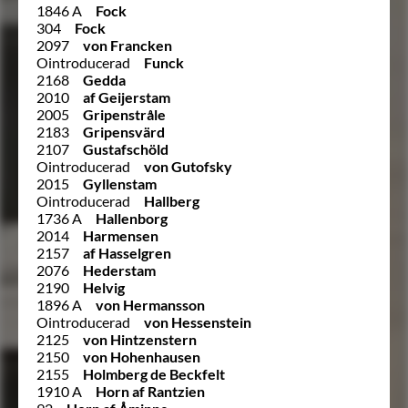
1846 A
Fock
304
Fock
2097
von Francken
Ointroducerad
Funck
2168
Gedda
2010
af Geijerstam
2005
Gripenstråle
2183
Gripensvärd
2107
Gustafschöld
Ointroducerad
von Gutofsky
2015
Gyllenstam
Ointroducerad
Hallberg
1736 A
Hallenborg
2014
Harmensen
2157
af Hasselgren
2076
Hederstam
2190
Helvig
1896 A
von Hermansson
Ointroducerad
von Hessenstein
2125
von Hintzenstern
2150
von Hohenhausen
2155
Holmberg de Beckfelt
1910 A
Horn af Rantzien