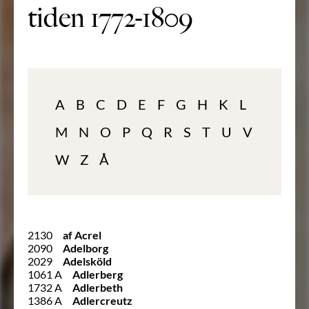
tiden 1772-1809
A
B
C
D
E
F
G
H
K
L
M
N
O
P
Q
R
S
T
U
V
W
Z
Å
2130
af Acrel
2090
Adelborg
2029
Adelsköld
1061 A
Adlerberg
1732 A
Adlerbeth
1386 A
Adlercreutz