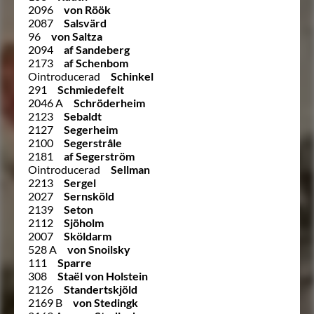
2096
von Röök
2087
Salsvärd
96
von Saltza
2094
af Sandeberg
2173
af Schenbom
Ointroducerad
Schinkel
291
Schmiedefelt
2046 A
Schröderheim
2123
Sebaldt
2127
Segerheim
2100
Segerstråle
2181
af Segerström
Ointroducerad
Sellman
2213
Sergel
2027
Sernsköld
2139
Seton
2112
Sjöholm
2007
Sköldarm
528 A
von Snoilsky
111
Sparre
308
Staël von Holstein
2126
Standertskjöld
2169 B
von Stedingk