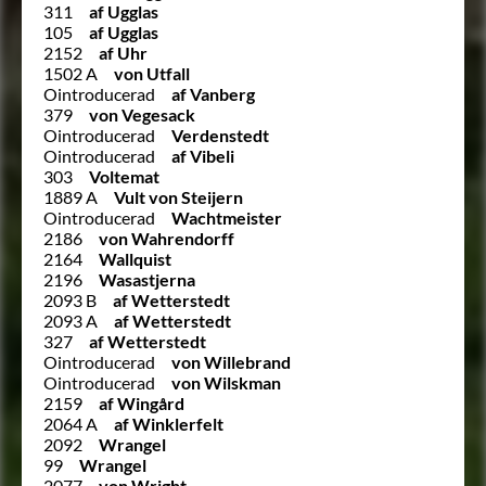
311
af Ugglas
105
af Ugglas
2152
af Uhr
1502 A
von Utfall
Ointroducerad
af Vanberg
379
von Vegesack
Ointroducerad
Verdenstedt
Ointroducerad
af Vibeli
303
Voltemat
1889 A
Vult von Steijern
Ointroducerad
Wachtmeister
2186
von Wahrendorff
2164
Wallquist
2196
Wasastjerna
2093 B
af Wetterstedt
2093 A
af Wetterstedt
327
af Wetterstedt
Ointroducerad
von Willebrand
Ointroducerad
von Wilskman
2159
af Wingård
2064 A
af Winklerfelt
2092
Wrangel
99
Wrangel
2077
von Wright