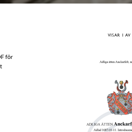
VISAR
1
AV
DF för
t