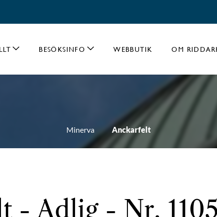
LLT
BESÖKSINFO
WEBBUTIK
OM RIDDAR
Minerva
Anckarfelt
t - Adlig - Nr. 110