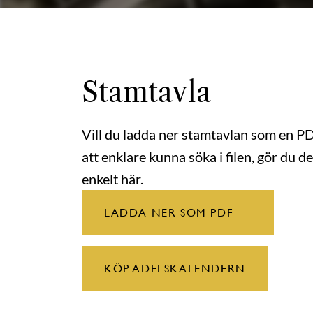
Stamtavla
Vill du ladda ner stamtavlan som en P
att enklare kunna söka i filen, gör du de
enkelt här.
LADDA NER SOM PDF
KÖP ADELSKALENDERN