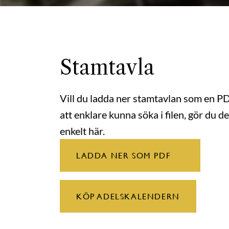
Stamtavla
Vill du ladda ner stamtavlan som en P
att enklare kunna söka i filen, gör du de
enkelt här.
LADDA NER SOM PDF
KÖP ADELSKALENDERN