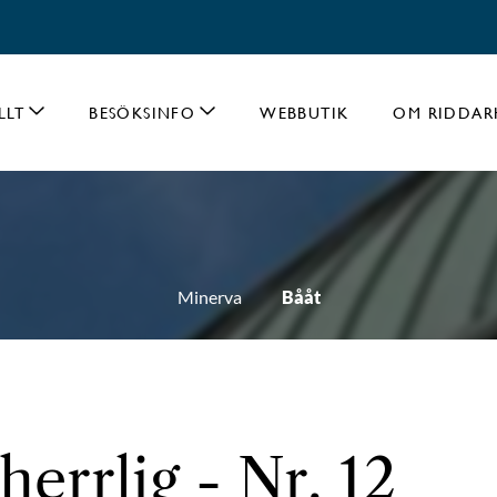
LLT
BESÖKSINFO
WEBBUTIK
OM RIDDAR
Minerva
Bååt
herrlig - Nr. 12