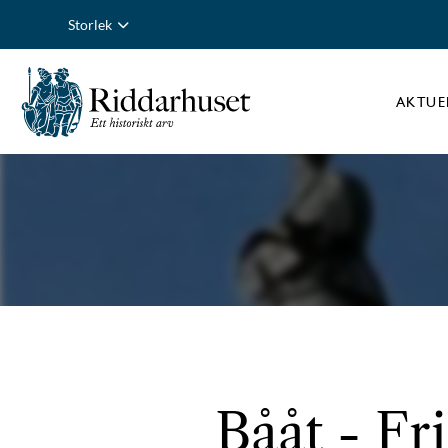
Storlek
AKTUE
Bååt - Fri