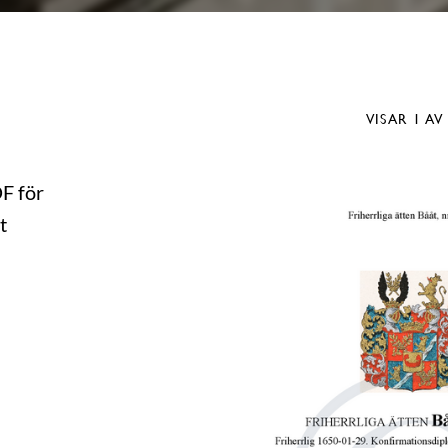
VISAR
1
AV
DF för
t