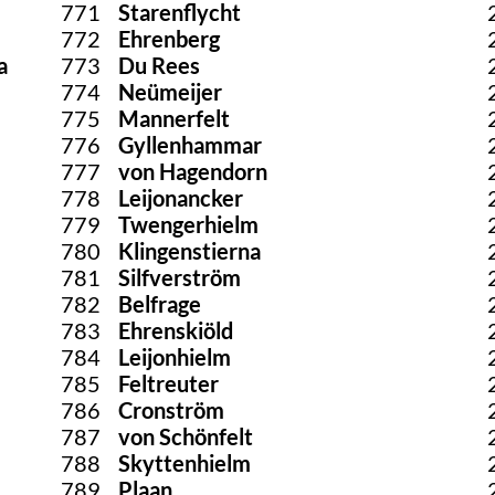
771
Starenflycht
772
Ehrenberg
a
773
Du Rees
774
Neümeijer
775
Mannerfelt
776
Gyllenhammar
777
von Hagendorn
778
Leijonancker
779
Twengerhielm
780
Klingenstierna
781
Silfverström
782
Belfrage
783
Ehrenskiöld
784
Leijonhielm
785
Feltreuter
786
Cronström
787
von Schönfelt
788
Skyttenhielm
789
Plaan