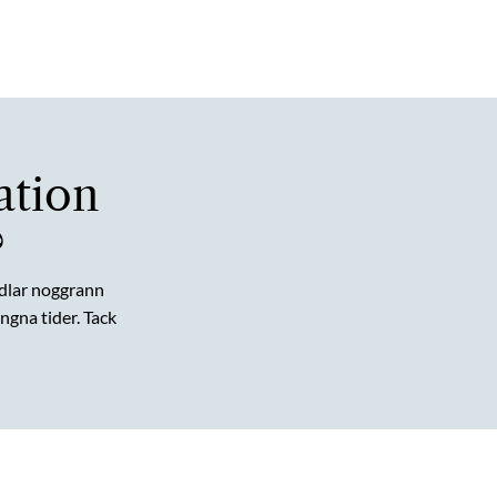
ation
?
dlar noggrann
gna tider. Tack