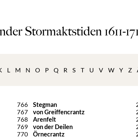
nder Stormaktstiden 1611-17
K
L
M
N
O
P
Q
R
S
T
U
V
W
Y
Z
766
Stegman
767
von Greiffencrantz
768
Arenfelt
769
von der Deilen
770
Örnecrantz