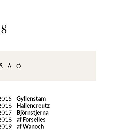
18
Ä
Å
Ö
2015
Gyllenstam
2016
Hallencreutz
2017
Björnstjerna
2018
af Forselles
2019
af Wanoch