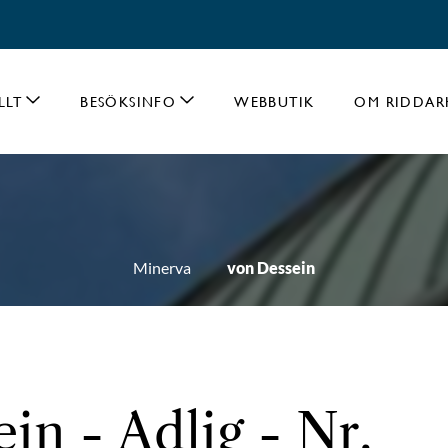
LLT
BESÖKSINFO
WEBBUTIK
OM RIDDAR
Minerva
von Dessein
in - Adlig - Nr.