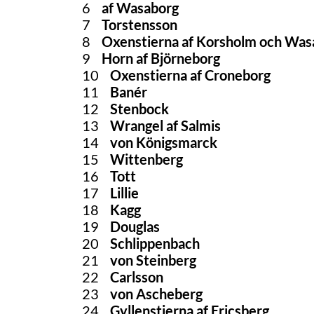
6
af Wasaborg
7
Torstensson
8
Oxenstierna af Korsholm och Was
9
Horn af Björneborg
10
Oxenstierna af Croneborg
11
Banér
12
Stenbock
13
Wrangel af Salmis
14
von Königsmarck
15
Wittenberg
16
Tott
17
Lillie
18
Kagg
19
Douglas
20
Schlippenbach
21
von Steinberg
22
Carlsson
23
von Ascheberg
24
Gyllenstierna af Ericsberg