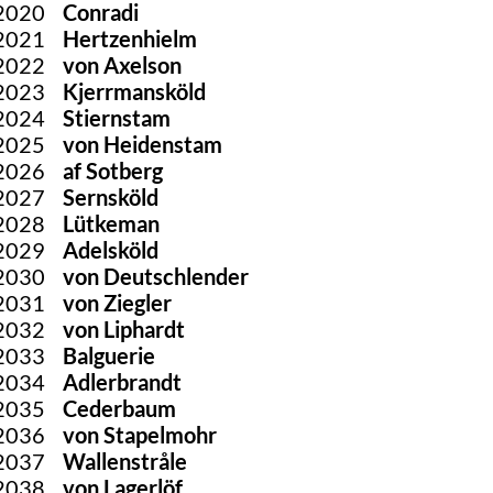
2020
Conradi
2021
Hertzenhielm
2022
von Axelson
2023
Kjerrmansköld
2024
Stiernstam
2025
von Heidenstam
2026
af Sotberg
2027
Sernsköld
2028
Lütkeman
2029
Adelsköld
2030
von Deutschlender
2031
von Ziegler
2032
von Liphardt
2033
Balguerie
2034
Adlerbrandt
2035
Cederbaum
2036
von Stapelmohr
2037
Wallenstråle
2038
von Lagerlöf