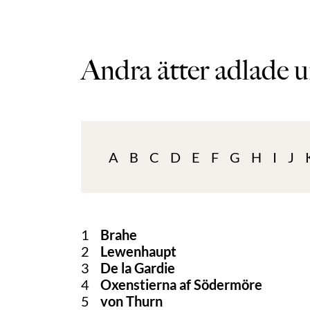
Andra ätter adlade u
A
B
C
D
E
F
G
H
I
J
1
Brahe
2
Lewenhaupt
3
De la Gardie
4
Oxenstierna af Södermöre
5
von Thurn