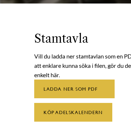
Stamtavla
Vill du ladda ner stamtavlan som en P
att enklare kunna söka i filen, gör du de
enkelt här.
LADDA NER SOM PDF
KÖP ADELSKALENDERN