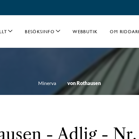
LLT
BESÖKSINFO
WEBBUTIK
OM RIDDAR
Minerva
von Rothausen
usen - Adlig - Nr.