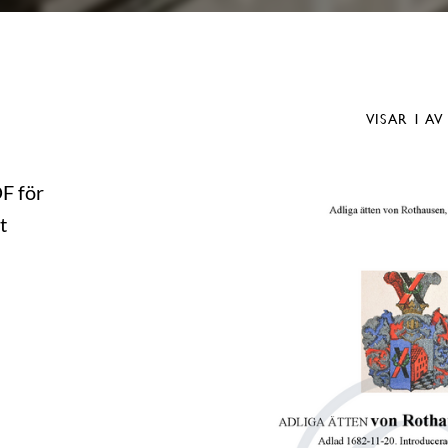
VISAR
1
AV
DF för
t