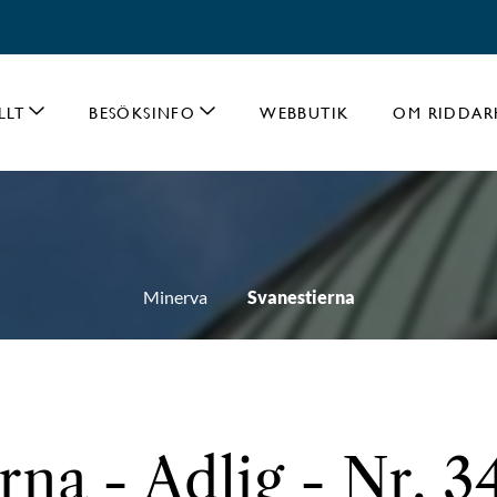
LLT
BESÖKSINFO
WEBBUTIK
OM RIDDAR
Minerva
Svanestierna
rna - Adlig - Nr. 3