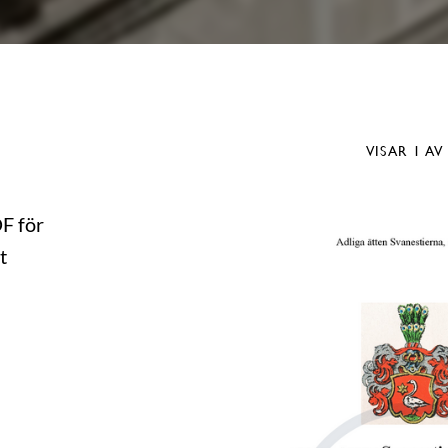
VISAR
1
AV
DF för
t