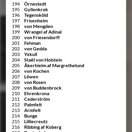
194
Örnestedt
195
Gyllenkrok
196
Tegensköld
197
Frisenheim
198
von Mengden
199
Wrangel af Adinal
200
von Friesendorff
201
Fehman
202
von Gedda
203
Yxkull
204
Staël von Holstein
205
Åkerhielm af Margrethelund
206
von Kochen
207
Löwen
208
von Rosen
209
von Buddenbrock
210
Ehrenkrona
211
Cederström
212
Palmfelt
213
Armfelt
214
Bunge
215
Lilliecreutz
216
Ribbing af Koberg