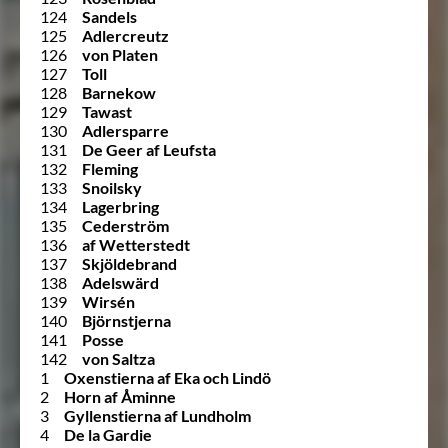
124
Sandels
125
Adlercreutz
126
von Platen
127
Toll
128
Barnekow
129
Tawast
130
Adlersparre
131
De Geer af Leufsta
132
Fleming
133
Snoilsky
134
Lagerbring
135
Cederström
136
af Wetterstedt
137
Skjöldebrand
138
Adelswärd
139
Wirsén
140
Björnstjerna
141
Posse
142
von Saltza
1
Oxenstierna af Eka och Lindö
2
Horn af Åminne
3
Gyllenstierna af Lundholm
4
De la Gardie