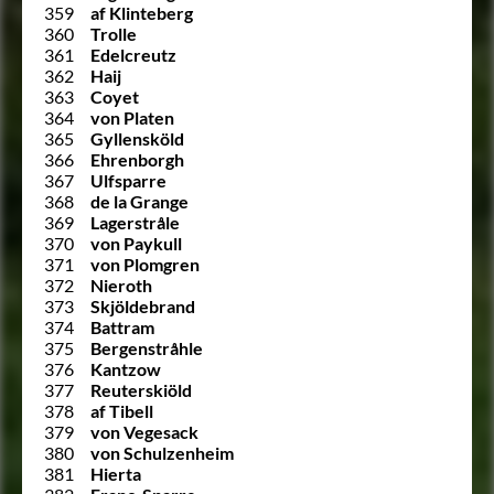
359
af Klinteberg
360
Trolle
361
Edelcreutz
362
Haij
363
Coyet
364
von Platen
365
Gyllensköld
366
Ehrenborgh
367
Ulfsparre
368
de la Grange
369
Lagerstråle
370
von Paykull
371
von Plomgren
372
Nieroth
373
Skjöldebrand
374
Battram
375
Bergenstråhle
376
Kantzow
377
Reuterskiöld
378
af Tibell
379
von Vegesack
380
von Schulzenheim
381
Hierta