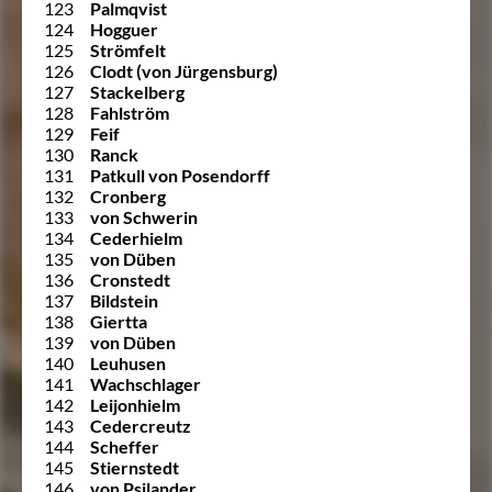
123
Palmqvist
124
Hogguer
125
Strömfelt
126
Clodt (von Jürgensburg)
127
Stackelberg
128
Fahlström
129
Feif
130
Ranck
131
Patkull von Posendorff
132
Cronberg
133
von Schwerin
134
Cederhielm
135
von Düben
136
Cronstedt
137
Bildstein
138
Giertta
139
von Düben
140
Leuhusen
141
Wachschlager
142
Leijonhielm
143
Cedercreutz
144
Scheffer
145
Stiernstedt
146
von Psilander