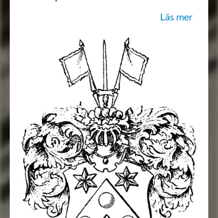
samlingen men utan angifna heraldiska
Läs mer
färger.
Källa: Schlegel och Klingspor, 1875.
Transkription: Göran Mörner, 2021-02-
18.