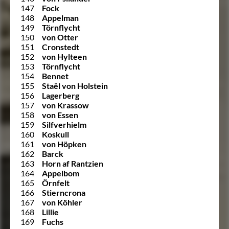
147
Fock
148
Appelman
149
Törnflycht
150
von Otter
151
Cronstedt
152
von Hylteen
153
Törnflycht
154
Bennet
155
Staël von Holstein
156
Lagerberg
157
von Krassow
158
von Essen
159
Silfverhielm
160
Koskull
161
von Höpken
162
Barck
163
Horn af Rantzien
164
Appelbom
165
Örnfelt
166
Stierncrona
167
von Köhler
168
Lillie
169
Fuchs