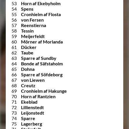
53
Horn af Ekebyholm
54
Spens
55
Cronhielm af Flosta
56
von Fersen
57
Reenstierna
58
Tessin
59
Meijerfeldt
60
Mörner af Morlanda
61
Dücker
62
Taube
63
Sparre af Sundby
64
Bonde af Säfstaholm
65
Dohna
66
Sparre af Söfdeborg
67
von Liewen
68
Creutz
69
Cronhielm af Hakunge
70
Horn af Rantzien
71
Ekeblad
72
Lillienstedt
73
Leijonstedt
74
Sparre
75
Lagerberg