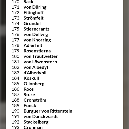
170
Sack
171
von Düring
172
Fitinghoff
173
Strömfelt
174
Grundel
175
Stierncrantz
176
von Dellwig
177
von Knorring
178
Adlerfelt
179
Rosenstierna
180
von Trautwetter
181
von Löwenstern
182
von Albedyl
183
d’Albedyhll
184
Koskull
185
Ollonberg
186
Roos
187
Sture
188
Cronström
189
Funck
190
Burguer von Ritterstein
191
von Danckwardt
192
Stackelberg
193
Cronman