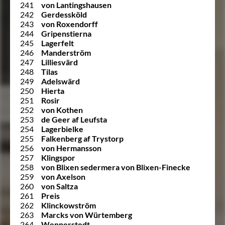
241
von Lantingshausen
242
Gerdessköld
243
von Roxendorff
244
Gripenstierna
245
Lagerfelt
246
Manderström
247
Lilliesvärd
248
Tilas
249
Adelswärd
250
Hierta
251
Rosir
252
von Kothen
253
de Geer af Leufsta
254
Lagerbielke
255
Falkenberg af Trystorp
256
von Hermansson
257
Klingspor
258
von Blixen sedermera von Blixen-Finecke
259
von Axelson
260
von Saltza
261
Preis
262
Klinckowström
263
Marcks von Würtemberg
264
Wennerstedt