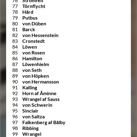
76
Strömfelt
77
Törnflycht
78
Hård
79
Putbus
80
von Düben
81
Barck
82
von Hessenstein
83
Cronstedt
84
Löwen
85
von Rosen
86
Hamilton
87
Löwenhielm
88
von Seth
89
von Höpken
90
von Hermansson
91
Kalling
92
Horn af Åminne
93
Wrangel af Sauss
94
von Schwerin
95
Sinclair
96
von Saltza
97
Falkenberg af Bålby
98
Ribbing
99
Wrangel