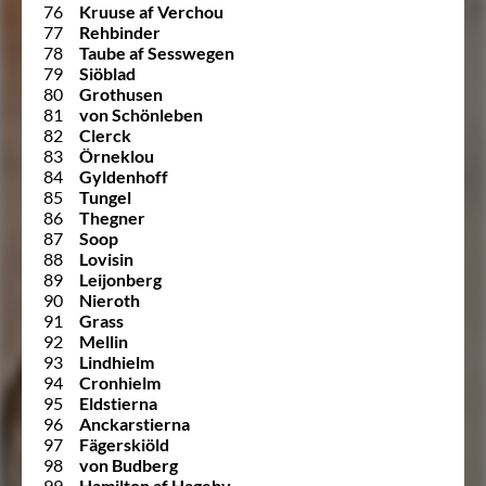
76
Kruuse af Verchou
77
Rehbinder
78
Taube af Sesswegen
79
Siöblad
80
Grothusen
81
von Schönleben
82
Clerck
83
Örneklou
84
Gyldenhoff
85
Tungel
86
Thegner
87
Soop
88
Lovisin
89
Leijonberg
90
Nieroth
91
Grass
92
Mellin
93
Lindhielm
94
Cronhielm
95
Eldstierna
96
Anckarstierna
97
Fägerskiöld
98
von Budberg
99
Hamilton af Hageby