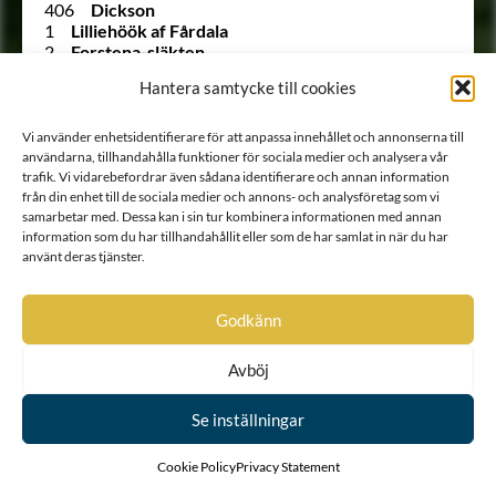
406
Dickson
1
Lilliehöök af Fårdala
2
Forstena-släkten
3
Bååt
Hantera samtycke till cookies
4
Fleming
5
Kyle
6
Lillie af Greger Matssons ätt
Vi använder enhetsidentifierare för att anpassa innehållet och annonserna till
7
Sparre af Rossvik
användarna, tillhandahålla funktioner för sociala medier och analysera vår
8
Bielke af Åkerö
trafik. Vi vidarebefordrar även sådana identifierare och annan information
från din enhet till de sociala medier och annons- och analysföretag som vi
9
Ulfsparre af Broxvik
samarbetar med. Dessa kan i sin tur kombinera informationen med annan
10
Soop
information som du har tillhandahållit eller som de har samlat in när du har
11
Bonde
använt deras tjänster.
12
Horn af Kanckas
13
Natt och Dag
14
Posse
Godkänn
15
Ribbing
16
Boije af Gennäs
17
Hård af Segerstad
Avböj
18
Falkenberg af Trystorp
19
Ulfeldt
Se inställningar
20
Holck
21
Krabbe af Krageholm
Cookie Policy
Privacy Statement
22
Urne
23
Barnekow