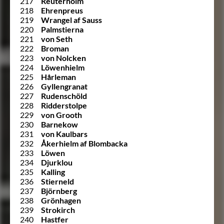
217
Reuterholm
218
Ehrenpreus
219
Wrangel af Sauss
220
Palmstierna
221
von Seth
222
Broman
223
von Nolcken
224
Löwenhielm
225
Hårleman
226
Gyllengranat
227
Rudenschöld
228
Ridderstolpe
229
von Grooth
230
Barnekow
231
von Kaulbars
232
Åkerhielm af Blombacka
233
Löwen
234
Djurklou
235
Kalling
236
Stierneld
237
Björnberg
238
Grönhagen
239
Strokirch
240
Hastfer