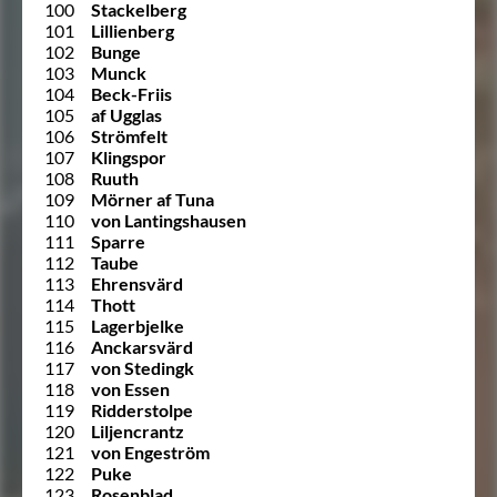
100
Stackelberg
101
Lillienberg
102
Bunge
103
Munck
104
Beck-Friis
105
af Ugglas
106
Strömfelt
107
Klingspor
108
Ruuth
109
Mörner af Tuna
110
von Lantingshausen
111
Sparre
112
Taube
113
Ehrensvärd
114
Thott
115
Lagerbjelke
116
Anckarsvärd
117
von Stedingk
118
von Essen
119
Ridderstolpe
120
Liljencrantz
121
von Engeström
122
Puke
123
Rosenblad