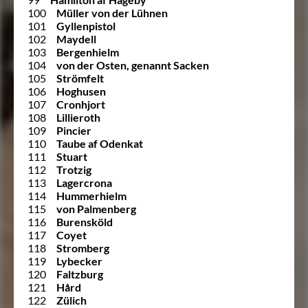
100
Müller von der Lühnen
101
Gyllenpistol
102
Maydell
103
Bergenhielm
104
von der Osten, genannt Sacken
105
Strömfelt
106
Hoghusen
107
Cronhjort
108
Lillieroth
109
Pincier
110
Taube af Odenkat
111
Stuart
112
Trotzig
113
Lagercrona
114
Hummerhielm
115
von Palmenberg
116
Burensköld
117
Coyet
118
Stromberg
119
Lybecker
120
Faltzburg
121
Hård
122
Zülich