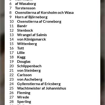
6
af Wasaborg
7
Torstensson
8
Oxenstierna af Korsholm och Wasa
9
Horn af Björneborg
10
Oxenstierna af Croneborg
11
Banér
12
Stenbock
13
Wrangel af Salmis
14
von Königsmarck
15
Wittenberg
16
Tott
17
Lillie
18
Kagg
19
Douglas
20
Schlippenbach
21
von Steinberg
22
Carlsson
23
von Ascheberg
24
Gyllenstierna af Ericsberg
25
Wachtmeister af Johannishus
26
Fleming
27
Wrede
28
Sperling