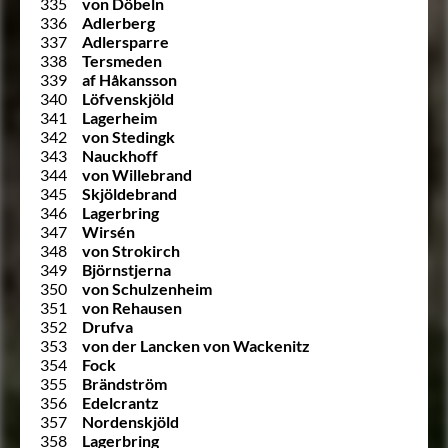
335
von Döbeln
336
Adlerberg
337
Adlersparre
338
Tersmeden
339
af Håkansson
340
Löfvenskjöld
341
Lagerheim
342
von Stedingk
343
Nauckhoff
344
von Willebrand
345
Skjöldebrand
346
Lagerbring
347
Wirsén
348
von Strokirch
349
Björnstjerna
350
von Schulzenheim
351
von Rehausen
352
Drufva
353
von der Lancken von Wackenitz
354
Fock
355
Brändström
356
Edelcrantz
357
Nordenskjöld
358
Lagerbring