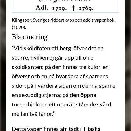
Klingspor, Sveriges ridderskaps och adels vapenbok,
(1890).
Blasonering
”Vid sköldfoten ett berg, öfver det en
sparre, hvilken ej går upp till öfre
sköldkanten; på den finnas tre kulor, en
öfverst och en på hvardera af sparrens
sidor; på hvardera sidan om denna sparre
en sexuddig stjerna; på den öppna
tornerhjelmen ett upprättstående svärd
mellan två fanor.”
Detta vapen finnes afritadt i Tilaska