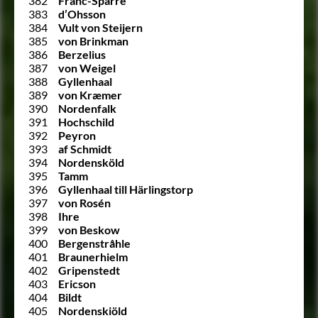
382
Franc-Sparre
383
d’Ohsson
384
Vult von Steijern
385
von Brinkman
386
Berzelius
387
von Weigel
388
Gyllenhaal
389
von Kræmer
390
Nordenfalk
391
Hochschild
392
Peyron
393
af Schmidt
394
Nordensköld
395
Tamm
396
Gyllenhaal till Härlingstorp
397
von Rosén
398
Ihre
399
von Beskow
400
Bergenstråhle
401
Braunerhielm
402
Gripenstedt
403
Ericson
404
Bildt
405
Nordenskiöld