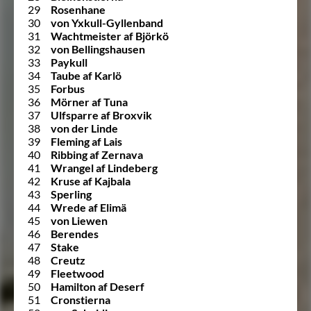
29
Rosenhane
30
von Yxkull-Gyllenband
31
Wachtmeister af Björkö
32
von Bellingshausen
33
Paykull
34
Taube af Karlö
35
Forbus
36
Mörner af Tuna
37
Ulfsparre af Broxvik
38
von der Linde
39
Fleming af Lais
40
Ribbing af Zernava
41
Wrangel af Lindeberg
42
Kruse af Kajbala
43
Sperling
44
Wrede af Elimä
45
von Liewen
46
Berendes
47
Stake
48
Creutz
49
Fleetwood
50
Hamilton af Deserf
51
Cronstierna