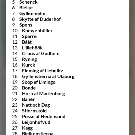
5
Schenck
6
Bielke
7
Gyllenhielm
8
Skytte af Duderhof
9
Spens
10
Khewenhüller
11
Sparre
12
Bååt
13
Lilliehöök
14
Cruus af Gudhem
15
Ryning
16
Kurck
17
Fleming af Liebelitz
18
Gyllenstierna af Ulaborg
19
Soop af Limingo
20
Bonde
21
Horn af Marienborg
22
Banér
23
Natt och Dag
24
Stiernsköld
25
Posse af Hedensund
26
Leijonhufvud
27
Kagg
28
Bielkenstierna