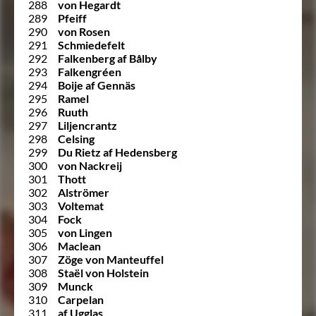
288
von Hegardt
289
Pfeiff
290
von Rosen
291
Schmiedefelt
292
Falkenberg af Bålby
293
Falkengréen
294
Boije af Gennäs
295
Ramel
296
Ruuth
297
Liljencrantz
298
Celsing
299
Du Rietz af Hedensberg
300
von Nackreij
301
Thott
302
Alströmer
303
Voltemat
304
Fock
305
von Lingen
306
Maclean
307
Zöge von Manteuffel
308
Staël von Holstein
309
Munck
310
Carpelan
311
af Ugglas