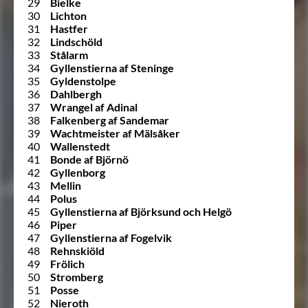
29
Bielke
30
Lichton
31
Hastfer
32
Lindschöld
33
Stålarm
34
Gyllenstierna af Steninge
35
Gyldenstolpe
36
Dahlbergh
37
Wrangel af Adinal
38
Falkenberg af Sandemar
39
Wachtmeister af Mälsåker
40
Wallenstedt
41
Bonde af Björnö
42
Gyllenborg
43
Mellin
44
Polus
45
Gyllenstierna af Björksund och Helgö
46
Piper
47
Gyllenstierna af Fogelvik
48
Rehnskiöld
49
Frölich
50
Stromberg
51
Posse
52
Nieroth