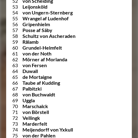
52
von Scheiding
53
Leijonsköld
54
von Ungern-Sternberg
55
Wrangel af Ludenhof
56
Gripenhielm
57
Posse af Säby
58
Schultz von Ascheraden
59
Rålamb
60
Grundel-Helmfelt
61
von der Noth
62
Mörner af Morlanda
63
von Fersen
64
Duwall
65
de Mortaigne
66
Taube af Kudding
67
Palbitzki
68
von Buchwaldt
69
Uggla
70
Marschalck
71
von Börstell
72
Vellingk
73
Marderfelt
74
Meijendorff von Yxkull
75
von der Pahlen