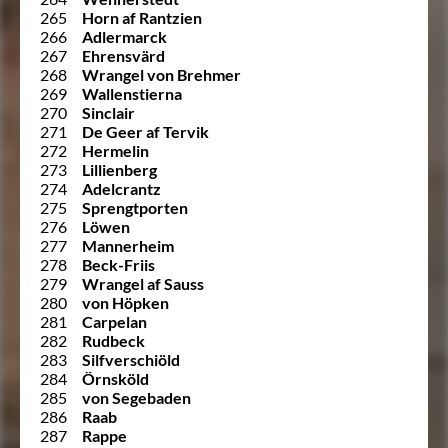
265
Horn af Rantzien
266
Adlermarck
267
Ehrensvärd
268
Wrangel von Brehmer
269
Wallenstierna
270
Sinclair
271
De Geer af Tervik
272
Hermelin
273
Lillienberg
274
Adelcrantz
275
Sprengtporten
276
Löwen
277
Mannerheim
278
Beck-Friis
279
Wrangel af Sauss
280
von Höpken
281
Carpelan
282
Rudbeck
283
Silfverschiöld
284
Örnsköld
285
von Segebaden
286
Raab
287
Rappe