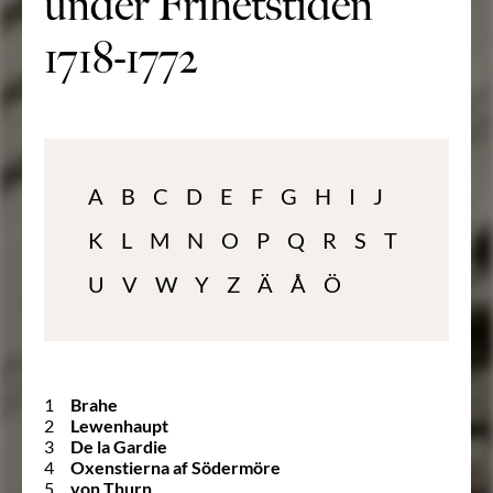
under Frihetstiden
1718-1772
A
B
C
D
E
F
G
H
I
J
K
L
M
N
O
P
Q
R
S
T
U
V
W
Y
Z
Ä
Å
Ö
1
Brahe
2
Lewenhaupt
3
De la Gardie
4
Oxenstierna af Södermöre
5
von Thurn