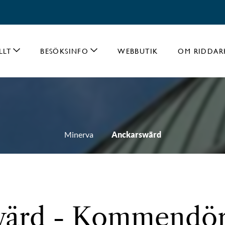
LLT
BESÖKSINFO
WEBBUTIK
OM RIDDAR
Minerva
Anckarswärd
ärd - Kommendör 