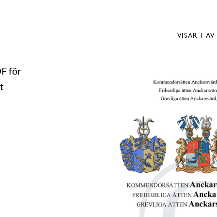
VISAR
1
AV
DF för
t