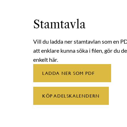
Stamtavla
Vill du ladda ner stamtavlan som en P
att enklare kunna söka i filen, gör du de
enkelt här.
LADDA NER SOM PDF
KÖP ADELSKALENDERN