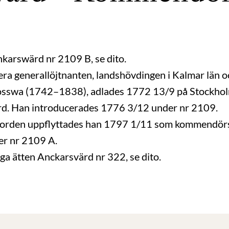
nkarswärd nr 2109 B, se dito.
ra generallöjtnanten, landshövdingen i Kalmar län 
osswa (1742–1838), adlades 1772 13/9 på Stockhol
d. Han introducerades 1776 3/12 under nr 2109.
rden uppflyttades han 1797 1/11 som kommendörsä
er nr 2109 A.
iga ätten Anckarsvärd nr 322, se dito.