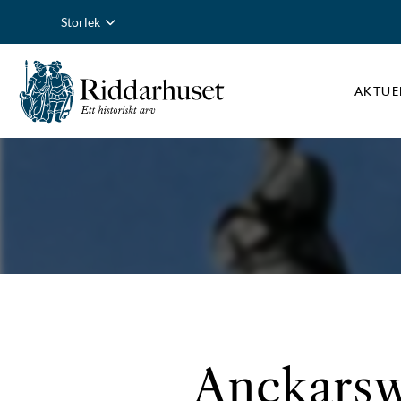
Storlek
AKTUE
Anckarsw