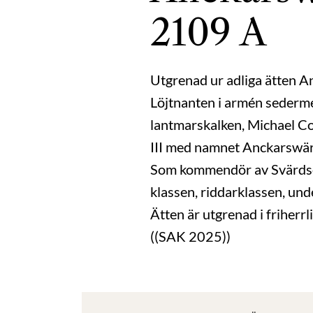
2109 A
Utgrenad ur adliga ätten A
Löjtnanten i armén sederme
lantmarskalken, Michael C
III med namnet Anckarswär
Som kommendör av Svärdso
klassen, riddarklassen, und
Ätten är utgrenad i friherrl
((SAK 2025))