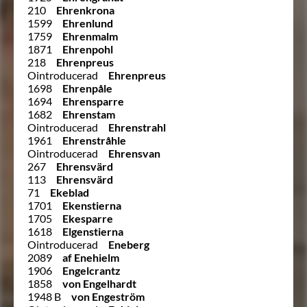
210
Ehrenkrona
1599
Ehrenlund
1759
Ehrenmalm
1871
Ehrenpohl
218
Ehrenpreus
Ointroducerad
Ehrenpreus
1698
Ehrenpåle
1694
Ehrensparre
1682
Ehrenstam
Ointroducerad
Ehrenstrahl
1961
Ehrenstråhle
Ointroducerad
Ehrensvan
267
Ehrensvärd
113
Ehrensvärd
71
Ekeblad
1701
Ekenstierna
1705
Ekesparre
1618
Elgenstierna
Ointroducerad
Eneberg
2089
af Enehielm
1906
Engelcrantz
1858
von Engelhardt
1948 B
von Engeström