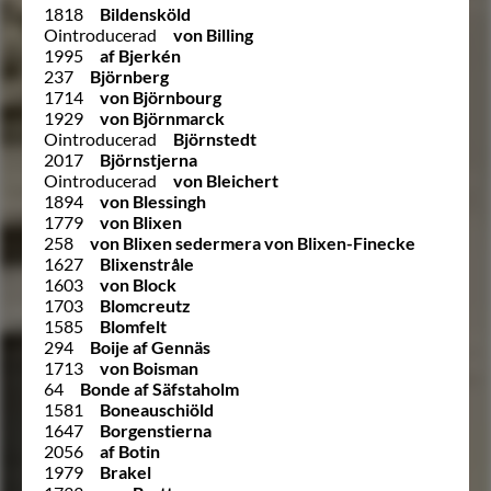
1818
Bildensköld
Ointroducerad
von Billing
1995
af Bjerkén
237
Björnberg
1714
von Björnbourg
1929
von Björnmarck
Ointroducerad
Björnstedt
2017
Björnstjerna
Ointroducerad
von Bleichert
1894
von Blessingh
1779
von Blixen
258
von Blixen sedermera von Blixen-Finecke
1627
Blixenstråle
1603
von Block
1703
Blomcreutz
1585
Blomfelt
294
Boije af Gennäs
1713
von Boisman
64
Bonde af Säfstaholm
1581
Boneauschiöld
1647
Borgenstierna
2056
af Botin
1979
Brakel