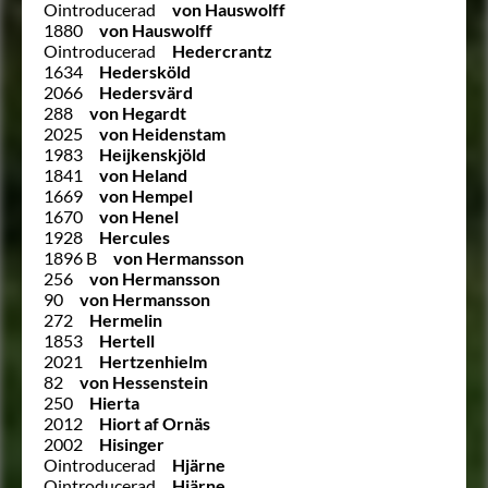
Ointroducerad
von Hauswolff
1880
von Hauswolff
Ointroducerad
Hedercrantz
1634
Hedersköld
2066
Hedersvärd
288
von Hegardt
2025
von Heidenstam
1983
Heijkenskjöld
1841
von Heland
1669
von Hempel
1670
von Henel
1928
Hercules
1896 B
von Hermansson
256
von Hermansson
90
von Hermansson
272
Hermelin
1853
Hertell
2021
Hertzenhielm
82
von Hessenstein
250
Hierta
2012
Hiort af Ornäs
2002
Hisinger
Ointroducerad
Hjärne
Ointroducerad
Hjärne