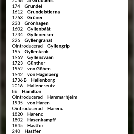
2058
af Grubbens
174
Grundel
1612
Grundelstierna
1763
Grüner
238
Grönhagen
1602
Gyllenbååt
1734
Gyllenecker
226
Gyllengranat
Ointroducerad
Gyllengrip
195
Gyllenkrok
1969
Gyllensvaan
1723
Günther
1962
von Göben
1942
von Hagelberg
1736 B
Hallenborg
2016
Hallencreutz
86
Hamilton
Ointroducerad
Hammarhjelm
1935
von Haren
Ointroducerad
Harenc
1820
Harenc
1802
Hasenkampff
1845
Hastfer
240
Hastfer