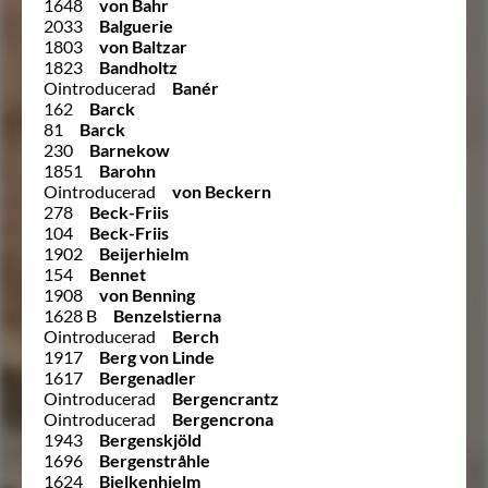
1648
von Bahr
2033
Balguerie
1803
von Baltzar
1823
Bandholtz
Ointroducerad
Banér
162
Barck
81
Barck
230
Barnekow
1851
Barohn
Ointroducerad
von Beckern
278
Beck-Friis
104
Beck-Friis
1902
Beijerhielm
154
Bennet
1908
von Benning
1628 B
Benzelstierna
Ointroducerad
Berch
1917
Berg von Linde
1617
Bergenadler
Ointroducerad
Bergencrantz
Ointroducerad
Bergencrona
1943
Bergenskjöld
1696
Bergenstråhle
1624
Bielkenhielm