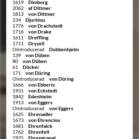
1619
Dimborg
2062
af Dittmer
1813
von Dittmer
234
Djurklou
1776
von Drachstedt
1716
von Drake
1611
Dreffling
1711
Drysell
Ointroducerad
Dubbenhjelm
139
von Düben
80
von Düben
61
Dücker
171
von Düring
Ointroducerad
von Düring
1666
von Ebbertz
1931
von Eckstedt
1842
Edenhielm
1913
von Eggers
Ointroducerad
von Eggers
1625
Ehrenadler
1673
von Ehrenclou
1681
Ehrenfalck
1762
Ehrenfelt
1925
Ehrengranat