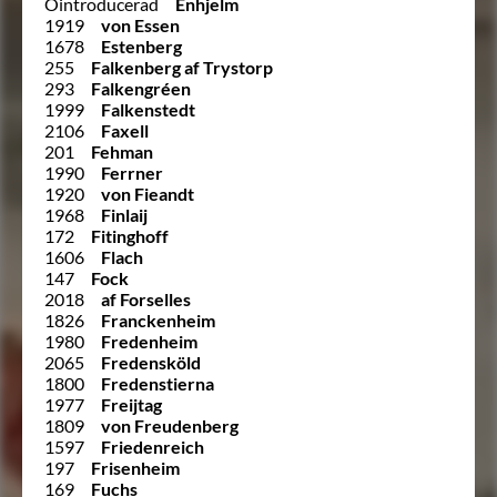
Ointroducerad
Enhjelm
1919
von Essen
1678
Estenberg
255
Falkenberg af Trystorp
293
Falkengréen
1999
Falkenstedt
2106
Faxell
201
Fehman
1990
Ferrner
1920
von Fieandt
1968
Finlaij
172
Fitinghoff
1606
Flach
147
Fock
2018
af Forselles
1826
Franckenheim
1980
Fredenheim
2065
Fredensköld
1800
Fredenstierna
1977
Freijtag
1809
von Freudenberg
1597
Friedenreich
197
Frisenheim
169
Fuchs