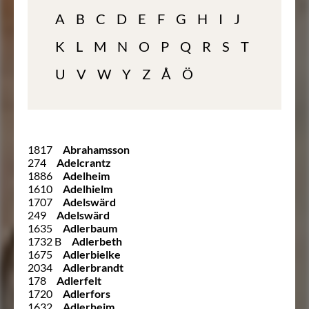
A
B
C
D
E
F
G
H
I
J
K
L
M
N
O
P
Q
R
S
T
U
V
W
Y
Z
Å
Ö
1817
Abrahamsson
274
Adelcrantz
1886
Adelheim
1610
Adelhielm
1707
Adelswärd
249
Adelswärd
1635
Adlerbaum
1732 B
Adlerbeth
1675
Adlerbielke
2034
Adlerbrandt
178
Adlerfelt
1720
Adlerfors
1632
Adlerheim