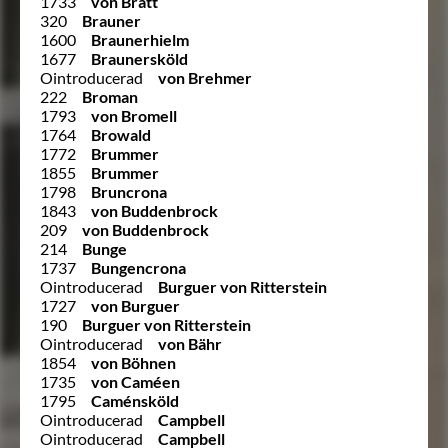
1733
von Bratt
320
Brauner
1600
Braunerhielm
1677
Braunersköld
Ointroducerad
von Brehmer
222
Broman
1793
von Bromell
1764
Browald
1772
Brummer
1855
Brummer
1798
Bruncrona
1843
von Buddenbrock
209
von Buddenbrock
214
Bunge
1737
Bungencrona
Ointroducerad
Burguer von Ritterstein
1727
von Burguer
190
Burguer von Ritterstein
Ointroducerad
von Bähr
1854
von Böhnen
1735
von Caméen
1795
Caménsköld
Ointroducerad
Campbell
Ointroducerad
Campbell