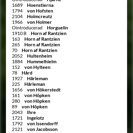
1689
Hoenstierna
1794
von Hofsten
2104
Holmcreutz
1966
von Holmer
Ointroducerad
Horguelin
1910 B
Horn af Rantzien
163
Horn af Rantzien
265
Horn af Rantzien
70
Horn af Rantzien
2052
Hultenheim
1884
Hummelhielm
152
von Hylteen
78
Hård
1927
Hårleman
225
Hårleman
1656
von Hökerstedt
161
von Höpken
280
von Höpken
89
von Höpken
2043
Ihre
1721
Ingelotz
1792
von Issendorff
2121
von Jacobsson