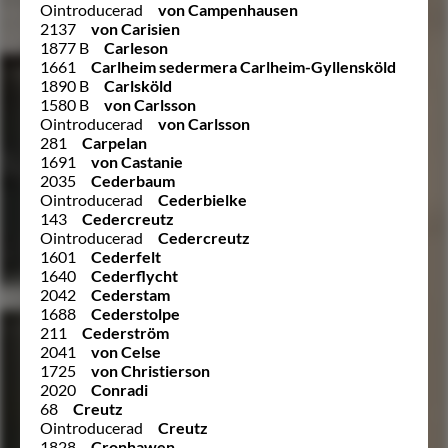
Ointroducerad
von Campenhausen
2137
von Carisien
1877 B
Carleson
1661
Carlheim sedermera Carlheim-Gyllensköld
1890 B
Carlsköld
1580 B
von Carlsson
Ointroducerad
von Carlsson
281
Carpelan
1691
von Castanie
2035
Cederbaum
Ointroducerad
Cederbielke
143
Cedercreutz
Ointroducerad
Cedercreutz
1601
Cederfelt
1640
Cederflycht
2042
Cederstam
1688
Cederstolpe
211
Cederström
2041
von Celse
1725
von Christierson
2020
Conradi
68
Creutz
Ointroducerad
Creutz
1828
Cronhawen