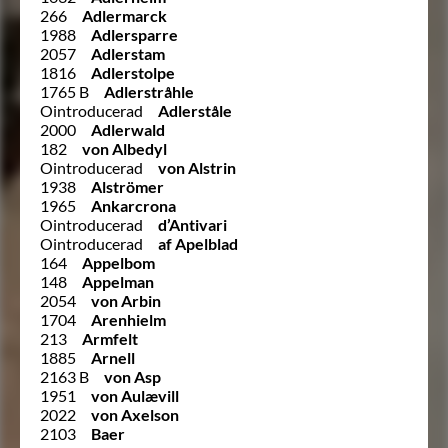
266
Adlermarck
1988
Adlersparre
2057
Adlerstam
1816
Adlerstolpe
1765 B
Adlerstråhle
Ointroducerad
Adlerståle
2000
Adlerwald
182
von Albedyl
Ointroducerad
von Alstrin
1938
Alströmer
1965
Ankarcrona
Ointroducerad
d’Antivari
Ointroducerad
af Apelblad
164
Appelbom
148
Appelman
2054
von Arbin
1704
Arenhielm
213
Armfelt
1885
Arnell
2163 B
von Asp
1951
von Aulævill
2022
von Axelson
2103
Baer