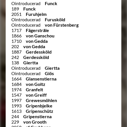
Ointroducerad
Funck
189
Funck
2051
Furuhjelm
Ointroducerad
Furusköld
Ointroducerad
von Fürstenberg
1717
Fägerstråle
1866
von Ganschou
1710
von Gedda
202
von Gedda
1887
Gerdessköld
242
Gerdessköld
138
Giertta
Ointroducerad
Giertta
Ointroducerad
Giös
1664
Glansenstierna
1684
von Goltz
1974
Granfelt
1547
von Greiff
1997
Grewesmöhlen
1993
Gripenbjelke
1613
Gripenschütz
244
Gripenstierna
229
von Grooth