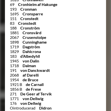
69
Cronhielm af Hakunge
193
Cronman
1695
Cronsparre
151
Cronstedt
83
Cronstedt
188
Cronström
1881
Cronsvärd
2067
Crusenstolpe
1898
Cunninghame
1719
Dagström
1829
Dahlcrona
183
d’Albedyhll
1945
von Dalin
1718
Dalman
191
von Danckwardt
2068
af Darelli
1954
de Bruce
1921 B
de Carnall
1856 B
de Frese
271
De Geer af Tervik
1771
von Dellwig
176
von Dellwig
Ointroducerad
Didron