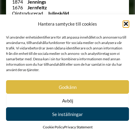
1874
Jennings
1676
Jernfeltz
Ointroducerad
Julinsköld
Ointroducerad
af Justrick
Hantera samtycke till cookies
235
Kalling
91
Kalling
1934
Kanefehr
Vi använder enhetsidentifierare för att anpassa innehållet och annonserna till
231
von Kaulbars
användarna, tillhandahålla funktioner för sociala medier och analysera vår
1895
von Kemna
trafik. Vi vidarebefordrar även sådana identifierare och annan information
Ointroducerad
von Kirchbach
från din enhet till de sociala medier och annons- och analysföretag som vi
2023
Kjerrmansköld
samarbetar med. Dessa kan i sin tur kombinera informationen med annan
1949
von Kjörning
information som du har tillhandahållit eller som de har samlat in när du har
Ointroducerad
Klinckowström
använt deras tjänster.
262
Klinckowström
1674
Klingfelt
Godkänn
257
Klingspor
1838
Kloo
1976
von Knorring
Avböj
177
von Knorring
206
von Kochen
Se inställningar
(1737 B)
Kock von Gyllenstein
160
Koskull
184
Koskull
Cookie Policy
Privacy Statement
252
von Kothen