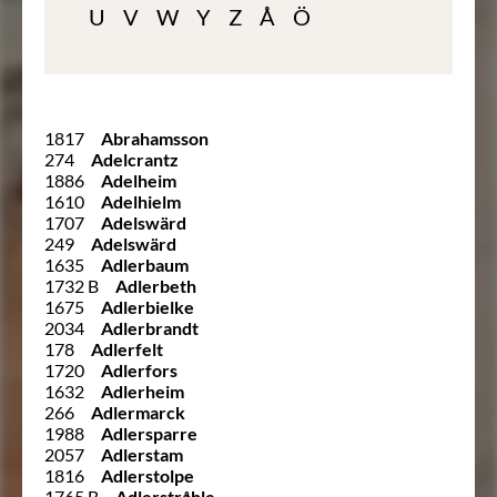
U
V
W
Y
Z
Å
Ö
1817
Abrahamsson
274
Adelcrantz
1886
Adelheim
1610
Adelhielm
1707
Adelswärd
249
Adelswärd
1635
Adlerbaum
1732 B
Adlerbeth
1675
Adlerbielke
2034
Adlerbrandt
178
Adlerfelt
1720
Adlerfors
1632
Adlerheim
266
Adlermarck
1988
Adlersparre
2057
Adlerstam
1816
Adlerstolpe
1765 B
Adlerstråhle