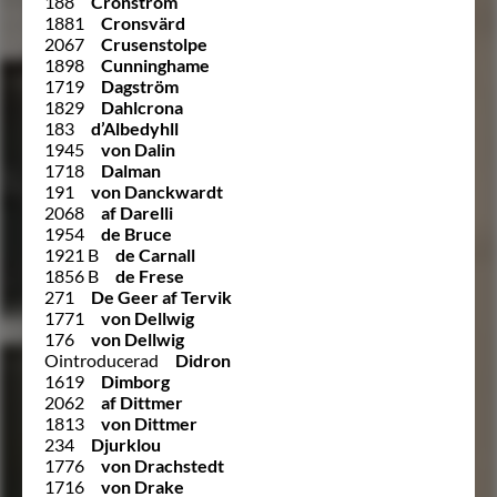
188
Cronström
1881
Cronsvärd
2067
Crusenstolpe
1898
Cunninghame
1719
Dagström
1829
Dahlcrona
183
d’Albedyhll
1945
von Dalin
1718
Dalman
191
von Danckwardt
2068
af Darelli
1954
de Bruce
1921 B
de Carnall
1856 B
de Frese
271
De Geer af Tervik
1771
von Dellwig
176
von Dellwig
Ointroducerad
Didron
1619
Dimborg
2062
af Dittmer
1813
von Dittmer
234
Djurklou
1776
von Drachstedt
1716
von Drake