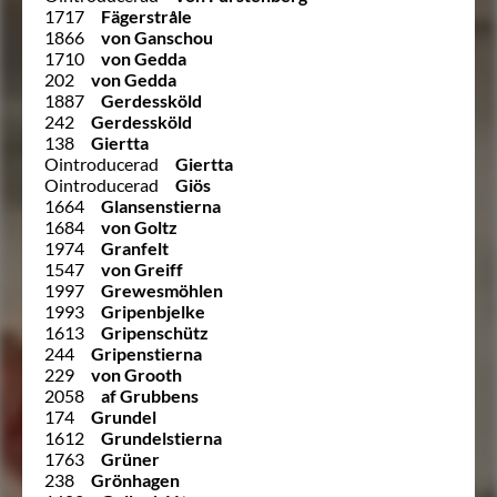
1717
Fägerstråle
1866
von Ganschou
1710
von Gedda
202
von Gedda
1887
Gerdessköld
242
Gerdessköld
138
Giertta
Ointroducerad
Giertta
Ointroducerad
Giös
1664
Glansenstierna
1684
von Goltz
1974
Granfelt
1547
von Greiff
1997
Grewesmöhlen
1993
Gripenbjelke
1613
Gripenschütz
244
Gripenstierna
229
von Grooth
2058
af Grubbens
174
Grundel
1612
Grundelstierna
1763
Grüner
238
Grönhagen