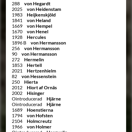
288
von Hegardt
2025
von Heidenstam
1983
Heijkenskjöld
1841
von Heland
1669
von Hempel
1670
von Henel
1928
Hercules
1896 B
von Hermansson
256
von Hermansson
90
von Hermansson
272
Hermelin
1853
Hertell
2021
Hertzenhielm
82
von Hessenstein
250
Hierta
2012
Hiort af Ornäs
2002
Hisinger
Ointroducerad
Hjärne
Ointroducerad
Hjärne
1689
Hoenstierna
1794
von Hofsten
2104
Holmcreutz
1966
von Holmer