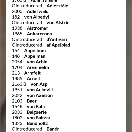
Ointroducerad
Adlerståle
2000
Adlerwald
182
von Albedyl
Ointroducerad
von Alstrin
1938
Alströmer
1965
Ankarcrona
Ointroducerad
d’Antivari
Ointroducerad
af Apelblad
164
Appelbom
148
Appelman
2054
von Arbin
1704
Arenhielm
213
Armfelt
1885
Arnell
2163 B
von Asp
1951
von Aulævill
2022
von Axelson
2103
Baer
1648
von Bahr
2033
Balguerie
1803
von Baltzar
1823
Bandholtz
Ointroducerad
Banér