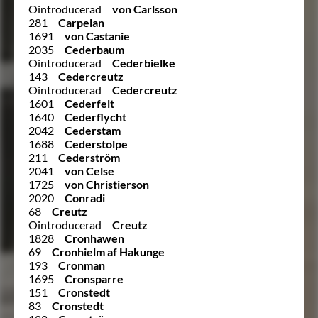
Ointroducerad
von Carlsson
281
Carpelan
1691
von Castanie
2035
Cederbaum
Ointroducerad
Cederbielke
143
Cedercreutz
Ointroducerad
Cedercreutz
1601
Cederfelt
1640
Cederflycht
2042
Cederstam
1688
Cederstolpe
211
Cederström
2041
von Celse
1725
von Christierson
2020
Conradi
68
Creutz
Ointroducerad
Creutz
1828
Cronhawen
69
Cronhielm af Hakunge
193
Cronman
1695
Cronsparre
151
Cronstedt
83
Cronstedt