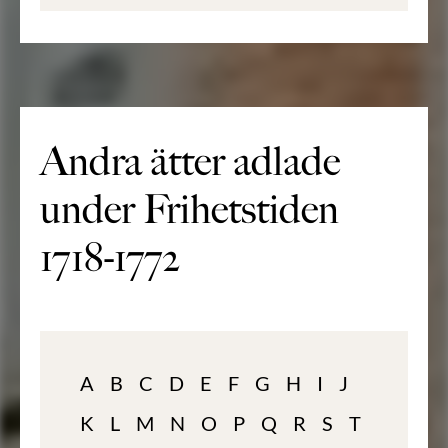
Andra ätter adlade
under Frihetstiden
1718-1772
A
B
C
D
E
F
G
H
I
J
K
L
M
N
O
P
Q
R
S
T