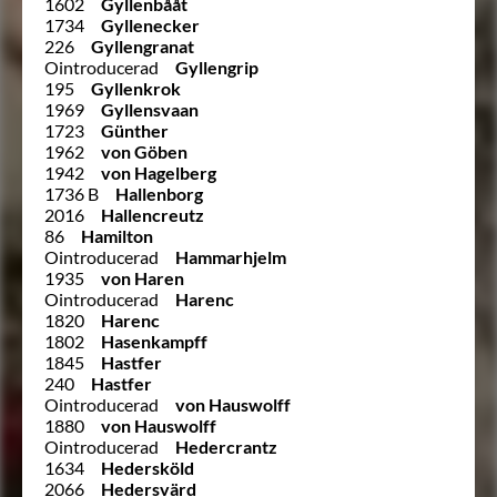
1602
Gyllenbååt
1734
Gyllenecker
226
Gyllengranat
Ointroducerad
Gyllengrip
195
Gyllenkrok
1969
Gyllensvaan
1723
Günther
1962
von Göben
1942
von Hagelberg
1736 B
Hallenborg
2016
Hallencreutz
86
Hamilton
Ointroducerad
Hammarhjelm
1935
von Haren
Ointroducerad
Harenc
1820
Harenc
1802
Hasenkampff
1845
Hastfer
240
Hastfer
Ointroducerad
von Hauswolff
1880
von Hauswolff
Ointroducerad
Hedercrantz
1634
Hedersköld
2066
Hedersvärd