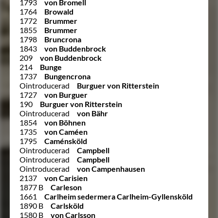
1793
von Bromell
1764
Browald
1772
Brummer
1855
Brummer
1798
Bruncrona
1843
von Buddenbrock
209
von Buddenbrock
214
Bunge
1737
Bungencrona
Ointroducerad
Burguer von Ritterstein
1727
von Burguer
190
Burguer von Ritterstein
Ointroducerad
von Bähr
1854
von Böhnen
1735
von Caméen
1795
Caménsköld
Ointroducerad
Campbell
Ointroducerad
Campbell
Ointroducerad
von Campenhausen
2137
von Carisien
1877 B
Carleson
1661
Carlheim sedermera Carlheim-Gyllensköld
1890 B
Carlsköld
1580 B
von Carlsson