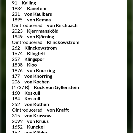
91
Kalling
1934
Kanefehr
231
von Kaulbars
1895
von Kemna
Ointroducerad
von Kirchbach
2023
Kjerrmansköld
1949
von Kjörning
Ointroducerad
Klinckowström
262
Klinckowström
1674
Klingfelt
257
Klingspor
1838
Kloo
1976
von Knorring
177
von Knorring
206
von Kochen
(1737 B)
Kock von Gyllenstein
160
Koskull
184
Koskull
252
von Kothen
Ointroducerad
von Krafft
315
von Krassow
2099
von Kruus
1652
Kunckel
167
von Köhler