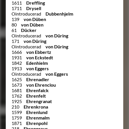
1611
Dreffling
1711
Drysell
Ointroducerad
Dubbenhjelm
139
von Düben
80
von Düben
61
Dücker
Ointroducerad
von Düring
171
von Düring
Ointroducerad
von Düring
1666
von Ebbertz
1931
von Eckstedt
1842
Edenhielm
1913
von Eggers
Ointroducerad
von Eggers
1625
Ehrenadler
1673
von Ehrenclou
1681
Ehrenfalck
1762
Ehrenfelt
1925
Ehrengranat
210
Ehrenkrona
1599
Ehrenlund
1759
Ehrenmalm
1871
Ehrenpohl
218
Ehrenpreus