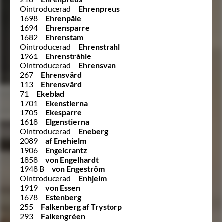
Ointroducerad
Ehrenpreus
1698
Ehrenpåle
1694
Ehrensparre
1682
Ehrenstam
Ointroducerad
Ehrenstrahl
1961
Ehrenstråhle
Ointroducerad
Ehrensvan
267
Ehrensvärd
113
Ehrensvärd
71
Ekeblad
1701
Ekenstierna
1705
Ekesparre
1618
Elgenstierna
Ointroducerad
Eneberg
2089
af Enehielm
1906
Engelcrantz
1858
von Engelhardt
1948 B
von Engeström
Ointroducerad
Enhjelm
1919
von Essen
1678
Estenberg
255
Falkenberg af Trystorp
293
Falkengréen