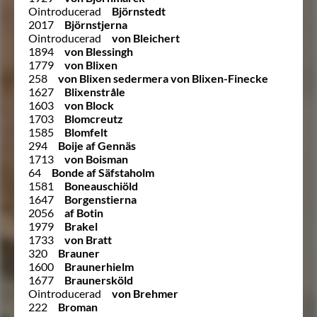
Ointroducerad
Björnstedt
2017
Björnstjerna
Ointroducerad
von Bleichert
1894
von Blessingh
1779
von Blixen
258
von Blixen sedermera von Blixen-Finecke
1627
Blixenstråle
1603
von Block
1703
Blomcreutz
1585
Blomfelt
294
Boije af Gennäs
1713
von Boisman
64
Bonde af Säfstaholm
1581
Boneauschiöld
1647
Borgenstierna
2056
af Botin
1979
Brakel
1733
von Bratt
320
Brauner
1600
Braunerhielm
1677
Braunersköld
Ointroducerad
von Brehmer
222
Broman