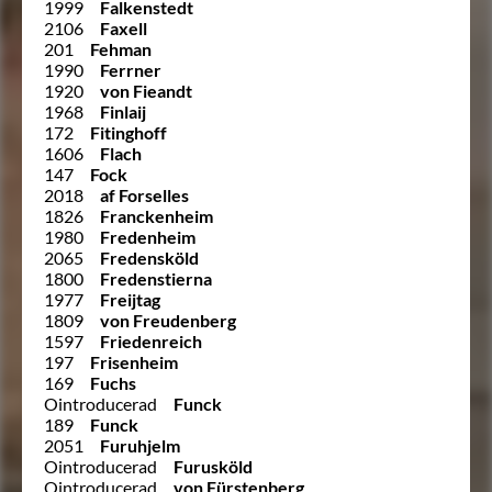
1999
Falkenstedt
2106
Faxell
201
Fehman
1990
Ferrner
1920
von Fieandt
1968
Finlaij
172
Fitinghoff
1606
Flach
147
Fock
2018
af Forselles
1826
Franckenheim
1980
Fredenheim
2065
Fredensköld
1800
Fredenstierna
1977
Freijtag
1809
von Freudenberg
1597
Friedenreich
197
Frisenheim
169
Fuchs
Ointroducerad
Funck
189
Funck
2051
Furuhjelm
Ointroducerad
Furusköld
Ointroducerad
von Fürstenberg