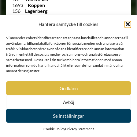
1693
Köppen
156
Lagerberg
75
Lagerberg
Ointroducerad
Lagerberg
Hantera samtycke till cookies
254
Lagerbielke
1620
Lagerborg
Vi använder enhetsidentifierare för att anpassa innehållet och annonserna till
2061 B
Lagerbring
användarna, tillhandahålla funktioner för sociala medier och analysera vår
245
Lagerfelt
trafik. Vi vidarebefordrar även sådana identifierare och annan information
Ointroducerad
Lagerflycht
från din enhet till de sociala medier och annons- och analysföretag som vi
2038
von Lagerlöf
samarbetar med. Dessa kan i sin tur kombinera informationen med annan
Ointroducerad
Lagerstam
information som du har tillhandahållit eller som de har samlat in när du har
1630
Lagerstolpe
använt deras tjänster.
1992
Lagerstråle
1933
Lagersvärd
Ointroducerad
Lagertvist
Godkänn
1832
von Lang
241
von Lantingshausen
Avböj
1989
le Febure
1667
Leijonadler
Ointroducerad
Leijonflycht
Se inställningar
142
Leijonhielm
73
Leijonstedt
Cookie Policy
Privacy Statement
140
Leuhusen