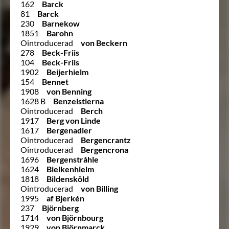
162
Barck
81
Barck
230
Barnekow
1851
Barohn
Ointroducerad
von Beckern
278
Beck-Friis
104
Beck-Friis
1902
Beijerhielm
154
Bennet
1908
von Benning
1628 B
Benzelstierna
Ointroducerad
Berch
1917
Berg von Linde
1617
Bergenadler
Ointroducerad
Bergencrantz
Ointroducerad
Bergencrona
1696
Bergenstråhle
1624
Bielkenhielm
1818
Bildensköld
Ointroducerad
von Billing
1995
af Bjerkén
237
Björnberg
1714
von Björnbourg
1929
von Björnmarck