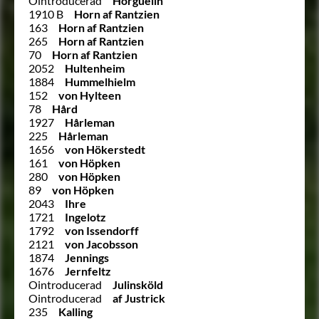
Ointroducerad
Horguelin
1910 B
Horn af Rantzien
163
Horn af Rantzien
265
Horn af Rantzien
70
Horn af Rantzien
2052
Hultenheim
1884
Hummelhielm
152
von Hylteen
78
Hård
1927
Hårleman
225
Hårleman
1656
von Hökerstedt
161
von Höpken
280
von Höpken
89
von Höpken
2043
Ihre
1721
Ingelotz
1792
von Issendorff
2121
von Jacobsson
1874
Jennings
1676
Jernfeltz
Ointroducerad
Julinsköld
Ointroducerad
af Justrick
235
Kalling