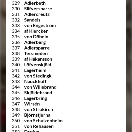
329
Adlerbeth
330
Silfversparre
331
Adlercreutz
332
Sandels
333
von Engeström
334
af Klercker
335
von Döbeln
336
Adlerberg
337
Adlersparre
338
Tersmeden
339
af Håkansson
340
Löfvenskjöld
341
Lagerheim
342
von Stedingk
343
Nauckhoff
344
von Willebrand
345
Skjöldebrand
346
Lagerbring
347
Wirsén
348
von Strokirch
349
Björnstjerna
350
von Schulzenheim
351
von Rehausen
352
Drufva