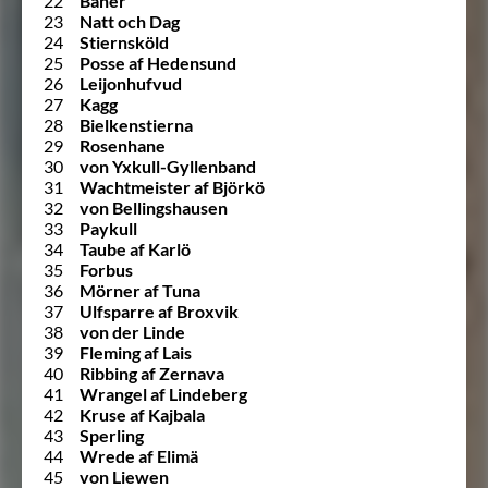
22
Banér
23
Natt och Dag
24
Stiernsköld
25
Posse af Hedensund
26
Leijonhufvud
27
Kagg
28
Bielkenstierna
29
Rosenhane
30
von Yxkull-Gyllenband
31
Wachtmeister af Björkö
32
von Bellingshausen
33
Paykull
34
Taube af Karlö
35
Forbus
36
Mörner af Tuna
37
Ulfsparre af Broxvik
38
von der Linde
39
Fleming af Lais
40
Ribbing af Zernava
41
Wrangel af Lindeberg
42
Kruse af Kajbala
43
Sperling
44
Wrede af Elimä
45
von Liewen