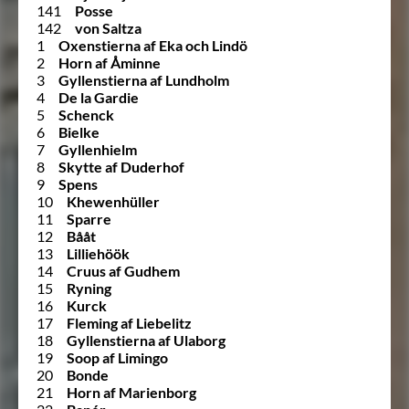
141
Posse
142
von Saltza
1
Oxenstierna af Eka och Lindö
2
Horn af Åminne
3
Gyllenstierna af Lundholm
4
De la Gardie
5
Schenck
6
Bielke
7
Gyllenhielm
8
Skytte af Duderhof
9
Spens
10
Khewenhüller
11
Sparre
12
Bååt
13
Lilliehöök
14
Cruus af Gudhem
15
Ryning
16
Kurck
17
Fleming af Liebelitz
18
Gyllenstierna af Ulaborg
19
Soop af Limingo
20
Bonde
21
Horn af Marienborg