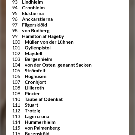
93
Lindhielm
94
Cronhielm
95
Eldstierna
96
Anckarstierna
97
Fägerskiöld
98
von Budberg
99
Hamilton af Hageby
100
Müller von der Lühnen
101
Gyllenpistol
102
Maydell
103
Bergenhielm
104
von der Osten, genannt Sacken
105
Strömfelt
106
Hoghusen
107
Cronhjort
108
Lillieroth
109
Pincier
110
Taube af Odenkat
111
Stuart
112
Trotzig
113
Lagercrona
114
Hummerhielm
115
von Palmenberg
116
Burensköld