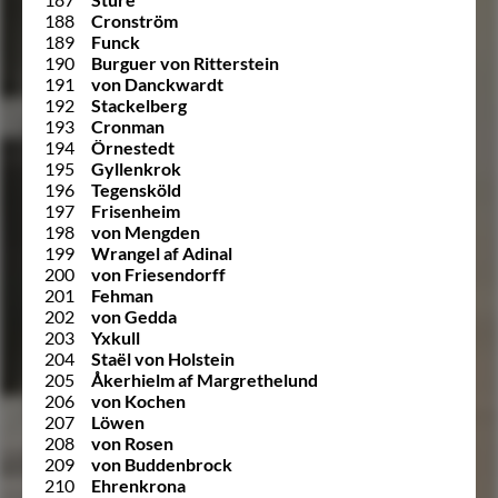
188
Cronström
189
Funck
190
Burguer von Ritterstein
191
von Danckwardt
192
Stackelberg
193
Cronman
194
Örnestedt
195
Gyllenkrok
196
Tegensköld
197
Frisenheim
198
von Mengden
199
Wrangel af Adinal
200
von Friesendorff
201
Fehman
202
von Gedda
203
Yxkull
204
Staël von Holstein
205
Åkerhielm af Margrethelund
206
von Kochen
207
Löwen
208
von Rosen
209
von Buddenbrock
210
Ehrenkrona