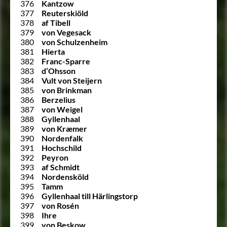
376
Kantzow
377
Reuterskiöld
378
af Tibell
379
von Vegesack
380
von Schulzenheim
381
Hierta
382
Franc-Sparre
383
d’Ohsson
384
Vult von Steijern
385
von Brinkman
386
Berzelius
387
von Weigel
388
Gyllenhaal
389
von Kræmer
390
Nordenfalk
391
Hochschild
392
Peyron
393
af Schmidt
394
Nordensköld
395
Tamm
396
Gyllenhaal till Härlingstorp
397
von Rosén
398
Ihre
399
von Beskow