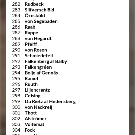
282
Rudbeck
283
Silfverschiöld
284
Örnsköld
285
von Segebaden
286
Raab
287
Rappe
288
von Hegardt
289
Pfeiff
290
von Rosen
291
Schmiedefelt
292
Falkenberg af Bålby
293
Falkengréen
294
Boije af Gennäs
295
Ramel
296
Ruuth
297
Liljencrantz
298
Celsing
299
Du Rietz af Hedensberg
300
von Nackreij
301
Thott
302
Alströmer
303
Voltemat
304
Fock