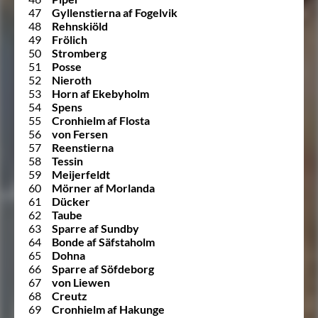
47
Gyllenstierna af Fogelvik
48
Rehnskiöld
49
Frölich
50
Stromberg
51
Posse
52
Nieroth
53
Horn af Ekebyholm
54
Spens
55
Cronhielm af Flosta
56
von Fersen
57
Reenstierna
58
Tessin
59
Meijerfeldt
60
Mörner af Morlanda
61
Dücker
62
Taube
63
Sparre af Sundby
64
Bonde af Säfstaholm
65
Dohna
66
Sparre af Söfdeborg
67
von Liewen
68
Creutz
69
Cronhielm af Hakunge