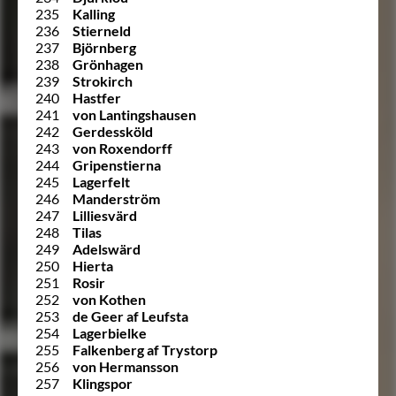
235
Kalling
236
Stierneld
237
Björnberg
238
Grönhagen
239
Strokirch
240
Hastfer
241
von Lantingshausen
242
Gerdessköld
243
von Roxendorff
244
Gripenstierna
245
Lagerfelt
246
Manderström
247
Lilliesvärd
248
Tilas
249
Adelswärd
250
Hierta
251
Rosir
252
von Kothen
253
de Geer af Leufsta
254
Lagerbielke
255
Falkenberg af Trystorp
256
von Hermansson
257
Klingspor