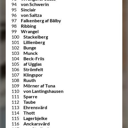
94
von Schwerin
95
Sinclair
96
von Saltza
97
Falkenberg af Bålby
98
Ribbing
99
Wrangel
100
Stackelberg
101
Lillienberg
102
Bunge
103
Munck
104
Beck-Friis
105
af Ugglas
106
Strömfelt
107
Klingspor
108
Ruuth
109
Mörner af Tuna
110
von Lantingshausen
111
Sparre
112
Taube
113
Ehrensvärd
114
Thott
115
Lagerbjelke
116
Anckarsvärd