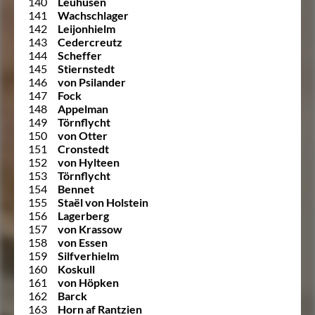
140
Leuhusen
141
Wachschlager
142
Leijonhielm
143
Cedercreutz
144
Scheffer
145
Stiernstedt
146
von Psilander
147
Fock
148
Appelman
149
Törnflycht
150
von Otter
151
Cronstedt
152
von Hylteen
153
Törnflycht
154
Bennet
155
Staël von Holstein
156
Lagerberg
157
von Krassow
158
von Essen
159
Silfverhielm
160
Koskull
161
von Höpken
162
Barck
163
Horn af Rantzien