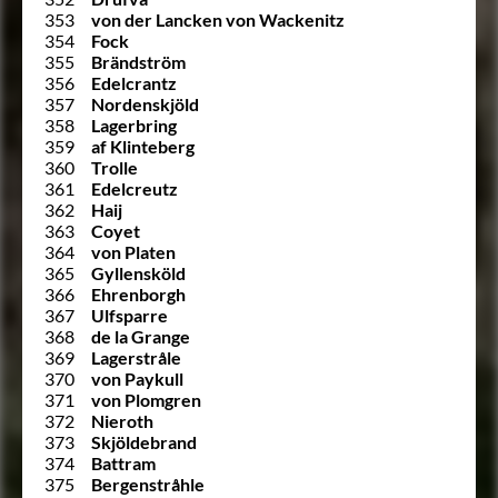
353
von der Lancken von Wackenitz
354
Fock
355
Brändström
356
Edelcrantz
357
Nordenskjöld
358
Lagerbring
359
af Klinteberg
360
Trolle
361
Edelcreutz
362
Haij
363
Coyet
364
von Platen
365
Gyllensköld
366
Ehrenborgh
367
Ulfsparre
368
de la Grange
369
Lagerstråle
370
von Paykull
371
von Plomgren
372
Nieroth
373
Skjöldebrand
374
Battram
375
Bergenstråhle