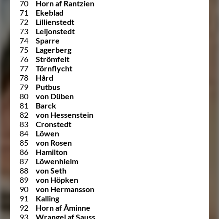
70
Horn af Rantzien
71
Ekeblad
72
Lillienstedt
73
Leijonstedt
74
Sparre
75
Lagerberg
76
Strömfelt
77
Törnflycht
78
Hård
79
Putbus
80
von Düben
81
Barck
82
von Hessenstein
83
Cronstedt
84
Löwen
85
von Rosen
86
Hamilton
87
Löwenhielm
88
von Seth
89
von Höpken
90
von Hermansson
91
Kalling
92
Horn af Åminne
93
Wrangel af Sauss