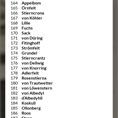
164
Appelbom
165
Örnfelt
166
Stierncrona
167
von Köhler
168
Lillie
169
Fuchs
170
Sack
171
von Düring
172
Fitinghoff
173
Strömfelt
174
Grundel
175
Stierncrantz
176
von Dellwig
177
von Knorring
178
Adlerfelt
179
Rosenstierna
180
von Trautwetter
181
von Löwenstern
182
von Albedyl
183
d’Albedyhll
184
Koskull
185
Ollonberg
186
Roos
187
Sture