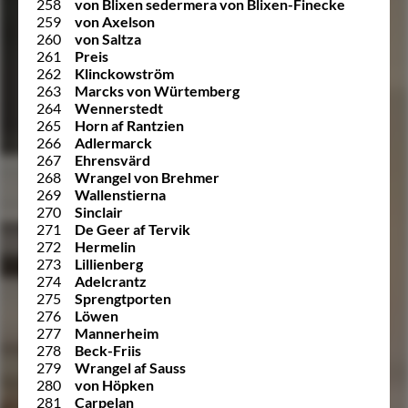
258
von Blixen sedermera von Blixen-Finecke
259
von Axelson
260
von Saltza
261
Preis
262
Klinckowström
263
Marcks von Würtemberg
264
Wennerstedt
265
Horn af Rantzien
266
Adlermarck
267
Ehrensvärd
268
Wrangel von Brehmer
269
Wallenstierna
270
Sinclair
271
De Geer af Tervik
272
Hermelin
273
Lillienberg
274
Adelcrantz
275
Sprengtporten
276
Löwen
277
Mannerheim
278
Beck-Friis
279
Wrangel af Sauss
280
von Höpken
281
Carpelan