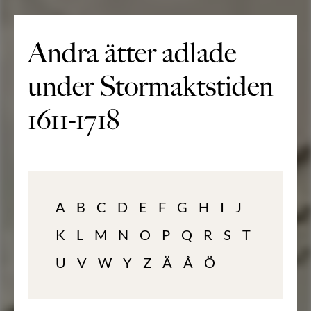
Andra ätter adlade
under Stormaktstiden
1611-1718
A
B
C
D
E
F
G
H
I
J
K
L
M
N
O
P
Q
R
S
T
U
V
W
Y
Z
Ä
Å
Ö