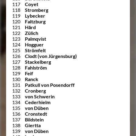
117
Coyet
118
Stromberg
119
Lybecker
120
Faltzburg
121
Hård
122
Zülich
123
Palmqvist
124
Hogguer
125
Strömfelt
126
Clodt (von Jürgensburg)
127
Stackelberg
128
Fahlström
129
Feif
130
Ranck
131
Patkull von Posendorff
132
Cronberg
133
von Schwerin
134
Cederhielm
135
von Düben
136
Cronstedt
137
Bildstein
138
Giertta
139
von Düben