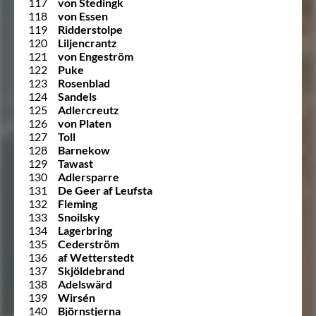
117
von Stedingk
118
von Essen
119
Ridderstolpe
120
Liljencrantz
121
von Engeström
122
Puke
123
Rosenblad
124
Sandels
125
Adlercreutz
126
von Platen
127
Toll
128
Barnekow
129
Tawast
130
Adlersparre
131
De Geer af Leufsta
132
Fleming
133
Snoilsky
134
Lagerbring
135
Cederström
136
af Wetterstedt
137
Skjöldebrand
138
Adelswärd
139
Wirsén
140
Björnstjerna