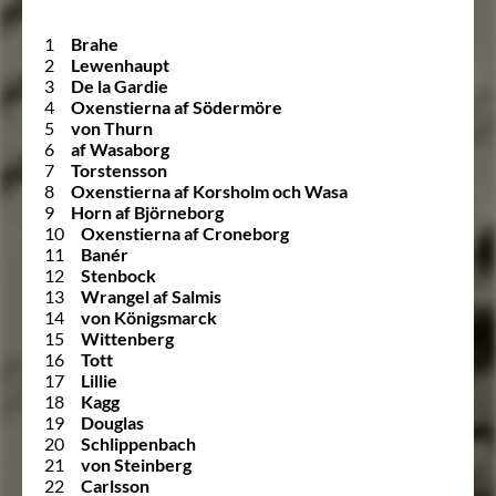
1
Brahe
2
Lewenhaupt
3
De la Gardie
4
Oxenstierna af Södermöre
5
von Thurn
6
af Wasaborg
7
Torstensson
8
Oxenstierna af Korsholm och Wasa
9
Horn af Björneborg
10
Oxenstierna af Croneborg
11
Banér
12
Stenbock
13
Wrangel af Salmis
14
von Königsmarck
15
Wittenberg
16
Tott
17
Lillie
18
Kagg
19
Douglas
20
Schlippenbach
21
von Steinberg
22
Carlsson