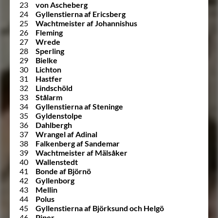
23
von Ascheberg
24
Gyllenstierna af Ericsberg
25
Wachtmeister af Johannishus
26
Fleming
27
Wrede
28
Sperling
29
Bielke
30
Lichton
31
Hastfer
32
Lindschöld
33
Stålarm
34
Gyllenstierna af Steninge
35
Gyldenstolpe
36
Dahlbergh
37
Wrangel af Adinal
38
Falkenberg af Sandemar
39
Wachtmeister af Mälsåker
40
Wallenstedt
41
Bonde af Björnö
42
Gyllenborg
43
Mellin
44
Polus
45
Gyllenstierna af Björksund och Helgö
46
Piper