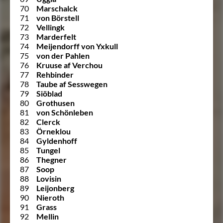
70
Marschalck
71
von Börstell
72
Vellingk
73
Marderfelt
74
Meijendorff von Yxkull
75
von der Pahlen
76
Kruuse af Verchou
77
Rehbinder
78
Taube af Sesswegen
79
Siöblad
80
Grothusen
81
von Schönleben
82
Clerck
83
Örneklou
84
Gyldenhoff
85
Tungel
86
Thegner
87
Soop
88
Lovisin
89
Leijonberg
90
Nieroth
91
Grass
92
Mellin