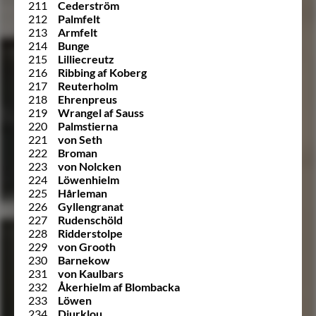
211
Cederström
212
Palmfelt
213
Armfelt
214
Bunge
215
Lilliecreutz
216
Ribbing af Koberg
217
Reuterholm
218
Ehrenpreus
219
Wrangel af Sauss
220
Palmstierna
221
von Seth
222
Broman
223
von Nolcken
224
Löwenhielm
225
Hårleman
226
Gyllengranat
227
Rudenschöld
228
Ridderstolpe
229
von Grooth
230
Barnekow
231
von Kaulbars
232
Åkerhielm af Blombacka
233
Löwen
234
Djurklou