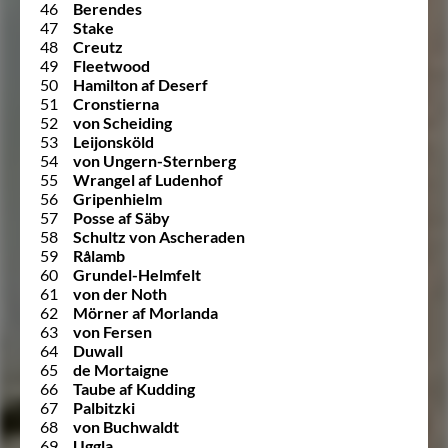
46
Berendes
47
Stake
48
Creutz
49
Fleetwood
50
Hamilton af Deserf
51
Cronstierna
52
von Scheiding
53
Leijonsköld
54
von Ungern-Sternberg
55
Wrangel af Ludenhof
56
Gripenhielm
57
Posse af Säby
58
Schultz von Ascheraden
59
Rålamb
60
Grundel-Helmfelt
61
von der Noth
62
Mörner af Morlanda
63
von Fersen
64
Duwall
65
de Mortaigne
66
Taube af Kudding
67
Palbitzki
68
von Buchwaldt
69
Uggla