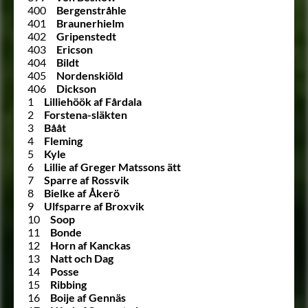
400
Bergenstråhle
401
Braunerhielm
402
Gripenstedt
403
Ericson
404
Bildt
405
Nordenskiöld
406
Dickson
1
Lilliehöök af Fårdala
2
Forstena-släkten
3
Bååt
4
Fleming
5
Kyle
6
Lillie af Greger Matssons ätt
7
Sparre af Rossvik
8
Bielke af Åkerö
9
Ulfsparre af Broxvik
10
Soop
11
Bonde
12
Horn af Kanckas
13
Natt och Dag
14
Posse
15
Ribbing
16
Boije af Gennäs