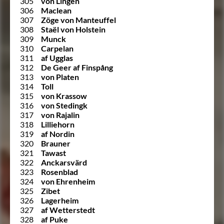
305
von Lingen
306
Maclean
307
Zöge von Manteuffel
308
Staël von Holstein
309
Munck
310
Carpelan
311
af Ugglas
312
De Geer af Finspång
313
von Platen
314
Toll
315
von Krassow
316
von Stedingk
317
von Rajalin
318
Lilliehorn
319
af Nordin
320
Brauner
321
Tawast
322
Anckarsvärd
323
Rosenblad
324
von Ehrenheim
325
Zibet
326
Lagerheim
327
af Wetterstedt
328
af Puke