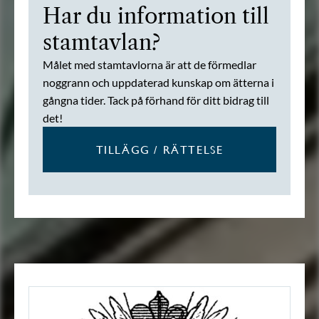
Har du information till
stamtavlan?
Målet med stamtavlorna är att de förmedlar
noggrann och uppdaterad kunskap om ätterna i
gångna tider. Tack på förhand för ditt bidrag till
det!
TILLÄGG / RÄTTELSE