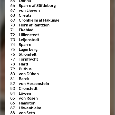
65
Dohna
66
Sparre af Söfdeborg
67
von Liewen
68
Creutz
69
Cronhielm af Hakunge
70
Horn af Rantzien
71
Ekeblad
72
Lillienstedt
73
Leijonstedt
74
Sparre
75
Lagerberg
76
Strömfelt
77
Törnflycht
78
Hård
79
Putbus
80
von Düben
81
Barck
82
von Hessenstein
83
Cronstedt
84
Löwen
85
von Rosen
86
Hamilton
87
Löwenhielm
88
von Seth