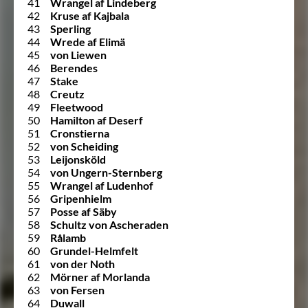
41
Wrangel af Lindeberg
42
Kruse af Kajbala
43
Sperling
44
Wrede af Elimä
45
von Liewen
46
Berendes
47
Stake
48
Creutz
49
Fleetwood
50
Hamilton af Deserf
51
Cronstierna
52
von Scheiding
53
Leijonsköld
54
von Ungern-Sternberg
55
Wrangel af Ludenhof
56
Gripenhielm
57
Posse af Säby
58
Schultz von Ascheraden
59
Rålamb
60
Grundel-Helmfelt
61
von der Noth
62
Mörner af Morlanda
63
von Fersen
64
Duwall