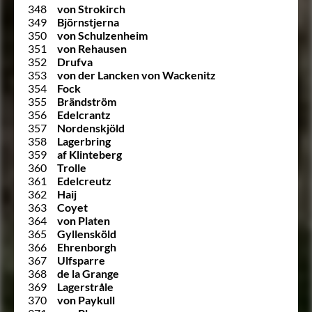
348
von Strokirch
349
Björnstjerna
350
von Schulzenheim
351
von Rehausen
352
Drufva
353
von der Lancken von Wackenitz
354
Fock
355
Brändström
356
Edelcrantz
357
Nordenskjöld
358
Lagerbring
359
af Klinteberg
360
Trolle
361
Edelcreutz
362
Haij
363
Coyet
364
von Platen
365
Gyllensköld
366
Ehrenborgh
367
Ulfsparre
368
de la Grange
369
Lagerstråle
370
von Paykull