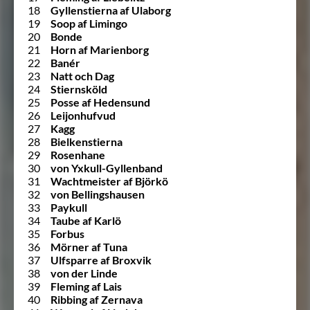
18
Gyllenstierna af Ulaborg
19
Soop af Limingo
20
Bonde
21
Horn af Marienborg
22
Banér
23
Natt och Dag
24
Stiernsköld
25
Posse af Hedensund
26
Leijonhufvud
27
Kagg
28
Bielkenstierna
29
Rosenhane
30
von Yxkull-Gyllenband
31
Wachtmeister af Björkö
32
von Bellingshausen
33
Paykull
34
Taube af Karlö
35
Forbus
36
Mörner af Tuna
37
Ulfsparre af Broxvik
38
von der Linde
39
Fleming af Lais
40
Ribbing af Zernava