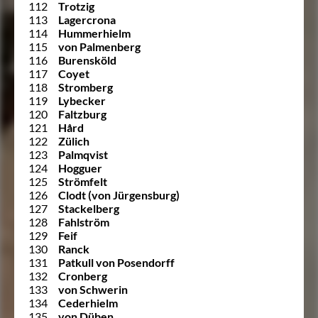
112
Trotzig
113
Lagercrona
114
Hummerhielm
115
von Palmenberg
116
Burensköld
117
Coyet
118
Stromberg
119
Lybecker
120
Faltzburg
121
Hård
122
Zülich
123
Palmqvist
124
Hogguer
125
Strömfelt
126
Clodt (von Jürgensburg)
127
Stackelberg
128
Fahlström
129
Feif
130
Ranck
131
Patkull von Posendorff
132
Cronberg
133
von Schwerin
134
Cederhielm
135
von Düben