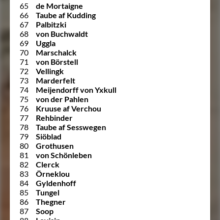
65
de Mortaigne
66
Taube af Kudding
67
Palbitzki
68
von Buchwaldt
69
Uggla
70
Marschalck
71
von Börstell
72
Vellingk
73
Marderfelt
74
Meijendorff von Yxkull
75
von der Pahlen
76
Kruuse af Verchou
77
Rehbinder
78
Taube af Sesswegen
79
Siöblad
80
Grothusen
81
von Schönleben
82
Clerck
83
Örneklou
84
Gyldenhoff
85
Tungel
86
Thegner
87
Soop