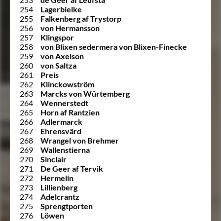
254
Lagerbielke
255
Falkenberg af Trystorp
256
von Hermansson
257
Klingspor
258
von Blixen sedermera von Blixen-Finecke
259
von Axelson
260
von Saltza
261
Preis
262
Klinckowström
263
Marcks von Würtemberg
264
Wennerstedt
265
Horn af Rantzien
266
Adlermarck
267
Ehrensvärd
268
Wrangel von Brehmer
269
Wallenstierna
270
Sinclair
271
De Geer af Tervik
272
Hermelin
273
Lillienberg
274
Adelcrantz
275
Sprengtporten
276
Löwen