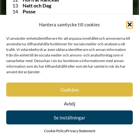
13
Natt och Dag
14
Posse
15
Ribbing
16
Boije af Gennäs
Hantera samtycke till cookies
17
Hård af Segerstad
18
Falkenberg af Trystorp
Vi använder enhetsidentifierare för att anpassa innehållet och annonserna till
19
Ulfeldt
användarna, tillhandahålla funktioner för sociala medier och analysera vår
20
Holck
trafik. Vi vidarebefordrar även sådana identifierare och annan information
21
Krabbe af Krageholm
från din enhet till de sociala medier och annons- och analysföretag som vi
22
Urne
samarbetar med. Dessa kan i sin tur kombinera informationen med annan
23
Barnekow
information som du har tillhandahållit eller som de har samlat in när du har
24
Ramel
använt deras tjänster.
25
Walkendorff
26
Tott
27
Gädda
Godkänn
28
Bille af Dybeck
29
Gyllenstierna af Svaneholm
Avböj
30
Lindenov
31
Björnklou
32
Stålarm
Se inställningar
33
Ehrenstéen
34
Lilliecrona
Cookie Policy
Privacy Statement
35
Ekeblad