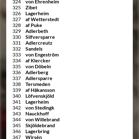
324
von Ehrenheim
325
Zibet
326
Lagerheim
327
af Wetterstedt
328
af Puke
329
Adlerbeth
330
Silfversparre
331
Adlercreutz
332
Sandels
333
von Engeström
334
af Klercker
335
von Döbeln
336
Adlerberg
337
Adlersparre
338
Tersmeden
339
af Håkansson
340
Löfvenskjöld
341
Lagerheim
342
von Stedingk
343
Nauckhoff
344
von Willebrand
345
Skjöldebrand
346
Lagerbring
347
Wirsén