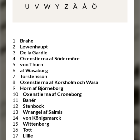
U
V
W
Y
Z
Ä
Å
Ö
1
Brahe
2
Lewenhaupt
3
De la Gardie
4
Oxenstierna af Södermöre
5
von Thurn
6
af Wasaborg
7
Torstensson
8
Oxenstierna af Korsholm och Wasa
9
Horn af Björneborg
10
Oxenstierna af Croneborg
11
Banér
12
Stenbock
13
Wrangel af Salmis
14
von Königsmarck
15
Wittenberg
16
Tott
17
Lillie