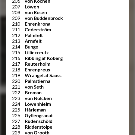
206
von Kochen
207
Löwen
208
von Rosen
209
von Buddenbrock
210
Ehrenkrona
211
Cederström
212
Palmfelt
213
Armfelt
214
Bunge
215
Lilliecreutz
216
Ribbing af Koberg
217
Reuterholm
218
Ehrenpreus
219
Wrangel af Sauss
220
Palmstierna
221
von Seth
222
Broman
223
von Nolcken
224
Löwenhielm
225
Hårleman
226
Gyllengranat
227
Rudenschöld
228
Ridderstolpe
229
von Grooth