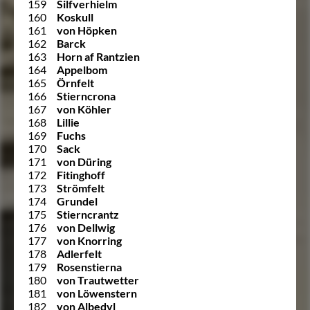
159
Silfverhielm
160
Koskull
161
von Höpken
162
Barck
163
Horn af Rantzien
164
Appelbom
165
Örnfelt
166
Stierncrona
167
von Köhler
168
Lillie
169
Fuchs
170
Sack
171
von Düring
172
Fitinghoff
173
Strömfelt
174
Grundel
175
Stierncrantz
176
von Dellwig
177
von Knorring
178
Adlerfelt
179
Rosenstierna
180
von Trautwetter
181
von Löwenstern
182
von Albedyl