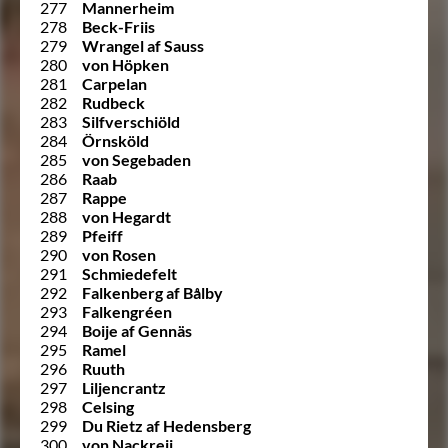
277
Mannerheim
278
Beck-Friis
279
Wrangel af Sauss
280
von Höpken
281
Carpelan
282
Rudbeck
283
Silfverschiöld
284
Örnsköld
285
von Segebaden
286
Raab
287
Rappe
288
von Hegardt
289
Pfeiff
290
von Rosen
291
Schmiedefelt
292
Falkenberg af Bålby
293
Falkengréen
294
Boije af Gennäs
295
Ramel
296
Ruuth
297
Liljencrantz
298
Celsing
299
Du Rietz af Hedensberg
300
von Nackreij