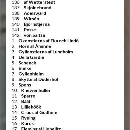
136
af Wetterstedt
137
Skjöldebrand
138
Adelswärd
139
Wirsén
140
Björnstjerna
141
Posse
142
von Saltza
1
Oxenstierna af Eka och Lindö
2
Horn af Åminne
3
Gyllenstierna af Lundholm
4
De la Gardie
5
Schenck
6
Bielke
7
Gyllenhielm
8
Skytte af Duderhof
9
Spens
10
Khewenhüller
11
Sparre
12
Bååt
13
Lilliehöök
14
Cruus af Gudhem
15
Ryning
16
Kurck
17
Fleming af Liebelitz