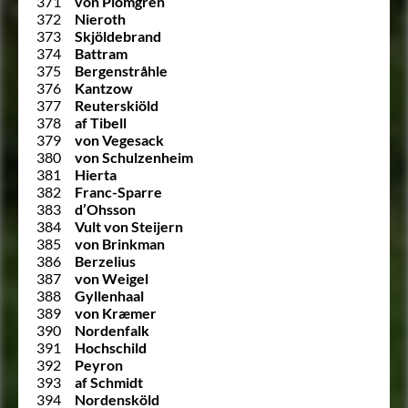
371
von Plomgren
372
Nieroth
373
Skjöldebrand
374
Battram
375
Bergenstråhle
376
Kantzow
377
Reuterskiöld
378
af Tibell
379
von Vegesack
380
von Schulzenheim
381
Hierta
382
Franc-Sparre
383
d’Ohsson
384
Vult von Steijern
385
von Brinkman
386
Berzelius
387
von Weigel
388
Gyllenhaal
389
von Kræmer
390
Nordenfalk
391
Hochschild
392
Peyron
393
af Schmidt
394
Nordensköld