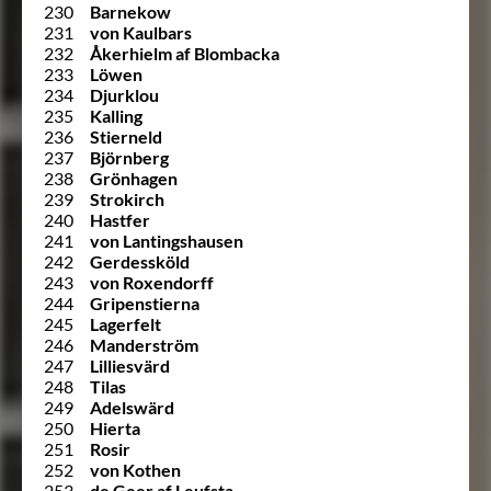
230
Barnekow
231
von Kaulbars
232
Åkerhielm af Blombacka
233
Löwen
234
Djurklou
235
Kalling
236
Stierneld
237
Björnberg
238
Grönhagen
239
Strokirch
240
Hastfer
241
von Lantingshausen
242
Gerdessköld
243
von Roxendorff
244
Gripenstierna
245
Lagerfelt
246
Manderström
247
Lilliesvärd
248
Tilas
249
Adelswärd
250
Hierta
251
Rosir
252
von Kothen
253
de Geer af Leufsta