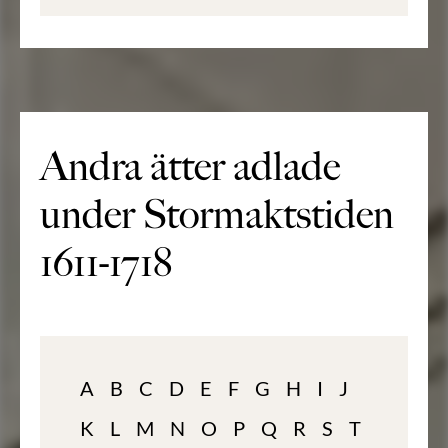
Andra ätter adlade
under Stormaktstiden
1611-1718
A
B
C
D
E
F
G
H
I
J
K
L
M
N
O
P
Q
R
S
T