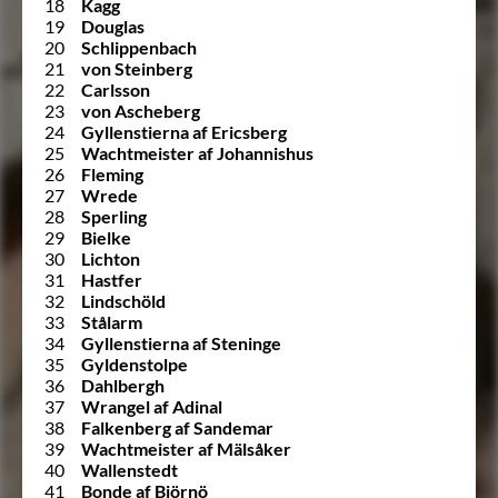
18
Kagg
19
Douglas
20
Schlippenbach
21
von Steinberg
22
Carlsson
23
von Ascheberg
24
Gyllenstierna af Ericsberg
25
Wachtmeister af Johannishus
26
Fleming
27
Wrede
28
Sperling
29
Bielke
30
Lichton
31
Hastfer
32
Lindschöld
33
Stålarm
34
Gyllenstierna af Steninge
35
Gyldenstolpe
36
Dahlbergh
37
Wrangel af Adinal
38
Falkenberg af Sandemar
39
Wachtmeister af Mälsåker
40
Wallenstedt
41
Bonde af Björnö