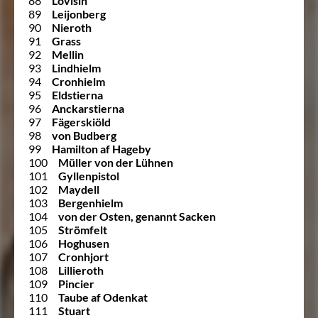
88
Lovisin
89
Leijonberg
90
Nieroth
91
Grass
92
Mellin
93
Lindhielm
94
Cronhielm
95
Eldstierna
96
Anckarstierna
97
Fägerskiöld
98
von Budberg
99
Hamilton af Hageby
100
Müller von der Lühnen
101
Gyllenpistol
102
Maydell
103
Bergenhielm
104
von der Osten, genannt Sacken
105
Strömfelt
106
Hoghusen
107
Cronhjort
108
Lillieroth
109
Pincier
110
Taube af Odenkat
111
Stuart