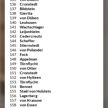
136
Cronstedt
137
Bildstein
138
Giertta
139
von Düben
140
Leuhusen
141
Wachschlager
142
Leijonhielm
143
Cedercreutz
144
Scheffer
145
Stiernstedt
146
von Psilander
147
Fock
148
Appelman
149
Törnflycht
150
von Otter
151
Cronstedt
152
von Hylteen
153
Törnflycht
154
Bennet
155
Staël von Holstein
156
Lagerberg
157
von Krassow
158
von Essen