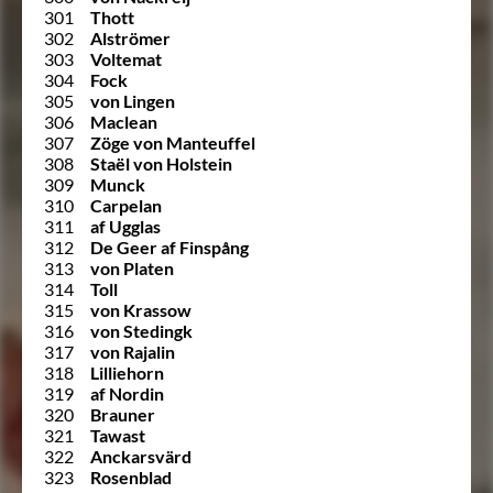
301
Thott
302
Alströmer
303
Voltemat
304
Fock
305
von Lingen
306
Maclean
307
Zöge von Manteuffel
308
Staël von Holstein
309
Munck
310
Carpelan
311
af Ugglas
312
De Geer af Finspång
313
von Platen
314
Toll
315
von Krassow
316
von Stedingk
317
von Rajalin
318
Lilliehorn
319
af Nordin
320
Brauner
321
Tawast
322
Anckarsvärd
323
Rosenblad