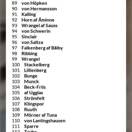
89
von Höpken
90
von Hermansson
91
Kalling
92
Horn af Åminne
93
Wrangel af Sauss
94
von Schwerin
95
Sinclair
96
von Saltza
97
Falkenberg af Bålby
98
Ribbing
99
Wrangel
100
Stackelberg
101
Lillienberg
102
Bunge
103
Munck
104
Beck-Friis
105
af Ugglas
106
Strömfelt
107
Klingspor
108
Ruuth
109
Mörner af Tuna
110
von Lantingshausen
111
Sparre
112
Taube