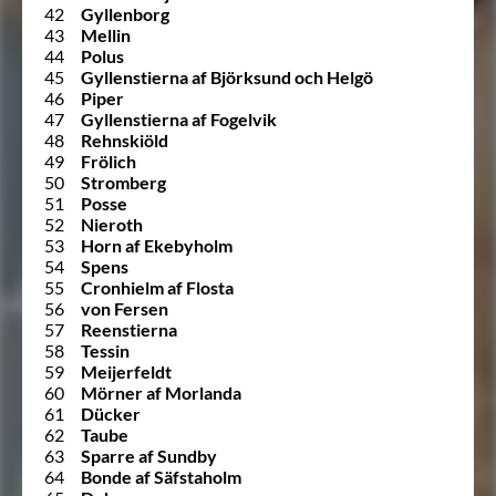
42
Gyllenborg
43
Mellin
44
Polus
45
Gyllenstierna af Björksund och Helgö
46
Piper
47
Gyllenstierna af Fogelvik
48
Rehnskiöld
49
Frölich
50
Stromberg
51
Posse
52
Nieroth
53
Horn af Ekebyholm
54
Spens
55
Cronhielm af Flosta
56
von Fersen
57
Reenstierna
58
Tessin
59
Meijerfeldt
60
Mörner af Morlanda
61
Dücker
62
Taube
63
Sparre af Sundby
64
Bonde af Säfstaholm