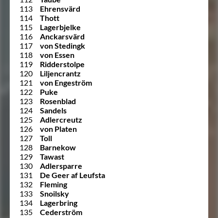
113
Ehrensvärd
114
Thott
115
Lagerbjelke
116
Anckarsvärd
117
von Stedingk
118
von Essen
119
Ridderstolpe
120
Liljencrantz
121
von Engeström
122
Puke
123
Rosenblad
124
Sandels
125
Adlercreutz
126
von Platen
127
Toll
128
Barnekow
129
Tawast
130
Adlersparre
131
De Geer af Leufsta
132
Fleming
133
Snoilsky
134
Lagerbring
135
Cederström