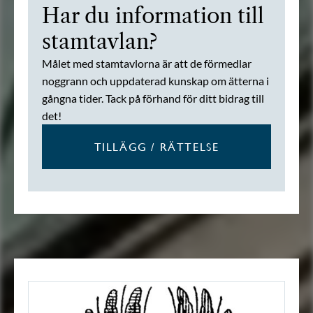
Har du information till
stamtavlan?
Målet med stamtavlorna är att de förmedlar
noggrann och uppdaterad kunskap om ätterna i
gångna tider. Tack på förhand för ditt bidrag till
det!
TILLÄGG / RÄTTELSE