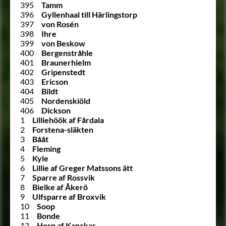
395
Tamm
396
Gyllenhaal till Härlingstorp
397
von Rosén
398
Ihre
399
von Beskow
400
Bergenstråhle
401
Braunerhielm
402
Gripenstedt
403
Ericson
404
Bildt
405
Nordenskiöld
406
Dickson
1
Lilliehöök af Fårdala
2
Forstena-släkten
3
Bååt
4
Fleming
5
Kyle
6
Lillie af Greger Matssons ätt
7
Sparre af Rossvik
8
Bielke af Åkerö
9
Ulfsparre af Broxvik
10
Soop
11
Bonde
12
Horn af Kanckas