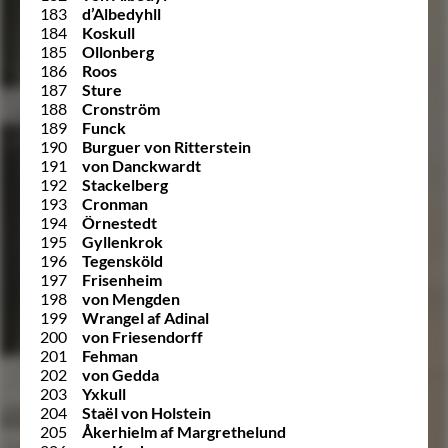
183
d’Albedyhll
184
Koskull
185
Ollonberg
186
Roos
187
Sture
188
Cronström
189
Funck
190
Burguer von Ritterstein
191
von Danckwardt
192
Stackelberg
193
Cronman
194
Örnestedt
195
Gyllenkrok
196
Tegensköld
197
Frisenheim
198
von Mengden
199
Wrangel af Adinal
200
von Friesendorff
201
Fehman
202
von Gedda
203
Yxkull
204
Staël von Holstein
205
Åkerhielm af Margrethelund