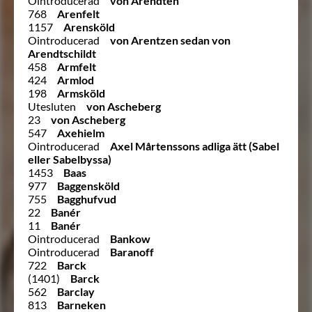
Ointroducerad
von Arendten
768
Arenfelt
1157
Arensköld
Ointroducerad
von Arentzen sedan von
Arendtschildt
458
Armfelt
424
Armlod
198
Armsköld
Utesluten
von Ascheberg
23
von Ascheberg
547
Axehielm
Ointroducerad
Axel Mårtenssons adliga ätt (Sabel
eller Sabelbyssa)
1453
Baas
977
Baggensköld
755
Bagghufvud
22
Banér
11
Banér
Ointroducerad
Bankow
Ointroducerad
Baranoff
722
Barck
(1401)
Barck
562
Barclay
813
Barneken