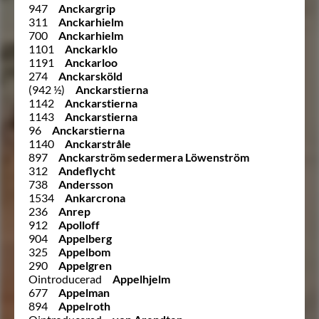
947
Anckargrip
311
Anckarhielm
700
Anckarhielm
1101
Anckarklo
1191
Anckarloo
274
Anckarsköld
(942 ½)
Anckarstierna
1142
Anckarstierna
1143
Anckarstierna
96
Anckarstierna
1140
Anckarstråle
897
Anckarström sedermera Löwenström
312
Andeflycht
738
Andersson
1534
Ankarcrona
236
Anrep
912
Apolloff
904
Appelberg
325
Appelbom
290
Appelgren
Ointroducerad
Appelhjelm
677
Appelman
894
Appelroth