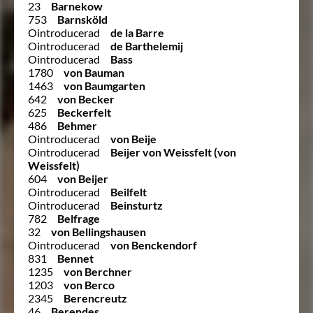
23
Barnekow
753
Barnsköld
Ointroducerad
de la Barre
Ointroducerad
de Barthelemij
Ointroducerad
Bass
1780
von Bauman
1463
von Baumgarten
642
von Becker
625
Beckerfelt
486
Behmer
Ointroducerad
von Beije
Ointroducerad
Beijer von Weissfelt (von
Weissfelt)
604
von Beijer
Ointroducerad
Beilfelt
Ointroducerad
Beinsturtz
782
Belfrage
32
von Bellingshausen
Ointroducerad
von Benckendorf
831
Bennet
1235
von Berchner
1203
von Berco
2345
Berencreutz
46
Berendes