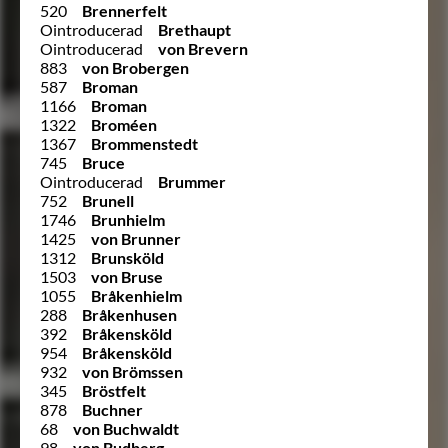
520
Brennerfelt
Ointroducerad
Brethaupt
Ointroducerad
von Brevern
883
von Brobergen
587
Broman
1166
Broman
1322
Broméen
1367
Brommenstedt
745
Bruce
Ointroducerad
Brummer
752
Brunell
1746
Brunhielm
1425
von Brunner
1312
Brunsköld
1503
von Bruse
1055
Bråkenhielm
288
Bråkenhusen
392
Bråkensköld
954
Bråkensköld
932
von Brömssen
345
Bröstfelt
878
Buchner
68
von Buchwaldt
98
von Budberg