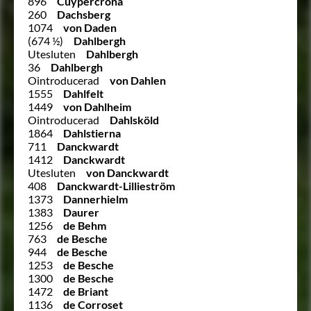
896
Cuypercrona
260
Dachsberg
1074
von Daden
(674 ½)
Dahlbergh
Utesluten
Dahlbergh
36
Dahlbergh
Ointroducerad
von Dahlen
1555
Dahlfelt
1449
von Dahlheim
Ointroducerad
Dahlsköld
1864
Dahlstierna
711
Danckwardt
1412
Danckwardt
Utesluten
von Danckwardt
408
Danckwardt-Lillieström
1373
Dannerhielm
1383
Daurer
1256
de Behm
763
de Besche
944
de Besche
1253
de Besche
1300
de Besche
1472
de Briant
1136
de Corroset