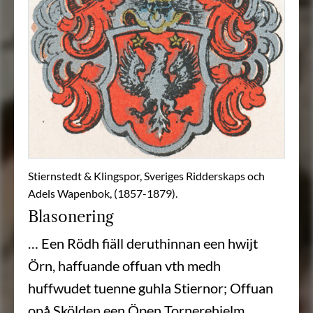
Stiernstedt & Klingspor, Sveriges Ridderskaps och
Adels Wapenbok, (1857-1879).
Blasonering
… Een Rödh fiäll deruthinnan een hwijt
Örn, haffuande offuan vth medh
huffwudet tuenne guhla Stiernor; Offuan
opå Skölden een Öpen Tornerehielm,