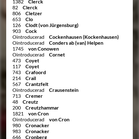
1382
Clerck
82
Clerck
806
Cletzer
653
Clo
126
Clodt (von Jürgensburg)
903
Cock
Ointroducerad
Cockenhausen (Kockenhausen)
Ointroducerad
Conders ab (van) Helpen
1745
von Conowen
Ointroducerad
Cornet
473
Coyet
117
Coyet
743
Crafoord
214
Crail
567
Crantzfelt
Ointroducerad
Crausenstein
713
Cremer
48
Creutz
200
Creutzhammar
1821
von Cron
Ointroducerad
von Cron
980
Cronacker
983
Cronacker
646
Cronberg