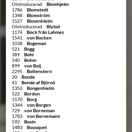
Ointroducerad
Blomhjelm
1786
Blomstedt
1348
Blomström
1527
Blosenhielm
Ointroducerad
Blylod
1174
Bock från Lahmes
1541
von Bocken
1038
Bogeman
521
Bogg
389
Bohl
540
Bohm
899
von Boij
2295
Boltenstern
20
Bonde
41
Bonde af Björnö
1352
Bongenhielm
522
Bordon
1570
Borg
1344
von Borgen
729
von Borneman
1783
von Bornemann
592
Bosin
1483
Bousquet