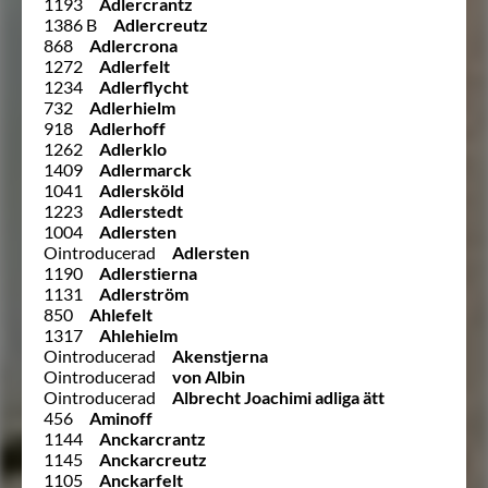
1193
Adlercrantz
1386 B
Adlercreutz
868
Adlercrona
1272
Adlerfelt
1234
Adlerflycht
732
Adlerhielm
918
Adlerhoff
1262
Adlerklo
1409
Adlermarck
1041
Adlersköld
1223
Adlerstedt
1004
Adlersten
Ointroducerad
Adlersten
1190
Adlerstierna
1131
Adlerström
850
Ahlefelt
1317
Ahlehielm
Ointroducerad
Akenstjerna
Ointroducerad
von Albin
Ointroducerad
Albrecht Joachimi adliga ätt
456
Aminoff
1144
Anckarcrantz
1145
Anckarcreutz
1105
Anckarfelt