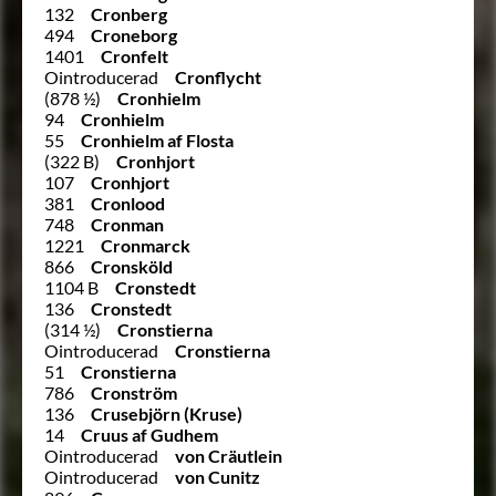
132
Cronberg
494
Croneborg
1401
Cronfelt
Ointroducerad
Cronflycht
(878 ½)
Cronhielm
94
Cronhielm
55
Cronhielm af Flosta
(322 B)
Cronhjort
107
Cronhjort
381
Cronlood
748
Cronman
1221
Cronmarck
866
Cronsköld
1104 B
Cronstedt
136
Cronstedt
(314 ½)
Cronstierna
Ointroducerad
Cronstierna
51
Cronstierna
786
Cronström
136
Crusebjörn (Kruse)
14
Cruus af Gudhem
Ointroducerad
von Cräutlein
Ointroducerad
von Cunitz