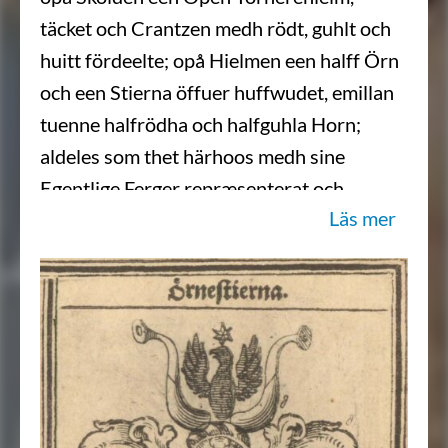
täcket och Crantzen medh rödt, guhlt och
huitt fördeelte; opå Hielmen een halff Örn
och een Stierna öffuer huffwudet, emillan
tuenne halfrödha och halfguhla Horn;
aldeles som thet härhoos medh sine
Egentlige Ferger repræsenterat och
Läs mer
affmåhlat står…
Transkription: Karin Borgkvist Ljung,
2017-08-25.