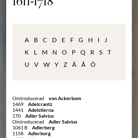
1611-1718
A
B
C
D
E
F
G
H
I
J
K
L
M
N
O
P
Q
R
S
T
U
V
W
Y
Z
Ä
Å
Ö
Ointroducerad
von Ackerbom
1469
Adelcrantz
1441
Adelstierna
170
Adler Salvius
Ointroducerad
Adler Salvius
1061 B
Adlerberg
1158
Adlerborg