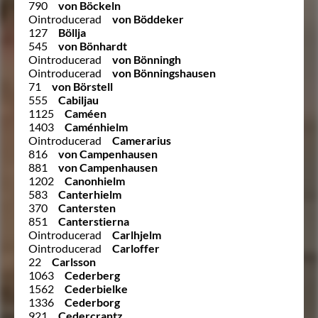
790
von Böckeln
Ointroducerad
von Böddeker
127
Böllja
545
von Bönhardt
Ointroducerad
von Bönningh
Ointroducerad
von Bönningshausen
71
von Börstell
555
Cabiljau
1125
Caméen
1403
Caménhielm
Ointroducerad
Camerarius
816
von Campenhausen
881
von Campenhausen
1202
Canonhielm
583
Canterhielm
370
Cantersten
851
Canterstierna
Ointroducerad
Carlhjelm
Ointroducerad
Carloffer
22
Carlsson
1063
Cederberg
1562
Cederbielke
1336
Cederborg
921
Cedercrantz