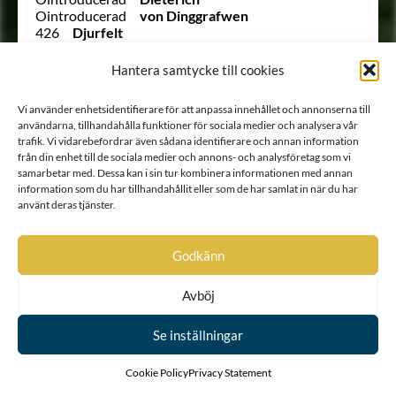
Ointroducerad
von Dinggrafwen
426
Djurfelt
968
Djurklow
1340
von Dobrokowsky
Hantera samtycke till cookies
65
Dohna
Ointroducerad
von Dornfelt
Vi använder enhetsidentifierare för att anpassa innehållet och annonserna till
(28 ½)
Douglas
användarna, tillhandahålla funktioner för sociala medier och analysera vår
19
Douglas
trafik. Vi vidarebefordrar även sådana identifierare och annan information
821
Douglies
från din enhet till de sociala medier och annons- och analysföretag som vi
361
Drake af Torp och Hamra
samarbetar med. Dessa kan i sin tur kombinera informationen med annan
313
Drakenberg
information som du har tillhandahållit eller som de har samlat in när du har
946
Drakenfelt
använt deras tjänster.
510
Drakenhielm
1028
Drakensköld
531
Drakenstierna
Godkänn
451
Dreffenfelt
369
Dreffensköld
Avböj
Ointroducerad
von Dreijling
Ointroducerad
von Dreijling
1784
von Drenteln
Se inställningar
969
Drommel
445
Dromund
Cookie Policy
Privacy Statement
1557
Drufva