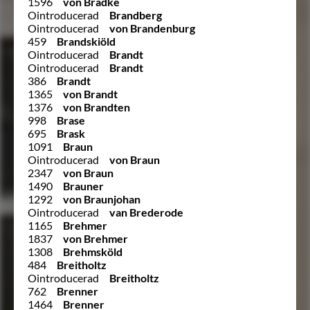
1596
von Bradke
Ointroducerad
Brandberg
Ointroducerad
von Brandenburg
459
Brandskiöld
Ointroducerad
Brandt
Ointroducerad
Brandt
386
Brandt
1365
von Brandt
1376
von Brandten
998
Brase
695
Brask
1091
Braun
Ointroducerad
von Braun
2347
von Braun
1490
Brauner
1292
von Braunjohan
Ointroducerad
van Brederode
1165
Brehmer
1837
von Brehmer
1308
Brehmsköld
484
Breitholtz
Ointroducerad
Breitholtz
762
Brenner
1464
Brenner