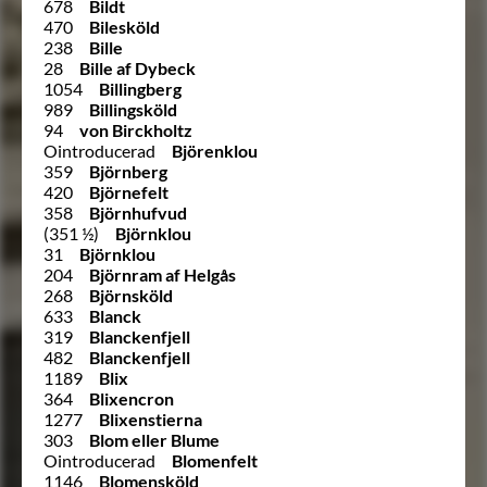
678
Bildt
470
Bilesköld
238
Bille
28
Bille af Dybeck
1054
Billingberg
989
Billingsköld
94
von Birckholtz
Ointroducerad
Björenklou
359
Björnberg
420
Björnefelt
358
Björnhufvud
(351 ½)
Björnklou
31
Björnklou
204
Björnram af Helgås
268
Björnsköld
633
Blanck
319
Blanckenfjell
482
Blanckenfjell
1189
Blix
364
Blixencron
1277
Blixenstierna
303
Blom eller Blume
Ointroducerad
Blomenfelt
1146
Blomensköld