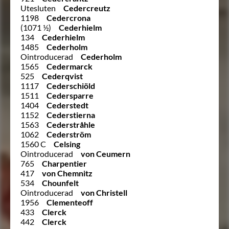
Utesluten
Cedercreutz
1198
Cedercrona
(1071 ½)
Cederhielm
134
Cederhielm
1485
Cederholm
Ointroducerad
Cederholm
1565
Cedermarck
525
Cederqvist
1117
Cederschiöld
1511
Cedersparre
1404
Cederstedt
1152
Cederstierna
1563
Cederstråhle
1062
Cederström
1560 C
Celsing
Ointroducerad
von Ceumern
765
Charpentier
417
von Chemnitz
534
Chounfelt
Ointroducerad
von Christell
1956
Clementeoff
433
Clerck
442
Clerck