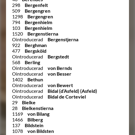
298
Bergenfelt
509
Bergengren
1298
Bergengren
794
Bergenhielm
103
Bergenhielm
1520
Bergenstierna
Ointroducerad
Bergenstjerna
922
Berghman
477
Bergsköld
Ointroducerad
Bergstedt
568
Berling
Ointroducerad
von Bernds
Ointroducerad
von Besser
1402
Bethun
Ointroducerad
von Bewert
Ointroducerad
Bidal (d’Asfeld) (Asfeld)
Ointroducerad
Bidal de Corteviel
29
Bielke
28
Bielkenstierna
1169
von Bilang
1466
Bilberg
137
Bildstein
1078
von Bildsten