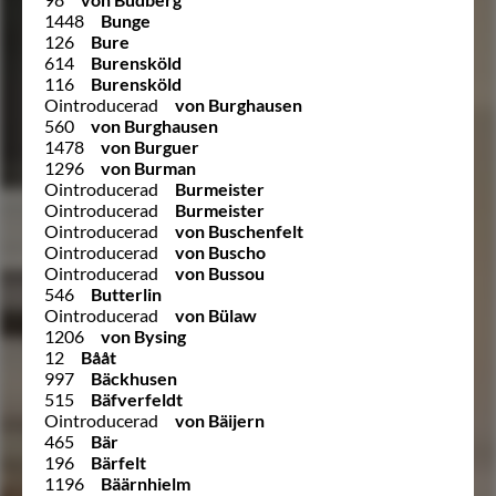
1448
Bunge
126
Bure
614
Burensköld
116
Burensköld
Ointroducerad
von Burghausen
560
von Burghausen
1478
von Burguer
1296
von Burman
Ointroducerad
Burmeister
Ointroducerad
Burmeister
Ointroducerad
von Buschenfelt
Ointroducerad
von Buscho
Ointroducerad
von Bussou
546
Butterlin
Ointroducerad
von Bülaw
1206
von Bysing
12
Bååt
997
Bäckhusen
515
Bäfverfeldt
Ointroducerad
von Bäijern
465
Bär
196
Bärfelt
1196
Bäärnhielm