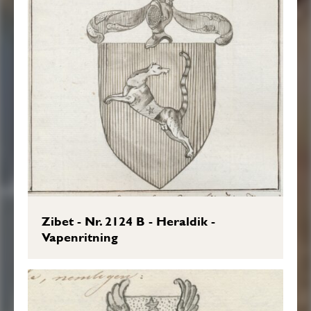
Zibet - Nr. 2124 B - Heraldik -
Vapenritning