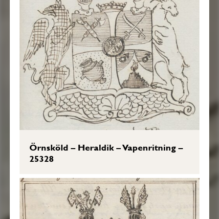
Örnsköld – Heraldik – Vapenritning –
25328