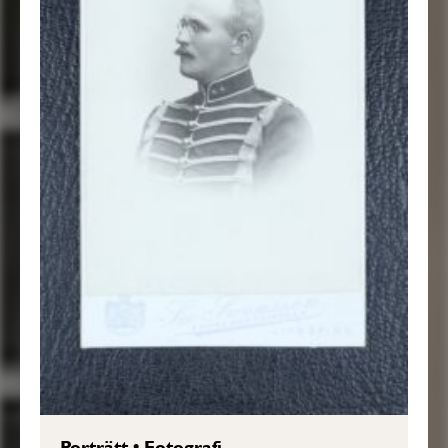
Porträtt
•
Fotografi