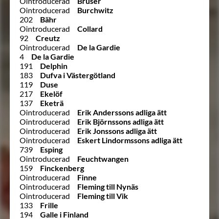
Ointroducerad
Bruser
Ointroducerad
Burchwitz
202
Bähr
Ointroducerad
Collard
92
Creutz
Ointroducerad
De la Gardie
4
De la Gardie
191
Delphin
183
Dufva i Västergötland
119
Duse
217
Ekelöf
137
Eketrä
Ointroducerad
Erik Anderssons adliga ätt
Ointroducerad
Erik Björnssons adliga ätt
Ointroducerad
Erik Jonssons adliga ätt
Ointroducerad
Eskert Lindormssons adliga ätt
739
Esping
Ointroducerad
Feuchtwangen
159
Finckenberg
Ointroducerad
Finne
Ointroducerad
Fleming till Nynäs
Ointroducerad
Fleming till Vik
133
Frille
194
Galle i Finland