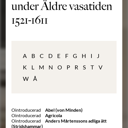
under Äldre vasatiden
1521-1611
A
B
C
D
E
F
G
H
I
J
K
L
M
N
O
P
R
S
T
V
W
Å
Ointroducerad
Abel (von Minden)
Ointroducerad
Agricola
Ointroducerad
Anders Mårtenssons adliga ätt
(Stridshammar)