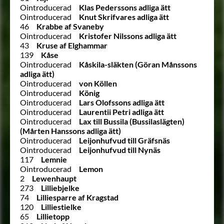
Ointroducerad
Klas Pederssons adliga ätt
Ointroducerad
Knut Skrifvares adliga ätt
46
Krabbe af Svaneby
Ointroducerad
Kristofer Nilssons adliga ätt
43
Kruse af Elghammar
139
Kåse
Ointroducerad
Kåskila-släkten (Göran Månssons
adliga ätt)
Ointroducerad
von Köllen
Ointroducerad
König
Ointroducerad
Lars Olofssons adliga ätt
Ointroducerad
Laurentii Petri adliga ätt
Ointroducerad
Lax till Bussila (Bussilaslägten)
(Mårten Hanssons adliga ätt)
Ointroducerad
Leijonhufvud till Gräfsnäs
Ointroducerad
Leijonhufvud till Nynäs
117
Lemnie
Ointroducerad
Lemon
2
Lewenhaupt
273
Lilliebjelke
74
Lilliesparre af Kragstad
120
Lilliestielke
65
Lillietopp