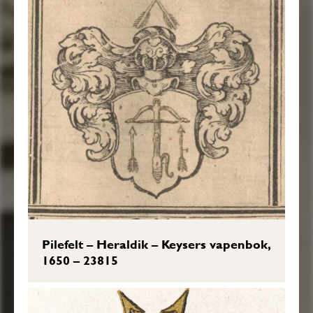
Pilefelt – Heraldik – Keysers vapenbok,
1650 – 23815