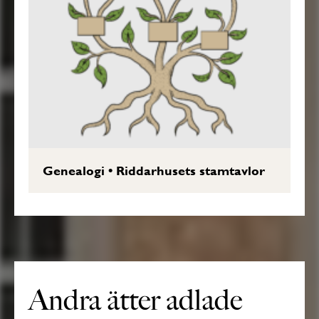
Genealogi
•
Riddarhusets stamtavlor
Andra ätter adlade