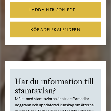
LADDA NER SOM PDF
KÖP ADELSKALENDERN
Har du information till
stamtavlan?
Målet med stamtavlorna är att de förmedlar
noggrann och uppdaterad kunskap om ätterna i
gångna tider. Tack på förhand för ditt bidrag till