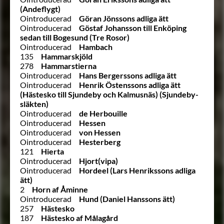
(Andeflygt)
Ointroducerad
Göran Jönssons adliga ätt
Ointroducerad
Göstaf Johansson till Enköping
sedan till Bogesund (Tre Rosor)
Ointroducerad
Hambach
135
Hammarskjöld
278
Hammarstierna
Ointroducerad
Hans Bergerssons adliga ätt
Ointroducerad
Henrik Östenssons adliga ätt
(Hästesko till Sjundeby och Kalmusnäs) (Sjundeby-
släkten)
Ointroducerad
de Herbouille
Ointroducerad
Hessen
Ointroducerad
von Hessen
Ointroducerad
Hesterberg
121
Hierta
Ointroducerad
Hjort(vipa)
Ointroducerad
Hordeel (Lars Henrikssons adliga
ätt)
2
Horn af Åminne
Ointroducerad
Hund (Daniel Hanssons ätt)
257
Hästesko
187
Hästesko af Målagård