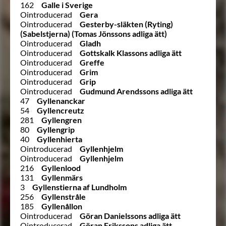
162
Galle i Sverige
Ointroducerad
Gera
Ointroducerad
Gesterby-släkten (Ryting)
(Sabelstjerna) (Tomas Jönssons adliga ätt)
Ointroducerad
Gladh
Ointroducerad
Gottskalk Klassons adliga ätt
Ointroducerad
Greffe
Ointroducerad
Grim
Ointroducerad
Grip
Ointroducerad
Gudmund Arendssons adliga ätt
47
Gyllenanckar
54
Gyllencreutz
281
Gyllengren
80
Gyllengrip
40
Gyllenhierta
Ointroducerad
Gyllenhjelm
Ointroducerad
Gyllenhjelm
216
Gyllenlood
131
Gyllenmärs
3
Gyllenstierna af Lundholm
256
Gyllenstråle
185
Gyllenållon
Ointroducerad
Göran Danielssons adliga ätt
Ointroducerad
Göran Erikssons adliga ätt