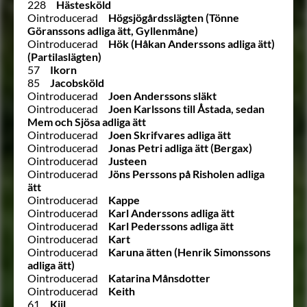
228
Hästesköld
Ointroducerad
Högsjögårdsslägten (Tönne
Göranssons adliga ätt, Gyllenmåne)
Ointroducerad
Hök (Håkan Anderssons adliga ätt)
(Partilaslägten)
57
Ikorn
85
Jacobsköld
Ointroducerad
Joen Anderssons släkt
Ointroducerad
Joen Karlssons till Åstada, sedan
Mem och Sjösa adliga ätt
Ointroducerad
Joen Skrifvares adliga ätt
Ointroducerad
Jonas Petri adliga ätt (Bergax)
Ointroducerad
Justeen
Ointroducerad
Jöns Perssons på Risholen adliga
ätt
Ointroducerad
Kappe
Ointroducerad
Karl Anderssons adliga ätt
Ointroducerad
Karl Pederssons adliga ätt
Ointroducerad
Kart
Ointroducerad
Karuna ätten (Henrik Simonssons
adliga ätt)
Ointroducerad
Katarina Månsdotter
Ointroducerad
Keith
61
Kijl