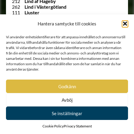
212
Lind af Hageby
262
Lind i Västergötland
111
Ljuster
Ointroducerad
Lukas (Lasse) Lukassons adliga ätt
Ointroducerad
Mats Gunnarssons adliga ätt
Hantera samtycke till cookies
(Bågsköld)
Ointroducerad
Mats och Jöns Markussöners adliga
Vi använder enhetsidentifierare för att anpassa innehållet och annonserna till
ätt (Jöns Markussons adliga ätt)
användarna, tillhandahålla funktioner för sociala medier och analysera vår
Ointroducerad
Mjöhund
trafik. Vi vidarebefordrar även sådana identifierare och annan information
Ointroducerad
Monikalaslägten (Erthel) (Hans
från din enhet till de sociala medier och annons- och analysföretag som vi
Hanssons adliga ätt)
samarbetar med. Dessa kan i sin tur kombinera informationen med annan
Ointroducerad
de Mornay
information som du har tillhandahållit eller som de har samlat in när du har
Ointroducerad
Munck
använt deras tjänster.
130
Munck af Fulkila
218
Månesköld af Norge
62
Månesköld af Seglinge
Godkänn
Ointroducerad
Mårten Perssons adliga ätt
(Björnram)
Avböj
Ointroducerad
Neaf (Näf)
Ointroducerad
Nils Nilssons till Järna adliga ätt
Se inställningar
Ointroducerad
Nils Olofssons adliga ätt
(Meldolaslägten)
Ointroducerad
Nils Simonssons adliga ätt
Cookie Policy
Privacy Statement
Ointroducerad
Nokia-släkten (Erik Göranssons