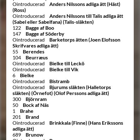
Ointroducerad
Anders Nilssons adliga ätt (Häst)
(Ross)
Ointroducerad
Anders Nilssons till Talis adliga ätt
(Sabel eller Sabelfana) (Talis-släkten)
122
Bagge af Boo
147
Bagge af Söderby
Ointroducerad
Barketorps ätten (Joen Elofsson
Skrifvares adliga ätt)
55
Berendes
104
Beurræus
Ointroducerad
Bielke till Leckö
Ointroducerad
Bielke till Vik
6
Bielke
Ointroducerad
Bistramb
Ointroducerad
Bjurums släkten (Halletorps
släkten) (Örnefot) (Olof Perssons adliga ätt)
300
Björnram
50
Bock af Näs
1
Brahe
201
Brand
Ointroducerad
Brinkkala (Finne) (Hans Erikssons
adliga ätt)
689
Brunow