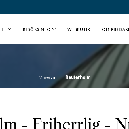
LLT
BESÖKSINFO
WEBBUTIK
OM RIDDAR
Minerva
Reuterholm
m - Friherrlig - Nr