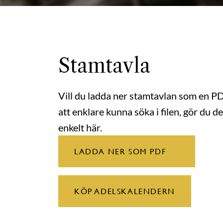
Stamtavla
Vill du ladda ner stamtavlan som en P
att enklare kunna söka i filen, gör du de
enkelt här.
LADDA NER SOM PDF
KÖP ADELSKALENDERN