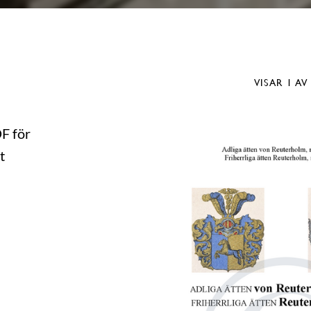
VISAR
1
AV
DF för
t