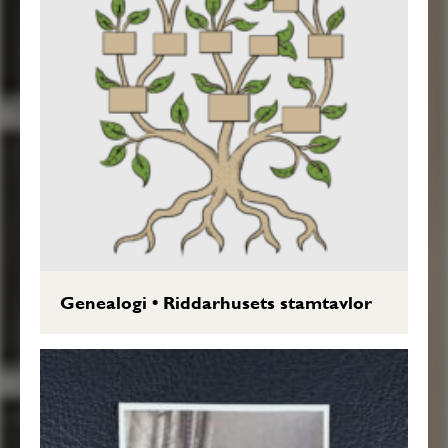
Genealogi
•
Riddarhusets stamtavlor