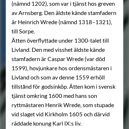
(nämnd 1202), som var i tjänst hos greven
av Arnsberg. Den äldste kände stamfadern
är Heinrich Wrede (nämnd 1318–1321),
till Sorpe.
Ätten överflyttade under 1300-talet till
Livland. Den med visshet äldste kände
stamfadern är Caspar Wrede (var död
1599), hovjunkare hos ordensmästaren i
Livland och som av denne 1559 erhöll
tillstånd för godsinköp. Ätten kom i svensk
tjänst omkring 1600 med hans son
ryttmästaren Henrik Wrede, som stupade
vid slaget vid Kirkholm 1605 och därvid
räddade konung Karl IX:s liv.