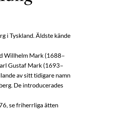
rg i Tyskland. Äldste kände
ard Willhelm Mark (1688–
Carl Gustaf Mark (1693–
ande av sitt tidigare namn
nberg. De introducerades
, se friherrliga ätten