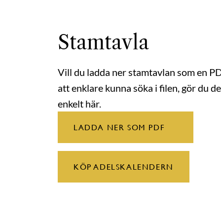
Stamtavla
Vill du ladda ner stamtavlan som en P
att enklare kunna söka i filen, gör du de
enkelt här.
LADDA NER SOM PDF
KÖP ADELSKALENDERN