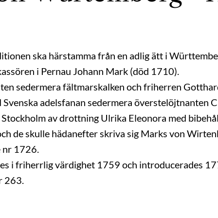
aditionen ska härstamma från en adlig ätt i Württembe
skassören i Pernau Johann Mark (död 1710).
nten sedermera fältmarskalken och friherren Gotth
d Svenska adelsfanan sedermera överstelöjtnanten 
Stockholm av drottning Ulrika Eleonora med bibehåll
och de skulle hädanefter skriva sig Marks von Wirte
 nr 1726.
 i friherrlig värdighet 1759 och introducerades 1776
r 263.