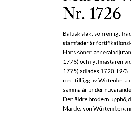
Nr. 1726
Baltisk släkt som enligt tr
stamfader är fortifikation
Hans söner, generaladjuta
1778) och ryttmästaren vi
1775) adlades 1720 19/3 i 
med tillägg av Wirtenberg 
samma år under nuvarande
Den äldre brodern upphöjdes
Marcks von Würtemberg n