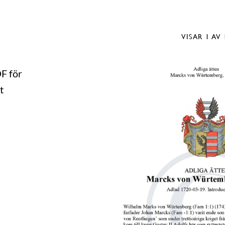
VISAR
1
AV 
DF för
t