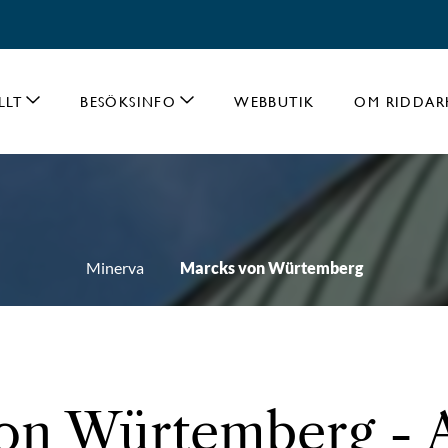
LLT
BESÖKSINFO
WEBBUTIK
OM RIDDAR
Minerva
Marcks von Würtemberg
on Würtemberg - A